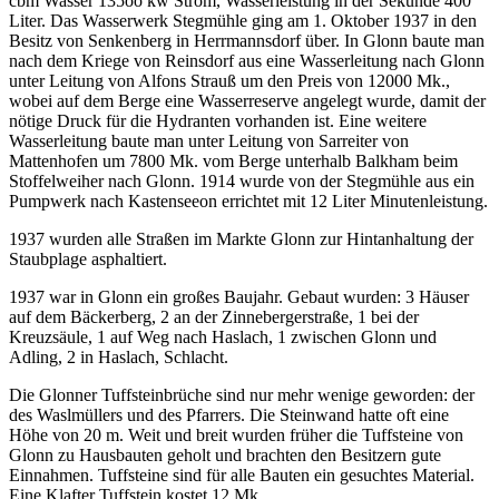
cbm Wasser 135oo kw Strom, Wasserleistung in der Sekunde 400
Liter. Das Wasserwerk Stegmühle ging am 1. Oktober 1937 in den
Besitz von Senkenberg in Herrmannsdorf über. In Glonn baute man
nach dem Kriege von Reinsdorf aus eine Wasserleitung nach Glonn
unter Leitung von Alfons Strauß um den Preis von 12000 Mk.,
wobei auf dem Berge eine Wasserreserve angelegt wurde, damit der
nötige Druck für die Hydranten vorhanden ist. Eine weitere
Wasserleitung baute man unter Leitung von Sarreiter von
Mattenhofen um 7800 Mk. vom Berge unterhalb Balkham beim
Stoffelweiher nach Glonn. 1914 wurde von der Stegmühle aus ein
Pumpwerk nach Kastenseeon errichtet mit 12 Liter Minutenleistung.
1937 wurden alle Straßen im Markte Glonn zur Hintanhaltung der
Staubplage asphaltiert.
1937 war in Glonn ein großes Baujahr. Gebaut wurden: 3 Häuser
auf dem Bäckerberg, 2 an der Zinnebergerstraße, 1 bei der
Kreuzsäule, 1 auf Weg nach Haslach, 1 zwischen Glonn und
Adling, 2 in Haslach, Schlacht.
Die Glonner Tuffsteinbrüche sind nur mehr wenige geworden: der
des Waslmüllers und des Pfarrers. Die Steinwand hatte oft eine
Höhe von 20 m. Weit und breit wurden früher die Tuffsteine von
Glonn zu Hausbauten geholt und brachten den Besitzern gute
Einnahmen. Tuffsteine sind für alle Bauten ein gesuchtes Material.
Eine Klafter Tuffstein kostet 12 Mk.