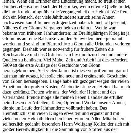
lernen. Wenn ein Erfinder eine Entdeckung macht, so freut er sieh
darüber; ebenso freut sich der Historiker, wenn er eine Quelle findet,
die ihm Kunde bringt über die Vergangenheit der Heimat. Wie freut
sich ein Mensch, der viele Jahrhunderte zurück seine Ahnen
nachweisen kann! In meiner Jugendzeit habe ich mich oft gesehnt,
Näheres über Glonns Vergangenheit zu erfahren. Wenig war
bekannt von früheren Jahrhunderten; im Dreißigjährigen Krieg ist ja
Glonn bis auf eine BadstuEe von den Schweden niedergebrannt
worden und so sind im Pfarrarchiv zu Glonn alle Urkunden verloren
gegangen. Deshalb war es notwendig für frühere Zeiten die
Reichsarchive und das Ordinariatsarchiv durchzusehen und andere
Quellen zu benützen. Viel Mühe, Zeit und Arbeit hat dies erfordert.
5909 ist die erste Auflage der Geschichte von Glonn
herausgekommen. Seit vielen Jahren ist diese vergriffen und gar oft
hat man mir gesagt, ich solle eine neue und ergänzende Geschichte
von Glonn herausgeben. Lange habe ich gezögert wegen der vielen
Arbeit und der großen Kosten. Allein die Liebe zur Heimat hat mich
dazu gedrängt. Freuen wir uns. der Welt, der Heimat und des
Vaterlandes! Freude möge alle meinen lieben Landsleute erfüllen
beim Lesen der Arbeiten, Taten, Opfer und Werke unserer Ahnen,
die sie im Laufe der Jahrhunderte vollbracht haben. Das
Heimatbuch ist in vielen Dingen erweitert und ergänzt und mit
vielen neuen Heimatbildern bereichert worden. Allen Mitarbeitern
sei herzlich gedankt, besonders Herrn Wolfgang Koller, der sich mit
großer Bereitwilligkeit für die Sammlung von Stoffen aus der