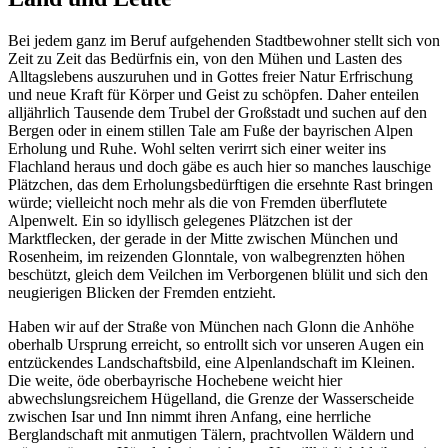
Bei jedem ganz im Beruf aufgehenden Stadtbewohner stellt sich von
Zeit zu Zeit das Bedürfnis ein, von den Mühen und Lasten des
Alltagslebens auszuruhen und in Gottes freier Natur Erfrischung
und neue Kraft für Körper und Geist zu schöpfen. Daher enteilen
alljährlich Tausende dem Trubel der Großstadt und suchen auf den
Bergen oder in einem stillen Tale am Fuße der bayrischen Alpen
Erholung und Ruhe. Wohl selten verirrt sich einer weiter ins
Flachland heraus und doch gäbe es auch hier so manches lauschige
Plätzchen, das dem Erholungsbedürftigen die ersehnte Rast bringen
würde; vielleicht noch mehr als die von Fremden überflutete
Alpenwelt. Ein so idyllisch gelegenes Plätzchen ist der
Marktflecken, der gerade in der Mitte zwischen München und
Rosenheim, im reizenden Glonntale, von walbegrenzten höhen
beschützt, gleich dem Veilchen im Verborgenen blülit und sich den
neugierigen Blicken der Fremden entzieht.
Haben wir auf der Straße von München nach Glonn die Anhöhe
oberhalb Ursprung erreicht, so entrollt sich vor unseren Augen ein
entzückendes Landschaftsbild, eine Alpenlandschaft im Kleinen.
Die weite, öde oberbayrische Hochebene weicht hier
abwechslungsreichem Hügelland, die Grenze der Wasserscheide
zwischen Isar und Inn nimmt ihren Anfang, eine herrliche
Berglandschaft mit anmutigen Tälern, prachtvollen Wäldern und