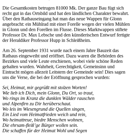
Die Gesamtkosten betrugen 81000 Mk. Der ganze Bau fügt sich
recht gut in das Ortsbild und hat den ländlichen Charakter bewahrt.
Über den Rathauseingang hat man das neue Wappen für Glonn
angebracht: ein Mühlrad mit einer Forelle wegen der vielen Mühlen
in Glonn und den Forellen im Flusse. Dieses Marktwappen stiftete
Professor Dr. Max Lebsche und den künstlerischen Entwurf fertigte
der Heraldiker Professor Hupp in Schleißheim.
Am 26. September 1931 wurde nach einem Jahre Bauzeit das
Rathaus eingeweiht und eröffnet. Dazu waren die Behörden des
Bezirkes und viele Leute erschienen, wobei viele schöne Reden
gehalten wurden. Wahrheit, Gerechtigkeit, Gemeinsinn und
Eintracht mögen allezeit Leitstern der Gemeinde sein! Dies sagen
uns die Verse, die bei der Eröffnung gesprochen wurden:
Sei, Heimat, mir gegrüßt mit stolzen Worten!
Wie lieb ich Dich, mein Glonn, Du Ort, so traut,
Wo rings im Kranz die dunklen Wälder rauschen
und Alpenfirn zu Dir herüberschaut.
Wo leis im Wiesengrund die Quellen singen,
Ein Lied vom Heimatfrieden weich und rein,
Wo heimattreue, biedre Menschen wohnen,
Die ehrsam-fleiß’ge Bürger wollen sein.
Die schaffen für der Heimat Wohl und Segen