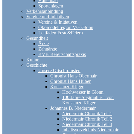
Hallenbad
Sportanlagen
Verkehrsanbindung
Vereine und Initiativen
Vereine & Initiativen
Ökomodellregion VG-Glonn
Leitfaden Feste&Feiern
Gesundheit
Ärzte
Zahnärzte
KVB-Bereitschaftspraxis
Kultur
Geschichte
Unsere Ortschronisten
Chronist Hans Obermair
Chronist Hans Huber
Konstanze Kilger
Hochwasser in Glonn
100 Jahre Stegmühle – von
Konstanze Kilger
Johannes B. Niedermair
Niedermair Chronik Teil 1
Niedermair Chronik Teil 2
Niedermair Chronik Teil 3
Inhaltsverzeichnis Niedermair