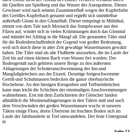
die Quellen um Spielberg und das Wasser des Auergrabens. Dieses
Gewässer wird nach seinem Zusammenfluß wegen der Kupferfarbe
des Gerölles Kupferbach genannt und ergießt sich unmittelbar
außerhalb Glonn in den Glonnfluß. Dieser entspringt in Mühithal,
nimmt von dem Tale nach Moosach das Sumpfwasser aus den
Filzen auf, windet sich in vielen Krümmungen durch das Glonntal
und mündet bei Aibling in die Mangf all. Die genannten Täler sind
für die Bodenbeschaffenheit der Gegend von großer Bedeutung,
weil sich durch diese in alter Zeit gewaltige Wassermassen gewälzt
haben. Die Täler sind als alte Flußbette anzusehen, die im Laufe der
Zeit bis auf einen kleinen Bach vom Wasser frei wurden. Der
Bodengestalt nach gehören unsere Berge zu den äußersten
Ablagerungen der Schotteranschwemmung des Inn-und
Mangfallgletschers aus der Eiszeit. Derartige fortgeschwemmte
Geröll-und Schuttmassen bedecken die ganze oberbayrische
Hochebene. An den hiesigen Kiesgruben und Tuffsteinbrüchen
kann man leicht die Schichten der einstmaligen Anschwemmungen
wahrnehmen. Erst mit dem Zurücktreten der Gletscher fanden
allmählich die Moränenablagerungen in den Tälern statt und nach
dem Verschwinden der großen Wassermassen wuchs in unseren
Tälern einige Flora, deren Überreste im feuchten Boden sich im
Laufe der Jahrhunderte in Torf umwandelten. Der feste Untergrund
in
Seite 13