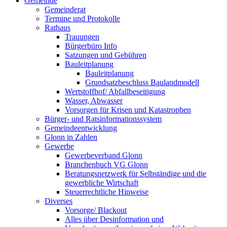
Gemeinde
Gemeinderat
Termine und Protokolle
Rathaus
Trauungen
Bürgerbüro Info
Satzungen und Gebühren
Bauleitplanung
Bauleitplanung
Grundsatzbeschluss Baulandmodell
Wertstoffhof/ Abfallbeseitigung
Wasser, Abwasser
Vorsorgen für Krisen und Katastrophen
Bürger- und Ratsinformationssystem
Gemeindeentwicklung
Glonn in Zahlen
Gewerbe
Gewerbeverband Glonn
Branchenbuch VG Glonn
Beratungsnetzwerk für Selbständige und die
gewerbliche Wirtschaft
Steuerrechtliche Hinweise
Diverses
Vorsorge/ Blackout
Alles über Desinformation und