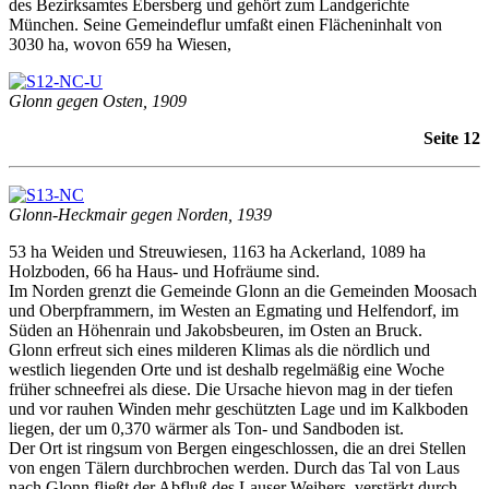
des Bezirksamtes Ebersberg und gehört zum Landgerichte
München. Seine Gemeindeflur umfaßt einen Flächeninhalt von
3030 ha, wovon 659 ha Wiesen,
Glonn gegen Osten, 1909
Seite 12
Glonn-Heckmair gegen Norden, 1939
53 ha Weiden und Streuwiesen, 1163 ha Ackerland, 1089 ha
Holzboden, 66 ha Haus- und Hofräume sind.
Im Norden grenzt die Gemeinde Glonn an die Gemeinden Moosach
und Oberpframmern, im Westen an Egmating und Helfendorf, im
Süden an Höhenrain und Jakobsbeuren, im Osten an Bruck.
Glonn erfreut sich eines milderen Klimas als die nördlich und
westlich liegenden Orte und ist deshalb regelmäßig eine Woche
früher schneefrei als diese. Die Ursache hievon mag in der tiefen
und vor rauhen Winden mehr geschützten Lage und im Kalkboden
liegen, der um 0,370 wärmer als Ton- und Sandboden ist.
Der Ort ist ringsum von Bergen eingeschlossen, die an drei Stellen
von engen Tälern durchbrochen werden. Durch das Tal von Laus
nach Glonn fließt der Abfluß des Lauser Weihers, verstärkt durch