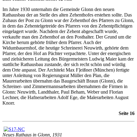
Im Jahre 1930 unternahm die Gemeinde Glonn den neuen
Rathausbau der an Stelle des alten Zehenthofes erstehen sollte. Das
Zuhaus der Post zu Glonn war der Zehenthof des Pfarrers zu Glonn,
in dem das Zehentelgetreide des Pfarrers von den Zehentpflichtigen
eingelagert wurde. Nachdem der Zehent abgeschafft wurde,
verkaufte man den Zehenthof an den Posthalter. Der Grund um die
Kirche herum gehörte früher dem Pfarrer. Auch der
Widumbauernhof, die heutige Schreinerei Neuwirth, gehörte dem
Pfarrer, der den Hof an Pächter verpachtete. Unter der energischen
und zielsicheren Leitung des Bürgermeisters Ludwig Maier kam der
stattliche Rathausbau zustande, der sich recht schön und würdig
dem Orte anpasst. Der Architekt Max F]eißner (München) fertigte
unter Anleitung von Regierungsrat Müller den Plan, die
Maurerarbeiten übernahm das Baugeschäft Braun (Glonn), die
Schreiner- und Zimmerrnannsarbeiten übernahmen die Firmen in
Glonn: Neuwirth, Landthaler, Paul Beham, Weber und Florian
Lechner, die Hafnerarbeiten Adolf Ege, die Malerarbeiten August
Knorr.
Seite 16
Neues Rathaus in Glonn, 1931