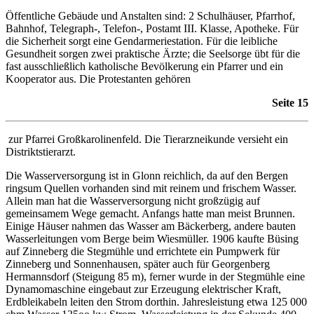
Öffentliche Gebäude und Anstalten sind: 2 Schulhäuser, Pfarrhof,
Bahnhof, Telegraph-, Telefon-, Postamt III. Klasse, Apotheke. Für
die Sicherheit sorgt eine Gendarmeriestation. Für die leibliche
Gesundheit sorgen zwei praktische Ärzte; die Seelsorge übt für die
fast ausschließlich katholische Bevölkerung ein Pfarrer und ein
Kooperator aus. Die Protestanten gehören
Seite 15
zur Pfarrei Großkarolinenfeld. Die Tierarzneikunde versieht ein
Distriktstierarzt.
Die Wasserversorgung ist in Glonn reichlich, da auf den Bergen
ringsum Quellen vorhanden sind mit reinem und frischem Wasser.
Allein man hat die Wasserversorgung nicht großzügig auf
gemeinsamem Wege gemacht. Anfangs hatte man meist Brunnen.
Einige Häuser nahmen das Wasser am Bäckerberg, andere bauten
Wasserleitungen vom Berge beim Wiesmüller. 1906 kaufte Büsing
auf Zinneberg die Stegmühle und errichtete ein Pumpwerk für
Zinneberg und Sonnenhausen, später auch für Georgenberg
Hermannsdorf (Steigung 85 m), ferner wurde in der Stegmühle eine
Dynamomaschine eingebaut zur Erzeugung elektrischer Kraft,
Erdbleikabeln leiten den Strom dorthin. Jahresleistung etwa 125 000