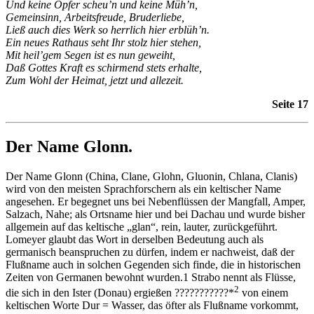
Und keine Opfer scheu’n und keine Müh’n,
Gemeinsinn, Arbeitsfreude, Bruderliebe,
Ließ auch dies Werk so herrlich hier erblüh’n.
Ein neues Rathaus seht Ihr stolz hier stehen,
Mit heil’gem Segen ist es nun geweiht,
Daß Gottes Kraft es schirmend stets erhalte,
Zum Wohl der Heimat, jetzt und allezeit.
Seite 17
Der Name Glonn.
Der Name Glonn (China, Clane, Glohn, Gluonin, Chlana, Clanis)
wird von den meisten Sprachforschern als ein keltischer Name
angesehen. Er begegnet uns bei Nebenflüssen der Mangfall, Amper,
Salzach, Nahe; als Ortsname hier und bei Dachau und wurde bisher
allgemein auf das keltische „glan“, rein, lauter, zurückgeführt.
Lomeyer glaubt das Wort in derselben Bedeutung auch als
germanisch beanspruchen zu dürfen, indem er nachweist, daß der
Flußname auch in solchen Gegenden sich finde, die in historischen
Zeiten von Germanen bewohnt wurden.1 Strabo nennt als Flüsse,
2
die sich in den Ister (Donau) ergießen ???????????*
von einem
keltischen Worte Dur = Wasser, das öfter als Flußname vorkommt,