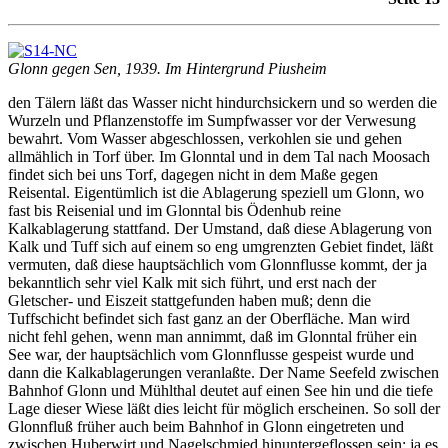
Glonn gegen Sen, 1939. Im Hintergrund Piusheim
den Tälern läßt das Wasser nicht hindurchsickern und so werden die
Wurzeln und Pflanzenstoffe im Sumpfwasser vor der Verwesung
bewahrt. Vom Wasser abgeschlossen, verkohlen sie und gehen
allmählich in Torf über. Im Glonntal und in dem Tal nach Moosach
findet sich bei uns Torf, dagegen nicht in dem Maße gegen
Reisental. Eigentümlich ist die Ablagerung speziell um Glonn, wo
fast bis Reisenial und im Glonntal bis Ödenhub reine
Kalkablagerung stattfand. Der Umstand, daß diese Ablagerung von
Kalk und Tuff sich auf einem so eng umgrenzten Gebiet findet, läßt
vermuten, daß diese hauptsächlich vom Glonnflusse kommt, der ja
bekanntlich sehr viel Kalk mit sich führt, und erst nach der
Gletscher- und Eiszeit stattgefunden haben muß; denn die
Tuffschicht befindet sich fast ganz an der Oberfläche. Man wird
nicht fehl gehen, wenn man annimmt, daß im Glonntal früher ein
See war, der hauptsächlich vom Glonnflusse gespeist wurde und
dann die Kalkablagerungen veranlaßte. Der Name Seefeld zwischen
Bahnhof Glonn und Mühlthal deutet auf einen See hin und die tiefe
Lage dieser Wiese läßt dies leicht für möglich erscheinen. So soll der
Glonnfluß früher auch beim Bahnhof in Glonn eingetreten und
zwischen Huberwirt und Nagelschmied hinuntergeflossen sein; ja es