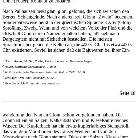
Lohe (Feuer), Rothlauf zu erklären“.
Nach Pallhausen heißt glan, glon, gelonus, die sich zwischen den
Bergen Schlängelnde. Nach anderen soll Glonn „Zweig“ bedeuten.
Sonderbarerweise heißt in der griechischen Sprache KXov (Glon)
Sprößling, Zweig. Wann und von welchem Volke der Fluß und die
Ortschaft Glonn ihren Namen erhalten haben, läßt sieh nach
Dargelegtem nicht mit Sicherheit feststellen. Die meisten
Sprachforscher geben die Kelten an, die 400 v. Chr. bis etwa 400 v.
Chr. existierten. Soviel ist sicher, daß die Bajuwaren bei ihrer Ein-
1
Oberb. Archiv, 44. Bd.; Riezler, Die Ortsnamen der Münchener Gegend.
2
Holder, Keltischer Sprachschatz (Clanis).
3
Wirth, Nichtarische Ortsnamen; Natur und Kultur 1903, Heft 11.
4
Wessinger, Orts- und Flußnamen, S. 122.
* Griechische Schrift, derzeit nicht darstellbar
Seite 18
wanderung den Namen Glonn schon vorgefunden haben. Die
Glonn ist ein an Salzen, Kalksubstanzen und Kieselsäure reiches
Wasser. Der Kupferbach hat ein etwas kupferfarbiges Steingeröll,
das von dem Moorboden des Lauser Weihers und von den
Moorwiesen nach Glonn stammt. Dieses mit Salzen, Kieselsäure