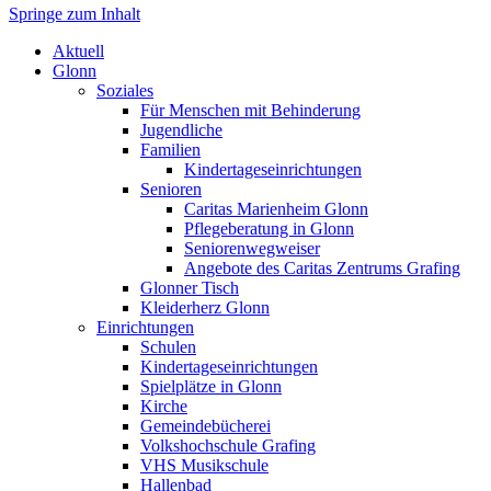
Springe zum Inhalt
Markt Glonn
Aktuell
Glonn
Soziales
Für Menschen mit Behinderung
Jugendliche
Familien
Kindertageseinrichtungen
Senioren
Caritas Marienheim Glonn
Pflegeberatung in Glonn
Seniorenwegweiser
Angebote des Caritas Zentrums Grafing
Glonner Tisch
Kleiderherz Glonn
Einrichtungen
Schulen
Kindertageseinrichtungen
Spielplätze in Glonn
Kirche
Gemeindebücherei
Volkshochschule Grafing
VHS Musikschule
Hallenbad