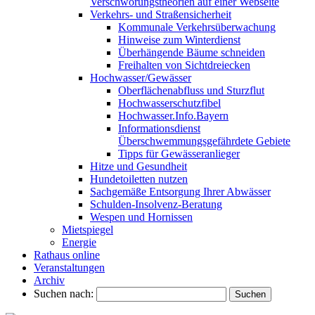
Verschwörungstheorien auf einer Webseite
Verkehrs- und Straßensicherheit
Kommunale Verkehrsüberwachung
Hinweise zum Winterdienst
Überhängende Bäume schneiden
Freihalten von Sichtdreiecken
Hochwasser/Gewässer
Oberflächenabfluss und Sturzflut
Hochwasserschutzfibel
Hochwasser.Info.Bayern
Informationsdienst
Überschwemmungsgefährdete Gebiete
Tipps für Gewässeranlieger
Hitze und Gesundheit
Hundetoiletten nutzen
Sachgemäße Entsorgung Ihrer Abwässer
Schulden-Insolvenz-Beratung
Wespen und Hornissen
Mietspiegel
Energie
Rathaus online
Veranstaltungen
Archiv
Suchen nach: