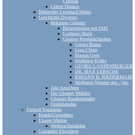
Chronik
Lehrer Dunkes
Bildarchiv Leonhard Huber
Geschichte Diverses
Bekannte Glonner
Bürgermeister seit 1945
Goldenes Buch
Glonner Persönlichkeiten
Günter Bialas
Lena Christ
Blasius Gerg
Wolfgang Koller
GEORG LANZENBERGER
DR. MAX LEBSCHE
JOHANN B. NIEDERMAIR
Wolfgang Wagner sen. / jun.
Alte Ansichten
Die Glonner Mühlen
Glonner Baudenkmäler
Denkmalatlas
Freizeit/Tourismus
Hotels/Gaststätten
Unsere Märkte
Weihnachtsmärkte
Gastgeber Ebersberg