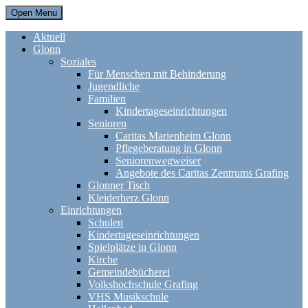
Open Menu
Aktuell
Glonn
Soziales
Für Menschen mit Behinderung
Jugendliche
Familien
Kindertageseinrichtungen
Senioren
Caritas Marienheim Glonn
Pflegeberatung in Glonn
Seniorenwegweiser
Angebote des Caritas Zentrums Grafing
Glonner Tisch
Kleiderherz Glonn
Einrichtungen
Schulen
Kindertageseinrichtungen
Spielplätze in Glonn
Kirche
Gemeindebücherei
Volkshochschule Grafing
VHS Musikschule