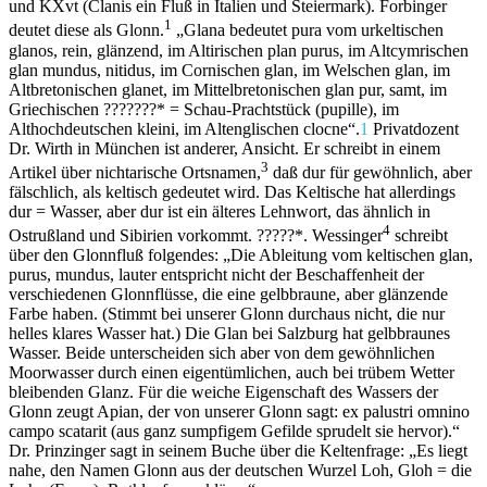
und KXvt (Clanis ein Fluß in Italien und Steiermark). Forbinger
1
deutet diese als Glonn.
„Glana bedeutet pura vom urkeltischen
glanos, rein, glänzend, im Altirischen plan purus, im Altcymrischen
glan mundus, nitidus, im Cornischen glan, im Welschen glan, im
Altbretonischen glanet, im Mittelbretonischen glan pur, samt, im
Griechischen ???????* = Schau-Prachtstück (pupille), im
Althochdeutschen kleini, im Altenglischen clocne“.
1
Privatdozent
Dr. Wirth in München ist anderer, Ansicht. Er schreibt in einem
3
Artikel über nichtarische Ortsnamen,
daß dur für gewöhnlich, aber
fälschlich, als keltisch gedeutet wird. Das Keltische hat allerdings
dur = Wasser, aber dur ist ein älteres Lehnwort, das ähnlich in
4
Ostrußland und Sibirien vorkommt. ?????*. Wessinger
schreibt
über den Glonnfluß folgendes: „Die Ableitung vom keltischen glan,
purus, mundus, lauter entspricht nicht der Beschaffenheit der
verschiedenen Glonnflüsse, die eine gelbbraune, aber glänzende
Farbe haben. (Stimmt bei unserer Glonn durchaus nicht, die nur
helles klares Wasser hat.) Die Glan bei Salzburg hat gelbbraunes
Wasser. Beide unterscheiden sich aber von dem gewöhnlichen
Moorwasser durch einen eigentümlichen, auch bei trübem Wetter
bleibenden Glanz. Für die weiche Eigenschaft des Wassers der
Glonn zeugt Apian, der von unserer Glonn sagt: ex palustri omnino
campo scatarit (aus ganz sumpfigem Gefilde sprudelt sie hervor).“
Dr. Prinzinger sagt in seinem Buche über die Keltenfrage: „Es liegt
nahe, den Namen Glonn aus der deutschen Wurzel Loh, Gloh = die