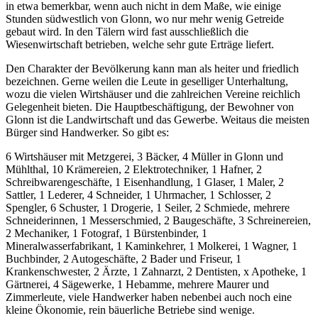
in etwa bemerkbar, wenn auch nicht in dem Maße, wie einige
Stunden südwestlich von Glonn, wo nur mehr wenig Getreide
gebaut wird. In den Tälern wird fast ausschließlich die
Wiesenwirtschaft betrieben, welche sehr gute Erträge liefert.
Den Charakter der Bevölkerung kann man als heiter und friedlich
bezeichnen. Gerne weilen die Leute in geselliger Unterhaltung,
wozu die vielen Wirtshäuser und die zahlreichen Vereine reichlich
Gelegenheit bieten. Die Hauptbeschäftigung, der Bewohner von
Glonn ist die Landwirtschaft und das Gewerbe. Weitaus die meisten
Bürger sind Handwerker. So gibt es:
6 Wirtshäuser mit Metzgerei, 3 Bäcker, 4 Müller in Glonn und
Mühlthal, 10 Krämereien, 2 Elektrotechniker, 1 Hafner, 2
Schreibwarengeschäfte, 1 Eisenhandlung, 1 Glaser, 1 Maler, 2
Sattler, 1 Lederer, 4 Schneider, 1 Uhrmacher, 1 Schlosser, 2
Spengler, 6 Schuster, 1 Drogerie, 1 Seiler, 2 Schmiede, mehrere
Schneiderinnen, 1 Messerschmied, 2 Baugeschäfte, 3 Schreinereien,
2 Mechaniker, 1 Fotograf, 1 Bürstenbinder, 1
Mineralwasserfabrikant, 1 Kaminkehrer, 1 Molkerei, 1 Wagner, 1
Buchbinder, 2 Autogeschäfte, 2 Bader und Friseur, 1
Krankenschwester, 2 Ärzte, 1 Zahnarzt, 2 Dentisten, x Apotheke, 1
Gärtnerei, 4 Sägewerke, 1 Hebamme, mehrere Maurer und
Zimmerleute, viele Handwerker haben nebenbei auch noch eine
kleine Ökonomie, rein bäuerliche Betriebe sind wenige.