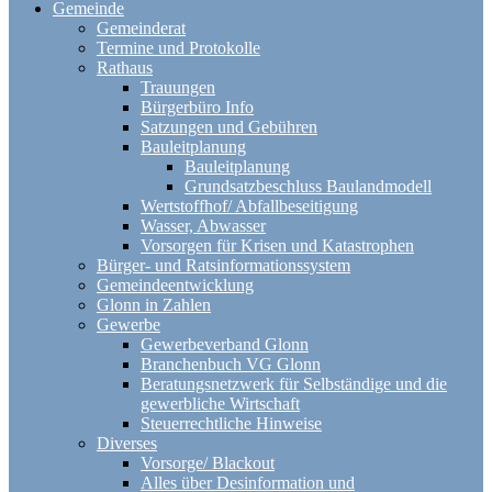
Gemeinde
Gemeinderat
Termine und Protokolle
Rathaus
Trauungen
Bürgerbüro Info
Satzungen und Gebühren
Bauleitplanung
Bauleitplanung
Grundsatzbeschluss Baulandmodell
Wertstoffhof/ Abfallbeseitigung
Wasser, Abwasser
Vorsorgen für Krisen und Katastrophen
Bürger- und Ratsinformationssystem
Gemeindeentwicklung
Glonn in Zahlen
Gewerbe
Gewerbeverband Glonn
Branchenbuch VG Glonn
Beratungsnetzwerk für Selbständige und die
gewerbliche Wirtschaft
Steuerrechtliche Hinweise
Diverses
Vorsorge/ Blackout
Alles über Desinformation und