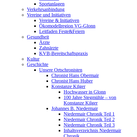
Sportanlagen
Verkehrsanbindung
Vereine und Initiativen
Vereine & Initiativen
Ökomodellregion VG-Glonn
Leitfaden Feste&Feiern
Gesundheit
Ärzte
Zahnärzte
KVB-Bereitschaftspraxis
Kultur
Geschichte
Unsere Ortschronisten
Chronist Hans Obermair
Chronist Hans Huber
Konstanze Kilger
Hochwasser in Glonn
100 Jahre Stegmühle – von
Konstanze Kilger
Johannes B. Niedermair
Niedermair Chronik Teil 1
Niedermair Chronik Teil 2
Niedermair Chronik Teil 3
Inhaltsverzeichnis Niedermair
Chronik