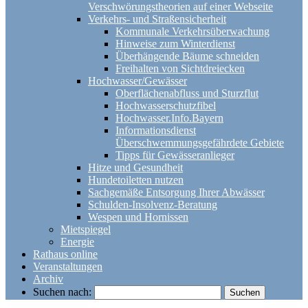
Verschwörungstheorien auf einer Webseite
Verkehrs- und Straßensicherheit
Kommunale Verkehrsüberwachung
Hinweise zum Winterdienst
Überhängende Bäume schneiden
Freihalten von Sichtdreiecken
Hochwasser/Gewässer
Oberflächenabfluss und Sturzflut
Hochwasserschutzfibel
Hochwasser.Info.Bayern
Informationsdienst
Überschwemmungsgefährdete Gebiete
Tipps für Gewässeranlieger
Hitze und Gesundheit
Hundetoiletten nutzen
Sachgemäße Entsorgung Ihrer Abwässer
Schulden-Insolvenz-Beratung
Wespen und Hornissen
Mietspiegel
Energie
Rathaus online
Veranstaltungen
Archiv
Suchen nach: