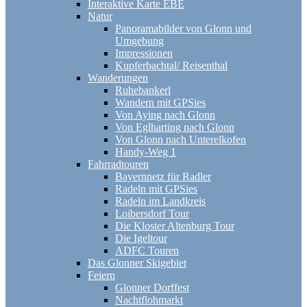
Interaktive Karte EBE
Natur
Panoramabilder von Glonn und
Umgebung
Impressionen
Kupferbachtal/ Reisenthal
Wanderungen
Ruhebankerl
Wandern mit GPSies
Von Aying nach Glonn
Von Eglharting nach Glonn
Von Glonn nach Unterelkofen
Handy-Weg 1
Fahrradtouren
Bayernnetz für Radler
Radeln mit GPSies
Radeln im Landkreis
Loibersdorf Tour
Die Kloster Altenburg Tour
Die Igeltour
ADFC Touren
Das Glonner Skigebiet
Feiern
Glonner Dorffest
Nachtflohmarkt