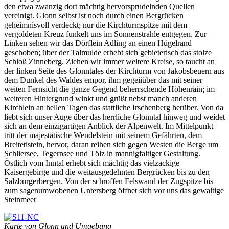
den etwa zwanzig dort mächtig hervorsprudelnden Quellen
vereinigt. Glonn selbst ist noch durch einen Bergrücken
geheimnisvoll verdeckt; nur die Kirchturmspitze mit dem
vergoldeten Kreuz funkelt uns im Sonnenstrahle entgegen. Zur
Linken sehen wir das Dörflein Adling an einen Hügelrand
geschoben; über der Talmulde erhebt sich gebieterisch das stolze
Schloß Zinneberg. Ziehen wir immer weitere Kreise, so taucht an
der linken Seite des Glonntales der Kirchturm von Jakobsbeuern aus
dem Dunkel des Waldes empor, ihm gegeiiüber das mit seiner
weiten Fernsicht die ganze Gegend beherrschende Höhenrain; im
weiteren Hintergrund winkt und grüßt nebst manch anderen
Kirchlein an hellen Tagen das stattliche Irschenberg herüber. Von da
liebt sich unser Auge über das herrliche Glonntal hinweg und weidet
sich an dem einzigartigen Anblick der Alpenwelt. Im Mittelpunkt
tritt der majestätische Wendelstein mit seinem Gefährten, dem
Breitetistein, hervor, daran reihen sich gegen Westen die Berge um
Schliersee, Tegernsee und Tölz in mannigfaltiger Gestaltung.
Östlich vom Inntal erhebt sich mächtig das vielzackige
Kaisergebirge und die weitausgedehnten Bergrücken bis zu den
Salzburgerbergen. Von der schroffen Felswand der Zugspitze bis
zum sagenumwobenen Untersberg öffnet sich vor uns das gewaltige
Steinmeer
Karte von Glonn und Umgebung