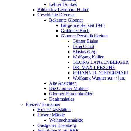
Lehrer Dunkes
Bildarchiv Leonhard Huber
Geschichte Diverses
Bekannte Glonner
Bürgermeister seit 1945
Goldenes Buch
Glonner Persönlichkeiten
Günter Bialas
Lena Christ
Blasius Gerg
Wolfgang Koller
GEORG LANZENBERGER
DR. MAX LEBSCHE
JOHANN B. NIEDERMAIR
Wolfgang Wagner sen. / jun.
Alte Ansichten
Die Glonner Mühlen
Glonner Baudenkmäler
Denkmalatlas
Freizeit/Tourismus
Hotels/Gaststätten
Unsere Märkte
Weihnachtsmärkte
Gastgeber Ebersberg
Interaktive Karte EBE