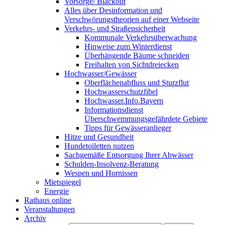
Vorsorge/ Blackout
Alles über Desinformation und
Verschwörungstheorien auf einer Webseite
Verkehrs- und Straßensicherheit
Kommunale Verkehrsüberwachung
Hinweise zum Winterdienst
Überhängende Bäume schneiden
Freihalten von Sichtdreiecken
Hochwasser/Gewässer
Oberflächenabfluss und Sturzflut
Hochwasserschutzfibel
Hochwasser.Info.Bayern
Informationsdienst
Überschwemmungsgefährdete Gebiete
Tipps für Gewässeranlieger
Hitze und Gesundheit
Hundetoiletten nutzen
Sachgemäße Entsorgung Ihrer Abwässer
Schulden-Insolvenz-Beratung
Wespen und Hornissen
Mietspiegel
Energie
Rathaus online
Veranstaltungen
Archiv