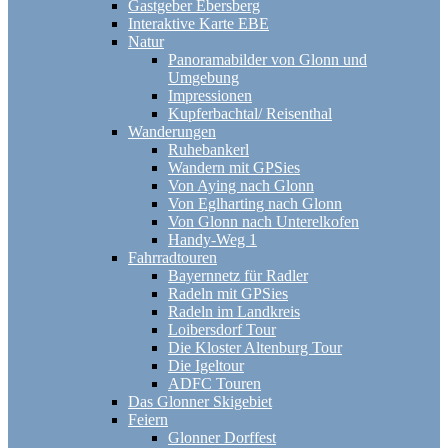
Gastgeber Ebersberg
Interaktive Karte EBE
Natur
Panoramabilder von Glonn und
Umgebung
Impressionen
Kupferbachtal/ Reisenthal
Wanderungen
Ruhebankerl
Wandern mit GPSies
Von Aying nach Glonn
Von Eglharting nach Glonn
Von Glonn nach Unterelkofen
Handy-Weg 1
Fahrradtouren
Bayernnetz für Radler
Radeln mit GPSies
Radeln im Landkreis
Loibersdorf Tour
Die Kloster Altenburg Tour
Die Igeltour
ADFC Touren
Das Glonner Skigebiet
Feiern
Glonner Dorffest