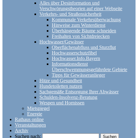
Alles über Desinformation und
Verschwörungstheorien auf einer Webseite
Verkehrs- und Straßensicherheit
Kommunale Verkehrsüberwachung
Hinweise zum Winterdienst
Überhängende Bäume schneiden
Freihalten von Sichtdreiecken
Hochwasser/Gewässer
Oberflächenabfluss und Sturzflut
Hochwasserschutzfibel
Hochwasser.Info.Bayern
Informationsdienst
Überschwemmungsgefährdete Gebiete
Tipps für Gewässeranlieger
Hitze und Gesundheit
Hundetoiletten nutzen
Sachgemäße Entsorgung Ihrer Abwässer
Schulden-Insolvenz-Beratung
Wespen und Hornissen
Mietspiegel
Energie
Rathaus online
Veranstaltungen
Archiv
Suchen nach: