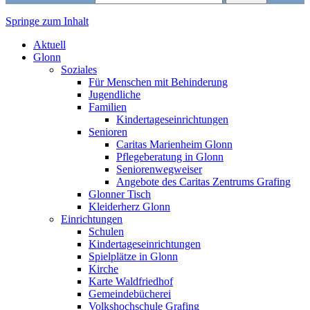
Springe zum Inhalt
Markt Glonn
Aktuell
Glonn
Soziales
Für Menschen mit Behinderung
Jugendliche
Familien
Kindertageseinrichtungen
Senioren
Caritas Marienheim Glonn
Pflegeberatung in Glonn
Seniorenwegweiser
Angebote des Caritas Zentrums Grafing
Glonner Tisch
Kleiderherz Glonn
Einrichtungen
Schulen
Kindertageseinrichtungen
Spielplätze in Glonn
Kirche
Karte Waldfriedhof
Gemeindebücherei
Volkshochschule Grafing