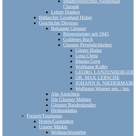
Inhaltsverzeichnis Niedermair
Chronik
Lehrer Dunkes
Bildarchiv Leonhard Huber
Geschichte Diverses
Bekannte Glonner
Bürgermeister seit 1945
Goldenes Buch
Glonner Persönlichkeiten
Günter Bialas
Lena Christ
Blasius Gerg
Wolfgang Koller
GEORG LANZENBERGER
DR. MAX LEBSCHE
JOHANN B. NIEDERMAIR
Wolfgang Wagner sen. / jun.
Alte Ansichten
Die Glonner Mühlen
Glonner Baudenkmäler
Denkmalatlas
Freizeit/Tourismus
Hotels/Gaststätten
Unsere Märkte
Weihnachtsmärkte