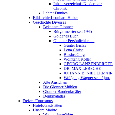
Inhaltsverzeichnis Niedermair
Chronik
Lehrer Dunkes
Bildarchiv Leonhard Huber
Geschichte Diverses
Bekannte Glonner
Bürgermeister seit 1945
Goldenes Buch
Glonner Persönlichkeiten
Günter Bialas
Lena Christ
Blasius Gerg
Wolfgang Koller
GEORG LANZENBERGER
DR. MAX LEBSCHE
JOHANN B. NIEDERMAIR
Wolfgang Wagner sen. / jun.
Alte Ansichten
Die Glonner Mühlen
Glonner Baudenkmäler
Denkmalatlas
Freizeit/Tourismus
Hotels/Gaststätten
Unsere Märkte
Weihnachtsmärkte