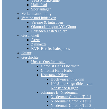
VHS Musikschule
Hallenbad
Sportanlagen
Verkehrsanbindung
Vereine und Initiativen
Vereine & Initiativen
Ökomodellregion VG-Glonn
Leitfaden Feste&Feiern
Gesundheit
Ärzte
Zahnärzte
KVB-Bereitschaftspraxis
Kultur
Geschichte
Unsere Ortschronisten
Chronist Hans Obermair
Chronist Hans Huber
Konstanze Kilger
Hochwasser in Glonn
100 Jahre Stegmühle – von
Konstanze Kilger
Johannes B. Niedermair
Niedermair Chronik Teil 1
Niedermair Chronik Teil 2
Niedermair Chronik Teil 3