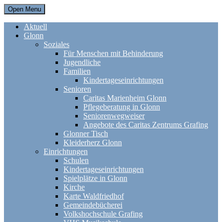
Open Menu
Aktuell
Glonn
Soziales
Für Menschen mit Behinderung
Jugendliche
Familien
Kindertageseinrichtungen
Senioren
Caritas Marienheim Glonn
Pflegeberatung in Glonn
Seniorenwegweiser
Angebote des Caritas Zentrums Grafing
Glonner Tisch
Kleiderherz Glonn
Einrichtungen
Schulen
Kindertageseinrichtungen
Spielplätze in Glonn
Kirche
Karte Waldfriedhof
Gemeindebücherei
Volkshochschule Grafing