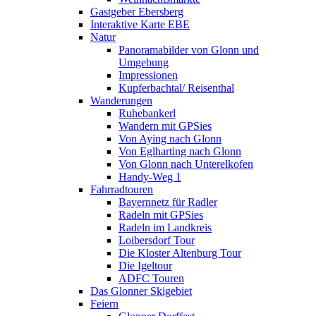
Gastgeber Ebersberg
Interaktive Karte EBE
Natur
Panoramabilder von Glonn und
Umgebung
Impressionen
Kupferbachtal/ Reisenthal
Wanderungen
Ruhebankerl
Wandern mit GPSies
Von Aying nach Glonn
Von Eglharting nach Glonn
Von Glonn nach Unterelkofen
Handy-Weg 1
Fahrradtouren
Bayernnetz für Radler
Radeln mit GPSies
Radeln im Landkreis
Loibersdorf Tour
Die Kloster Altenburg Tour
Die Igeltour
ADFC Touren
Das Glonner Skigebiet
Feiern