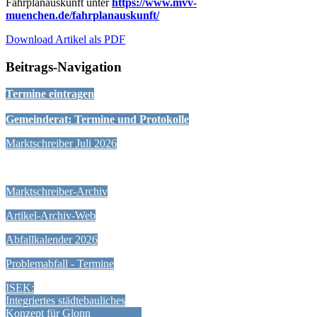
Fahrplanauskunft unter
https://www.mvv-
muenchen.de/fahrplanauskunft/
Download Artikel als PDF
Beitrags-Navigation
Termine eintragen
Gemeinderat: Termine und Protokolle
Marktschreiber Juli 2026
Marktschreiber-Archiv
Artikel-Archiv-Web
Abfallkalender 2026
Problemabfall - Termine
ISEK:
Integriertes städtebauliches
Konzept für Glonn