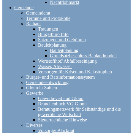
Nachtflohmarkt
Gemeinde
Gemeinderat
Termine und Protokolle
Rathaus
Trauungen
Bürgerbüro Info
Satzungen und Gebühren
Bauleitplanung
Bauleitplanung
Grundsatzbeschluss Baulandmodell
Wertstoffhof/ Abfallbeseitigung
Wasser, Abwasser
Vorsorgen für Krisen und Katastrophen
Bürger- und Ratsinformationssystem
Gemeindeentwicklung
Glonn in Zahlen
Gewerbe
Gewerbeverband Glonn
Branchenbuch VG Glonn
Beratungsnetzwerk für Selbständige und die
gewerbliche Wirtschaft
Steuerrechtliche Hinweise
Diverses
Vorsorge/ Blackout