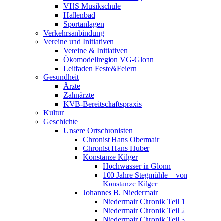
VHS Musikschule
Hallenbad
Sportanlagen
Verkehrsanbindung
Vereine und Initiativen
Vereine & Initiativen
Ökomodellregion VG-Glonn
Leitfaden Feste&Feiern
Gesundheit
Ärzte
Zahnärzte
KVB-Bereitschaftspraxis
Kultur
Geschichte
Unsere Ortschronisten
Chronist Hans Obermair
Chronist Hans Huber
Konstanze Kilger
Hochwasser in Glonn
100 Jahre Stegmühle – von
Konstanze Kilger
Johannes B. Niedermair
Niedermair Chronik Teil 1
Niedermair Chronik Teil 2
Niedermair Chronik Teil 3