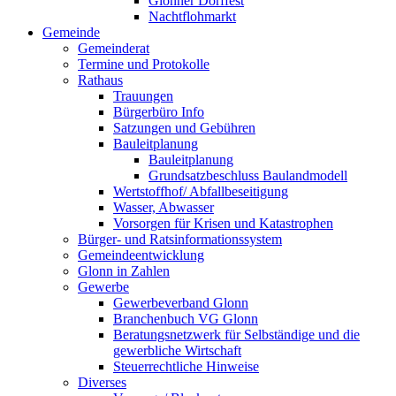
Glonner Dorffest
Nachtflohmarkt
Gemeinde
Gemeinderat
Termine und Protokolle
Rathaus
Trauungen
Bürgerbüro Info
Satzungen und Gebühren
Bauleitplanung
Bauleitplanung
Grundsatzbeschluss Baulandmodell
Wertstoffhof/ Abfallbeseitigung
Wasser, Abwasser
Vorsorgen für Krisen und Katastrophen
Bürger- und Ratsinformationssystem
Gemeindeentwicklung
Glonn in Zahlen
Gewerbe
Gewerbeverband Glonn
Branchenbuch VG Glonn
Beratungsnetzwerk für Selbständige und die
gewerbliche Wirtschaft
Steuerrechtliche Hinweise
Diverses