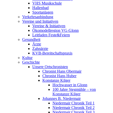
VHS Musikschule
Hallenbad
Sportanlagen
Verkehrsanbindung
Vereine und Initiativen
Vereine & Initiativen
Ökomodellregion VG-Glonn
Leitfaden Feste&Feiern
Gesundheit
Ärzte
Zahnärzte
KVB-Bereitschaftspraxis
Kultur
Geschichte
Unsere Ortschronisten
Chronist Hans Obermair
Chronist Hans Huber
Konstanze Kilger
Hochwasser in Glonn
100 Jahre Stegmühle – von
Konstanze Kilger
Johannes B. Niedermair
Niedermair Chronik Teil 1
Niedermair Chronik Teil 2
Niedermair Chronik Teil 3