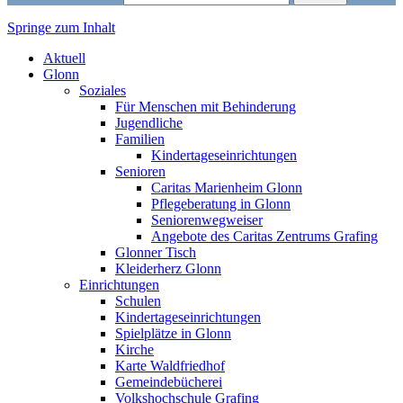
Springe zum Inhalt
Markt Glonn
Aktuell
Glonn
Soziales
Für Menschen mit Behinderung
Jugendliche
Familien
Kindertageseinrichtungen
Senioren
Caritas Marienheim Glonn
Pflegeberatung in Glonn
Seniorenwegweiser
Angebote des Caritas Zentrums Grafing
Glonner Tisch
Kleiderherz Glonn
Einrichtungen
Schulen
Kindertageseinrichtungen
Spielplätze in Glonn
Kirche
Karte Waldfriedhof
Gemeindebücherei
Volkshochschule Grafing