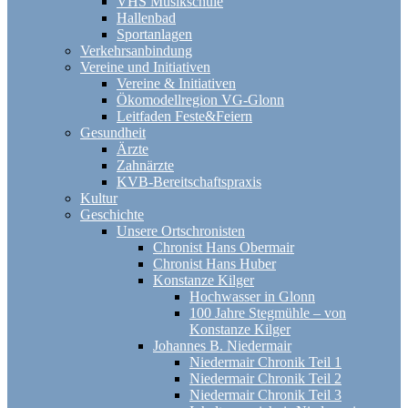
VHS Musikschule
Hallenbad
Sportanlagen
Verkehrsanbindung
Vereine und Initiativen
Vereine & Initiativen
Ökomodellregion VG-Glonn
Leitfaden Feste&Feiern
Gesundheit
Ärzte
Zahnärzte
KVB-Bereitschaftspraxis
Kultur
Geschichte
Unsere Ortschronisten
Chronist Hans Obermair
Chronist Hans Huber
Konstanze Kilger
Hochwasser in Glonn
100 Jahre Stegmühle – von
Konstanze Kilger
Johannes B. Niedermair
Niedermair Chronik Teil 1
Niedermair Chronik Teil 2
Niedermair Chronik Teil 3