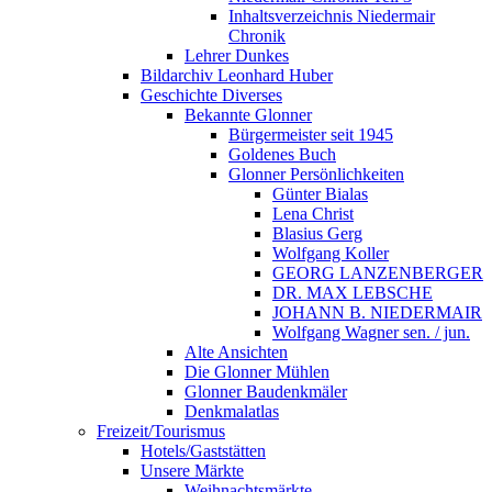
Inhaltsverzeichnis Niedermair
Chronik
Lehrer Dunkes
Bildarchiv Leonhard Huber
Geschichte Diverses
Bekannte Glonner
Bürgermeister seit 1945
Goldenes Buch
Glonner Persönlichkeiten
Günter Bialas
Lena Christ
Blasius Gerg
Wolfgang Koller
GEORG LANZENBERGER
DR. MAX LEBSCHE
JOHANN B. NIEDERMAIR
Wolfgang Wagner sen. / jun.
Alte Ansichten
Die Glonner Mühlen
Glonner Baudenkmäler
Denkmalatlas
Freizeit/Tourismus
Hotels/Gaststätten
Unsere Märkte
Weihnachtsmärkte