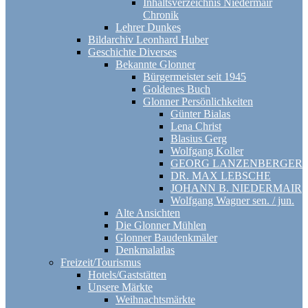
Inhaltsverzeichnis Niedermair
Chronik
Lehrer Dunkes
Bildarchiv Leonhard Huber
Geschichte Diverses
Bekannte Glonner
Bürgermeister seit 1945
Goldenes Buch
Glonner Persönlichkeiten
Günter Bialas
Lena Christ
Blasius Gerg
Wolfgang Koller
GEORG LANZENBERGER
DR. MAX LEBSCHE
JOHANN B. NIEDERMAIR
Wolfgang Wagner sen. / jun.
Alte Ansichten
Die Glonner Mühlen
Glonner Baudenkmäler
Denkmalatlas
Freizeit/Tourismus
Hotels/Gaststätten
Unsere Märkte
Weihnachtsmärkte