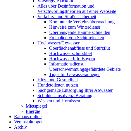
Vorsorge/ Blackout
Alles über Desinformation und
Verschwörungstheorien auf einer Webseite
Verkehrs- und Straßensicherheit
Kommunale Verkehrsüberwachung
Hinweise zum Winterdienst
Überhängende Bäume schneiden
Freihalten von Sichtdreiecken
Hochwasser/Gewässer
Oberflächenabfluss und Sturzflut
Hochwasserschutzfibel
Hochwasser.Info.Bayern
Informationsdienst
Überschwemmungsgefährdete Gebiete
Tipps für Gewässeranlieger
Hitze und Gesundheit
Hundetoiletten nutzen
Sachgemäße Entsorgung Ihrer Abwässer
Schulden-Insolvenz-Beratung
Wespen und Hornissen
Mietspiegel
Energie
Rathaus online
Veranstaltungen
Archiv