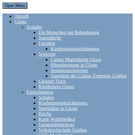
Open Menu
Aktuell
Glonn
Soziales
Für Menschen mit Behinderung
Jugendliche
Familien
Kindertageseinrichtungen
Senioren
Caritas Marienheim Glonn
Pflegeberatung in Glonn
Seniorenwegweiser
Angebote des Caritas Zentrums Grafing
Glonner Tisch
Kleiderherz Glonn
Einrichtungen
Schulen
Kindertageseinrichtungen
Spielplätze in Glonn
Kirche
Karte Waldfriedhof
Gemeindebücherei
Volkshochschule Grafing