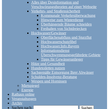
Alles über Desinformation und
Verschwörungstheorien auf einer Webseite
Verkehrs- und Straßensicherheit
Kommunale Verkehrsüberwachung
Hinweise zum Winterdienst
Überhängende Bäume schneiden
Freihalten von Sichtdreiecken
Hochwasser/Gewässer
Oberflächenabfluss und Sturzflut
Hochwasserschutzfibel
Hochwasser.Info.Bayern
Informationsdienst
Überschwemmungsgefährdete Gebiete
Tipps für Gewässeranlieger
Hitze und Gesundheit
Hundetoiletten nutzen
Sachgemäße Entsorgung Ihrer Abwässer
Schulden-Insolvenz-Beratung
Wespen und Hornissen
Mietspiegel
Energie
Rathaus online
Veranstaltungen
Archiv
Suchen nach: