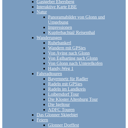
Gastgeber Ebersberg
Interaktive Karte EBE
Natur
Panoramabilder von Glonn und
Umgebung
Impressionen
Kupferbachtal/ Reisenthal
Wanderungen
Ruhebankerl
Wandern mit GPSies
Von Aying nach Glonn
Von Eglharting nach Glonn
Von Glonn nach Unterelkofen
Handy-Weg 1
Fahrradtouren
Bayernnetz für Radler
Radeln mit GPSies
Radeln im Landkreis
Loibersdorf Tour
Die Kloster Altenburg Tour
Die Igeltour
ADFC Touren
Das Glonner Skigebiet
Feiern
Glonner Dorffest