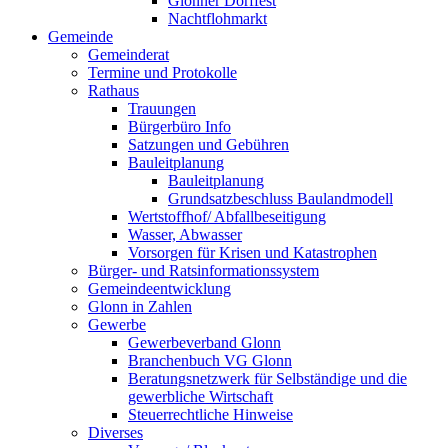
Glonner Dorffest
Nachtflohmarkt
Gemeinde
Gemeinderat
Termine und Protokolle
Rathaus
Trauungen
Bürgerbüro Info
Satzungen und Gebühren
Bauleitplanung
Bauleitplanung
Grundsatzbeschluss Baulandmodell
Wertstoffhof/ Abfallbeseitigung
Wasser, Abwasser
Vorsorgen für Krisen und Katastrophen
Bürger- und Ratsinformationssystem
Gemeindeentwicklung
Glonn in Zahlen
Gewerbe
Gewerbeverband Glonn
Branchenbuch VG Glonn
Beratungsnetzwerk für Selbständige und die
gewerbliche Wirtschaft
Steuerrechtliche Hinweise
Diverses