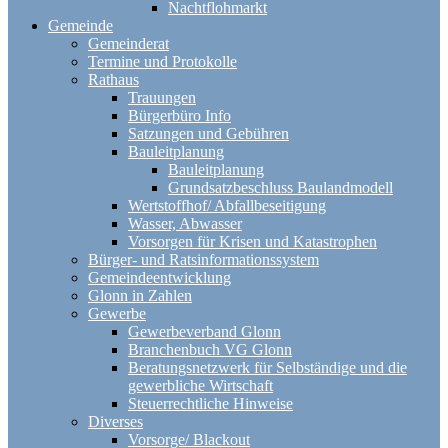
Nachtflohmarkt
Gemeinde
Gemeinderat
Termine und Protokolle
Rathaus
Trauungen
Bürgerbüro Info
Satzungen und Gebühren
Bauleitplanung
Bauleitplanung
Grundsatzbeschluss Baulandmodell
Wertstoffhof/ Abfallbeseitigung
Wasser, Abwasser
Vorsorgen für Krisen und Katastrophen
Bürger- und Ratsinformationssystem
Gemeindeentwicklung
Glonn in Zahlen
Gewerbe
Gewerbeverband Glonn
Branchenbuch VG Glonn
Beratungsnetzwerk für Selbständige und die
gewerbliche Wirtschaft
Steuerrechtliche Hinweise
Diverses
Vorsorge/ Blackout