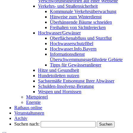
Verschwörungstheorien auf einer Webseite
Verkehrs- und Straßensicherheit
Kommunale Verkehrsüberwachung
Hinweise zum Winterdienst
Überhängende Bäume schneiden
Freihalten von Sichtdreiecken
Hochwasser/Gewässer
Oberflächenabfluss und Sturzflut
Hochwasserschutzfibel
Hochwasser.Info.Bayern
Informationsdienst
Überschwemmungsgefährdete Gebiete
Tipps für Gewässeranlieger
Hitze und Gesundheit
Hundetoiletten nutzen
Sachgemäße Entsorgung Ihrer Abwässer
Schulden-Insolvenz-Beratung
Wespen und Hornissen
Mietspiegel
Energie
Rathaus online
Veranstaltungen
Archiv
Suchen nach: