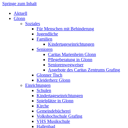
Springe zum Inhalt
Markt Glonn
Aktuell
Glonn
Soziales
Für Menschen mit Behinderung
Jugendliche
Familien
Kindertageseinrichtungen
Senioren
Caritas Marienheim Glonn
Pflegeberatung in Glonn
Seniorenwegweiser
Angebote des Caritas Zentrums Grafing
Glonner Tisch
Kleiderherz Glonn
Einrichtungen
Schulen
Kindertageseinrichtungen
Spielplätze in Glonn
Kirche
Gemeindebücherei
Volkshochschule Grafing
VHS Musikschule
Hallenbad