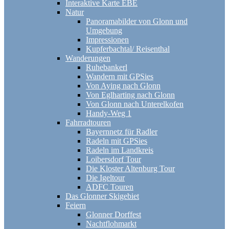
Interaktive Karte EBE
Natur
Panoramabilder von Glonn und
Umgebung
Impressionen
Kupferbachtal/ Reisenthal
Wanderungen
Ruhebankerl
Wandern mit GPSies
Von Aying nach Glonn
Von Eglharting nach Glonn
Von Glonn nach Unterelkofen
Handy-Weg 1
Fahrradtouren
Bayernnetz für Radler
Radeln mit GPSies
Radeln im Landkreis
Loibersdorf Tour
Die Kloster Altenburg Tour
Die Igeltour
ADFC Touren
Das Glonner Skigebiet
Feiern
Glonner Dorffest
Nachtflohmarkt