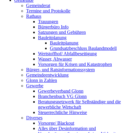
Gemeinde
Gemeinderat
Termine und Protokolle
Rathaus
Trauungen
Bürgerbüro Info
Satzungen und Gebühren
Bauleitplanung
Bauleitplanung
Grundsatzbeschluss Baulandmodell
Wertstoffhof/ Abfallbeseitigung
Wasser, Abwasser
Vorsorgen für Krisen und Katastrophen
Bürger- und Ratsinformationssystem
Gemeindeentwicklung
Glonn in Zahlen
Gewerbe
Gewerbeverband Glonn
Branchenbuch VG Glonn
Beratungsnetzwerk für Selbständige und die
gewerbliche Wirtschaft
Steuerrechtliche Hinweise
Diverses
Vorsorge/ Blackout
Alles über Desinformation und