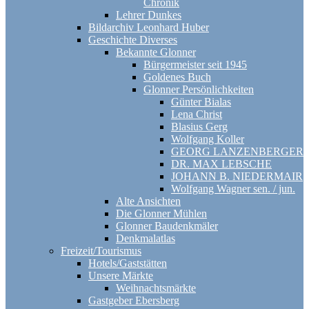
Chronik
Lehrer Dunkes
Bildarchiv Leonhard Huber
Geschichte Diverses
Bekannte Glonner
Bürgermeister seit 1945
Goldenes Buch
Glonner Persönlichkeiten
Günter Bialas
Lena Christ
Blasius Gerg
Wolfgang Koller
GEORG LANZENBERGER
DR. MAX LEBSCHE
JOHANN B. NIEDERMAIR
Wolfgang Wagner sen. / jun.
Alte Ansichten
Die Glonner Mühlen
Glonner Baudenkmäler
Denkmalatlas
Freizeit/Tourismus
Hotels/Gaststätten
Unsere Märkte
Weihnachtsmärkte
Gastgeber Ebersberg