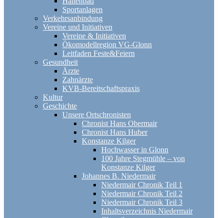
Hallenbad
Sportanlagen
Verkehrsanbindung
Vereine und Initiativen
Vereine & Initiativen
Ökomodellregion VG-Glonn
Leitfaden Feste&Feiern
Gesundheit
Ärzte
Zahnärzte
KVB-Bereitschaftspraxis
Kultur
Geschichte
Unsere Ortschronisten
Chronist Hans Obermair
Chronist Hans Huber
Konstanze Kilger
Hochwasser in Glonn
100 Jahre Stegmühle – von
Konstanze Kilger
Johannes B. Niedermair
Niedermair Chronik Teil 1
Niedermair Chronik Teil 2
Niedermair Chronik Teil 3
Inhaltsverzeichnis Niedermair