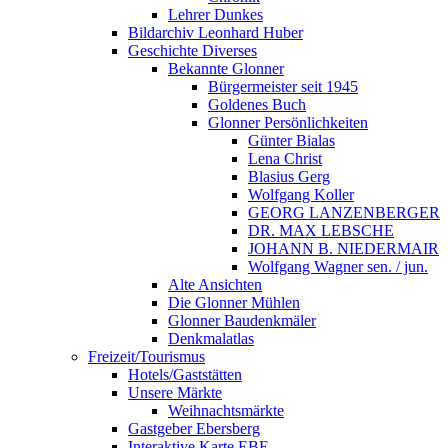
Lehrer Dunkes
Bildarchiv Leonhard Huber
Geschichte Diverses
Bekannte Glonner
Bürgermeister seit 1945
Goldenes Buch
Glonner Persönlichkeiten
Günter Bialas
Lena Christ
Blasius Gerg
Wolfgang Koller
GEORG LANZENBERGER
DR. MAX LEBSCHE
JOHANN B. NIEDERMAIR
Wolfgang Wagner sen. / jun.
Alte Ansichten
Die Glonner Mühlen
Glonner Baudenkmäler
Denkmalatlas
Freizeit/Tourismus
Hotels/Gaststätten
Unsere Märkte
Weihnachtsmärkte
Gastgeber Ebersberg
Interaktive Karte EBE