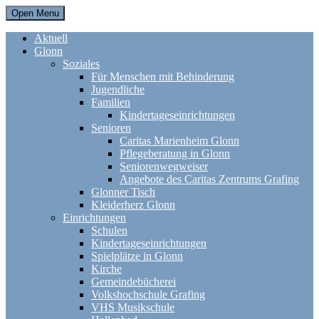
Open Menu
Aktuell
Glonn
Soziales
Für Menschen mit Behinderung
Jugendliche
Familien
Kindertageseinrichtungen
Senioren
Caritas Marienheim Glonn
Pflegeberatung in Glonn
Seniorenwegweiser
Angebote des Caritas Zentrums Grafing
Glonner Tisch
Kleiderherz Glonn
Einrichtungen
Schulen
Kindertageseinrichtungen
Spielplätze in Glonn
Kirche
Gemeindebücherei
Volkshochschule Grafing
VHS Musikschule