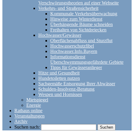
Verschwörungstheorien auf einer Webseite
Verkehrs- und Straßensicherheit
Kommunale Verkehrsüberwachung
Hinweise zum Winterdienst
Überhängende Bäume schneiden
Freihalten von Sichtdreiecken
Hochwasser/Gewässer
Oberflächenabfluss und Sturzflut
Hochwasserschutzfibel
Hochwasser.Info.Bayern
Informationsdienst
Überschwemmungsgefährdete Gebiete
Tipps für Gewässeranlieger
Hitze und Gesundheit
Hundetoiletten nutzen
Sachgemäße Entsorgung Ihrer Abwässer
Schulden-Insolvenz-Beratung
Wespen und Hornissen
Mietspiegel
Energie
Rathaus online
Veranstaltungen
Archiv
Suchen nach: