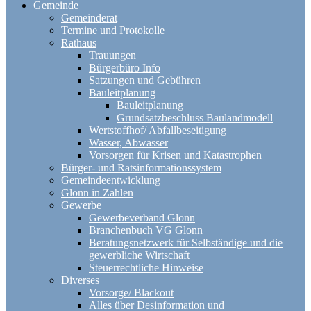
Gemeinde
Gemeinderat
Termine und Protokolle
Rathaus
Trauungen
Bürgerbüro Info
Satzungen und Gebühren
Bauleitplanung
Bauleitplanung
Grundsatzbeschluss Baulandmodell
Wertstoffhof/ Abfallbeseitigung
Wasser, Abwasser
Vorsorgen für Krisen und Katastrophen
Bürger- und Ratsinformationssystem
Gemeindeentwicklung
Glonn in Zahlen
Gewerbe
Gewerbeverband Glonn
Branchenbuch VG Glonn
Beratungsnetzwerk für Selbständige und die
gewerbliche Wirtschaft
Steuerrechtliche Hinweise
Diverses
Vorsorge/ Blackout
Alles über Desinformation und