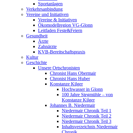
Sportanlagen
Verkehrsanbindung
Vereine und Initiativen
Vereine & Initiativen
Ökomodellregion VG-Glonn
Leitfaden Feste&Feiern
Gesundheit
Ärzte
Zahnärzte
KVB-Bereitschaftspraxis
Kultur
Geschichte
Unsere Ortschronisten
Chronist Hans Obermair
Chronist Hans Huber
Konstanze Kilger
Hochwasser in Glonn
100 Jahre Stegmühle – von
Konstanze Kilger
Johannes B. Niedermair
Niedermair Chronik Teil 1
Niedermair Chronik Teil 2
Niedermair Chronik Teil 3
Inhaltsverzeichnis Niedermair
Chronik