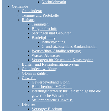
Nachtflohmarkt
Gemeinde
Gemeinderat
Termine und Protokolle
Rathaus
Trauungen
Bürgerbüro Info
Satzungen und Gebühren
Bauleitplanung
Bauleitplanung
Grundsatzbeschluss Baulandmodell
Wertstoffhof/ Abfallbeseitigung
Wasser, Abwasser
Vorsorgen für Krisen und Katastrophen
Bürger- und Ratsinformationssystem
Gemeindeentwicklung
Glonn in Zahlen
Gewerbe
Gewerbeverband Glonn
Branchenbuch VG Glonn
Beratungsnetzwerk für Selbständige und die
gewerbliche Wirtschaft
Steuerrechtliche Hinweise
Diverses
Vorsorge/ Blackout