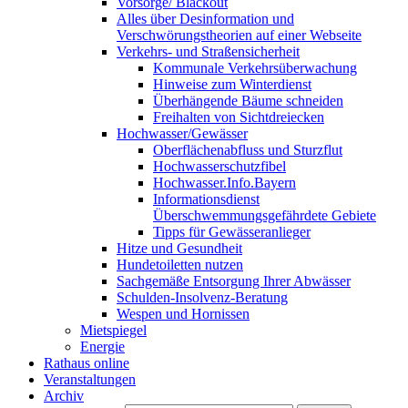
Vorsorge/ Blackout
Alles über Desinformation und
Verschwörungstheorien auf einer Webseite
Verkehrs- und Straßensicherheit
Kommunale Verkehrsüberwachung
Hinweise zum Winterdienst
Überhängende Bäume schneiden
Freihalten von Sichtdreiecken
Hochwasser/Gewässer
Oberflächenabfluss und Sturzflut
Hochwasserschutzfibel
Hochwasser.Info.Bayern
Informationsdienst
Überschwemmungsgefährdete Gebiete
Tipps für Gewässeranlieger
Hitze und Gesundheit
Hundetoiletten nutzen
Sachgemäße Entsorgung Ihrer Abwässer
Schulden-Insolvenz-Beratung
Wespen und Hornissen
Mietspiegel
Energie
Rathaus online
Veranstaltungen
Archiv