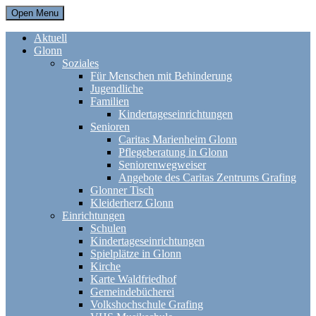
Open Menu
Aktuell
Glonn
Soziales
Für Menschen mit Behinderung
Jugendliche
Familien
Kindertageseinrichtungen
Senioren
Caritas Marienheim Glonn
Pflegeberatung in Glonn
Seniorenwegweiser
Angebote des Caritas Zentrums Grafing
Glonner Tisch
Kleiderherz Glonn
Einrichtungen
Schulen
Kindertageseinrichtungen
Spielplätze in Glonn
Kirche
Karte Waldfriedhof
Gemeindebücherei
Volkshochschule Grafing