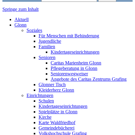
Springe zum Inhalt
Markt Glonn
Aktuell
Glonn
Soziales
Für Menschen mit Behinderung
Jugendliche
Familien
Kindertageseinrichtungen
Senioren
Caritas Marienheim Glonn
Pflegeberatung in Glonn
Seniorenwegweiser
Angebote des Caritas Zentrums Grafing
Glonner Tisch
Kleiderherz Glonn
Einrichtungen
Schulen
Kindertageseinrichtungen
Spielplätze in Glonn
Kirche
Karte Waldfriedhof
Gemeindebücherei
Volkshochschule Grafing