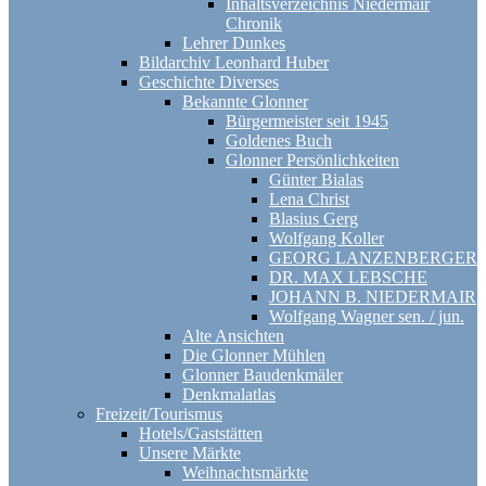
Inhaltsverzeichnis Niedermair
Chronik
Lehrer Dunkes
Bildarchiv Leonhard Huber
Geschichte Diverses
Bekannte Glonner
Bürgermeister seit 1945
Goldenes Buch
Glonner Persönlichkeiten
Günter Bialas
Lena Christ
Blasius Gerg
Wolfgang Koller
GEORG LANZENBERGER
DR. MAX LEBSCHE
JOHANN B. NIEDERMAIR
Wolfgang Wagner sen. / jun.
Alte Ansichten
Die Glonner Mühlen
Glonner Baudenkmäler
Denkmalatlas
Freizeit/Tourismus
Hotels/Gaststätten
Unsere Märkte
Weihnachtsmärkte