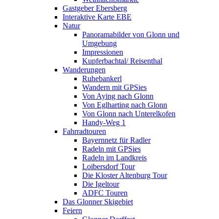
Gastgeber Ebersberg
Interaktive Karte EBE
Natur
Panoramabilder von Glonn und
Umgebung
Impressionen
Kupferbachtal/ Reisenthal
Wanderungen
Ruhebankerl
Wandern mit GPSies
Von Aying nach Glonn
Von Eglharting nach Glonn
Von Glonn nach Unterelkofen
Handy-Weg 1
Fahrradtouren
Bayernnetz für Radler
Radeln mit GPSies
Radeln im Landkreis
Loibersdorf Tour
Die Kloster Altenburg Tour
Die Igeltour
ADFC Touren
Das Glonner Skigebiet
Feiern