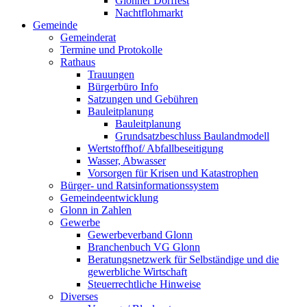
Glonner Dorffest
Nachtflohmarkt
Gemeinde
Gemeinderat
Termine und Protokolle
Rathaus
Trauungen
Bürgerbüro Info
Satzungen und Gebühren
Bauleitplanung
Bauleitplanung
Grundsatzbeschluss Baulandmodell
Wertstoffhof/ Abfallbeseitigung
Wasser, Abwasser
Vorsorgen für Krisen und Katastrophen
Bürger- und Ratsinformationssystem
Gemeindeentwicklung
Glonn in Zahlen
Gewerbe
Gewerbeverband Glonn
Branchenbuch VG Glonn
Beratungsnetzwerk für Selbständige und die
gewerbliche Wirtschaft
Steuerrechtliche Hinweise
Diverses