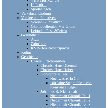
VHS Musikschule
Hallenbad
Sportanlagen
Verkehrsanbindung
Vereine und Initiativen
Vereine & Initiativen
Ökomodellregion VG-Glonn
Leitfaden Feste&Feiern
Gesundheit
Ärzte
Zahnärzte
KVB-Bereitschaftspraxis
Kultur
Geschichte
Unsere Ortschronisten
Chronist Hans Obermair
Chronist Hans Huber
Konstanze Kilger
Hochwasser in Glonn
100 Jahre Stegmühle – von
Konstanze Kilger
Johannes B. Niedermair
Niedermair Chronik Teil 1
Niedermair Chronik Teil 2
Niedermair Chronik Teil 3