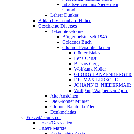
Inhaltsverzeichnis Niedermair
Chronik
Lehrer Dunkes
Bildarchiv Leonhard Huber
Geschichte Diverses
Bekannte Glonner
Bürgermeister seit 1945
Goldenes Buch
Glonner Persönlichkeiten
Günter Bialas
Lena Christ
Blasius Gerg
Wolfgang Koller
GEORG LANZENBERGER
DR. MAX LEBSCHE
JOHANN B. NIEDERMAIR
Wolfgang Wagner sen. / jun.
Alte Ansichten
Die Glonner Mühlen
Glonner Baudenkmäler
Denkmalatlas
Freizeit/Tourismus
Hotels/Gaststätten
Unsere Märkte
Weihnachtsmärkte