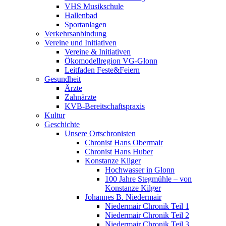
VHS Musikschule
Hallenbad
Sportanlagen
Verkehrsanbindung
Vereine und Initiativen
Vereine & Initiativen
Ökomodellregion VG-Glonn
Leitfaden Feste&Feiern
Gesundheit
Ärzte
Zahnärzte
KVB-Bereitschaftspraxis
Kultur
Geschichte
Unsere Ortschronisten
Chronist Hans Obermair
Chronist Hans Huber
Konstanze Kilger
Hochwasser in Glonn
100 Jahre Stegmühle – von
Konstanze Kilger
Johannes B. Niedermair
Niedermair Chronik Teil 1
Niedermair Chronik Teil 2
Niedermair Chronik Teil 3