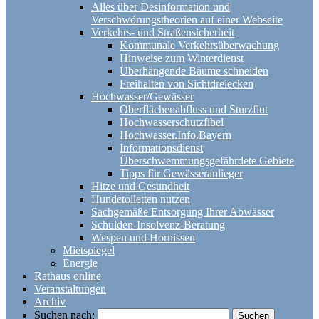
Alles über Desinformation und
Verschwörungstheorien auf einer Webseite
Verkehrs- und Straßensicherheit
Kommunale Verkehrsüberwachung
Hinweise zum Winterdienst
Überhängende Bäume schneiden
Freihalten von Sichtdreiecken
Hochwasser/Gewässer
Oberflächenabfluss und Sturzflut
Hochwasserschutzfibel
Hochwasser.Info.Bayern
Informationsdienst
Überschwemmungsgefährdete Gebiete
Tipps für Gewässeranlieger
Hitze und Gesundheit
Hundetoiletten nutzen
Sachgemäße Entsorgung Ihrer Abwässer
Schulden-Insolvenz-Beratung
Wespen und Hornissen
Mietspiegel
Energie
Rathaus online
Veranstaltungen
Archiv
Suchen nach: