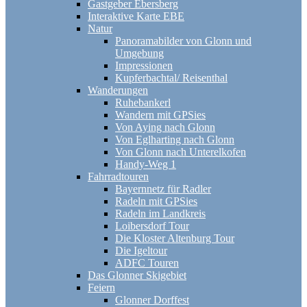
Gastgeber Ebersberg
Interaktive Karte EBE
Natur
Panoramabilder von Glonn und
Umgebung
Impressionen
Kupferbachtal/ Reisenthal
Wanderungen
Ruhebankerl
Wandern mit GPSies
Von Aying nach Glonn
Von Eglharting nach Glonn
Von Glonn nach Unterelkofen
Handy-Weg 1
Fahrradtouren
Bayernnetz für Radler
Radeln mit GPSies
Radeln im Landkreis
Loibersdorf Tour
Die Kloster Altenburg Tour
Die Igeltour
ADFC Touren
Das Glonner Skigebiet
Feiern
Glonner Dorffest