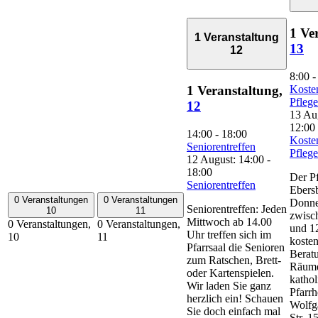
1 Ve
1 Veranstaltung
13
12
8:00
Koste
1 Veranstaltung,
Pfleg
12
13 Au
12:00
14:00
-
18:00
Koste
Seniorentreffen
Pfleg
12 August: 14:00
-
18:00
Der Pf
Seniorentreffen
Ebersb
0 Veranstaltungen
0 Veranstaltungen
Donne
Seniorentreffen: Jeden
10
11
zwisc
Mittwoch ab 14.00
0 Veranstaltungen,
0 Veranstaltungen,
und 1
Uhr treffen sich im
10
11
kosten
Pfarrsaal die Senioren
Berat
zum Ratschen, Brett-
Räume
oder Kartenspielen.
kathol
Wir laden Sie ganz
Pfarrh
herzlich ein! Schauen
Wolfg
Sie doch einfach mal
Str. 1