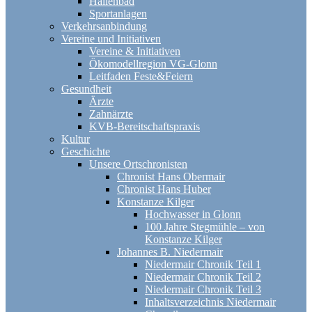
Hallenbad
Sportanlagen
Verkehrsanbindung
Vereine und Initiativen
Vereine & Initiativen
Ökomodellregion VG-Glonn
Leitfaden Feste&Feiern
Gesundheit
Ärzte
Zahnärzte
KVB-Bereitschaftspraxis
Kultur
Geschichte
Unsere Ortschronisten
Chronist Hans Obermair
Chronist Hans Huber
Konstanze Kilger
Hochwasser in Glonn
100 Jahre Stegmühle – von
Konstanze Kilger
Johannes B. Niedermair
Niedermair Chronik Teil 1
Niedermair Chronik Teil 2
Niedermair Chronik Teil 3
Inhaltsverzeichnis Niedermair