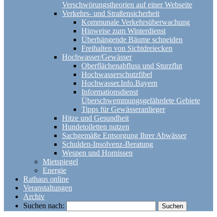
Verschwörungstheorien auf einer Webseite
Verkehrs- und Straßensicherheit
Kommunale Verkehrsüberwachung
Hinweise zum Winterdienst
Überhängende Bäume schneiden
Freihalten von Sichtdreiecken
Hochwasser/Gewässer
Oberflächenabfluss und Sturzflut
Hochwasserschutzfibel
Hochwasser.Info.Bayern
Informationsdienst
Überschwemmungsgefährdete Gebiete
Tipps für Gewässeranlieger
Hitze und Gesundheit
Hundetoiletten nutzen
Sachgemäße Entsorgung Ihrer Abwässer
Schulden-Insolvenz-Beratung
Wespen und Hornissen
Mietspiegel
Energie
Rathaus online
Veranstaltungen
Archiv
Suchen nach: