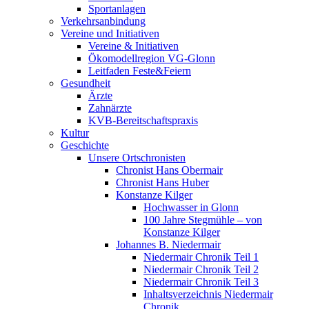
Sportanlagen
Verkehrsanbindung
Vereine und Initiativen
Vereine & Initiativen
Ökomodellregion VG-Glonn
Leitfaden Feste&Feiern
Gesundheit
Ärzte
Zahnärzte
KVB-Bereitschaftspraxis
Kultur
Geschichte
Unsere Ortschronisten
Chronist Hans Obermair
Chronist Hans Huber
Konstanze Kilger
Hochwasser in Glonn
100 Jahre Stegmühle – von
Konstanze Kilger
Johannes B. Niedermair
Niedermair Chronik Teil 1
Niedermair Chronik Teil 2
Niedermair Chronik Teil 3
Inhaltsverzeichnis Niedermair
Chronik