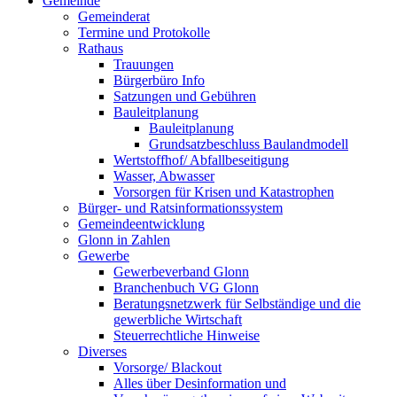
Gemeinde
Gemeinderat
Termine und Protokolle
Rathaus
Trauungen
Bürgerbüro Info
Satzungen und Gebühren
Bauleitplanung
Bauleitplanung
Grundsatzbeschluss Baulandmodell
Wertstoffhof/ Abfallbeseitigung
Wasser, Abwasser
Vorsorgen für Krisen und Katastrophen
Bürger- und Ratsinformationssystem
Gemeindeentwicklung
Glonn in Zahlen
Gewerbe
Gewerbeverband Glonn
Branchenbuch VG Glonn
Beratungsnetzwerk für Selbständige und die
gewerbliche Wirtschaft
Steuerrechtliche Hinweise
Diverses
Vorsorge/ Blackout
Alles über Desinformation und