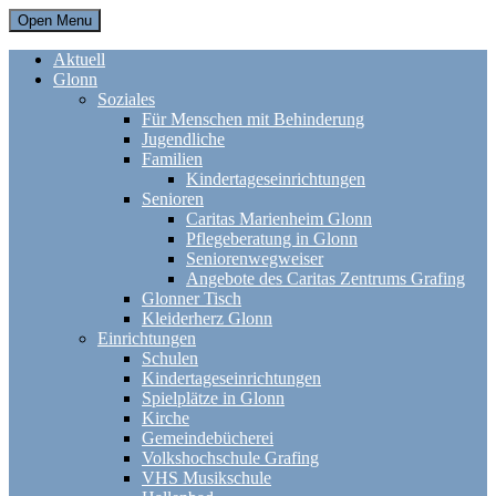
Open Menu
Aktuell
Glonn
Soziales
Für Menschen mit Behinderung
Jugendliche
Familien
Kindertageseinrichtungen
Senioren
Caritas Marienheim Glonn
Pflegeberatung in Glonn
Seniorenwegweiser
Angebote des Caritas Zentrums Grafing
Glonner Tisch
Kleiderherz Glonn
Einrichtungen
Schulen
Kindertageseinrichtungen
Spielplätze in Glonn
Kirche
Gemeindebücherei
Volkshochschule Grafing
VHS Musikschule