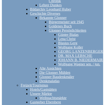
Chronik
Lehrer Dunkes
Bildarchiv Leonhard Huber
Geschichte Diverses
Bekannte Glonner
Bürgermeister seit 1945
Goldenes Buch
Glonner Persönlichkeiten
Günter Bialas
Lena Christ
Blasius Gerg
Wolfgang Koller
GEORG LANZENBERGER
DR. MAX LEBSCHE
JOHANN B. NIEDERMAIR
Wolfgang Wagner sen. / jun.
Alte Ansichten
Die Glonner Mühlen
Glonner Baudenkmäler
Denkmalatlas
Freizeit/Tourismus
Hotels/Gaststätten
Unsere Märkte
Weihnachtsmärkte
Gastgeber Ebersberg