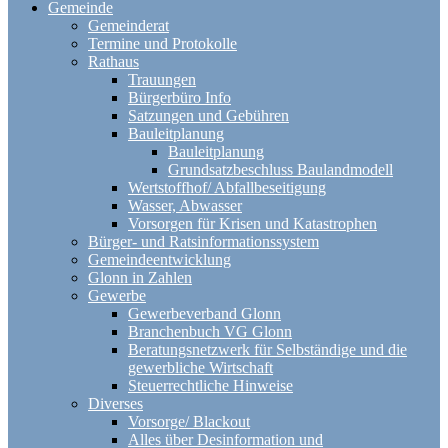
Gemeinde
Gemeinderat
Termine und Protokolle
Rathaus
Trauungen
Bürgerbüro Info
Satzungen und Gebühren
Bauleitplanung
Bauleitplanung
Grundsatzbeschluss Baulandmodell
Wertstoffhof/ Abfallbeseitigung
Wasser, Abwasser
Vorsorgen für Krisen und Katastrophen
Bürger- und Ratsinformationssystem
Gemeindeentwicklung
Glonn in Zahlen
Gewerbe
Gewerbeverband Glonn
Branchenbuch VG Glonn
Beratungsnetzwerk für Selbständige und die
gewerbliche Wirtschaft
Steuerrechtliche Hinweise
Diverses
Vorsorge/ Blackout
Alles über Desinformation und