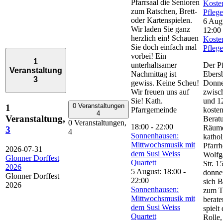
Pfarrsaal die Senioren
Koste
zum Ratschen, Brett-
Pfleg
oder Kartenspielen.
6 Augu
Wir laden Sie ganz
12:00
herzlich ein! Schauen
Koste
Sie doch einfach mal
Pfleg
vorbei! Ein
1
unterhaltsamer
Der Pf
Veranstaltung
Nachmittag ist
Ebersb
3
gewiss. Keine Scheu!
Donne
Wir freuen uns auf
zwisc
Sie! Kath.
und 1
0 Veranstaltungen
1
Pfarrgemeinde
kosten
4
Veranstaltung,
Berat
0 Veranstaltungen,
18:00
-
22:00
Räume
3
4
Sonnenhausen:
kathol
Mittwochsmusik mit
Pfarrh
2026-07-31
dem Susi Weiss
Wolfg
Glonner Dorffest
Quartett
Str. 1
2026
5 August: 18:00
-
donne
Glonner Dorffest
22:00
sich B
2026
Sonnenhausen:
zum T
Mittwochsmusik mit
berate
dem Susi Weiss
spielt
Quartett
Rolle,