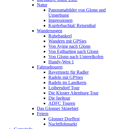
Natur
Panoramabilder von Glonn und
Umgebung
Impressionen
Kupferbachtal/ Reisenthal
Wanderungen
Ruhebankerl
Wandern mit GPSies
Von Aying nach Glonn
Von Eglharting nach Glonn
Von Glonn nach Unterelkofen
Handy-Weg 1
Fahrradtouren
Bayernnetz für Radler
Radeln mit GPSies
Radeln im Landkreis
Loibersdorf Tour
Die Kloster Altenburg Tour
Die Igeltour
ADFC Touren
Das Glonner Skigebiet
Feiern
Glonner Dorffest
Nachtflohmarkt