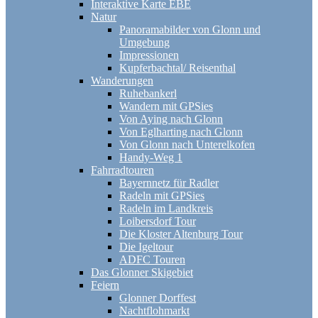
Interaktive Karte EBE
Natur
Panoramabilder von Glonn und
Umgebung
Impressionen
Kupferbachtal/ Reisenthal
Wanderungen
Ruhebankerl
Wandern mit GPSies
Von Aying nach Glonn
Von Eglharting nach Glonn
Von Glonn nach Unterelkofen
Handy-Weg 1
Fahrradtouren
Bayernnetz für Radler
Radeln mit GPSies
Radeln im Landkreis
Loibersdorf Tour
Die Kloster Altenburg Tour
Die Igeltour
ADFC Touren
Das Glonner Skigebiet
Feiern
Glonner Dorffest
Nachtflohmarkt