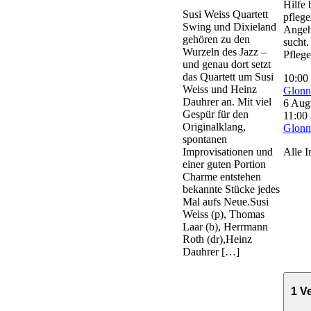
Hilfe 
Susi Weiss Quartett
pfleg
Swing und Dixieland
Angeh
gehören zu den
sucht.
Wurzeln des Jazz –
Pfleg
und genau dort setzt
das Quartett um Susi
10:00
Weiss und Heinz
Glonn
Dauhrer an. Mit viel
6 Aug
Gespür für den
11:00
Originalklang,
Glonn
spontanen
Improvisationen und
Alle I
einer guten Portion
Charme entstehen
bekannte Stücke jedes
Mal aufs Neue.Susi
Weiss (p), Thomas
Laar (b), Herrmann
Roth (dr),Heinz
Dauhrer […]
1 V