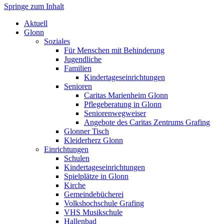
Springe zum Inhalt
Markt Glonn
Aktuell
Glonn
Soziales
Für Menschen mit Behinderung
Jugendliche
Familien
Kindertageseinrichtungen
Senioren
Caritas Marienheim Glonn
Pflegeberatung in Glonn
Seniorenwegweiser
Angebote des Caritas Zentrums Grafing
Glonner Tisch
Kleiderherz Glonn
Einrichtungen
Schulen
Kindertageseinrichtungen
Spielplätze in Glonn
Kirche
Gemeindebücherei
Volkshochschule Grafing
VHS Musikschule
Hallenbad