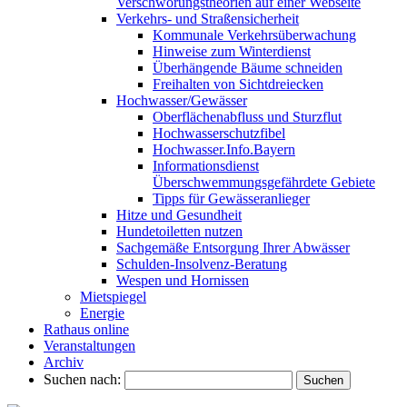
Verschwörungstheorien auf einer Webseite
Verkehrs- und Straßensicherheit
Kommunale Verkehrsüberwachung
Hinweise zum Winterdienst
Überhängende Bäume schneiden
Freihalten von Sichtdreiecken
Hochwasser/Gewässer
Oberflächenabfluss und Sturzflut
Hochwasserschutzfibel
Hochwasser.Info.Bayern
Informationsdienst
Überschwemmungsgefährdete Gebiete
Tipps für Gewässeranlieger
Hitze und Gesundheit
Hundetoiletten nutzen
Sachgemäße Entsorgung Ihrer Abwässer
Schulden-Insolvenz-Beratung
Wespen und Hornissen
Mietspiegel
Energie
Rathaus online
Veranstaltungen
Archiv
Suchen nach: