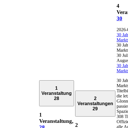
4
Vera
30
2026-
30 Ja
Markt
30 Ja
Markt
30 Jul
Augus
30 Ja
Markt
30 Ja
Markt
1
Titelb
Veranstaltung
die le
28
2
Glonn
Veranstaltungen
passie
29
Spazi
1
308 Ti
Veranstaltung,
Offizie
2
alle A
28