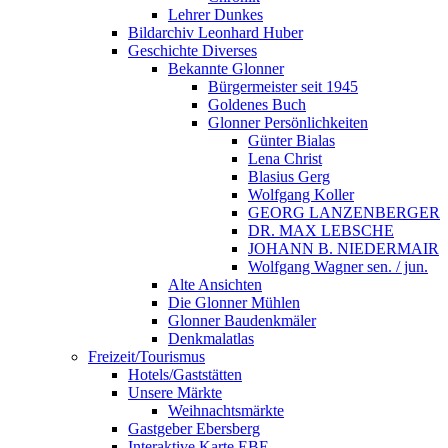
Lehrer Dunkes
Bildarchiv Leonhard Huber
Geschichte Diverses
Bekannte Glonner
Bürgermeister seit 1945
Goldenes Buch
Glonner Persönlichkeiten
Günter Bialas
Lena Christ
Blasius Gerg
Wolfgang Koller
GEORG LANZENBERGER
DR. MAX LEBSCHE
JOHANN B. NIEDERMAIR
Wolfgang Wagner sen. / jun.
Alte Ansichten
Die Glonner Mühlen
Glonner Baudenkmäler
Denkmalatlas
Freizeit/Tourismus
Hotels/Gaststätten
Unsere Märkte
Weihnachtsmärkte
Gastgeber Ebersberg
Interaktive Karte EBE