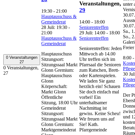
Veranstaltungen,
unter 
Vernis
29
19:30
-
21:00
30.07
Hauptausschuss &
Ausste
Gemeinderat
14:00
-
18:00
30.07
28 Juli: 19:30
-
Seniorentreffen
Sa., 1
21:00
29 Juli: 14:00
-
18:00
So., 2
Hauptausschuss &
Seniorentreffen
Galeri
Gemeinderat
Freier 
Seniorentreffen: Jeden
Hauptausschuss
Mittwoch ab 14.00
8:00
0 Veranstaltungen
Sitzungsort:
Uhr treffen sich im
27
Koste
Sitzungssaal Markt
Pfarrsaal die Senioren
0 Veranstaltungen,
Pfleg
Glonn Gremium:
zum Ratschen, Brett-
27
30 Jul
Hauptausschuss
oder Kartenspielen.
Koste
Glonn
Wir laden Sie ganz
Pfleg
Körperschaft:
herzlich ein! Schauen
Markt Glonn
Sie doch einfach mal
Der Pf
Öffentliche
vorbei! Ein
Ebersb
Sitzung, 18:00 Uhr
unterhaltsamer
Donne
Gemeinderat
Nachmittag ist
zwisc
Sitzungsort:
gewiss. Keine Scheu!
und 1
Sitzungssaal Markt
Wir freuen uns auf
kosten
Glonn Gremium:
Sie! Kath.
Berat
Marktgemeinderat
Pfarrgemeinde
Räume