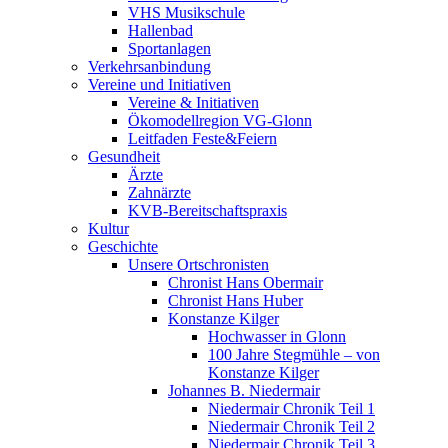
VHS Musikschule
Hallenbad
Sportanlagen
Verkehrsanbindung
Vereine und Initiativen
Vereine & Initiativen
Ökomodellregion VG-Glonn
Leitfaden Feste&Feiern
Gesundheit
Ärzte
Zahnärzte
KVB-Bereitschaftspraxis
Kultur
Geschichte
Unsere Ortschronisten
Chronist Hans Obermair
Chronist Hans Huber
Konstanze Kilger
Hochwasser in Glonn
100 Jahre Stegmühle – von
Konstanze Kilger
Johannes B. Niedermair
Niedermair Chronik Teil 1
Niedermair Chronik Teil 2
Niedermair Chronik Teil 3