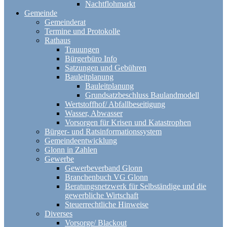
Nachtflohmarkt
Gemeinde
Gemeinderat
Termine und Protokolle
Rathaus
Trauungen
Bürgerbüro Info
Satzungen und Gebühren
Bauleitplanung
Bauleitplanung
Grundsatzbeschluss Baulandmodell
Wertstoffhof/ Abfallbeseitigung
Wasser, Abwasser
Vorsorgen für Krisen und Katastrophen
Bürger- und Ratsinformationssystem
Gemeindeentwicklung
Glonn in Zahlen
Gewerbe
Gewerbeverband Glonn
Branchenbuch VG Glonn
Beratungsnetzwerk für Selbständige und die
gewerbliche Wirtschaft
Steuerrechtliche Hinweise
Diverses
Vorsorge/ Blackout