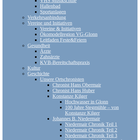
VHS Musikschule
Hallenbad
Sportanlagen
Verkehrsanbindung
Vereine und Initiativen
Vereine & Initiativen
Ökomodellregion VG-Glonn
Leitfaden Feste&Feiern
Gesundheit
Ärzte
Zahnärzte
KVB-Bereitschaftspraxis
Kultur
Geschichte
Unsere Ortschronisten
Chronist Hans Obermair
Chronist Hans Huber
Konstanze Kilger
Hochwasser in Glonn
100 Jahre Stegmühle – von
Konstanze Kilger
Johannes B. Niedermair
Niedermair Chronik Teil 1
Niedermair Chronik Teil 2
Niedermair Chronik Teil 3