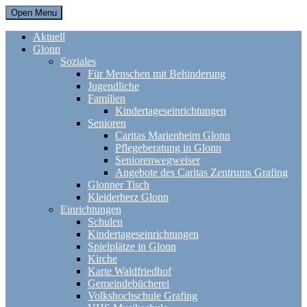
Open Menu
Aktuell
Glonn
Soziales
Für Menschen mit Behinderung
Jugendliche
Familien
Kindertageseinrichtungen
Senioren
Caritas Marienheim Glonn
Pflegeberatung in Glonn
Seniorenwegweiser
Angebote des Caritas Zentrums Grafing
Glonner Tisch
Kleiderherz Glonn
Einrichtungen
Schulen
Kindertageseinrichtungen
Spielplätze in Glonn
Kirche
Karte Waldfriedhof
Gemeindebücherei
Volkshochschule Grafing