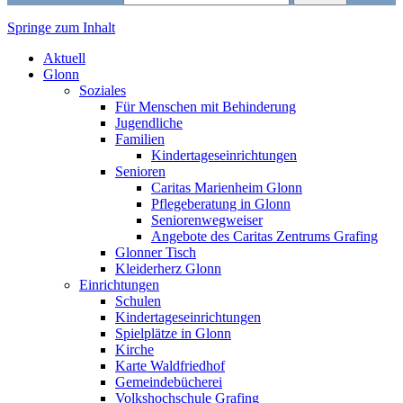
Springe zum Inhalt
Markt Glonn
Aktuell
Glonn
Soziales
Für Menschen mit Behinderung
Jugendliche
Familien
Kindertageseinrichtungen
Senioren
Caritas Marienheim Glonn
Pflegeberatung in Glonn
Seniorenwegweiser
Angebote des Caritas Zentrums Grafing
Glonner Tisch
Kleiderherz Glonn
Einrichtungen
Schulen
Kindertageseinrichtungen
Spielplätze in Glonn
Kirche
Karte Waldfriedhof
Gemeindebücherei
Volkshochschule Grafing