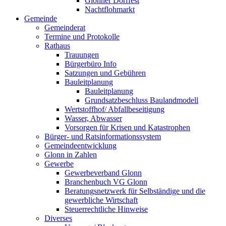
Glonner Dorffest
Nachtflohmarkt
Gemeinde
Gemeinderat
Termine und Protokolle
Rathaus
Trauungen
Bürgerbüro Info
Satzungen und Gebühren
Bauleitplanung
Bauleitplanung
Grundsatzbeschluss Baulandmodell
Wertstoffhof/ Abfallbeseitigung
Wasser, Abwasser
Vorsorgen für Krisen und Katastrophen
Bürger- und Ratsinformationssystem
Gemeindeentwicklung
Glonn in Zahlen
Gewerbe
Gewerbeverband Glonn
Branchenbuch VG Glonn
Beratungsnetzwerk für Selbständige und die
gewerbliche Wirtschaft
Steuerrechtliche Hinweise
Diverses