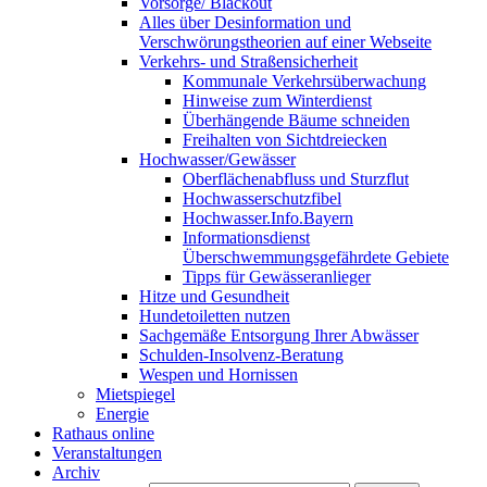
Vorsorge/ Blackout
Alles über Desinformation und
Verschwörungstheorien auf einer Webseite
Verkehrs- und Straßensicherheit
Kommunale Verkehrsüberwachung
Hinweise zum Winterdienst
Überhängende Bäume schneiden
Freihalten von Sichtdreiecken
Hochwasser/Gewässer
Oberflächenabfluss und Sturzflut
Hochwasserschutzfibel
Hochwasser.Info.Bayern
Informationsdienst
Überschwemmungsgefährdete Gebiete
Tipps für Gewässeranlieger
Hitze und Gesundheit
Hundetoiletten nutzen
Sachgemäße Entsorgung Ihrer Abwässer
Schulden-Insolvenz-Beratung
Wespen und Hornissen
Mietspiegel
Energie
Rathaus online
Veranstaltungen
Archiv