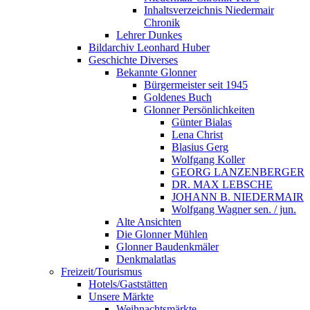
Inhaltsverzeichnis Niedermair
Chronik
Lehrer Dunkes
Bildarchiv Leonhard Huber
Geschichte Diverses
Bekannte Glonner
Bürgermeister seit 1945
Goldenes Buch
Glonner Persönlichkeiten
Günter Bialas
Lena Christ
Blasius Gerg
Wolfgang Koller
GEORG LANZENBERGER
DR. MAX LEBSCHE
JOHANN B. NIEDERMAIR
Wolfgang Wagner sen. / jun.
Alte Ansichten
Die Glonner Mühlen
Glonner Baudenkmäler
Denkmalatlas
Freizeit/Tourismus
Hotels/Gaststätten
Unsere Märkte
Weihnachtsmärkte