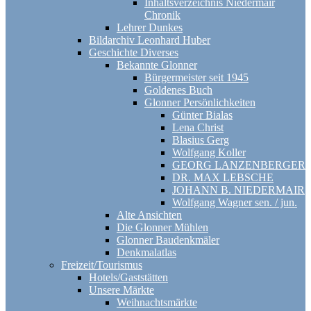
Inhaltsverzeichnis Niedermair
Chronik
Lehrer Dunkes
Bildarchiv Leonhard Huber
Geschichte Diverses
Bekannte Glonner
Bürgermeister seit 1945
Goldenes Buch
Glonner Persönlichkeiten
Günter Bialas
Lena Christ
Blasius Gerg
Wolfgang Koller
GEORG LANZENBERGER
DR. MAX LEBSCHE
JOHANN B. NIEDERMAIR
Wolfgang Wagner sen. / jun.
Alte Ansichten
Die Glonner Mühlen
Glonner Baudenkmäler
Denkmalatlas
Freizeit/Tourismus
Hotels/Gaststätten
Unsere Märkte
Weihnachtsmärkte