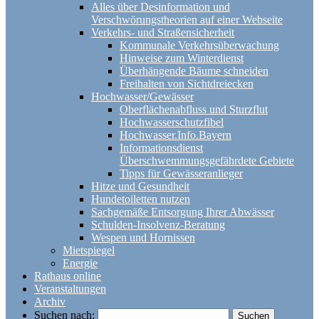
Alles über Desinformation und
Verschwörungstheorien auf einer Webseite
Verkehrs- und Straßensicherheit
Kommunale Verkehrsüberwachung
Hinweise zum Winterdienst
Überhängende Bäume schneiden
Freihalten von Sichtdreiecken
Hochwasser/Gewässer
Oberflächenabfluss und Sturzflut
Hochwasserschutzfibel
Hochwasser.Info.Bayern
Informationsdienst
Überschwemmungsgefährdete Gebiete
Tipps für Gewässeranlieger
Hitze und Gesundheit
Hundetoiletten nutzen
Sachgemäße Entsorgung Ihrer Abwässer
Schulden-Insolvenz-Beratung
Wespen und Hornissen
Mietspiegel
Energie
Rathaus online
Veranstaltungen
Archiv
Suchen nach: