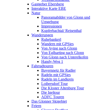
Gastgeber Ebersberg
Interaktive Karte EBE
Natur
Panoramabilder von Glonn und
Umgebung
Impressionen
Kupferbachtal/ Reisenthal
Wanderungen
Ruhebankerl
Wandern mit GPSies
Von Aying nach Glonn
Von Eglharting nach Glonn
Von Glonn nach Unterelkofen
Handy-Weg 1
Fahrradtouren
Bayernnetz für Radler
Radeln mit GPSies
Radeln im Landkreis
Loibersdorf Tour
Die Kloster Altenburg Tour
Die Igeltour
ADFC Touren
Das Glonner Skigebiet
Feiern