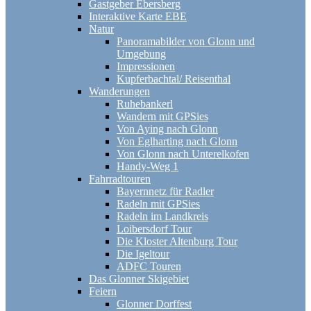
Gastgeber Ebersberg
Interaktive Karte EBE
Natur
Panoramabilder von Glonn und
Umgebung
Impressionen
Kupferbachtal/ Reisenthal
Wanderungen
Ruhebankerl
Wandern mit GPSies
Von Aying nach Glonn
Von Eglharting nach Glonn
Von Glonn nach Unterelkofen
Handy-Weg 1
Fahrradtouren
Bayernnetz für Radler
Radeln mit GPSies
Radeln im Landkreis
Loibersdorf Tour
Die Kloster Altenburg Tour
Die Igeltour
ADFC Touren
Das Glonner Skigebiet
Feiern
Glonner Dorffest