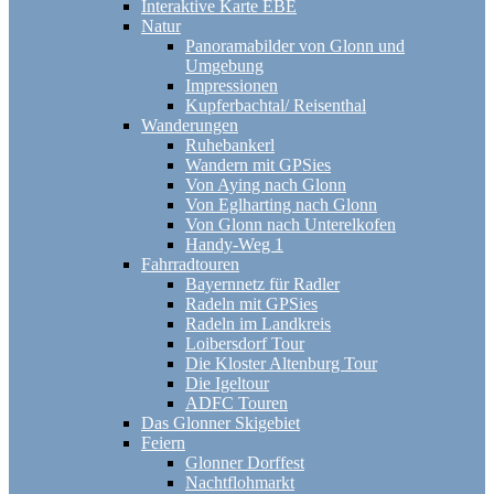
Interaktive Karte EBE
Natur
Panoramabilder von Glonn und
Umgebung
Impressionen
Kupferbachtal/ Reisenthal
Wanderungen
Ruhebankerl
Wandern mit GPSies
Von Aying nach Glonn
Von Eglharting nach Glonn
Von Glonn nach Unterelkofen
Handy-Weg 1
Fahrradtouren
Bayernnetz für Radler
Radeln mit GPSies
Radeln im Landkreis
Loibersdorf Tour
Die Kloster Altenburg Tour
Die Igeltour
ADFC Touren
Das Glonner Skigebiet
Feiern
Glonner Dorffest
Nachtflohmarkt