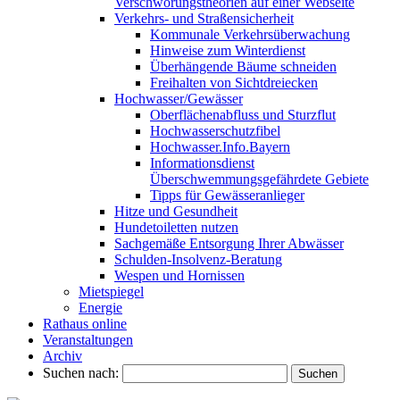
Verschwörungstheorien auf einer Webseite
Verkehrs- und Straßensicherheit
Kommunale Verkehrsüberwachung
Hinweise zum Winterdienst
Überhängende Bäume schneiden
Freihalten von Sichtdreiecken
Hochwasser/Gewässer
Oberflächenabfluss und Sturzflut
Hochwasserschutzfibel
Hochwasser.Info.Bayern
Informationsdienst
Überschwemmungsgefährdete Gebiete
Tipps für Gewässeranlieger
Hitze und Gesundheit
Hundetoiletten nutzen
Sachgemäße Entsorgung Ihrer Abwässer
Schulden-Insolvenz-Beratung
Wespen und Hornissen
Mietspiegel
Energie
Rathaus online
Veranstaltungen
Archiv
Suchen nach: