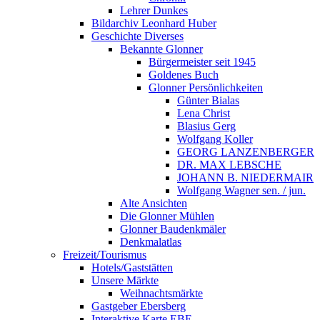
Lehrer Dunkes
Bildarchiv Leonhard Huber
Geschichte Diverses
Bekannte Glonner
Bürgermeister seit 1945
Goldenes Buch
Glonner Persönlichkeiten
Günter Bialas
Lena Christ
Blasius Gerg
Wolfgang Koller
GEORG LANZENBERGER
DR. MAX LEBSCHE
JOHANN B. NIEDERMAIR
Wolfgang Wagner sen. / jun.
Alte Ansichten
Die Glonner Mühlen
Glonner Baudenkmäler
Denkmalatlas
Freizeit/Tourismus
Hotels/Gaststätten
Unsere Märkte
Weihnachtsmärkte
Gastgeber Ebersberg
Interaktive Karte EBE