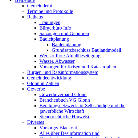
Gemeinde
Gemeinderat
Termine und Protokolle
Rathaus
Trauungen
Bürgerbüro Info
Satzungen und Gebühren
Bauleitplanung
Bauleitplanung
Grundsatzbeschluss Baulandmodell
Wertstoffhof/ Abfallbeseitigung
Wasser, Abwasser
Vorsorgen für Krisen und Katastrophen
Bürger- und Ratsinformationssystem
Gemeindeentwicklung
Glonn in Zahlen
Gewerbe
Gewerbeverband Glonn
Branchenbuch VG Glonn
Beratungsnetzwerk für Selbständige und die
gewerbliche Wirtschaft
Steuerrechtliche Hinweise
Diverses
Vorsorge/ Blackout
Alles über Desinformation und