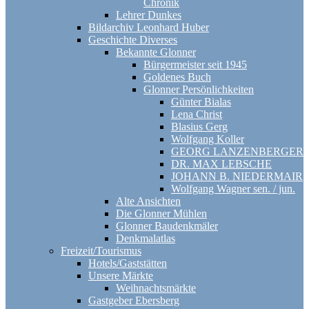
Chronik
Lehrer Dunkes
Bildarchiv Leonhard Huber
Geschichte Diverses
Bekannte Glonner
Bürgermeister seit 1945
Goldenes Buch
Glonner Persönlichkeiten
Günter Bialas
Lena Christ
Blasius Gerg
Wolfgang Koller
GEORG LANZENBERGER
DR. MAX LEBSCHE
JOHANN B. NIEDERMAIR
Wolfgang Wagner sen. / jun.
Alte Ansichten
Die Glonner Mühlen
Glonner Baudenkmäler
Denkmalatlas
Freizeit/Tourismus
Hotels/Gaststätten
Unsere Märkte
Weihnachtsmärkte
Gastgeber Ebersberg