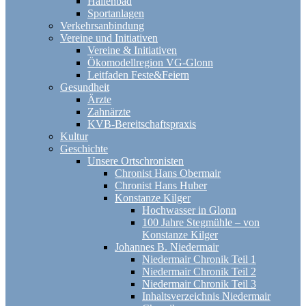
Hallenbad
Sportanlagen
Verkehrsanbindung
Vereine und Initiativen
Vereine & Initiativen
Ökomodellregion VG-Glonn
Leitfaden Feste&Feiern
Gesundheit
Ärzte
Zahnärzte
KVB-Bereitschaftspraxis
Kultur
Geschichte
Unsere Ortschronisten
Chronist Hans Obermair
Chronist Hans Huber
Konstanze Kilger
Hochwasser in Glonn
100 Jahre Stegmühle – von
Konstanze Kilger
Johannes B. Niedermair
Niedermair Chronik Teil 1
Niedermair Chronik Teil 2
Niedermair Chronik Teil 3
Inhaltsverzeichnis Niedermair