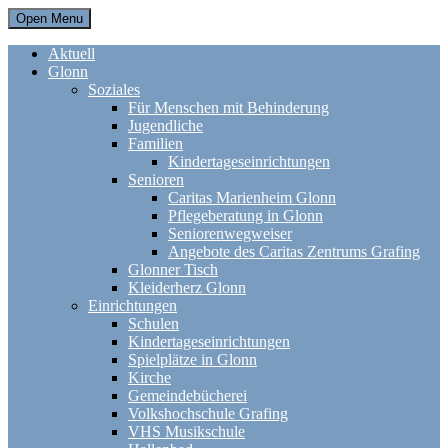
Open Menu
Aktuell
Glonn
Soziales
Für Menschen mit Behinderung
Jugendliche
Familien
Kindertageseinrichtungen
Senioren
Caritas Marienheim Glonn
Pflegeberatung in Glonn
Seniorenwegweiser
Angebote des Caritas Zentrums Grafing
Glonner Tisch
Kleiderherz Glonn
Einrichtungen
Schulen
Kindertageseinrichtungen
Spielplätze in Glonn
Kirche
Gemeindebücherei
Volkshochschule Grafing
VHS Musikschule