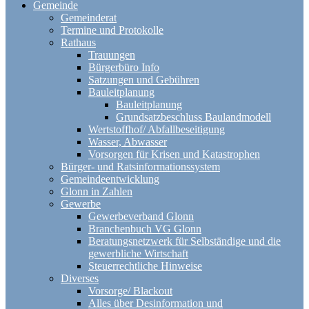
Gemeinde
Gemeinderat
Termine und Protokolle
Rathaus
Trauungen
Bürgerbüro Info
Satzungen und Gebühren
Bauleitplanung
Bauleitplanung
Grundsatzbeschluss Baulandmodell
Wertstoffhof/ Abfallbeseitigung
Wasser, Abwasser
Vorsorgen für Krisen und Katastrophen
Bürger- und Ratsinformationssystem
Gemeindeentwicklung
Glonn in Zahlen
Gewerbe
Gewerbeverband Glonn
Branchenbuch VG Glonn
Beratungsnetzwerk für Selbständige und die
gewerbliche Wirtschaft
Steuerrechtliche Hinweise
Diverses
Vorsorge/ Blackout
Alles über Desinformation und