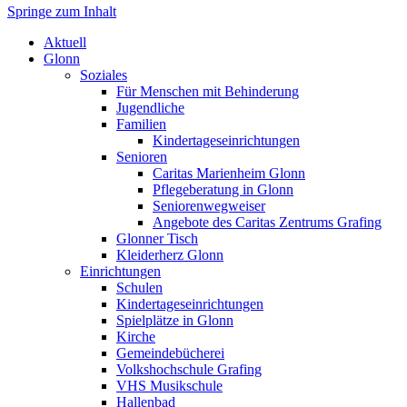
Springe zum Inhalt
Markt Glonn
Aktuell
Glonn
Soziales
Für Menschen mit Behinderung
Jugendliche
Familien
Kindertageseinrichtungen
Senioren
Caritas Marienheim Glonn
Pflegeberatung in Glonn
Seniorenwegweiser
Angebote des Caritas Zentrums Grafing
Glonner Tisch
Kleiderherz Glonn
Einrichtungen
Schulen
Kindertageseinrichtungen
Spielplätze in Glonn
Kirche
Gemeindebücherei
Volkshochschule Grafing
VHS Musikschule
Hallenbad