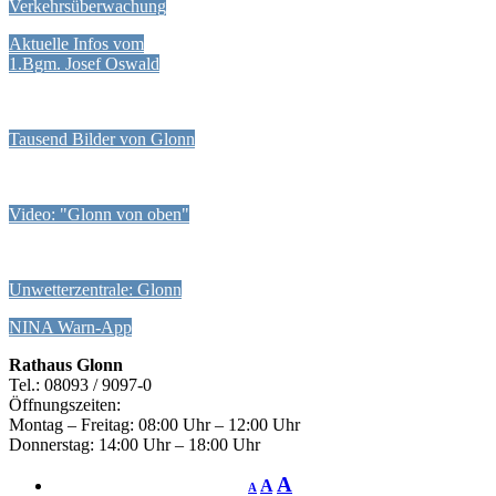
Verkehrsüberwachung
Aktuelle Infos vom
1.Bgm. Josef Oswald
Tausend Bilder von Glonn
Video: "Glonn von oben"
Unwetterzentrale: Glonn
NINA Warn-App
Rathaus Glonn
Tel.: 08093 / 9097-0
Öffnungszeiten:
Montag – Freitag: 08:00 Uhr – 12:00 Uhr
Donnerstag: 14:00 Uhr – 18:00 Uhr
A
A
A