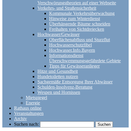
Verschwörungstheorien auf einer Webseite
Verkehrs- und Straßensicherheit
Kommunale Verkehrsüberwachung
Hinweise zum Winterdienst
Überhängende Bäume schneiden
Freihalten von Sichtdreiecken
Hochwasser/Gewässer
Oberflächenabfluss und Sturzflut
Hochwasserschutzfibel
Hochwasser.Info.Bayern
Informationsdienst
Überschwemmungsgefährdete Gebiete
Tipps für Gewässeranlieger
Hitze und Gesundheit
Hundetoiletten nutzen
Sachgemäße Entsorgung Ihrer Abwässer
Schulden-Insolvenz-Beratung
Wespen und Hornissen
Mietspiegel
Energie
Rathaus online
Veranstaltungen
Archiv
Suchen nach: