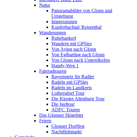
Natur
Panoramabilder von Glonn und
Umgebung
Impressionen
Kupferbachtal/ Reisenthal
Wanderungen
Ruhebankerl
Wandern mit GPSies
Von Aying nach Glonn
Von Eglharting nach Glonn
Von Glonn nach Unterelkofen
Handy-Weg 1
Fahrradtouren
Bayernnetz für Radler
Radeln mit GPSies
Radeln im Landkreis
Loibersdorf Tour
Die Kloster Altenburg Tour
Die Igeltour
ADFC Touren
Das Glonner Skigebiet
Feiern
Glonner Dorffest
Nachtflohmarkt