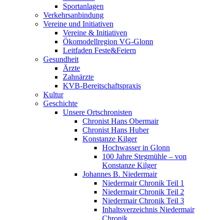
Sportanlagen
Verkehrsanbindung
Vereine und Initiativen
Vereine & Initiativen
Ökomodellregion VG-Glonn
Leitfaden Feste&Feiern
Gesundheit
Ärzte
Zahnärzte
KVB-Bereitschaftspraxis
Kultur
Geschichte
Unsere Ortschronisten
Chronist Hans Obermair
Chronist Hans Huber
Konstanze Kilger
Hochwasser in Glonn
100 Jahre Stegmühle – von
Konstanze Kilger
Johannes B. Niedermair
Niedermair Chronik Teil 1
Niedermair Chronik Teil 2
Niedermair Chronik Teil 3
Inhaltsverzeichnis Niedermair
Chronik