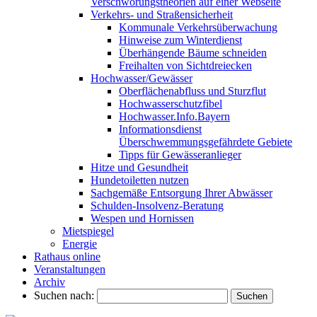
Verschwörungstheorien auf einer Webseite
Verkehrs- und Straßensicherheit
Kommunale Verkehrsüberwachung
Hinweise zum Winterdienst
Überhängende Bäume schneiden
Freihalten von Sichtdreiecken
Hochwasser/Gewässer
Oberflächenabfluss und Sturzflut
Hochwasserschutzfibel
Hochwasser.Info.Bayern
Informationsdienst
Überschwemmungsgefährdete Gebiete
Tipps für Gewässeranlieger
Hitze und Gesundheit
Hundetoiletten nutzen
Sachgemäße Entsorgung Ihrer Abwässer
Schulden-Insolvenz-Beratung
Wespen und Hornissen
Mietspiegel
Energie
Rathaus online
Veranstaltungen
Archiv
Suchen nach: