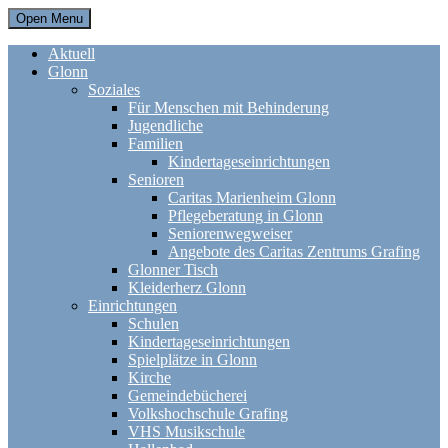
Open Menu
Aktuell
Glonn
Soziales
Für Menschen mit Behinderung
Jugendliche
Familien
Kindertageseinrichtungen
Senioren
Caritas Marienheim Glonn
Pflegeberatung in Glonn
Seniorenwegweiser
Angebote des Caritas Zentrums Grafing
Glonner Tisch
Kleiderherz Glonn
Einrichtungen
Schulen
Kindertageseinrichtungen
Spielplätze in Glonn
Kirche
Gemeindebücherei
Volkshochschule Grafing
VHS Musikschule