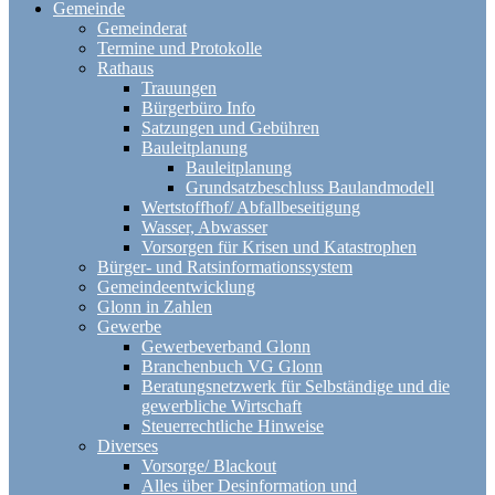
Gemeinde
Gemeinderat
Termine und Protokolle
Rathaus
Trauungen
Bürgerbüro Info
Satzungen und Gebühren
Bauleitplanung
Bauleitplanung
Grundsatzbeschluss Baulandmodell
Wertstoffhof/ Abfallbeseitigung
Wasser, Abwasser
Vorsorgen für Krisen und Katastrophen
Bürger- und Ratsinformationssystem
Gemeindeentwicklung
Glonn in Zahlen
Gewerbe
Gewerbeverband Glonn
Branchenbuch VG Glonn
Beratungsnetzwerk für Selbständige und die
gewerbliche Wirtschaft
Steuerrechtliche Hinweise
Diverses
Vorsorge/ Blackout
Alles über Desinformation und