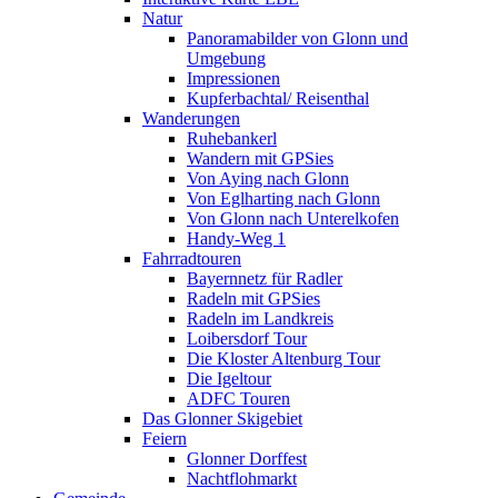
Natur
Panoramabilder von Glonn und
Umgebung
Impressionen
Kupferbachtal/ Reisenthal
Wanderungen
Ruhebankerl
Wandern mit GPSies
Von Aying nach Glonn
Von Eglharting nach Glonn
Von Glonn nach Unterelkofen
Handy-Weg 1
Fahrradtouren
Bayernnetz für Radler
Radeln mit GPSies
Radeln im Landkreis
Loibersdorf Tour
Die Kloster Altenburg Tour
Die Igeltour
ADFC Touren
Das Glonner Skigebiet
Feiern
Glonner Dorffest
Nachtflohmarkt