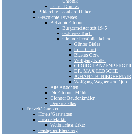
Chronik
Lehrer Dunkes
Bildarchiv Leonhard Huber
Geschichte Diverses
Bekannte Glonner
Bürgermeister seit 1945
Goldenes Buch
Glonner Persönlichkeiten
Günter Bialas
Lena Christ
Blasius Gerg
Wolfgang Koller
GEORG LANZENBERGER
DR. MAX LEBSCHE
JOHANN B. NIEDERMAIR
Wolfgang Wagner sen. / jun.
Alte Ansichten
Die Glonner Mühlen
Glonner Baudenkmäler
Denkmalatlas
Freizeit/Tourismus
Hotels/Gaststätten
Unsere Märkte
Weihnachtsmärkte
Gastgeber Ebersberg