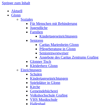
Springe zum Inhalt
Markt Glonn
Aktuell
Glonn
Soziales
Für Menschen mit Behinderung
Jugendliche
Familien
Kindertageseinrichtungen
Senioren
Caritas Marienheim Glonn
Pflegeberatung in Glonn
Seniorenwegweiser
Angebote des Caritas Zentrums Grafing
Glonner Tisch
Kleiderherz Glonn
Einrichtungen
Schulen
Kindertageseinrichtungen
Spielplätze in Glonn
Kirche
Gemeindebücherei
Volkshochschule Grafing
VHS Musikschule
Hallenbad