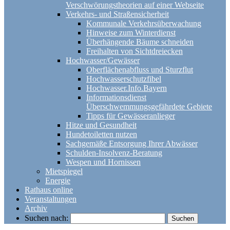
Verschwörungstheorien auf einer Webseite
Verkehrs- und Straßensicherheit
Kommunale Verkehrsüberwachung
Hinweise zum Winterdienst
Überhängende Bäume schneiden
Freihalten von Sichtdreiecken
Hochwasser/Gewässer
Oberflächenabfluss und Sturzflut
Hochwasserschutzfibel
Hochwasser.Info.Bayern
Informationsdienst
Überschwemmungsgefährdete Gebiete
Tipps für Gewässeranlieger
Hitze und Gesundheit
Hundetoiletten nutzen
Sachgemäße Entsorgung Ihrer Abwässer
Schulden-Insolvenz-Beratung
Wespen und Hornissen
Mietspiegel
Energie
Rathaus online
Veranstaltungen
Archiv
Suchen nach: