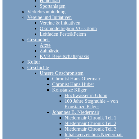
Hallenbad
Sportanlagen
Verkehrsanbindung
Vereine und Initiativen
Vereine & Initiativen
Ökomodellregion VG-Glonn
Leitfaden Feste&Feiern
Gesundheit
Ärzte
Zahnärzte
KVB-Bereitschaftspraxis
Kultur
Geschichte
Unsere Ortschronisten
Chronist Hans Obermair
Chronist Hans Huber
Konstanze Kilger
Hochwasser in Glonn
100 Jahre Stegmühle – von
Konstanze Kilger
Johannes B. Niedermair
Niedermair Chronik Teil 1
Niedermair Chronik Teil 2
Niedermair Chronik Teil 3
Inhaltsverzeichnis Niedermair