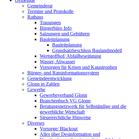
Gemeinde
Gemeinderat
Termine und Protokolle
Rathaus
Trauungen
Bürgerbüro Info
Satzungen und Gebühren
Bauleitplanung
Bauleitplanung
Grundsatzbeschluss Baulandmodell
Wertstoffhof/ Abfallbeseitigung
Wasser, Abwasser
Vorsorgen für Krisen und Katastrophen
Bürger- und Ratsinformationssystem
Gemeindeentwicklung
Glonn in Zahlen
Gewerbe
Gewerbeverband Glonn
Branchenbuch VG Glonn
Beratungsnetzwerk für Selbständige und die
gewerbliche Wirtschaft
Steuerrechtliche Hinweise
Diverses
Vorsorge/ Blackout
Alles über Desinformation und