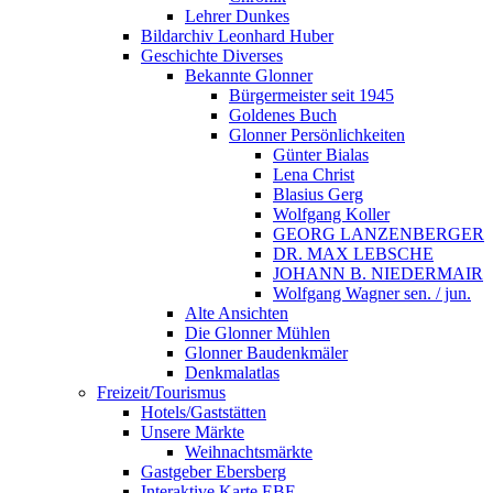
Lehrer Dunkes
Bildarchiv Leonhard Huber
Geschichte Diverses
Bekannte Glonner
Bürgermeister seit 1945
Goldenes Buch
Glonner Persönlichkeiten
Günter Bialas
Lena Christ
Blasius Gerg
Wolfgang Koller
GEORG LANZENBERGER
DR. MAX LEBSCHE
JOHANN B. NIEDERMAIR
Wolfgang Wagner sen. / jun.
Alte Ansichten
Die Glonner Mühlen
Glonner Baudenkmäler
Denkmalatlas
Freizeit/Tourismus
Hotels/Gaststätten
Unsere Märkte
Weihnachtsmärkte
Gastgeber Ebersberg
Interaktive Karte EBE