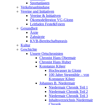
Sportanlagen
Verkehrsanbindung
Vereine und Initiativen
Vereine & Initiativen
Ökomodellregion VG-Glonn
Leitfaden Feste&Feiern
Gesundheit
Ärzte
Zahnärzte
KVB-Bereitschaftspraxis
Kultur
Geschichte
Unsere Ortschronisten
Chronist Hans Obermair
Chronist Hans Huber
Konstanze Kilger
Hochwasser in Glonn
100 Jahre Stegmühle – von
Konstanze Kilger
Johannes B. Niedermair
Niedermair Chronik Teil 1
Niedermair Chronik Teil 2
Niedermair Chronik Teil 3
Inhaltsverzeichnis Niedermair
Chronik