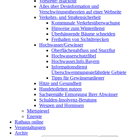
Vorsorge/ Blackout
Alles über Desinformation und
Verschwörungstheorien auf einer Webseite
Verkehrs- und Straßensicherheit
Kommunale Verkehrsüberwachung
Hinweise zum Winterdienst
Überhängende Bäume schneiden
Freihalten von Sichtdreiecken
Hochwasser/Gewässer
Oberflächenabfluss und Sturzflut
Hochwasserschutzfibel
Hochwasser.Info.Bayern
Informationsdienst
Überschwemmungsgefährdete Gebiete
Tipps für Gewässeranlieger
Hitze und Gesundheit
Hundetoiletten nutzen
Sachgemäße Entsorgung Ihrer Abwässer
Schulden-Insolvenz-Beratung
Wespen und Hornissen
Mietspiegel
Energie
Rathaus online
Veranstaltungen
Archiv