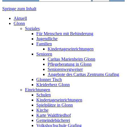
Springe zum Inhalt
Markt Glonn
Aktuell
Glonn
Soziales
Für Menschen mit Behinderung
Jugendliche
Familien
Kindertageseinrichtungen
Senioren
Caritas Marienheim Glonn
Pflegeberatung in Glonn
Seniorenwegweiser
Angebote des Caritas Zentrums Grafing
Glonner Tisch
Kleiderherz Glonn
Einrichtungen
Schulen
Kindertageseinrichtungen
Spielplätze in Glonn
Kirche
Karte Waldfriedhof
Gemeindebücherei
Volkshochschule Grafing