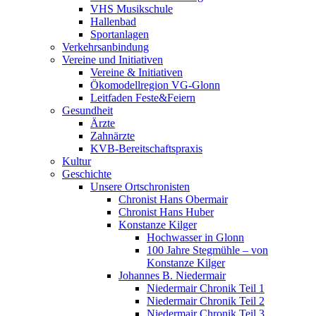
VHS Musikschule
Hallenbad
Sportanlagen
Verkehrsanbindung
Vereine und Initiativen
Vereine & Initiativen
Ökomodellregion VG-Glonn
Leitfaden Feste&Feiern
Gesundheit
Ärzte
Zahnärzte
KVB-Bereitschaftspraxis
Kultur
Geschichte
Unsere Ortschronisten
Chronist Hans Obermair
Chronist Hans Huber
Konstanze Kilger
Hochwasser in Glonn
100 Jahre Stegmühle – von
Konstanze Kilger
Johannes B. Niedermair
Niedermair Chronik Teil 1
Niedermair Chronik Teil 2
Niedermair Chronik Teil 3