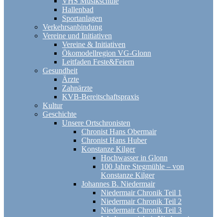
VHS Musikschule
Hallenbad
Sportanlagen
Verkehrsanbindung
Vereine und Initiativen
Vereine & Initiativen
Ökomodellregion VG-Glonn
Leitfaden Feste&Feiern
Gesundheit
Ärzte
Zahnärzte
KVB-Bereitschaftspraxis
Kultur
Geschichte
Unsere Ortschronisten
Chronist Hans Obermair
Chronist Hans Huber
Konstanze Kilger
Hochwasser in Glonn
100 Jahre Stegmühle – von
Konstanze Kilger
Johannes B. Niedermair
Niedermair Chronik Teil 1
Niedermair Chronik Teil 2
Niedermair Chronik Teil 3