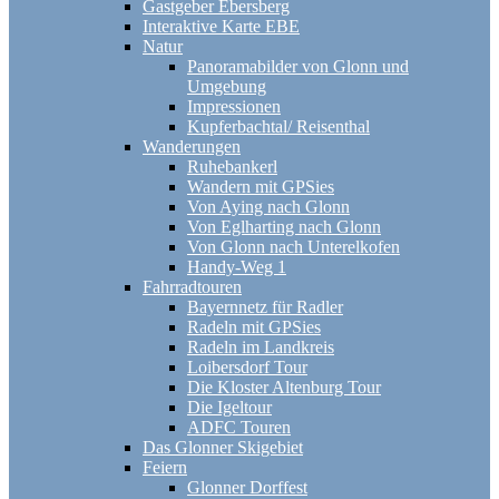
Gastgeber Ebersberg
Interaktive Karte EBE
Natur
Panoramabilder von Glonn und
Umgebung
Impressionen
Kupferbachtal/ Reisenthal
Wanderungen
Ruhebankerl
Wandern mit GPSies
Von Aying nach Glonn
Von Eglharting nach Glonn
Von Glonn nach Unterelkofen
Handy-Weg 1
Fahrradtouren
Bayernnetz für Radler
Radeln mit GPSies
Radeln im Landkreis
Loibersdorf Tour
Die Kloster Altenburg Tour
Die Igeltour
ADFC Touren
Das Glonner Skigebiet
Feiern
Glonner Dorffest