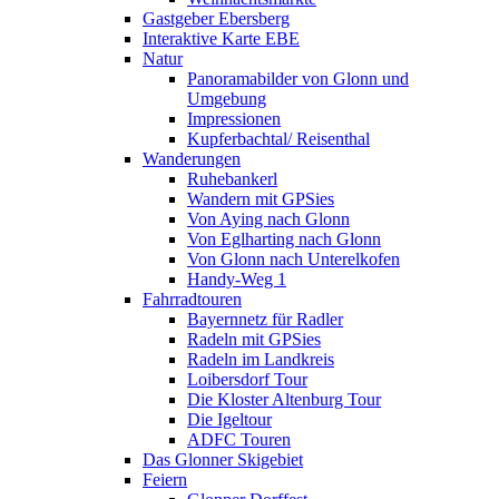
Gastgeber Ebersberg
Interaktive Karte EBE
Natur
Panoramabilder von Glonn und
Umgebung
Impressionen
Kupferbachtal/ Reisenthal
Wanderungen
Ruhebankerl
Wandern mit GPSies
Von Aying nach Glonn
Von Eglharting nach Glonn
Von Glonn nach Unterelkofen
Handy-Weg 1
Fahrradtouren
Bayernnetz für Radler
Radeln mit GPSies
Radeln im Landkreis
Loibersdorf Tour
Die Kloster Altenburg Tour
Die Igeltour
ADFC Touren
Das Glonner Skigebiet
Feiern