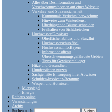
Alles über Desinformation und
Verschwörungstheorien auf einer Webseite
Verkehrs- und Straßensicherheit
Kommunale Verkehrsüberwachung
Hinweise zum Winterdienst
Überhängende Bäume schneiden
Freihalten von Sichtdreiecken
Hochwasser/Gewässer
Oberflächenabfluss und Sturzflut
Hochwasserschutzfibel
Hochwasser.Info.Bayern
Informationsdienst
Überschwemmungsgefährdete Gebiete
Tipps für Gewässeranlieger
Hitze und Gesundheit
Hundetoiletten nutzen
Sachgemäße Entsorgung Ihrer Abwässer
Schulden-Insolvenz-Beratung
Wespen und Hornissen
Mietspiegel
Energie
Rathaus online
Veranstaltungen
Archiv
Suchen nach: