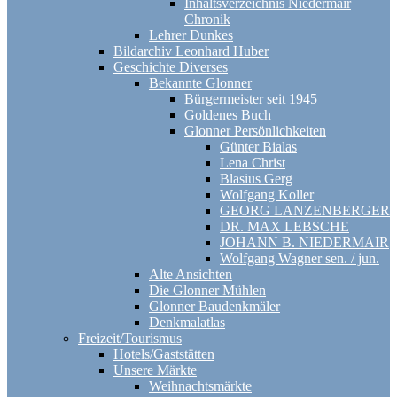
Inhaltsverzeichnis Niedermair
Chronik
Lehrer Dunkes
Bildarchiv Leonhard Huber
Geschichte Diverses
Bekannte Glonner
Bürgermeister seit 1945
Goldenes Buch
Glonner Persönlichkeiten
Günter Bialas
Lena Christ
Blasius Gerg
Wolfgang Koller
GEORG LANZENBERGER
DR. MAX LEBSCHE
JOHANN B. NIEDERMAIR
Wolfgang Wagner sen. / jun.
Alte Ansichten
Die Glonner Mühlen
Glonner Baudenkmäler
Denkmalatlas
Freizeit/Tourismus
Hotels/Gaststätten
Unsere Märkte
Weihnachtsmärkte