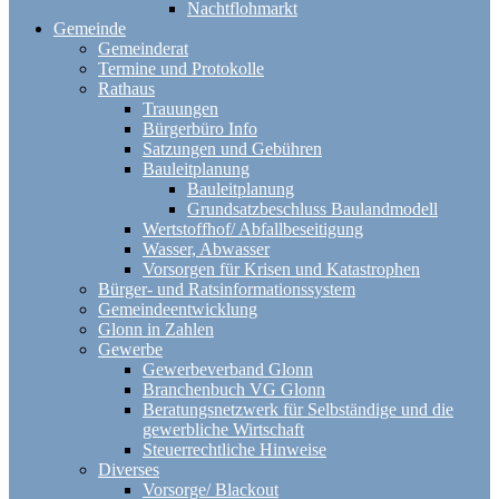
Nachtflohmarkt
Gemeinde
Gemeinderat
Termine und Protokolle
Rathaus
Trauungen
Bürgerbüro Info
Satzungen und Gebühren
Bauleitplanung
Bauleitplanung
Grundsatzbeschluss Baulandmodell
Wertstoffhof/ Abfallbeseitigung
Wasser, Abwasser
Vorsorgen für Krisen und Katastrophen
Bürger- und Ratsinformationssystem
Gemeindeentwicklung
Glonn in Zahlen
Gewerbe
Gewerbeverband Glonn
Branchenbuch VG Glonn
Beratungsnetzwerk für Selbständige und die
gewerbliche Wirtschaft
Steuerrechtliche Hinweise
Diverses
Vorsorge/ Blackout