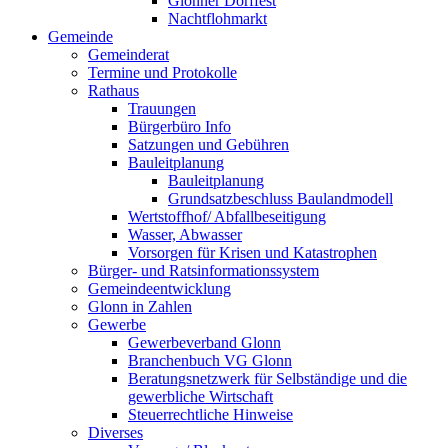
Glonner Dorffest
Nachtflohmarkt
Gemeinde
Gemeinderat
Termine und Protokolle
Rathaus
Trauungen
Bürgerbüro Info
Satzungen und Gebühren
Bauleitplanung
Bauleitplanung
Grundsatzbeschluss Baulandmodell
Wertstoffhof/ Abfallbeseitigung
Wasser, Abwasser
Vorsorgen für Krisen und Katastrophen
Bürger- und Ratsinformationssystem
Gemeindeentwicklung
Glonn in Zahlen
Gewerbe
Gewerbeverband Glonn
Branchenbuch VG Glonn
Beratungsnetzwerk für Selbständige und die
gewerbliche Wirtschaft
Steuerrechtliche Hinweise
Diverses