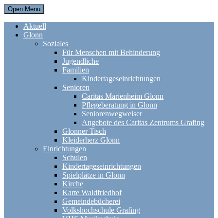
Open Menu
Aktuell
Glonn
Soziales
Für Menschen mit Behinderung
Jugendliche
Familien
Kindertageseinrichtungen
Senioren
Caritas Marienheim Glonn
Pflegeberatung in Glonn
Seniorenwegweiser
Angebote des Caritas Zentrums Grafing
Glonner Tisch
Kleiderherz Glonn
Einrichtungen
Schulen
Kindertageseinrichtungen
Spielplätze in Glonn
Kirche
Karte Waldfriedhof
Gemeindebücherei
Volkshochschule Grafing