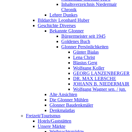
Inhaltsverzeichnis Niedermair
Chronik
Lehrer Dunkes
Bildarchiv Leonhard Huber
Geschichte Diverses
Bekannte Glonner
Bürgermeister seit 1945
Goldenes Buch
Glonner Persönlichkeiten
Günter Bialas
Lena Christ
Blasius Gerg
Wolfgang Koller
GEORG LANZENBERGER
DR. MAX LEBSCHE
JOHANN B. NIEDERMAIR
Wolfgang Wagner sen. / jun.
Alte Ansichten
Die Glonner Mühlen
Glonner Baudenkmäler
Denkmalatlas
Freizeit/Tourismus
Hotels/Gaststätten
Unsere Märkte
Weihnachtsmärkte