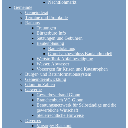
Nachtflohmarkt
Gemeinde
Gemeinderat
Termine und Protokolle
Rathaus
Trauungen
Bürgerbüro Info
Satzungen und Gebühren
Bauleitplanung
Bauleitplanung
Grundsatzbeschluss Baulandmodell
Wertstoffhof/ Abfallbeseitigung
Wasser, Abwasser
Vorsorgen für Krisen und Katastrophen
Bürger- und Ratsinformationssystem
Gemeindeentwicklung
Glonn in Zahlen
Gewerbe
Gewerbeverband Glonn
Branchenbuch VG Glonn
Beratungsnetzwerk für Selbständige und die
gewerbliche Wirtschaft
Steuerrechtliche Hinweise
Diverses
Vorsorge/ Blackout