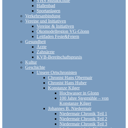
VHS Musikschule
Hallenbad
Sportanlagen
Verkehrsanbindung
Vereine und Initiativen
Vereine & Initiativen
Ökomodellregion VG-Glonn
Leitfaden Feste&Feiern
Gesundheit
Ärzte
Zahnärzte
KVB-Bereitschaftspraxis
Kultur
Geschichte
Unsere Ortschronisten
Chronist Hans Obermair
Chronist Hans Huber
Konstanze Kilger
Hochwasser in Glonn
100 Jahre Stegmühle – von
Konstanze Kilger
Johannes B. Niedermair
Niedermair Chronik Teil 1
Niedermair Chronik Teil 2
Niedermair Chronik Teil 3