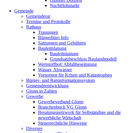
Glonner Dorffest
Nachtflohmarkt
Gemeinde
Gemeinderat
Termine und Protokolle
Rathaus
Trauungen
Bürgerbüro Info
Satzungen und Gebühren
Bauleitplanung
Bauleitplanung
Grundsatzbeschluss Baulandmodell
Wertstoffhof/ Abfallbeseitigung
Wasser, Abwasser
Vorsorgen für Krisen und Katastrophen
Bürger- und Ratsinformationssystem
Gemeindeentwicklung
Glonn in Zahlen
Gewerbe
Gewerbeverband Glonn
Branchenbuch VG Glonn
Beratungsnetzwerk für Selbständige und die
gewerbliche Wirtschaft
Steuerrechtliche Hinweise
Diverses