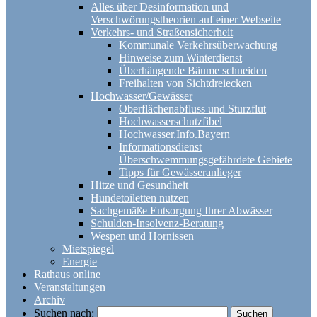
Alles über Desinformation und
Verschwörungstheorien auf einer Webseite
Verkehrs- und Straßensicherheit
Kommunale Verkehrsüberwachung
Hinweise zum Winterdienst
Überhängende Bäume schneiden
Freihalten von Sichtdreiecken
Hochwasser/Gewässer
Oberflächenabfluss und Sturzflut
Hochwasserschutzfibel
Hochwasser.Info.Bayern
Informationsdienst
Überschwemmungsgefährdete Gebiete
Tipps für Gewässeranlieger
Hitze und Gesundheit
Hundetoiletten nutzen
Sachgemäße Entsorgung Ihrer Abwässer
Schulden-Insolvenz-Beratung
Wespen und Hornissen
Mietspiegel
Energie
Rathaus online
Veranstaltungen
Archiv
Suchen nach: