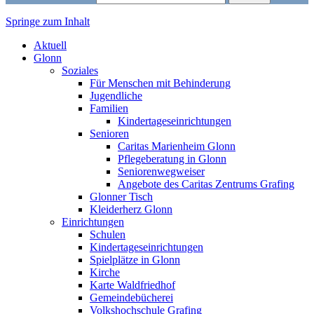
Springe zum Inhalt
Markt Glonn
Aktuell
Glonn
Soziales
Für Menschen mit Behinderung
Jugendliche
Familien
Kindertageseinrichtungen
Senioren
Caritas Marienheim Glonn
Pflegeberatung in Glonn
Seniorenwegweiser
Angebote des Caritas Zentrums Grafing
Glonner Tisch
Kleiderherz Glonn
Einrichtungen
Schulen
Kindertageseinrichtungen
Spielplätze in Glonn
Kirche
Karte Waldfriedhof
Gemeindebücherei
Volkshochschule Grafing