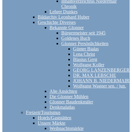
Inhaltsverzeichnis Niedermair
Chronik
Lehrer Dunkes
Bildarchiv Leonhard Huber
Geschichte Diverses
Bekannte Glonner
Bürgermeister seit 1945
Goldenes Buch
Glonner Persönlichkeiten
Günter Bialas
Lena Christ
Blasius Gerg
Wolfgang Koller
GEORG LANZENBERGER
DR. MAX LEBSCHE
JOHANN B. NIEDERMAIR
Wolfgang Wagner sen. / jun.
Alte Ansichten
Die Glonner Mühlen
Glonner Baudenkmäler
Denkmalatlas
Freizeit/Tourismus
Hotels/Gaststätten
Unsere Märkte
Weihnachtsmärkte