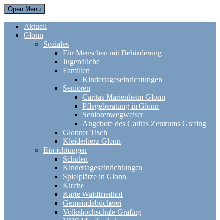
Open Menu
Aktuell
Glonn
Soziales
Für Menschen mit Behinderung
Jugendliche
Familien
Kindertageseinrichtungen
Senioren
Caritas Marienheim Glonn
Pflegeberatung in Glonn
Seniorenwegweiser
Angebote des Caritas Zentrums Grafing
Glonner Tisch
Kleiderherz Glonn
Einrichtungen
Schulen
Kindertageseinrichtungen
Spielplätze in Glonn
Kirche
Karte Waldfriedhof
Gemeindebücherei
Volkshochschule Grafing