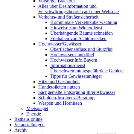
Vorsorge/ Blackout
Alles über Desinformation und
Verschwörungstheorien auf einer Webseite
Verkehrs- und Straßensicherheit
Kommunale Verkehrsüberwachung
Hinweise zum Winterdienst
Überhängende Bäume schneiden
Freihalten von Sichtdreiecken
Hochwasser/Gewässer
Oberflächenabfluss und Sturzflut
Hochwasserschutzfibel
Hochwasser.Info.Bayern
Informationsdienst
Überschwemmungsgefährdete Gebiete
Tipps für Gewässeranlieger
Hitze und Gesundheit
Hundetoiletten nutzen
Sachgemäße Entsorgung Ihrer Abwässer
Schulden-Insolvenz-Beratung
Wespen und Hornissen
Mietspiegel
Energie
Rathaus online
Veranstaltungen
Archiv