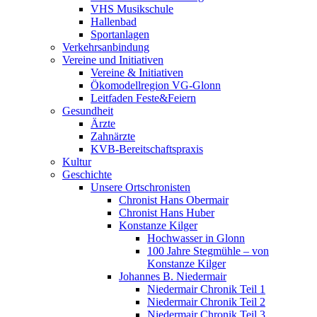
VHS Musikschule
Hallenbad
Sportanlagen
Verkehrsanbindung
Vereine und Initiativen
Vereine & Initiativen
Ökomodellregion VG-Glonn
Leitfaden Feste&Feiern
Gesundheit
Ärzte
Zahnärzte
KVB-Bereitschaftspraxis
Kultur
Geschichte
Unsere Ortschronisten
Chronist Hans Obermair
Chronist Hans Huber
Konstanze Kilger
Hochwasser in Glonn
100 Jahre Stegmühle – von
Konstanze Kilger
Johannes B. Niedermair
Niedermair Chronik Teil 1
Niedermair Chronik Teil 2
Niedermair Chronik Teil 3