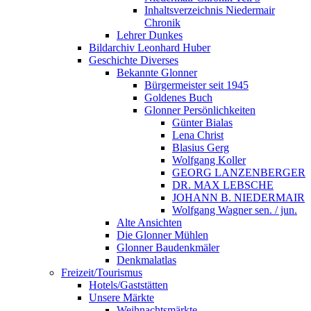
Inhaltsverzeichnis Niedermair
Chronik
Lehrer Dunkes
Bildarchiv Leonhard Huber
Geschichte Diverses
Bekannte Glonner
Bürgermeister seit 1945
Goldenes Buch
Glonner Persönlichkeiten
Günter Bialas
Lena Christ
Blasius Gerg
Wolfgang Koller
GEORG LANZENBERGER
DR. MAX LEBSCHE
JOHANN B. NIEDERMAIR
Wolfgang Wagner sen. / jun.
Alte Ansichten
Die Glonner Mühlen
Glonner Baudenkmäler
Denkmalatlas
Freizeit/Tourismus
Hotels/Gaststätten
Unsere Märkte
Weihnachtsmärkte