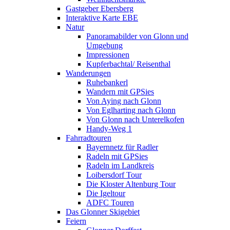
Gastgeber Ebersberg
Interaktive Karte EBE
Natur
Panoramabilder von Glonn und
Umgebung
Impressionen
Kupferbachtal/ Reisenthal
Wanderungen
Ruhebankerl
Wandern mit GPSies
Von Aying nach Glonn
Von Eglharting nach Glonn
Von Glonn nach Unterelkofen
Handy-Weg 1
Fahrradtouren
Bayernnetz für Radler
Radeln mit GPSies
Radeln im Landkreis
Loibersdorf Tour
Die Kloster Altenburg Tour
Die Igeltour
ADFC Touren
Das Glonner Skigebiet
Feiern