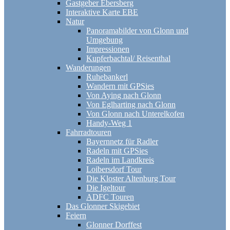
Gastgeber Ebersberg
Interaktive Karte EBE
Natur
Panoramabilder von Glonn und
Umgebung
Impressionen
Kupferbachtal/ Reisenthal
Wanderungen
Ruhebankerl
Wandern mit GPSies
Von Aying nach Glonn
Von Eglharting nach Glonn
Von Glonn nach Unterelkofen
Handy-Weg 1
Fahrradtouren
Bayernnetz für Radler
Radeln mit GPSies
Radeln im Landkreis
Loibersdorf Tour
Die Kloster Altenburg Tour
Die Igeltour
ADFC Touren
Das Glonner Skigebiet
Feiern
Glonner Dorffest