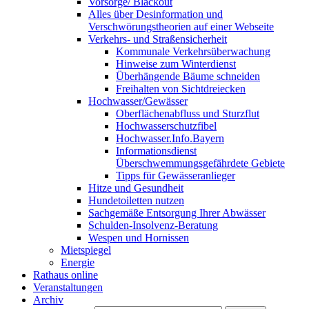
Vorsorge/ Blackout
Alles über Desinformation und
Verschwörungstheorien auf einer Webseite
Verkehrs- und Straßensicherheit
Kommunale Verkehrsüberwachung
Hinweise zum Winterdienst
Überhängende Bäume schneiden
Freihalten von Sichtdreiecken
Hochwasser/Gewässer
Oberflächenabfluss und Sturzflut
Hochwasserschutzfibel
Hochwasser.Info.Bayern
Informationsdienst
Überschwemmungsgefährdete Gebiete
Tipps für Gewässeranlieger
Hitze und Gesundheit
Hundetoiletten nutzen
Sachgemäße Entsorgung Ihrer Abwässer
Schulden-Insolvenz-Beratung
Wespen und Hornissen
Mietspiegel
Energie
Rathaus online
Veranstaltungen
Archiv