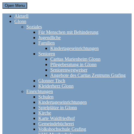
Open Menu
Aktuell
Glonn
Soziales
Für Menschen mit Behinderung
Jugendliche
Familien
Kindertageseinrichtungen
Senioren
Caritas Marienheim Glonn
Pflegeberatung in Glonn
Seniorenwegweiser
Angebote des Caritas Zentrums Grafing
Glonner Tisch
Kleiderherz Glonn
Einrichtungen
Schulen
Kindertageseinrichtungen
Spielplätze in Glonn
Kirche
Karte Waldfriedhof
Gemeindebücherei
Volkshochschule Grafing