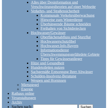
Alles über Desinformation und
Verschwörungstheorien auf einer Webseite
Verkehrs- und Straßensicherheit
Kommunale Verkehrsüberwachung
Hinweise zum Winterdienst
Überhängende Bäume schneiden
Freihalten von Sichtdreiecken
Hochwasser/Gewässer
Oberflächenabfluss und Sturzflut
Hochwasserschutzfibel
Hochwasser.Info.Bayern
Informationsdienst
Überschwemmungsgefährdete Gebiete
Tipps für Gewässeranlieger
Hitze und Gesundheit
Hundetoiletten nutzen
Sachgemäße Entsorgung Ihrer Abwässer
Schulden-Insolvenz-Beratung
Wespen und Hornissen
Mietspiegel
Energie
Rathaus online
Veranstaltungen
Archiv
Suchen nach: