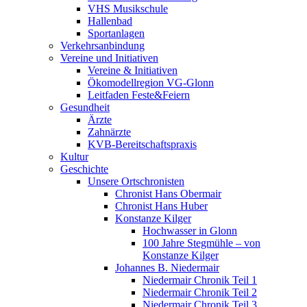
VHS Musikschule
Hallenbad
Sportanlagen
Verkehrsanbindung
Vereine und Initiativen
Vereine & Initiativen
Ökomodellregion VG-Glonn
Leitfaden Feste&Feiern
Gesundheit
Ärzte
Zahnärzte
KVB-Bereitschaftspraxis
Kultur
Geschichte
Unsere Ortschronisten
Chronist Hans Obermair
Chronist Hans Huber
Konstanze Kilger
Hochwasser in Glonn
100 Jahre Stegmühle – von
Konstanze Kilger
Johannes B. Niedermair
Niedermair Chronik Teil 1
Niedermair Chronik Teil 2
Niedermair Chronik Teil 3