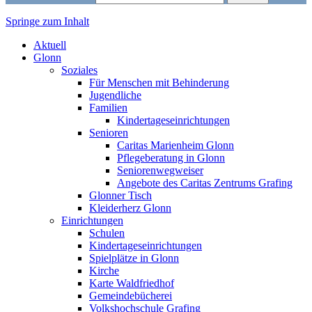
Springe zum Inhalt
Markt Glonn
Aktuell
Glonn
Soziales
Für Menschen mit Behinderung
Jugendliche
Familien
Kindertageseinrichtungen
Senioren
Caritas Marienheim Glonn
Pflegeberatung in Glonn
Seniorenwegweiser
Angebote des Caritas Zentrums Grafing
Glonner Tisch
Kleiderherz Glonn
Einrichtungen
Schulen
Kindertageseinrichtungen
Spielplätze in Glonn
Kirche
Karte Waldfriedhof
Gemeindebücherei
Volkshochschule Grafing