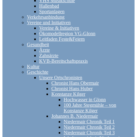
VHS Musikschule
Hallenbad
Sportanlagen
Verkehrsanbindung
Vereine und Initiativen
Vereine & Initiativen
Ökomodellregion VG-Glonn
Leitfaden Feste&Feiern
Gesundheit
Ärzte
Zahnärzte
KVB-Bereitschaftspraxis
Kultur
Geschichte
Unsere Ortschronisten
Chronist Hans Obermair
Chronist Hans Huber
Konstanze Kilger
Hochwasser in Glonn
100 Jahre Stegmühle – von
Konstanze Kilger
Johannes B. Niedermair
Niedermair Chronik Teil 1
Niedermair Chronik Teil 2
Niedermair Chronik Teil 3