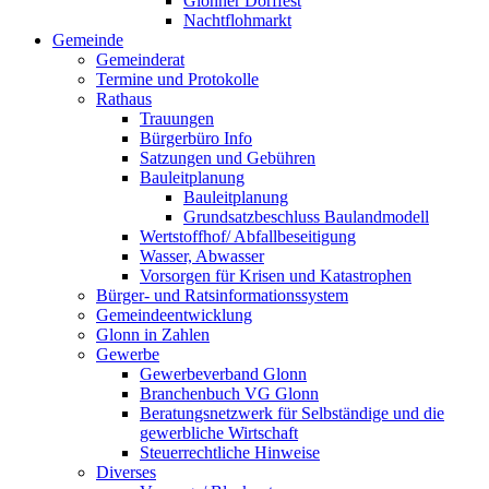
Glonner Dorffest
Nachtflohmarkt
Gemeinde
Gemeinderat
Termine und Protokolle
Rathaus
Trauungen
Bürgerbüro Info
Satzungen und Gebühren
Bauleitplanung
Bauleitplanung
Grundsatzbeschluss Baulandmodell
Wertstoffhof/ Abfallbeseitigung
Wasser, Abwasser
Vorsorgen für Krisen und Katastrophen
Bürger- und Ratsinformationssystem
Gemeindeentwicklung
Glonn in Zahlen
Gewerbe
Gewerbeverband Glonn
Branchenbuch VG Glonn
Beratungsnetzwerk für Selbständige und die
gewerbliche Wirtschaft
Steuerrechtliche Hinweise
Diverses