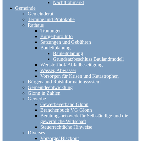
Nachtflohmarkt
Gemeinde
Gemeinderat
Termine und Protokolle
Rathaus
Trauungen
Bürgerbüro Info
Satzungen und Gebühren
Bauleitplanung
Bauleitplanung
Grundsatzbeschluss Baulandmodell
Wertstoffhof/ Abfallbeseitigung
Wasser, Abwasser
Vorsorgen für Krisen und Katastrophen
Bürger- und Ratsinformationssystem
Gemeindeentwicklung
Glonn in Zahlen
Gewerbe
Gewerbeverband Glonn
Branchenbuch VG Glonn
Beratungsnetzwerk für Selbständige und die
gewerbliche Wirtschaft
Steuerrechtliche Hinweise
Diverses
Vorsorge/ Blackout