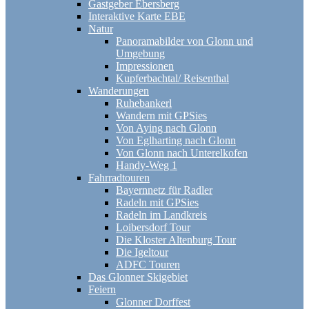
Gastgeber Ebersberg
Interaktive Karte EBE
Natur
Panoramabilder von Glonn und
Umgebung
Impressionen
Kupferbachtal/ Reisenthal
Wanderungen
Ruhebankerl
Wandern mit GPSies
Von Aying nach Glonn
Von Eglharting nach Glonn
Von Glonn nach Unterelkofen
Handy-Weg 1
Fahrradtouren
Bayernnetz für Radler
Radeln mit GPSies
Radeln im Landkreis
Loibersdorf Tour
Die Kloster Altenburg Tour
Die Igeltour
ADFC Touren
Das Glonner Skigebiet
Feiern
Glonner Dorffest