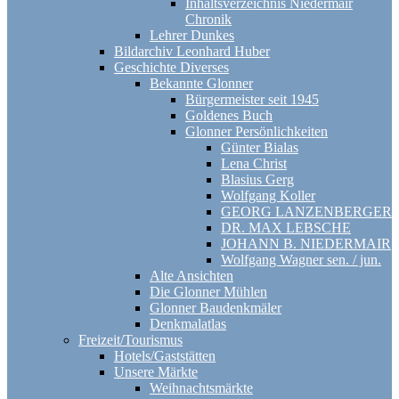
Inhaltsverzeichnis Niedermair
Chronik
Lehrer Dunkes
Bildarchiv Leonhard Huber
Geschichte Diverses
Bekannte Glonner
Bürgermeister seit 1945
Goldenes Buch
Glonner Persönlichkeiten
Günter Bialas
Lena Christ
Blasius Gerg
Wolfgang Koller
GEORG LANZENBERGER
DR. MAX LEBSCHE
JOHANN B. NIEDERMAIR
Wolfgang Wagner sen. / jun.
Alte Ansichten
Die Glonner Mühlen
Glonner Baudenkmäler
Denkmalatlas
Freizeit/Tourismus
Hotels/Gaststätten
Unsere Märkte
Weihnachtsmärkte