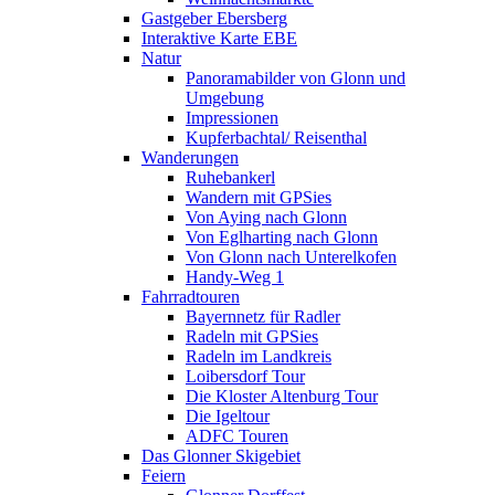
Gastgeber Ebersberg
Interaktive Karte EBE
Natur
Panoramabilder von Glonn und
Umgebung
Impressionen
Kupferbachtal/ Reisenthal
Wanderungen
Ruhebankerl
Wandern mit GPSies
Von Aying nach Glonn
Von Eglharting nach Glonn
Von Glonn nach Unterelkofen
Handy-Weg 1
Fahrradtouren
Bayernnetz für Radler
Radeln mit GPSies
Radeln im Landkreis
Loibersdorf Tour
Die Kloster Altenburg Tour
Die Igeltour
ADFC Touren
Das Glonner Skigebiet
Feiern