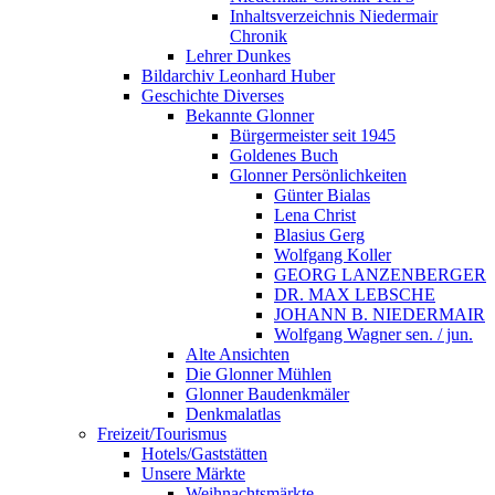
Inhaltsverzeichnis Niedermair
Chronik
Lehrer Dunkes
Bildarchiv Leonhard Huber
Geschichte Diverses
Bekannte Glonner
Bürgermeister seit 1945
Goldenes Buch
Glonner Persönlichkeiten
Günter Bialas
Lena Christ
Blasius Gerg
Wolfgang Koller
GEORG LANZENBERGER
DR. MAX LEBSCHE
JOHANN B. NIEDERMAIR
Wolfgang Wagner sen. / jun.
Alte Ansichten
Die Glonner Mühlen
Glonner Baudenkmäler
Denkmalatlas
Freizeit/Tourismus
Hotels/Gaststätten
Unsere Märkte
Weihnachtsmärkte