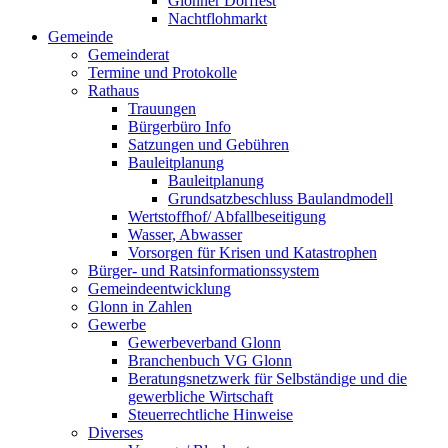
Glonner Dorffest
Nachtflohmarkt
Gemeinde
Gemeinderat
Termine und Protokolle
Rathaus
Trauungen
Bürgerbüro Info
Satzungen und Gebühren
Bauleitplanung
Bauleitplanung
Grundsatzbeschluss Baulandmodell
Wertstoffhof/ Abfallbeseitigung
Wasser, Abwasser
Vorsorgen für Krisen und Katastrophen
Bürger- und Ratsinformationssystem
Gemeindeentwicklung
Glonn in Zahlen
Gewerbe
Gewerbeverband Glonn
Branchenbuch VG Glonn
Beratungsnetzwerk für Selbständige und die
gewerbliche Wirtschaft
Steuerrechtliche Hinweise
Diverses