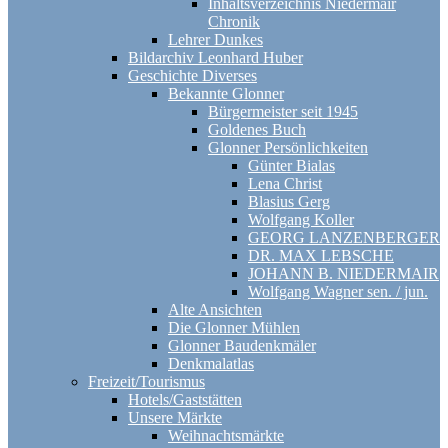
Inhaltsverzeichnis Niedermair
Chronik
Lehrer Dunkes
Bildarchiv Leonhard Huber
Geschichte Diverses
Bekannte Glonner
Bürgermeister seit 1945
Goldenes Buch
Glonner Persönlichkeiten
Günter Bialas
Lena Christ
Blasius Gerg
Wolfgang Koller
GEORG LANZENBERGER
DR. MAX LEBSCHE
JOHANN B. NIEDERMAIR
Wolfgang Wagner sen. / jun.
Alte Ansichten
Die Glonner Mühlen
Glonner Baudenkmäler
Denkmalatlas
Freizeit/Tourismus
Hotels/Gaststätten
Unsere Märkte
Weihnachtsmärkte