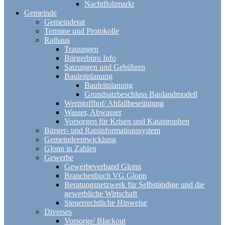
Nachtflohmarkt
Gemeinde
Gemeinderat
Termine und Protokolle
Rathaus
Trauungen
Bürgerbüro Info
Satzungen und Gebühren
Bauleitplanung
Bauleitplanung
Grundsatzbeschluss Baulandmodell
Wertstoffhof/ Abfallbeseitigung
Wasser, Abwasser
Vorsorgen für Krisen und Katastrophen
Bürger- und Ratsinformationssystem
Gemeindeentwicklung
Glonn in Zahlen
Gewerbe
Gewerbeverband Glonn
Branchenbuch VG Glonn
Beratungsnetzwerk für Selbständige und die
gewerbliche Wirtschaft
Steuerrechtliche Hinweise
Diverses
Vorsorge/ Blackout