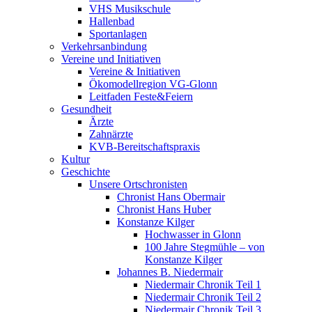
VHS Musikschule
Hallenbad
Sportanlagen
Verkehrsanbindung
Vereine und Initiativen
Vereine & Initiativen
Ökomodellregion VG-Glonn
Leitfaden Feste&Feiern
Gesundheit
Ärzte
Zahnärzte
KVB-Bereitschaftspraxis
Kultur
Geschichte
Unsere Ortschronisten
Chronist Hans Obermair
Chronist Hans Huber
Konstanze Kilger
Hochwasser in Glonn
100 Jahre Stegmühle – von
Konstanze Kilger
Johannes B. Niedermair
Niedermair Chronik Teil 1
Niedermair Chronik Teil 2
Niedermair Chronik Teil 3