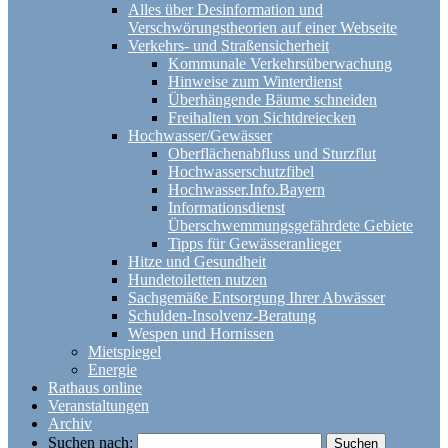
Alles über Desinformation und
Verschwörungstheorien auf einer Webseite
Verkehrs- und Straßensicherheit
Kommunale Verkehrsüberwachung
Hinweise zum Winterdienst
Überhängende Bäume schneiden
Freihalten von Sichtdreiecken
Hochwasser/Gewässer
Oberflächenabfluss und Sturzflut
Hochwasserschutzfibel
Hochwasser.Info.Bayern
Informationsdienst
Überschwemmungsgefährdete Gebiete
Tipps für Gewässeranlieger
Hitze und Gesundheit
Hundetoiletten nutzen
Sachgemäße Entsorgung Ihrer Abwässer
Schulden-Insolvenz-Beratung
Wespen und Hornissen
Mietspiegel
Energie
Rathaus online
Veranstaltungen
Archiv
Suchen nach: