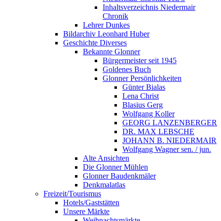
Inhaltsverzeichnis Niedermair
Chronik
Lehrer Dunkes
Bildarchiv Leonhard Huber
Geschichte Diverses
Bekannte Glonner
Bürgermeister seit 1945
Goldenes Buch
Glonner Persönlichkeiten
Günter Bialas
Lena Christ
Blasius Gerg
Wolfgang Koller
GEORG LANZENBERGER
DR. MAX LEBSCHE
JOHANN B. NIEDERMAIR
Wolfgang Wagner sen. / jun.
Alte Ansichten
Die Glonner Mühlen
Glonner Baudenkmäler
Denkmalatlas
Freizeit/Tourismus
Hotels/Gaststätten
Unsere Märkte
Weihnachtsmärkte