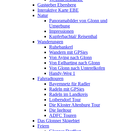
Gastgeber Ebersberg
Interaktive Karte EBE
Natur
Panoramabilder von Glonn und
Umgebung
Impressionen
Kupferbachtal/ Reisenthal
Wanderungen
Ruhebankerl
Wandern mit GPSies
Von Aying nach Glonn
Von Eglharting nach Glonn
Von Glonn nach Unterelkofen
Handy-Weg 1
Fahrradtouren
Bayernnetz für Radler
Radeln mit GPSies
Radeln im Landkreis
Loibersdorf Tour
Die Kloster Altenburg Tour
Die Igeltour
ADFC Touren
Das Glonner Skigebiet
Feiern