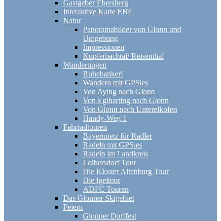
Gastgeber Ebersberg
Interaktive Karte EBE
Natur
Panoramabilder von Glonn und
Umgebung
Impressionen
Kupferbachtal/ Reisenthal
Wanderungen
Ruhebankerl
Wandern mit GPSies
Von Aying nach Glonn
Von Eglharting nach Glonn
Von Glonn nach Unterelkofen
Handy-Weg 1
Fahrradtouren
Bayernnetz für Radler
Radeln mit GPSies
Radeln im Landkreis
Loibersdorf Tour
Die Kloster Altenburg Tour
Die Igeltour
ADFC Touren
Das Glonner Skigebiet
Feiern
Glonner Dorffest