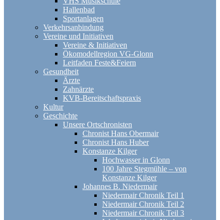
VHS Musikschule
Hallenbad
Sportanlagen
Verkehrsanbindung
Vereine und Initiativen
Vereine & Initiativen
Ökomodellregion VG-Glonn
Leitfaden Feste&Feiern
Gesundheit
Ärzte
Zahnärzte
KVB-Bereitschaftspraxis
Kultur
Geschichte
Unsere Ortschronisten
Chronist Hans Obermair
Chronist Hans Huber
Konstanze Kilger
Hochwasser in Glonn
100 Jahre Stegmühle – von
Konstanze Kilger
Johannes B. Niedermair
Niedermair Chronik Teil 1
Niedermair Chronik Teil 2
Niedermair Chronik Teil 3