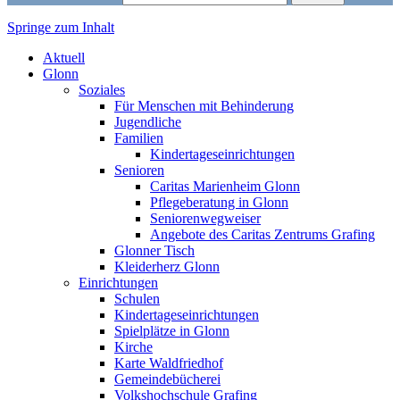
Springe zum Inhalt
Markt Glonn
Aktuell
Glonn
Soziales
Für Menschen mit Behinderung
Jugendliche
Familien
Kindertageseinrichtungen
Senioren
Caritas Marienheim Glonn
Pflegeberatung in Glonn
Seniorenwegweiser
Angebote des Caritas Zentrums Grafing
Glonner Tisch
Kleiderherz Glonn
Einrichtungen
Schulen
Kindertageseinrichtungen
Spielplätze in Glonn
Kirche
Karte Waldfriedhof
Gemeindebücherei
Volkshochschule Grafing