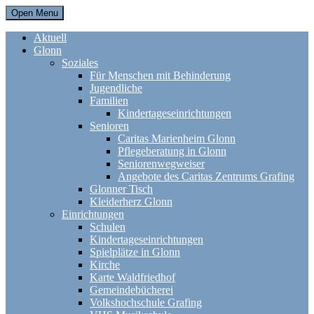
Open Menu
Aktuell
Glonn
Soziales
Für Menschen mit Behinderung
Jugendliche
Familien
Kindertageseinrichtungen
Senioren
Caritas Marienheim Glonn
Pflegeberatung in Glonn
Seniorenwegweiser
Angebote des Caritas Zentrums Grafing
Glonner Tisch
Kleiderherz Glonn
Einrichtungen
Schulen
Kindertageseinrichtungen
Spielplätze in Glonn
Kirche
Karte Waldfriedhof
Gemeindebücherei
Volkshochschule Grafing