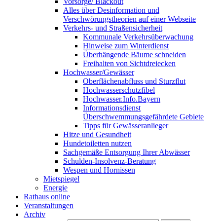
Vorsorge/ Blackout
Alles über Desinformation und
Verschwörungstheorien auf einer Webseite
Verkehrs- und Straßensicherheit
Kommunale Verkehrsüberwachung
Hinweise zum Winterdienst
Überhängende Bäume schneiden
Freihalten von Sichtdreiecken
Hochwasser/Gewässer
Oberflächenabfluss und Sturzflut
Hochwasserschutzfibel
Hochwasser.Info.Bayern
Informationsdienst
Überschwemmungsgefährdete Gebiete
Tipps für Gewässeranlieger
Hitze und Gesundheit
Hundetoiletten nutzen
Sachgemäße Entsorgung Ihrer Abwässer
Schulden-Insolvenz-Beratung
Wespen und Hornissen
Mietspiegel
Energie
Rathaus online
Veranstaltungen
Archiv