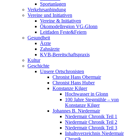
Sportanlagen
Verkehrsanbindung
Vereine und Initiativen
Vereine & Initiativen
Ökomodellregion VG-Glonn
Leitfaden Feste&Feiern
Gesundheit
Ärzte
Zahnärzte
KVB-Bereitschaftspraxis
Kultur
Geschichte
Unsere Ortschronisten
Chronist Hans Obermair
Chronist Hans Huber
Konstanze Kilger
Hochwasser in Glonn
100 Jahre Stegmühle – von
Konstanze Kilger
Johannes B. Niedermair
Niedermair Chronik Teil 1
Niedermair Chronik Teil 2
Niedermair Chronik Teil 3
Inhaltsverzeichnis Niedermair
Chronik