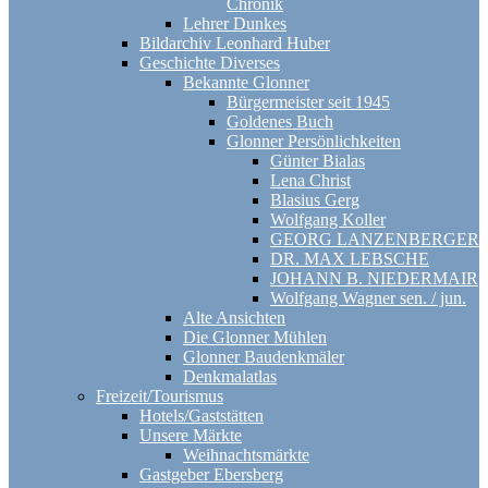
Chronik
Lehrer Dunkes
Bildarchiv Leonhard Huber
Geschichte Diverses
Bekannte Glonner
Bürgermeister seit 1945
Goldenes Buch
Glonner Persönlichkeiten
Günter Bialas
Lena Christ
Blasius Gerg
Wolfgang Koller
GEORG LANZENBERGER
DR. MAX LEBSCHE
JOHANN B. NIEDERMAIR
Wolfgang Wagner sen. / jun.
Alte Ansichten
Die Glonner Mühlen
Glonner Baudenkmäler
Denkmalatlas
Freizeit/Tourismus
Hotels/Gaststätten
Unsere Märkte
Weihnachtsmärkte
Gastgeber Ebersberg