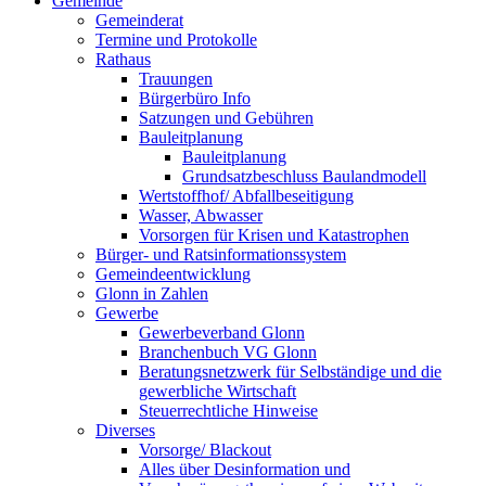
Gemeinde
Gemeinderat
Termine und Protokolle
Rathaus
Trauungen
Bürgerbüro Info
Satzungen und Gebühren
Bauleitplanung
Bauleitplanung
Grundsatzbeschluss Baulandmodell
Wertstoffhof/ Abfallbeseitigung
Wasser, Abwasser
Vorsorgen für Krisen und Katastrophen
Bürger- und Ratsinformationssystem
Gemeindeentwicklung
Glonn in Zahlen
Gewerbe
Gewerbeverband Glonn
Branchenbuch VG Glonn
Beratungsnetzwerk für Selbständige und die
gewerbliche Wirtschaft
Steuerrechtliche Hinweise
Diverses
Vorsorge/ Blackout
Alles über Desinformation und