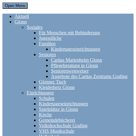
Open Menu
Aktuell
Glonn
Soziales
Für Menschen mit Behinderung
Jugendliche
Familien
Kindertageseinrichtungen
Senioren
Caritas Marienheim Glonn
Pflegeberatung in Glonn
Seniorenwegweiser
Angebote des Caritas Zentrums Grafing
Glonner Tisch
Kleiderherz Glonn
Einrichtungen
Schulen
Kindertageseinrichtungen
Spielplätze in Glonn
Kirche
Gemeindebücherei
Volkshochschule Grafing
VHS Musikschule