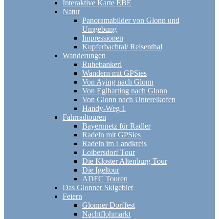
Interaktive Karte EBE
Natur
Panoramabilder von Glonn und
Umgebung
Impressionen
Kupferbachtal/ Reisenthal
Wanderungen
Ruhebankerl
Wandern mit GPSies
Von Aying nach Glonn
Von Eglharting nach Glonn
Von Glonn nach Unterelkofen
Handy-Weg 1
Fahrradtouren
Bayernnetz für Radler
Radeln mit GPSies
Radeln im Landkreis
Loibersdorf Tour
Die Kloster Altenburg Tour
Die Igeltour
ADFC Touren
Das Glonner Skigebiet
Feiern
Glonner Dorffest
Nachtflohmarkt