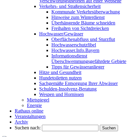
Verschwörungstheorien auf einer Webseite
Verkehrs- und Straßensicherheit
Kommunale Verkehrsüberwachung
Hinweise zum Winterdienst
Überhängende Bäume schneiden
Freihalten von Sichtdreiecken
Hochwasser/Gewässer
Oberflächenabfluss und Sturzflut
Hochwasserschutzfibel
Hochwasser.Info.Bayern
Informationsdienst
Überschwemmungsgefährdete Gebiete
Tipps für Gewässeranlieger
Hitze und Gesundheit
Hundetoiletten nutzen
Sachgemäße Entsorgung Ihrer Abwässer
Schulden-Insolvenz-Beratung
Wespen und Hornissen
Mietspiegel
Energie
Rathaus online
Veranstaltungen
Archiv
Suchen nach: