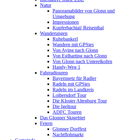
Natur
Panoramabilder von Glonn und
Umgebung
Impressionen
Kupferbachtal/ Reisenthal
Wanderungen
Ruhebankerl
Wandern mit GPSies
Von Aying nach Glonn
Von Eglharting nach Glonn
Von Glonn nach Unterelkofen
Handy-Weg 1
Fahrradtouren
Bayernnetz für Radler
Radeln mit GPSies
Radeln im Landkreis
Loibersdorf Tour
Die Kloster Altenburg Tour
Die Igeltour
ADFC Touren
Das Glonner Skigebiet
Feiern
Glonner Dorffest
Nachtflohmarkt