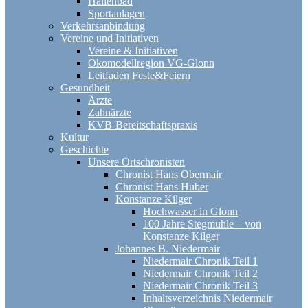
Hallenbad
Sportanlagen
Verkehrsanbindung
Vereine und Initiativen
Vereine & Initiativen
Ökomodellregion VG-Glonn
Leitfaden Feste&Feiern
Gesundheit
Ärzte
Zahnärzte
KVB-Bereitschaftspraxis
Kultur
Geschichte
Unsere Ortschronisten
Chronist Hans Obermair
Chronist Hans Huber
Konstanze Kilger
Hochwasser in Glonn
100 Jahre Stegmühle – von
Konstanze Kilger
Johannes B. Niedermair
Niedermair Chronik Teil 1
Niedermair Chronik Teil 2
Niedermair Chronik Teil 3
Inhaltsverzeichnis Niedermair