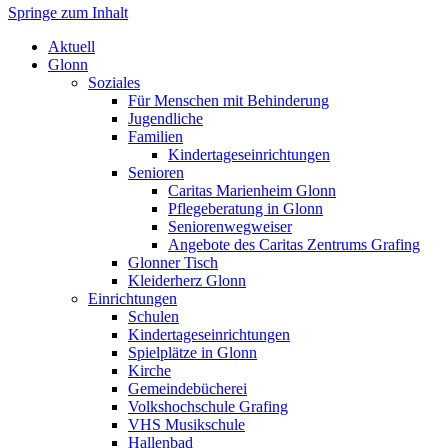
Springe zum Inhalt
Markt Glonn
Aktuell
Glonn
Soziales
Für Menschen mit Behinderung
Jugendliche
Familien
Kindertageseinrichtungen
Senioren
Caritas Marienheim Glonn
Pflegeberatung in Glonn
Seniorenwegweiser
Angebote des Caritas Zentrums Grafing
Glonner Tisch
Kleiderherz Glonn
Einrichtungen
Schulen
Kindertageseinrichtungen
Spielplätze in Glonn
Kirche
Gemeindebücherei
Volkshochschule Grafing
VHS Musikschule
Hallenbad