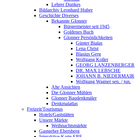
Lehrer Dunkes
Bildarchiv Leonhard Huber
Geschichte Diverses
Bekannte Glonner
Bürgermeister seit 1945
Goldenes Buch
Glonner Persönlichkeiten
Günter Bialas
Lena Christ
Blasius Gerg
Wolfgang Koller
GEORG LANZENBERGER
DR. MAX LEBSCHE
JOHANN B. NIEDERMAIR
Wolfgang Wagner sen. / jun.
Alte Ansichten
Die Glonner Mühlen
Glonner Baudenkmäler
Denkmalatlas
Freizeit/Tourismus
Hotels/Gaststätten
Unsere Märkte
Weihnachtsmärkte
Gastgeber Ebersberg
Interaktive Karte EBE