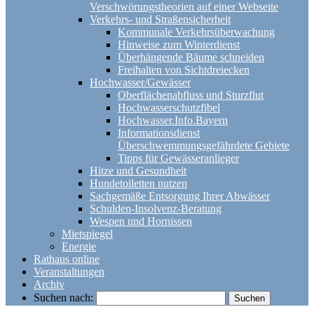
Verschwörungstheorien auf einer Webseite
Verkehrs- und Straßensicherheit
Kommunale Verkehrsüberwachung
Hinweise zum Winterdienst
Überhängende Bäume schneiden
Freihalten von Sichtdreiecken
Hochwasser/Gewässer
Oberflächenabfluss und Sturzflut
Hochwasserschutzfibel
Hochwasser.Info.Bayern
Informationsdienst
Überschwemmungsgefährdete Gebiete
Tipps für Gewässeranlieger
Hitze und Gesundheit
Hundetoiletten nutzen
Sachgemäße Entsorgung Ihrer Abwässer
Schulden-Insolvenz-Beratung
Wespen und Hornissen
Mietspiegel
Energie
Rathaus online
Veranstaltungen
Archiv
Suchen nach: