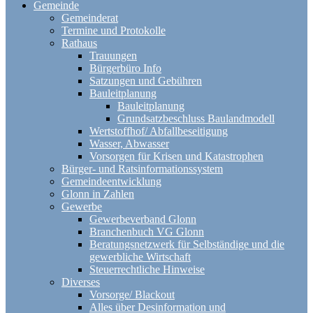
Gemeinde
Gemeinderat
Termine und Protokolle
Rathaus
Trauungen
Bürgerbüro Info
Satzungen und Gebühren
Bauleitplanung
Bauleitplanung
Grundsatzbeschluss Baulandmodell
Wertstoffhof/ Abfallbeseitigung
Wasser, Abwasser
Vorsorgen für Krisen und Katastrophen
Bürger- und Ratsinformationssystem
Gemeindeentwicklung
Glonn in Zahlen
Gewerbe
Gewerbeverband Glonn
Branchenbuch VG Glonn
Beratungsnetzwerk für Selbständige und die
gewerbliche Wirtschaft
Steuerrechtliche Hinweise
Diverses
Vorsorge/ Blackout
Alles über Desinformation und