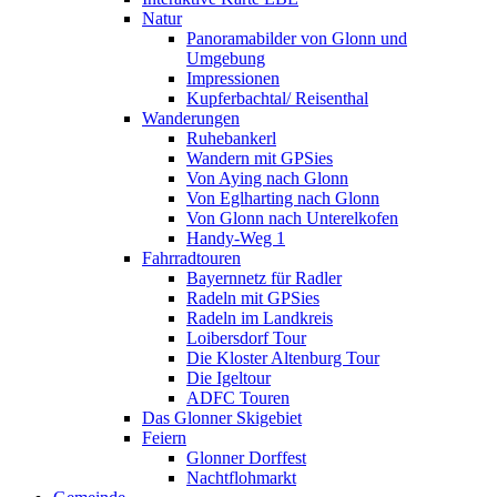
Natur
Panoramabilder von Glonn und
Umgebung
Impressionen
Kupferbachtal/ Reisenthal
Wanderungen
Ruhebankerl
Wandern mit GPSies
Von Aying nach Glonn
Von Eglharting nach Glonn
Von Glonn nach Unterelkofen
Handy-Weg 1
Fahrradtouren
Bayernnetz für Radler
Radeln mit GPSies
Radeln im Landkreis
Loibersdorf Tour
Die Kloster Altenburg Tour
Die Igeltour
ADFC Touren
Das Glonner Skigebiet
Feiern
Glonner Dorffest
Nachtflohmarkt