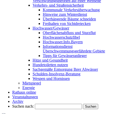
Verschwörungstheorien auf einer Webseite
Verkehrs- und Straßensicherheit
Kommunale Verkehrsüberwachung
Hinweise zum Winterdienst
Überhängende Bäume schneiden
Freihalten von Sichtdreiecken
Hochwasser/Gewässer
Oberflächenabfluss und Sturzflut
Hochwasserschutzfibel
Hochwasser.Info.Bayern
Informationsdienst
Überschwemmungsgefährdete Gebiete
Tipps für Gewässeranlieger
Hitze und Gesundheit
Hundetoiletten nutzen
Sachgemäße Entsorgung Ihrer Abwässer
Schulden-Insolvenz-Beratung
Wespen und Hornissen
Mietspiegel
Energie
Rathaus online
Veranstaltungen
Archiv
Suchen nach: