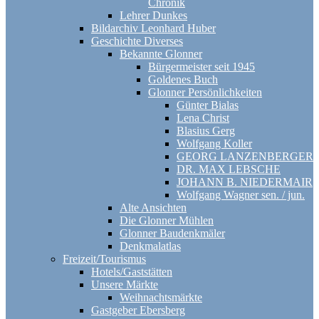
Chronik
Lehrer Dunkes
Bildarchiv Leonhard Huber
Geschichte Diverses
Bekannte Glonner
Bürgermeister seit 1945
Goldenes Buch
Glonner Persönlichkeiten
Günter Bialas
Lena Christ
Blasius Gerg
Wolfgang Koller
GEORG LANZENBERGER
DR. MAX LEBSCHE
JOHANN B. NIEDERMAIR
Wolfgang Wagner sen. / jun.
Alte Ansichten
Die Glonner Mühlen
Glonner Baudenkmäler
Denkmalatlas
Freizeit/Tourismus
Hotels/Gaststätten
Unsere Märkte
Weihnachtsmärkte
Gastgeber Ebersberg