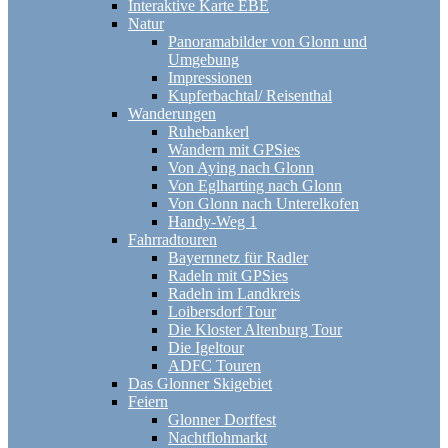
Interaktive Karte EBE
Natur
Panoramabilder von Glonn und
Umgebung
Impressionen
Kupferbachtal/ Reisenthal
Wanderungen
Ruhebankerl
Wandern mit GPSies
Von Aying nach Glonn
Von Eglharting nach Glonn
Von Glonn nach Unterelkofen
Handy-Weg 1
Fahrradtouren
Bayernnetz für Radler
Radeln mit GPSies
Radeln im Landkreis
Loibersdorf Tour
Die Kloster Altenburg Tour
Die Igeltour
ADFC Touren
Das Glonner Skigebiet
Feiern
Glonner Dorffest
Nachtflohmarkt