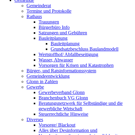
Gemeinde
Gemeinderat
Termine und Protokolle
Rathaus
Trauungen
Bürgerbüro Info
Satzungen und Gebühren
Bauleitplanung
Bauleitplanung
Grundsatzbeschluss Baulandmodell
Wertstoffhof/ Abfallbeseitigung
Wasser, Abwasser
Vorsorgen für Krisen und Katastrophen
Bürger- und Ratsinformationssystem
Gemeindeentwicklung
Glonn in Zahlen
Gewerbe
Gewerbeverband Glonn
Branchenbuch VG Glonn
Beratungsnetzwerk für Selbständige und die
gewerbliche Wirtschaft
Steuerrechtliche Hinweise
Diverses
Vorsorge/ Blackout
Alles über Desinformation und