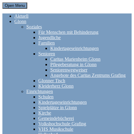
Open Menu
Aktuell
Glonn
Soziales
Für Menschen mit Behinderung
Jugendliche
Familien
Kindertageseinrichtungen
Senioren
Caritas Marienheim Glonn
Pflegeberatung in Glonn
Seniorenwegweiser
Angebote des Caritas Zentrums Grafing
Glonner Tisch
Kleiderherz Glonn
Einrichtungen
Schulen
Kindertageseinrichtungen
Spielplätze in Glonn
Kirche
Gemeindebücherei
Volkshochschule Grafing
VHS Musikschule