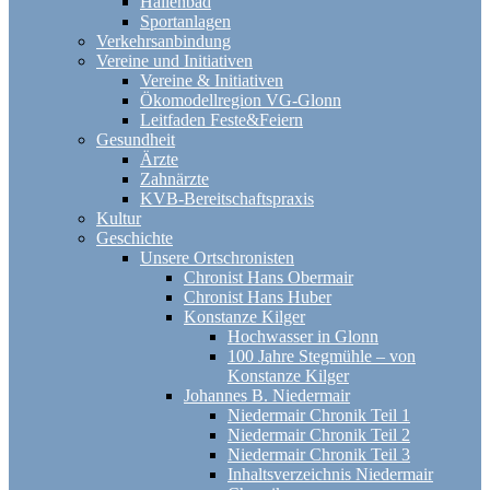
Hallenbad
Sportanlagen
Verkehrsanbindung
Vereine und Initiativen
Vereine & Initiativen
Ökomodellregion VG-Glonn
Leitfaden Feste&Feiern
Gesundheit
Ärzte
Zahnärzte
KVB-Bereitschaftspraxis
Kultur
Geschichte
Unsere Ortschronisten
Chronist Hans Obermair
Chronist Hans Huber
Konstanze Kilger
Hochwasser in Glonn
100 Jahre Stegmühle – von
Konstanze Kilger
Johannes B. Niedermair
Niedermair Chronik Teil 1
Niedermair Chronik Teil 2
Niedermair Chronik Teil 3
Inhaltsverzeichnis Niedermair