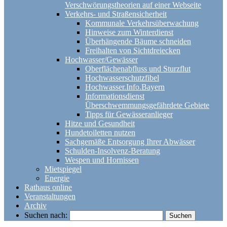
Verschwörungstheorien auf einer Webseite
Verkehrs- und Straßensicherheit
Kommunale Verkehrsüberwachung
Hinweise zum Winterdienst
Überhängende Bäume schneiden
Freihalten von Sichtdreiecken
Hochwasser/Gewässer
Oberflächenabfluss und Sturzflut
Hochwasserschutzfibel
Hochwasser.Info.Bayern
Informationsdienst
Überschwemmungsgefährdete Gebiete
Tipps für Gewässeranlieger
Hitze und Gesundheit
Hundetoiletten nutzen
Sachgemäße Entsorgung Ihrer Abwässer
Schulden-Insolvenz-Beratung
Wespen und Hornissen
Mietspiegel
Energie
Rathaus online
Veranstaltungen
Archiv
Suchen nach: