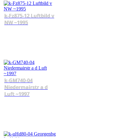
k-Fz875-12 Luftbild v
NW ~1995
k-GM740-04
Niedermairstr a d
Luft ~1997