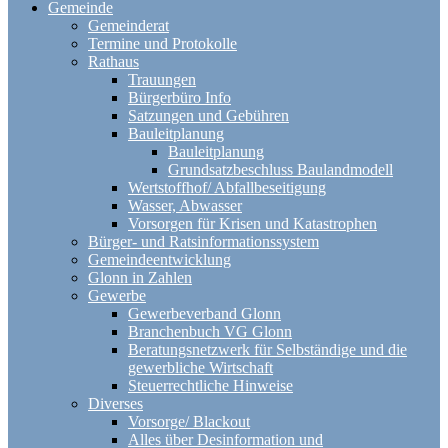
Gemeinde
Gemeinderat
Termine und Protokolle
Rathaus
Trauungen
Bürgerbüro Info
Satzungen und Gebühren
Bauleitplanung
Bauleitplanung
Grundsatzbeschluss Baulandmodell
Wertstoffhof/ Abfallbeseitigung
Wasser, Abwasser
Vorsorgen für Krisen und Katastrophen
Bürger- und Ratsinformationssystem
Gemeindeentwicklung
Glonn in Zahlen
Gewerbe
Gewerbeverband Glonn
Branchenbuch VG Glonn
Beratungsnetzwerk für Selbständige und die
gewerbliche Wirtschaft
Steuerrechtliche Hinweise
Diverses
Vorsorge/ Blackout
Alles über Desinformation und