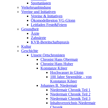
Sportanlagen
Verkehrsanbindung
Vereine und Initiativen
Vereine & Initiativen
Ökomodellregion VG-Glonn
Leitfaden Feste&Feiern
Gesundheit
Ärzte
Zahnärzte
KVB-Bereitschaftspraxis
Kultur
Geschichte
Unsere Ortschronisten
Chronist Hans Obermair
Chronist Hans Huber
Konstanze Kilger
Hochwasser in Glonn
100 Jahre Stegmühle – von
Konstanze Kilger
Johannes B. Niedermair
Niedermair Chronik Teil 1
Niedermair Chronik Teil 2
Niedermair Chronik Teil 3
Inhaltsverzeichnis Niedermair
Chronik