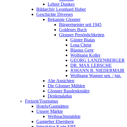
Lehrer Dunkes
Bildarchiv Leonhard Huber
Geschichte Diverses
Bekannte Glonner
Bürgermeister seit 1945
Goldenes Buch
Glonner Persönlichkeiten
Günter Bialas
Lena Christ
Blasius Gerg
Wolfgang Koller
GEORG LANZENBERGER
DR. MAX LEBSCHE
JOHANN B. NIEDERMAIR
Wolfgang Wagner sen. / jun.
Alte Ansichten
Die Glonner Mühlen
Glonner Baudenkmäler
Denkmalatlas
Freizeit/Tourismus
Hotels/Gaststätten
Unsere Märkte
Weihnachtsmärkte
Gastgeber Ebersberg
Interaktive Karte EBE