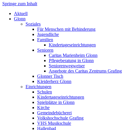
Springe zum Inhalt
Markt Glonn
Aktuell
Glonn
Soziales
Für Menschen mit Behinderung
Jugendliche
Familien
Kindertageseinrichtungen
Senioren
Caritas Marienheim Glonn
Pflegeberatung in Glonn
Seniorenwegweiser
Angebote des Caritas Zentrums Grafing
Glonner Tisch
Kleiderherz Glonn
Einrichtungen
Schulen
Kindertageseinrichtungen
Spielplätze in Glonn
Kirche
Gemeindebücherei
Volkshochschule Grafing
VHS Musikschule
Hallenbad