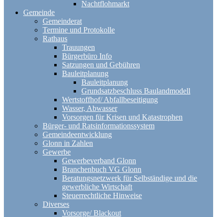
Nachtflohmarkt
Gemeinde
Gemeinderat
Termine und Protokolle
Rathaus
Trauungen
Bürgerbüro Info
Satzungen und Gebühren
Bauleitplanung
Bauleitplanung
Grundsatzbeschluss Baulandmodell
Wertstoffhof/ Abfallbeseitigung
Wasser, Abwasser
Vorsorgen für Krisen und Katastrophen
Bürger- und Ratsinformationssystem
Gemeindeentwicklung
Glonn in Zahlen
Gewerbe
Gewerbeverband Glonn
Branchenbuch VG Glonn
Beratungsnetzwerk für Selbständige und die
gewerbliche Wirtschaft
Steuerrechtliche Hinweise
Diverses
Vorsorge/ Blackout