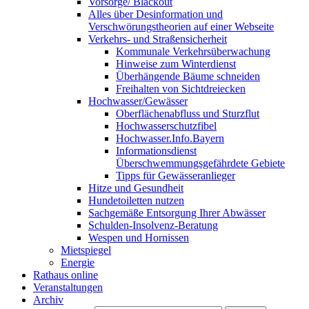
Vorsorge/ Blackout
Alles über Desinformation und
Verschwörungstheorien auf einer Webseite
Verkehrs- und Straßensicherheit
Kommunale Verkehrsüberwachung
Hinweise zum Winterdienst
Überhängende Bäume schneiden
Freihalten von Sichtdreiecken
Hochwasser/Gewässer
Oberflächenabfluss und Sturzflut
Hochwasserschutzfibel
Hochwasser.Info.Bayern
Informationsdienst
Überschwemmungsgefährdete Gebiete
Tipps für Gewässeranlieger
Hitze und Gesundheit
Hundetoiletten nutzen
Sachgemäße Entsorgung Ihrer Abwässer
Schulden-Insolvenz-Beratung
Wespen und Hornissen
Mietspiegel
Energie
Rathaus online
Veranstaltungen
Archiv