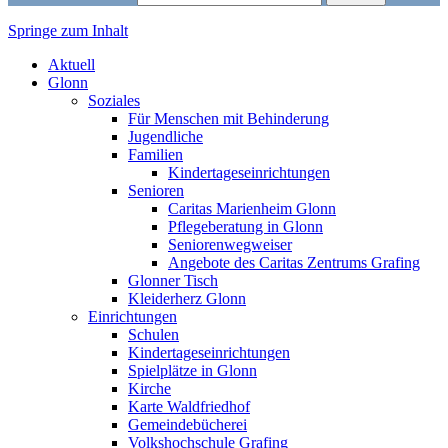
Springe zum Inhalt
Markt Glonn
Aktuell
Glonn
Soziales
Für Menschen mit Behinderung
Jugendliche
Familien
Kindertageseinrichtungen
Senioren
Caritas Marienheim Glonn
Pflegeberatung in Glonn
Seniorenwegweiser
Angebote des Caritas Zentrums Grafing
Glonner Tisch
Kleiderherz Glonn
Einrichtungen
Schulen
Kindertageseinrichtungen
Spielplätze in Glonn
Kirche
Karte Waldfriedhof
Gemeindebücherei
Volkshochschule Grafing