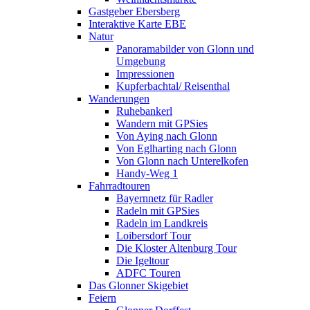
Gastgeber Ebersberg
Interaktive Karte EBE
Natur
Panoramabilder von Glonn und
Umgebung
Impressionen
Kupferbachtal/ Reisenthal
Wanderungen
Ruhebankerl
Wandern mit GPSies
Von Aying nach Glonn
Von Eglharting nach Glonn
Von Glonn nach Unterelkofen
Handy-Weg 1
Fahrradtouren
Bayernnetz für Radler
Radeln mit GPSies
Radeln im Landkreis
Loibersdorf Tour
Die Kloster Altenburg Tour
Die Igeltour
ADFC Touren
Das Glonner Skigebiet
Feiern