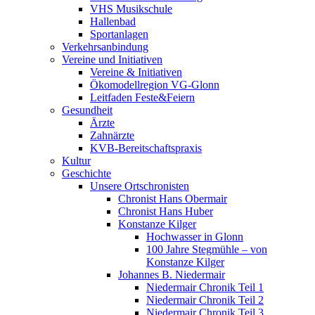
VHS Musikschule
Hallenbad
Sportanlagen
Verkehrsanbindung
Vereine und Initiativen
Vereine & Initiativen
Ökomodellregion VG-Glonn
Leitfaden Feste&Feiern
Gesundheit
Ärzte
Zahnärzte
KVB-Bereitschaftspraxis
Kultur
Geschichte
Unsere Ortschronisten
Chronist Hans Obermair
Chronist Hans Huber
Konstanze Kilger
Hochwasser in Glonn
100 Jahre Stegmühle – von
Konstanze Kilger
Johannes B. Niedermair
Niedermair Chronik Teil 1
Niedermair Chronik Teil 2
Niedermair Chronik Teil 3