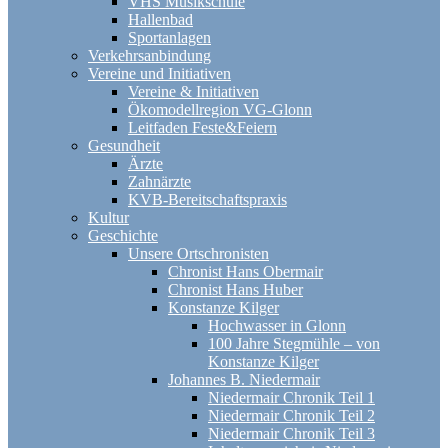
VHS Musikschule
Hallenbad
Sportanlagen
Verkehrsanbindung
Vereine und Initiativen
Vereine & Initiativen
Ökomodellregion VG-Glonn
Leitfaden Feste&Feiern
Gesundheit
Ärzte
Zahnärzte
KVB-Bereitschaftspraxis
Kultur
Geschichte
Unsere Ortschronisten
Chronist Hans Obermair
Chronist Hans Huber
Konstanze Kilger
Hochwasser in Glonn
100 Jahre Stegmühle – von
Konstanze Kilger
Johannes B. Niedermair
Niedermair Chronik Teil 1
Niedermair Chronik Teil 2
Niedermair Chronik Teil 3