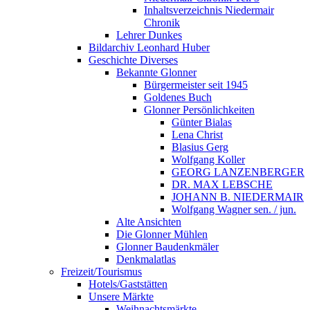
Inhaltsverzeichnis Niedermair
Chronik
Lehrer Dunkes
Bildarchiv Leonhard Huber
Geschichte Diverses
Bekannte Glonner
Bürgermeister seit 1945
Goldenes Buch
Glonner Persönlichkeiten
Günter Bialas
Lena Christ
Blasius Gerg
Wolfgang Koller
GEORG LANZENBERGER
DR. MAX LEBSCHE
JOHANN B. NIEDERMAIR
Wolfgang Wagner sen. / jun.
Alte Ansichten
Die Glonner Mühlen
Glonner Baudenkmäler
Denkmalatlas
Freizeit/Tourismus
Hotels/Gaststätten
Unsere Märkte
Weihnachtsmärkte