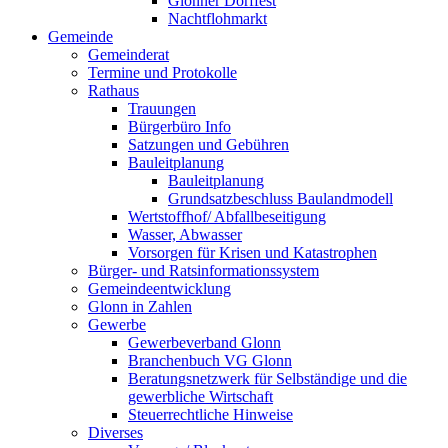
Glonner Dorffest
Nachtflohmarkt
Gemeinde
Gemeinderat
Termine und Protokolle
Rathaus
Trauungen
Bürgerbüro Info
Satzungen und Gebühren
Bauleitplanung
Bauleitplanung
Grundsatzbeschluss Baulandmodell
Wertstoffhof/ Abfallbeseitigung
Wasser, Abwasser
Vorsorgen für Krisen und Katastrophen
Bürger- und Ratsinformationssystem
Gemeindeentwicklung
Glonn in Zahlen
Gewerbe
Gewerbeverband Glonn
Branchenbuch VG Glonn
Beratungsnetzwerk für Selbständige und die
gewerbliche Wirtschaft
Steuerrechtliche Hinweise
Diverses