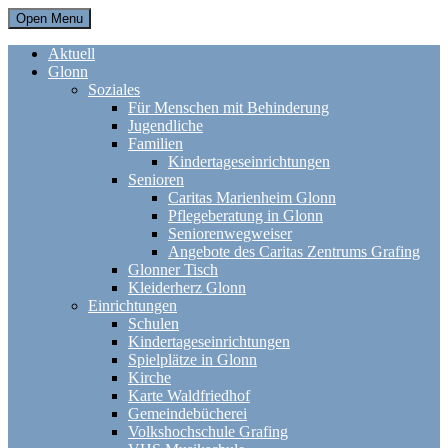
Open Menu
Aktuell
Glonn
Soziales
Für Menschen mit Behinderung
Jugendliche
Familien
Kindertageseinrichtungen
Senioren
Caritas Marienheim Glonn
Pflegeberatung in Glonn
Seniorenwegweiser
Angebote des Caritas Zentrums Grafing
Glonner Tisch
Kleiderherz Glonn
Einrichtungen
Schulen
Kindertageseinrichtungen
Spielplätze in Glonn
Kirche
Karte Waldfriedhof
Gemeindebücherei
Volkshochschule Grafing