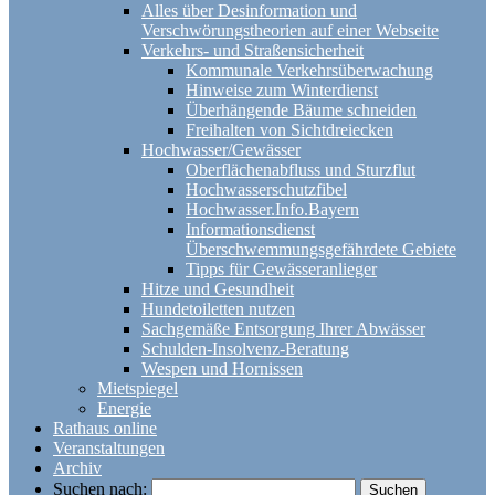
Alles über Desinformation und
Verschwörungstheorien auf einer Webseite
Verkehrs- und Straßensicherheit
Kommunale Verkehrsüberwachung
Hinweise zum Winterdienst
Überhängende Bäume schneiden
Freihalten von Sichtdreiecken
Hochwasser/Gewässer
Oberflächenabfluss und Sturzflut
Hochwasserschutzfibel
Hochwasser.Info.Bayern
Informationsdienst
Überschwemmungsgefährdete Gebiete
Tipps für Gewässeranlieger
Hitze und Gesundheit
Hundetoiletten nutzen
Sachgemäße Entsorgung Ihrer Abwässer
Schulden-Insolvenz-Beratung
Wespen und Hornissen
Mietspiegel
Energie
Rathaus online
Veranstaltungen
Archiv
Suchen nach: