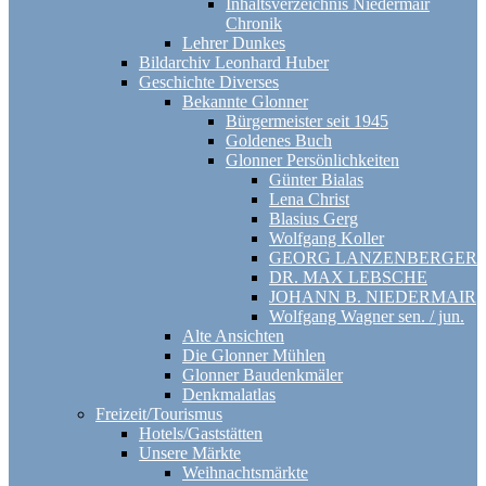
Inhaltsverzeichnis Niedermair
Chronik
Lehrer Dunkes
Bildarchiv Leonhard Huber
Geschichte Diverses
Bekannte Glonner
Bürgermeister seit 1945
Goldenes Buch
Glonner Persönlichkeiten
Günter Bialas
Lena Christ
Blasius Gerg
Wolfgang Koller
GEORG LANZENBERGER
DR. MAX LEBSCHE
JOHANN B. NIEDERMAIR
Wolfgang Wagner sen. / jun.
Alte Ansichten
Die Glonner Mühlen
Glonner Baudenkmäler
Denkmalatlas
Freizeit/Tourismus
Hotels/Gaststätten
Unsere Märkte
Weihnachtsmärkte