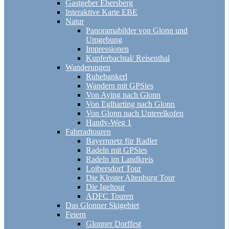
Gastgeber Ebersberg
Interaktive Karte EBE
Natur
Panoramabilder von Glonn und
Umgebung
Impressionen
Kupferbachtal/ Reisenthal
Wanderungen
Ruhebankerl
Wandern mit GPSies
Von Aying nach Glonn
Von Eglharting nach Glonn
Von Glonn nach Unterelkofen
Handy-Weg 1
Fahrradtouren
Bayernnetz für Radler
Radeln mit GPSies
Radeln im Landkreis
Loibersdorf Tour
Die Kloster Altenburg Tour
Die Igeltour
ADFC Touren
Das Glonner Skigebiet
Feiern
Glonner Dorffest