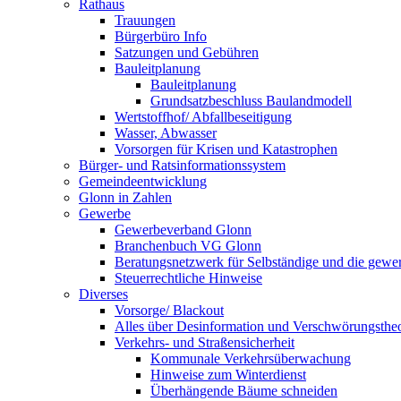
Rathaus
Trauungen
Bürgerbüro Info
Satzungen und Gebühren
Bauleitplanung
Bauleitplanung
Grundsatzbeschluss Baulandmodell
Wertstoffhof/ Abfallbeseitigung
Wasser, Abwasser
Vorsorgen für Krisen und Katastrophen
Bürger- und Ratsinformationssystem
Gemeindeentwicklung
Glonn in Zahlen
Gewerbe
Gewerbeverband Glonn
Branchenbuch VG Glonn
Beratungsnetzwerk für Selbständige und die gewer
Steuerrechtliche Hinweise
Diverses
Vorsorge/ Blackout
Alles über Desinformation und Verschwörungstheo
Verkehrs- und Straßensicherheit
Kommunale Verkehrsüberwachung
Hinweise zum Winterdienst
Überhängende Bäume schneiden