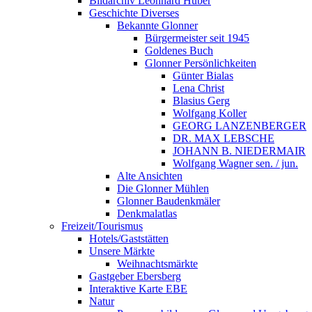
Bildarchiv Leonhard Huber
Geschichte Diverses
Bekannte Glonner
Bürgermeister seit 1945
Goldenes Buch
Glonner Persönlichkeiten
Günter Bialas
Lena Christ
Blasius Gerg
Wolfgang Koller
GEORG LANZENBERGER
DR. MAX LEBSCHE
JOHANN B. NIEDERMAIR
Wolfgang Wagner sen. / jun.
Alte Ansichten
Die Glonner Mühlen
Glonner Baudenkmäler
Denkmalatlas
Freizeit/Tourismus
Hotels/Gaststätten
Unsere Märkte
Weihnachtsmärkte
Gastgeber Ebersberg
Interaktive Karte EBE
Natur