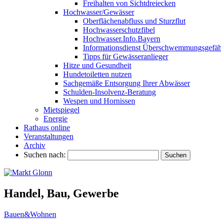
Freihalten von Sichtdreiecken
Hochwasser/Gewässer
Oberflächenabfluss und Sturzflut
Hochwasserschutzfibel
Hochwasser.Info.Bayern
Informationsdienst Überschwemmungsgefäh
Tipps für Gewässeranlieger
Hitze und Gesundheit
Hundetoiletten nutzen
Sachgemäße Entsorgung Ihrer Abwässer
Schulden-Insolvenz-Beratung
Wespen und Hornissen
Mietspiegel
Energie
Rathaus online
Veranstaltungen
Archiv
Suchen nach:
Handel, Bau, Gewerbe
Bauen&Wohnen