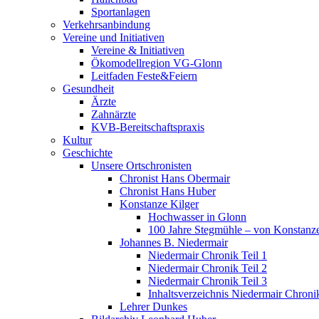
Sportanlagen
Verkehrsanbindung
Vereine und Initiativen
Vereine & Initiativen
Ökomodellregion VG-Glonn
Leitfaden Feste&Feiern
Gesundheit
Ärzte
Zahnärzte
KVB-Bereitschaftspraxis
Kultur
Geschichte
Unsere Ortschronisten
Chronist Hans Obermair
Chronist Hans Huber
Konstanze Kilger
Hochwasser in Glonn
100 Jahre Stegmühle – von Konstanze
Johannes B. Niedermair
Niedermair Chronik Teil 1
Niedermair Chronik Teil 2
Niedermair Chronik Teil 3
Inhaltsverzeichnis Niedermair Chroni
Lehrer Dunkes