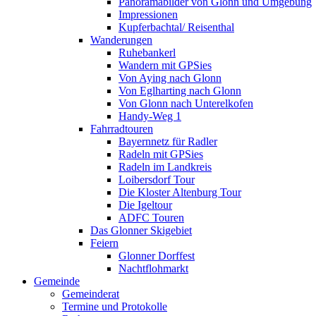
Panoramabilder von Glonn und Umgebung
Impressionen
Kupferbachtal/ Reisenthal
Wanderungen
Ruhebankerl
Wandern mit GPSies
Von Aying nach Glonn
Von Eglharting nach Glonn
Von Glonn nach Unterelkofen
Handy-Weg 1
Fahrradtouren
Bayernnetz für Radler
Radeln mit GPSies
Radeln im Landkreis
Loibersdorf Tour
Die Kloster Altenburg Tour
Die Igeltour
ADFC Touren
Das Glonner Skigebiet
Feiern
Glonner Dorffest
Nachtflohmarkt
Gemeinde
Gemeinderat
Termine und Protokolle