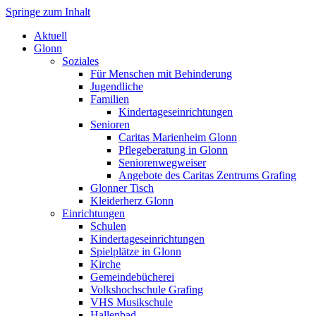
Springe zum Inhalt
Markt Glonn
Aktuell
Glonn
Soziales
Für Menschen mit Behinderung
Jugendliche
Familien
Kindertageseinrichtungen
Senioren
Caritas Marienheim Glonn
Pflegeberatung in Glonn
Seniorenwegweiser
Angebote des Caritas Zentrums Grafing
Glonner Tisch
Kleiderherz Glonn
Einrichtungen
Schulen
Kindertageseinrichtungen
Spielplätze in Glonn
Kirche
Gemeindebücherei
Volkshochschule Grafing
VHS Musikschule
Hallenbad