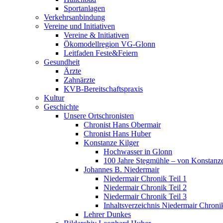
Sportanlagen
Verkehrsanbindung
Vereine und Initiativen
Vereine & Initiativen
Ökomodellregion VG-Glonn
Leitfaden Feste&Feiern
Gesundheit
Ärzte
Zahnärzte
KVB-Bereitschaftspraxis
Kultur
Geschichte
Unsere Ortschronisten
Chronist Hans Obermair
Chronist Hans Huber
Konstanze Kilger
Hochwasser in Glonn
100 Jahre Stegmühle – von Konstanze
Johannes B. Niedermair
Niedermair Chronik Teil 1
Niedermair Chronik Teil 2
Niedermair Chronik Teil 3
Inhaltsverzeichnis Niedermair Chroni
Lehrer Dunkes