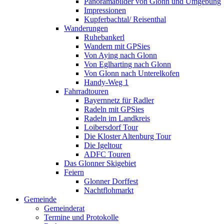
Panoramabilder von Glonn und Umgebung
Impressionen
Kupferbachtal/ Reisenthal
Wanderungen
Ruhebankerl
Wandern mit GPSies
Von Aying nach Glonn
Von Eglharting nach Glonn
Von Glonn nach Unterelkofen
Handy-Weg 1
Fahrradtouren
Bayernnetz für Radler
Radeln mit GPSies
Radeln im Landkreis
Loibersdorf Tour
Die Kloster Altenburg Tour
Die Igeltour
ADFC Touren
Das Glonner Skigebiet
Feiern
Glonner Dorffest
Nachtflohmarkt
Gemeinde
Gemeinderat
Termine und Protokolle