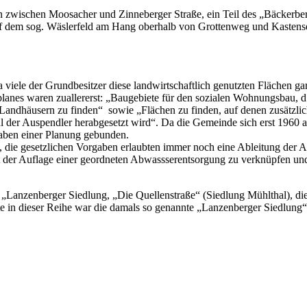
en zwischen Moosacher und Zinneberger Straße, ein Teil des „Bäckerber
f dem sog. Wäslerfeld am Hang oberhalb von Grottenweg und Kastensee
da viele der Grundbesitzer diese landwirtschaftlich genutzten Flächen g
lanes waren zuallererst: „Baugebiete für den sozialen Wohnungsbau, 
 Landhäusern zu finden“ sowie „Flächen zu finden, auf denen zusätzlic
l der Auspendler herabgesetzt wird“. Da die Gemeinde sich erst 1960 a
rgaben einer Planung gebunden.
die gesetzlichen Vorgaben erlaubten immer noch eine Ableitung der Ab
der Auflage einer geordneten Abwassserentsorgung zu verknüpfen und 
„Lanzenberger Siedlung, „Die Quellenstraße“ (Siedlung Mühlthal), die
erste in dieser Reihe war die damals so genannte „Lanzenberger Siedlun