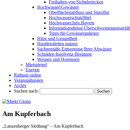
Freihalten von Sichtdreiecken
Hochwasser/Gewässer
Oberflächenabfluss und Sturzflut
Hochwasserschutzfibel
Hochwasser.Info.Bayern
Informationsdienst Überschwemmungsgefäh
Tipps für Gewässeranlieger
Hitze und Gesundheit
Hundetoiletten nutzen
Sachgemäße Entsorgung Ihrer Abwässer
Schulden-Insolvenz-Beratung
Wespen und Hornissen
Mietspiegel
Energie
Rathaus online
Veranstaltungen
Archiv
Suchen nach:
Am Kupferbach
„Lanzenberger Siedlung“ – Am Kupferbach