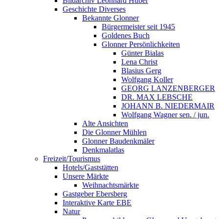
Bildarchiv Leonhard Huber
Geschichte Diverses
Bekannte Glonner
Bürgermeister seit 1945
Goldenes Buch
Glonner Persönlichkeiten
Günter Bialas
Lena Christ
Blasius Gerg
Wolfgang Koller
GEORG LANZENBERGER
DR. MAX LEBSCHE
JOHANN B. NIEDERMAIR
Wolfgang Wagner sen. / jun.
Alte Ansichten
Die Glonner Mühlen
Glonner Baudenkmäler
Denkmalatlas
Freizeit/Tourismus
Hotels/Gaststätten
Unsere Märkte
Weihnachtsmärkte
Gastgeber Ebersberg
Interaktive Karte EBE
Natur