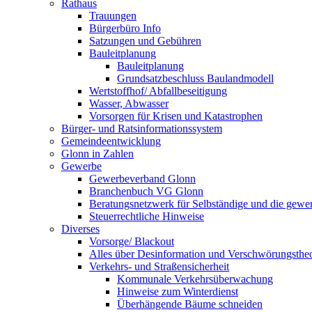
Rathaus
Trauungen
Bürgerbüro Info
Satzungen und Gebühren
Bauleitplanung
Bauleitplanung
Grundsatzbeschluss Baulandmodell
Wertstoffhof/ Abfallbeseitigung
Wasser, Abwasser
Vorsorgen für Krisen und Katastrophen
Bürger- und Ratsinformationssystem
Gemeindeentwicklung
Glonn in Zahlen
Gewerbe
Gewerbeverband Glonn
Branchenbuch VG Glonn
Beratungsnetzwerk für Selbständige und die gewer
Steuerrechtliche Hinweise
Diverses
Vorsorge/ Blackout
Alles über Desinformation und Verschwörungstheo
Verkehrs- und Straßensicherheit
Kommunale Verkehrsüberwachung
Hinweise zum Winterdienst
Überhängende Bäume schneiden