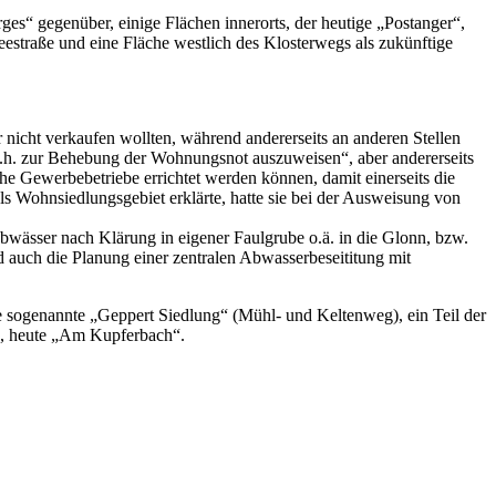
ges“ gegenüber, einige Flächen innerorts, der heutige „Postanger“,
straße und eine Fläche westlich des Klosterwegs als zukünftige
ar nicht verkaufen wollten, während andererseits an anderen Stellen
d.h. zur Behebung der Wohnungsnot auszuweisen“, aber andererseits
he Gewerbebetriebe errichtet werden können, damit einerseits die
ls Wohnsiedlungsgebiet erklärte, hatte sie bei der Ausweisung von
wässer nach Klärung in eigener Faulgrube o.ä. in die Glonn, bzw.
auch die Planung einer zentralen Abwasserbeseititung mit
 sogenannte „Geppert Siedlung“ (Mühl- und Keltenweg), ein Teil der
g“, heute „Am Kupferbach“.