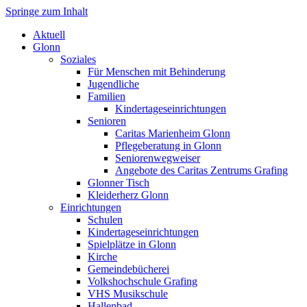
Springe zum Inhalt
Markt Glonn
Aktuell
Glonn
Soziales
Für Menschen mit Behinderung
Jugendliche
Familien
Kindertageseinrichtungen
Senioren
Caritas Marienheim Glonn
Pflegeberatung in Glonn
Seniorenwegweiser
Angebote des Caritas Zentrums Grafing
Glonner Tisch
Kleiderherz Glonn
Einrichtungen
Schulen
Kindertageseinrichtungen
Spielplätze in Glonn
Kirche
Gemeindebücherei
Volkshochschule Grafing
VHS Musikschule
Hallenbad