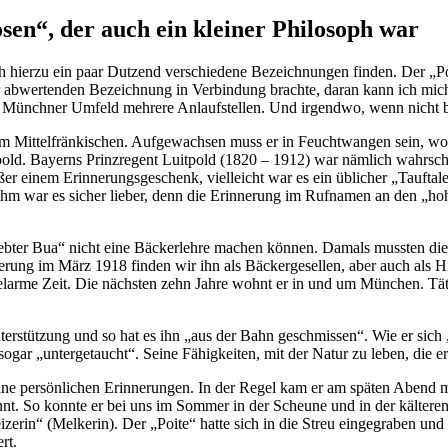
sen“, der auch ein kleiner Philosoph war
h hierzu ein paar Dutzend verschiedene Bezeichnungen finden. Der „Poi
er ab­wertenden Bezeichnung in Verbindung brachte, daran kann ich mic
em Münchner Um­feld mehrere Anlaufstellen. Und irgendwo, wenn nicht b
 Mit­telfränkischen. Aufgewachsen muss er in Feuchtwangen sein, wo s
old. Bayerns Prinzre­gent Luitpold (1820 – 1912) war nämlich wahrsch
er einem Erinnerungsgeschenk, vielleicht war es ein üblicher „Tauftal
Ihm war es sicher lieber, denn die Erinnerung im Rufnamen an den „hohen
„sieb­ter Bua“ nicht eine Bäckerlehre machen können. Damals mussten di
ung im März 1918 finden wir ihn als Bäckergesellen, aber auch als Hilfs
telarme Zeit. Die nächsten zehn Jahre wohnt er in und um München. Tät
nter­stützung und so hat es ihn „aus der Bahn geschmissen“. Wie er si
ogar „un­tergetaucht“. Seine Fähigkeiten, mit der Natur zu leben, die e
ine persönlichen Erinnerungen. In der Regel kam er am späten Abend 
. So konnte er bei uns im Sommer in der Scheune und in der kälteren J
zerin“ (Melkerin). Der „Poite“ hatte sich in die Streu eingegraben und 
rt.