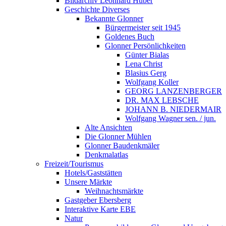
Bildarchiv Leonhard Huber
Geschichte Diverses
Bekannte Glonner
Bürgermeister seit 1945
Goldenes Buch
Glonner Persönlichkeiten
Günter Bialas
Lena Christ
Blasius Gerg
Wolfgang Koller
GEORG LANZENBERGER
DR. MAX LEBSCHE
JOHANN B. NIEDERMAIR
Wolfgang Wagner sen. / jun.
Alte Ansichten
Die Glonner Mühlen
Glonner Baudenkmäler
Denkmalatlas
Freizeit/Tourismus
Hotels/Gaststätten
Unsere Märkte
Weihnachtsmärkte
Gastgeber Ebersberg
Interaktive Karte EBE
Natur