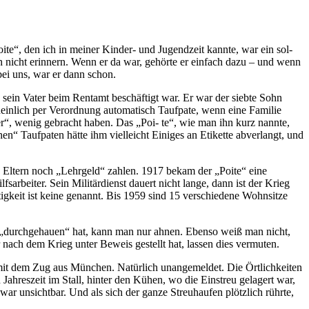
te“, den ich in meiner Kinder- und Jugendzeit kannte, war ein sol­
h nicht erinnern. Wenn er da war, gehörte er einfach dazu – und wenn
ei uns, war er dann schon.
ein Va­ter beim Rentamt beschäftigt war. Er war der siebte Sohn
einlich per Verordnung automatisch Taufpate, wenn eine Familie
er“, wenig gebracht haben. Das „Poi- te“, wie man ihn kurz nannte,
“ Taufpaten hätte ihm vielleicht Einiges an Etiket­te abverlangt, und
e El­tern noch „Lehrgeld“ zahlen. 1917 bekam der „Poite“ eine
arbeiter. Sein Militär­dienst dauert nicht lange, dann ist der Krieg
igkeit ist keine genannt. Bis 1959 sind 15 verschiedene Wohnsitze
ch „durchgehauen“ hat, kann man nur ahnen. Ebenso weiß man nicht,
r nach dem Krieg unter Beweis gestellt hat, lassen dies vermuten.
mit dem Zug aus München. Natürlich unangemeldet. Die Örtlichkeiten
ahreszeit im Stall, hinter den Kühen, wo die Einstreu gelagert war,
war unsichtbar. Und als sich der ganze Streuhaufen plötzlich rührte,