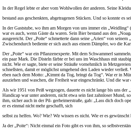
In der Regel lebte er aber vom Wohlwollen der anderen. Seine Kleid
bestand aus geschenkten, abgetragenen Stücken. Und so konnte es sei
In der Gaststube, wo ihm am Morgen von uns immer ein „Weidling“ (Sc
war es auch, wenn Gäste da waren. Sein Bier bestand aus den „Noaga
ausgereicht. Der „Poite“ schmetterte dann seine „Arien“ von seinem „
Zwischendurch bediente er sich auch aus einem Dämpfer, wo die Kart
Der „Poite“ war ein Pflanzenexperte. Mit dem Schwammerl sammeln,
ein paar Mark. Die Disteln färbte er bei uns im Waschhaus mit staubige
nicht. Wie er sagte, bie­te er seine Sträuße vornehmlich in Metzgere
schnellsten, damit er möglichst umgehend den Laden wieder verließ. W
eben nach dem Motto: „Kimmt da Tog, bringt da Tog“. War er in Münc
ausziehen und waschen, die Freiheit war eingeschränkt. Und die war 
Als wir 1951 von Peiß wegzogen, dauerte es nicht lange bis uns der 
Handicap war unter anderem, nicht etwa sein fast zahnloser Mund, so
ihm, sicher auch in der Pil- gerheimerstraße, gab: „Lass dich doch o
er es einmal nicht mehr geschafft, sich
selbst zu helfen. Wo? Wie? Wir wissen es nicht. Wie er es gewünscht
Ja der „Poite“: Nicht einmal ein Foto gibt es von ihm, so selbstverstän