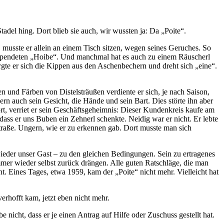
el hing. Dort blieb sie auch, wir wussten ja: Da „Poite“.
musste er allein an einem Tisch sitzen, wegen seines Geruches. So
gespendeten „Hoibe“. Und manchmal hat es auch zu einem Räuscherl
rgte er sich die Kippen aus den Aschenbechern und dreht sich „eine“.
d Färben von Distelsträußen verdiente er sich, je nach Saison,
ern auch sein Ge­sicht, die Hände und sein Bart. Dies störte ihn aber
rt, verriet er sein Geschäfts­geheimnis: Dieser Kundenkreis kaufe am
ss er uns Buben ein Zehnerl schenk­te. Neidig war er nicht. Er lebte
raße. Ungern, wie er zu erkennen gab. Dort musste man sich
ieder un­ser Gast – zu den gleichen Bedingungen. Sein zu ertragenes
mmer wieder selbst zurück drängen. Alle guten Ratschläge, die man
. Eines Tages, etwa 1959, kam der „Poite“ nicht mehr. Vielleicht hat
rhofft kam, jetzt eben nicht mehr.
be nicht, dass er je einen Antrag auf Hilfe oder Zuschuss gestellt hat.