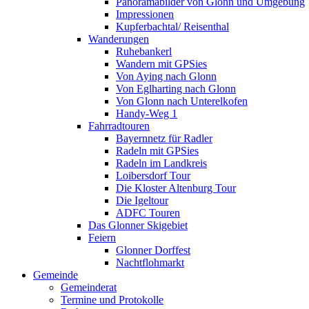
Panoramabilder von Glonn und Umgebung
Impressionen
Kupferbachtal/ Reisenthal
Wanderungen
Ruhebankerl
Wandern mit GPSies
Von Aying nach Glonn
Von Eglharting nach Glonn
Von Glonn nach Unterelkofen
Handy-Weg 1
Fahrradtouren
Bayernnetz für Radler
Radeln mit GPSies
Radeln im Landkreis
Loibersdorf Tour
Die Kloster Altenburg Tour
Die Igeltour
ADFC Touren
Das Glonner Skigebiet
Feiern
Glonner Dorffest
Nachtflohmarkt
Gemeinde
Gemeinderat
Termine und Protokolle