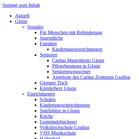
Springe zum Inhalt
Markt Glonn
Aktuell
Glonn
Soziales
Für Menschen mit Behinderung
Jugendliche
Familien
Kindertageseinrichtungen
Senioren
Caritas Marienheim Glonn
Pflegeberatung in Glonn
Seniorenwegweiser
Angebote des Caritas Zentrums Grafing
Glonner Tisch
Kleiderherz Glonn
Einrichtungen
Schulen
Kindertageseinrichtungen
Spielplätze in Glonn
Kirche
Gemeindebücherei
Volkshochschule Grafing
VHS Musikschule
Hallenbad