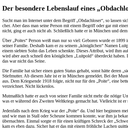
Der besondere Lebenslauf eines „Obdachlo
Sucht man im Internet unter dem Begriff „Obdachloser“, so lassen sic
cher. Aber dass man seine Person mit einem Begriff oder gar mit ein
nicht, ging er auch nicht ab. Schließlich hatte er in München und d
Über „Poites“ Person weiß man nur so viel: Geboren wurde er 1899 im
seiner Familie. Deshalb kam er zu seinem „königlichen“ Namen Luitp
einem siebten Sohn das Leben schenkte. Dieses Attribut, wird ihm auß
wird aber auch schnell den königlichen „Luit­pold“ überdeckt haben. 
das war nicht das Seine.
Die Familie hat sicher einen guten Status gehabt, sonst hätte deren 
Stiefmutter. Ab diesem Jahr ist er in München gemeldet. Bei der Muster
aus. Dem Kriegsende 1918 folgte, nicht nur für den „Poite“, eine bet
verzeichnet. Nicht lückenlos.
Mutmaßlich hatte er auch von seiner Familie nicht mehr die nötige U
was er während des Zweiten Weltkriegs gemacht hat. Vielleicht ist er s
Jedenfalls nach dem Krieg war der „Poite“ da. Und hier beginnen me
und wie man in Stall oder Scheune kommen konnte, war ihm ja bekannt
übernachten. Einmal sorgte er für einen kräftigen Schreck der „Schwei
kam es eben dazu. Sicher hat er das mit einem fröhliche Lachen quittie