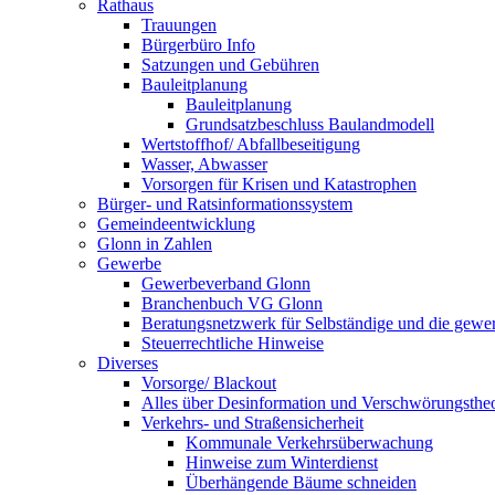
Rathaus
Trauungen
Bürgerbüro Info
Satzungen und Gebühren
Bauleitplanung
Bauleitplanung
Grundsatzbeschluss Baulandmodell
Wertstoffhof/ Abfallbeseitigung
Wasser, Abwasser
Vorsorgen für Krisen und Katastrophen
Bürger- und Ratsinformationssystem
Gemeindeentwicklung
Glonn in Zahlen
Gewerbe
Gewerbeverband Glonn
Branchenbuch VG Glonn
Beratungsnetzwerk für Selbständige und die gewer
Steuerrechtliche Hinweise
Diverses
Vorsorge/ Blackout
Alles über Desinformation und Verschwörungstheo
Verkehrs- und Straßensicherheit
Kommunale Verkehrsüberwachung
Hinweise zum Winterdienst
Überhängende Bäume schneiden