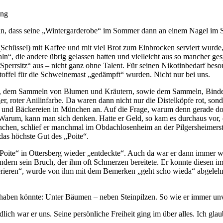
ung
n, dass seine „Wintergarderobe“ im Sommer dann an einem Nagel im Stad
hüssel) mit Kaffee und mit viel Brot zum Einbrocken serviert wurde, 
ln“, die an­dere übrig gelassen hatten und vielleicht aus so mancher 
Sperrsitz“ aus – nicht ganz ohne Talent. Für seinen Nikotinbedarf beso
offel für die Schweinemast „ge­dämpft“ wurden. Nicht nur bei uns.
 dem Sammeln von Blumen und Kräutern, sowie dem Sammeln, Binden un
r, roter Anilinfar­be. Da waren dann nicht nur die Distelköpfe rot, sond
ien und Bäckereien in Mün­chen an. Auf die Frage, warum denn gerade do
arum, kann man sich denken. Hat­te er Geld, so kam es durchaus vor, da
hen, schlief er manchmal im Obdachlosen­heim an der Pilgersheimerst
das höchste Gut des „Poite“.
„Poite“ in Ottersberg wieder „entdeckte“. Auch da war er dann immer w
ndern sein Bruch, der ihm oft Schmerzen bereitete. Er konnte diesen i
perieren“, wurde von ihm mit dem Bemerken „geht scho wieda“ abgelehnt
 haben könnte: Unter Bäumen – neben Steinpilzen. So wie er immer unve
dlich war er uns. Seine persönliche Freiheit ging im über alles. Ich glau