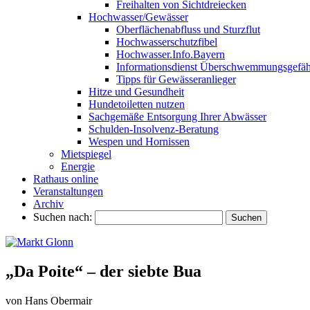
Freihalten von Sichtdreiecken
Hochwasser/Gewässer
Oberflächenabfluss und Sturzflut
Hochwasserschutzfibel
Hochwasser.Info.Bayern
Informationsdienst Überschwemmungsgefäh
Tipps für Gewässeranlieger
Hitze und Gesundheit
Hundetoiletten nutzen
Sachgemäße Entsorgung Ihrer Abwässer
Schulden-Insolvenz-Beratung
Wespen und Hornissen
Mietspiegel
Energie
Rathaus online
Veranstaltungen
Archiv
Suchen nach:
„Da Poite“ – der siebte Bua
von Hans Obermair