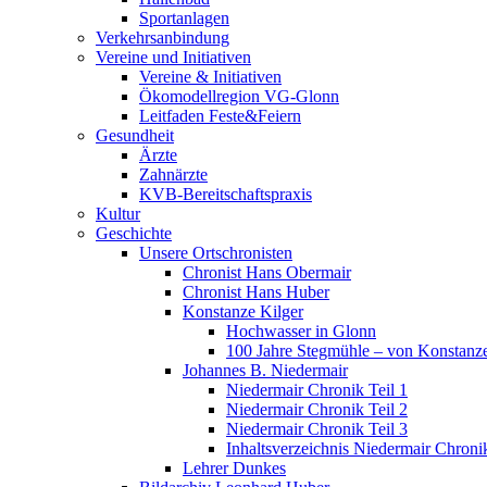
Sportanlagen
Verkehrsanbindung
Vereine und Initiativen
Vereine & Initiativen
Ökomodellregion VG-Glonn
Leitfaden Feste&Feiern
Gesundheit
Ärzte
Zahnärzte
KVB-Bereitschaftspraxis
Kultur
Geschichte
Unsere Ortschronisten
Chronist Hans Obermair
Chronist Hans Huber
Konstanze Kilger
Hochwasser in Glonn
100 Jahre Stegmühle – von Konstanze
Johannes B. Niedermair
Niedermair Chronik Teil 1
Niedermair Chronik Teil 2
Niedermair Chronik Teil 3
Inhaltsverzeichnis Niedermair Chroni
Lehrer Dunkes