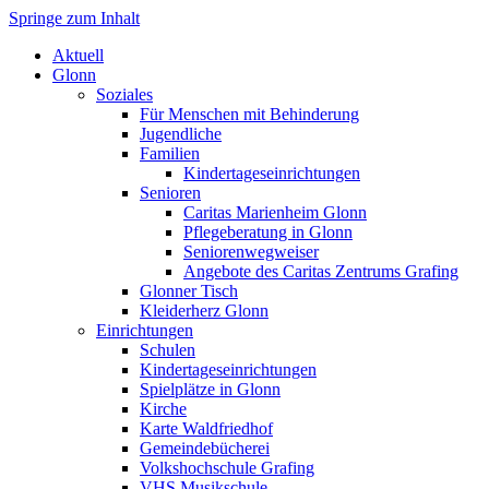
Springe zum Inhalt
Markt Glonn
Aktuell
Glonn
Soziales
Für Menschen mit Behinderung
Jugendliche
Familien
Kindertageseinrichtungen
Senioren
Caritas Marienheim Glonn
Pflegeberatung in Glonn
Seniorenwegweiser
Angebote des Caritas Zentrums Grafing
Glonner Tisch
Kleiderherz Glonn
Einrichtungen
Schulen
Kindertageseinrichtungen
Spielplätze in Glonn
Kirche
Karte Waldfriedhof
Gemeindebücherei
Volkshochschule Grafing
VHS Musikschule