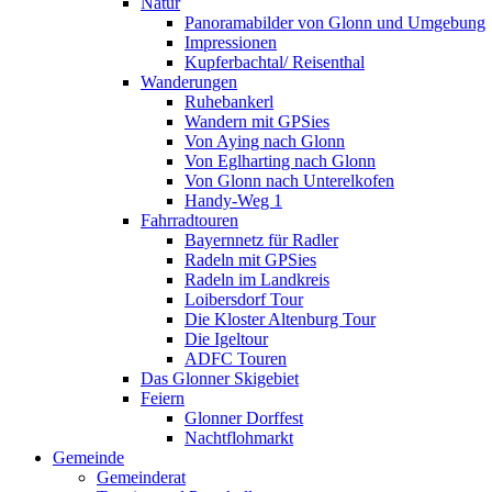
Natur
Panoramabilder von Glonn und Umgebung
Impressionen
Kupferbachtal/ Reisenthal
Wanderungen
Ruhebankerl
Wandern mit GPSies
Von Aying nach Glonn
Von Eglharting nach Glonn
Von Glonn nach Unterelkofen
Handy-Weg 1
Fahrradtouren
Bayernnetz für Radler
Radeln mit GPSies
Radeln im Landkreis
Loibersdorf Tour
Die Kloster Altenburg Tour
Die Igeltour
ADFC Touren
Das Glonner Skigebiet
Feiern
Glonner Dorffest
Nachtflohmarkt
Gemeinde
Gemeinderat