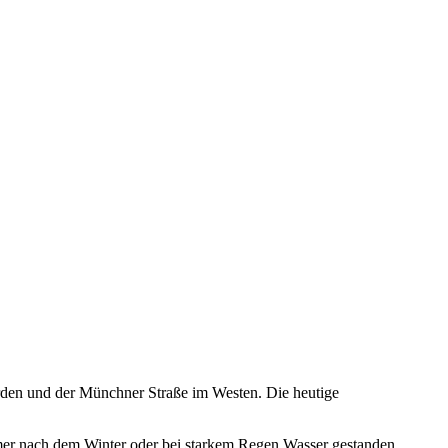
orden und der Münchner Straße im Westen. Die heutige
mmer nach dem Winter oder bei starkem Regen Wasser gestanden,