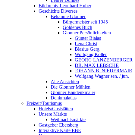
Lehrer Dunkes
Bildarchiv Leonhard Huber
Geschichte Diverses
Bekannte Glonner
Bürgermeister seit 1945
Goldenes Buch
Glonner Persönlichkeiten
Günter Bialas
Lena Christ
Blasius Gerg
Wolfgang Koller
GEORG LANZENBERGER
DR. MAX LEBSCHE
JOHANN B. NIEDERMAIR
Wolfgang Wagner sen. / jun.
Alte Ansichten
Die Glonner Mühlen
Glonner Baudenkmäler
Denkmalatlas
Freizeit/Tourismus
Hotels/Gaststätten
Unsere Märkte
Weihnachtsmärkte
Gastgeber Ebersberg
Interaktive Karte EBE