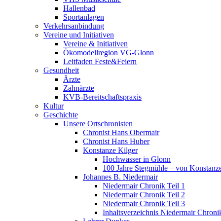
Hallenbad
Sportanlagen
Verkehrsanbindung
Vereine und Initiativen
Vereine & Initiativen
Ökomodellregion VG-Glonn
Leitfaden Feste&Feiern
Gesundheit
Ärzte
Zahnärzte
KVB-Bereitschaftspraxis
Kultur
Geschichte
Unsere Ortschronisten
Chronist Hans Obermair
Chronist Hans Huber
Konstanze Kilger
Hochwasser in Glonn
100 Jahre Stegmühle – von Konstanze
Johannes B. Niedermair
Niedermair Chronik Teil 1
Niedermair Chronik Teil 2
Niedermair Chronik Teil 3
Inhaltsverzeichnis Niedermair Chroni