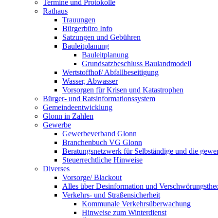
Termine und Protokolle
Rathaus
Trauungen
Bürgerbüro Info
Satzungen und Gebühren
Bauleitplanung
Bauleitplanung
Grundsatzbeschluss Baulandmodell
Wertstoffhof/ Abfallbeseitigung
Wasser, Abwasser
Vorsorgen für Krisen und Katastrophen
Bürger- und Ratsinformationssystem
Gemeindeentwicklung
Glonn in Zahlen
Gewerbe
Gewerbeverband Glonn
Branchenbuch VG Glonn
Beratungsnetzwerk für Selbständige und die gewer
Steuerrechtliche Hinweise
Diverses
Vorsorge/ Blackout
Alles über Desinformation und Verschwörungstheo
Verkehrs- und Straßensicherheit
Kommunale Verkehrsüberwachung
Hinweise zum Winterdienst