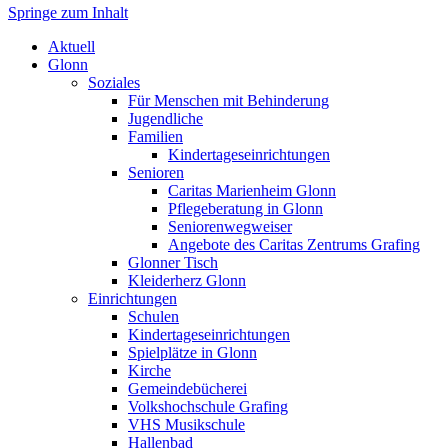
Springe zum Inhalt
Markt Glonn
Aktuell
Glonn
Soziales
Für Menschen mit Behinderung
Jugendliche
Familien
Kindertageseinrichtungen
Senioren
Caritas Marienheim Glonn
Pflegeberatung in Glonn
Seniorenwegweiser
Angebote des Caritas Zentrums Grafing
Glonner Tisch
Kleiderherz Glonn
Einrichtungen
Schulen
Kindertageseinrichtungen
Spielplätze in Glonn
Kirche
Gemeindebücherei
Volkshochschule Grafing
VHS Musikschule
Hallenbad