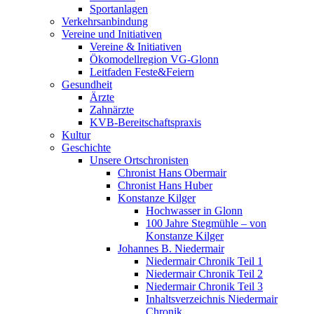
Sportanlagen
Verkehrsanbindung
Vereine und Initiativen
Vereine & Initiativen
Ökomodellregion VG-Glonn
Leitfaden Feste&Feiern
Gesundheit
Ärzte
Zahnärzte
KVB-Bereitschaftspraxis
Kultur
Geschichte
Unsere Ortschronisten
Chronist Hans Obermair
Chronist Hans Huber
Konstanze Kilger
Hochwasser in Glonn
100 Jahre Stegmühle – von
Konstanze Kilger
Johannes B. Niedermair
Niedermair Chronik Teil 1
Niedermair Chronik Teil 2
Niedermair Chronik Teil 3
Inhaltsverzeichnis Niedermair
Chronik