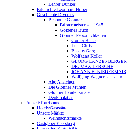
Lehrer Dunkes
Bildarchiv Leonhard Huber
Geschichte Diverses
Bekannte Glonner
Bürgermeister seit 1945
Goldenes Buch
Glonner Persönlichkeiten
Günter Bialas
Lena Christ
Blasius Gerg
Wolfgang Koller
GEORG LANZENBERGER
DR. MAX LEBSCHE
JOHANN B. NIEDERMAIR
Wolfgang Wagner sen. / jun.
Alte Ansichten
Die Glonner Mühlen
Glonner Baudenkmäler
Denkmalatlas
Freizeit/Tourismus
Hotels/Gaststätten
Unsere Märkte
Weihnachtsmärkte
Gastgeber Ebersberg
Interaktive Karte EBE