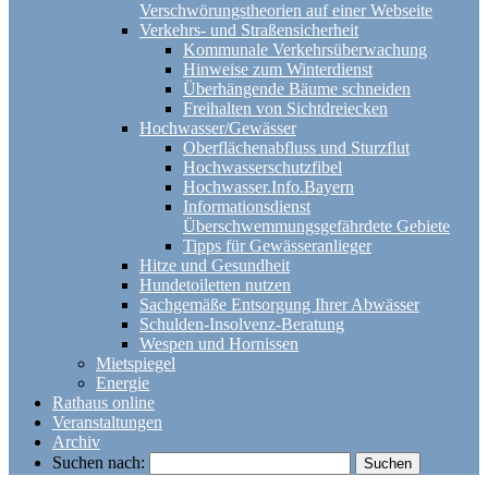
Verschwörungstheorien auf einer Webseite
Verkehrs- und Straßensicherheit
Kommunale Verkehrsüberwachung
Hinweise zum Winterdienst
Überhängende Bäume schneiden
Freihalten von Sichtdreiecken
Hochwasser/Gewässer
Oberflächenabfluss und Sturzflut
Hochwasserschutzfibel
Hochwasser.Info.Bayern
Informationsdienst
Überschwemmungsgefährdete Gebiete
Tipps für Gewässeranlieger
Hitze und Gesundheit
Hundetoiletten nutzen
Sachgemäße Entsorgung Ihrer Abwässer
Schulden-Insolvenz-Beratung
Wespen und Hornissen
Mietspiegel
Energie
Rathaus online
Veranstaltungen
Archiv
Suchen nach: