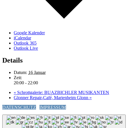
Google Kalender
iCalendar
Outlook 365
Outlook Live
Details
Datum:
16 Januar
Zeit:
20:00 - 22:00
«
Schrottgalerie: BUAZBICHLER MUSIKANTEN
Glonner Repair-Café, Marienheim Glonn
»
DATENSCHUTZ
IMPRESSUM