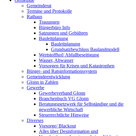
Gemeinde
Gemeinderat
Termine und Protokolle
Rathaus
Trauungen
Bürgerbüro Info
Satzungen und Gebühren
Bauleitplanung
Bauleitplanung
Grundsatzbeschluss Baulandmodell
Wertstoffhof/ Abfallbeseitigung
Wasser, Abwasser
Vorsorgen für Krisen und Katastrophen
Bürger- und Ratsinformationssystem
Gemeindeentwicklung
Glonn in Zahlen
Gewerbe
Gewerbeverband Glonn
Branchenbuch VG Glonn
Beratungsnetzwerk für Selbständige und die
gewerbliche Wirtschaft
Steuerrechtliche Hinweise
Diverses
Vorsorge/ Blackout
Alles über Desinformation und