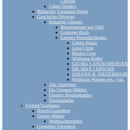
Chronik
Lehrer Dunkes
Bildarchiv Leonhard Huber
Geschichte Diverses
Bekannte Glonner
Bürgermeister seit 1945
Goldenes Buch
Glonner Persönlichkeiten
Günter Bialas
Lena Christ
Blasius Gerg
Wolfgang Koller
GEORG LANZENBERGER
DR. MAX LEBSCHE
JOHANN B. NIEDERMAIR
Wolfgang Wagner sen. / jun.
Alte Ansichten
Die Glonner Mühlen
Glonner Baudenkmäler
Denkmalatlas
Freizeit/Tourismus
Hotels/Gaststätten
Unsere Märkte
Weihnachtsmärkte
Gastgeber Ebersberg