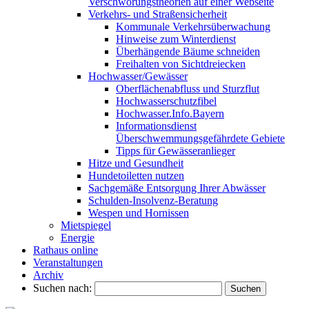
Verschwörungstheorien auf einer Webseite
Verkehrs- und Straßensicherheit
Kommunale Verkehrsüberwachung
Hinweise zum Winterdienst
Überhängende Bäume schneiden
Freihalten von Sichtdreiecken
Hochwasser/Gewässer
Oberflächenabfluss und Sturzflut
Hochwasserschutzfibel
Hochwasser.Info.Bayern
Informationsdienst
Überschwemmungsgefährdete Gebiete
Tipps für Gewässeranlieger
Hitze und Gesundheit
Hundetoiletten nutzen
Sachgemäße Entsorgung Ihrer Abwässer
Schulden-Insolvenz-Beratung
Wespen und Hornissen
Mietspiegel
Energie
Rathaus online
Veranstaltungen
Archiv
Suchen nach: