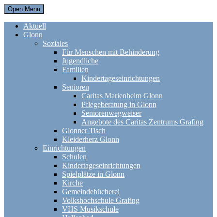
Open Menu
Aktuell
Glonn
Soziales
Für Menschen mit Behinderung
Jugendliche
Familien
Kindertageseinrichtungen
Senioren
Caritas Marienheim Glonn
Pflegeberatung in Glonn
Seniorenwegweiser
Angebote des Caritas Zentrums Grafing
Glonner Tisch
Kleiderherz Glonn
Einrichtungen
Schulen
Kindertageseinrichtungen
Spielplätze in Glonn
Kirche
Gemeindebücherei
Volkshochschule Grafing
VHS Musikschule