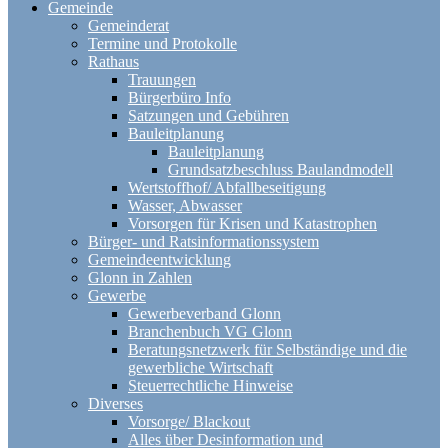
Gemeinde
Gemeinderat
Termine und Protokolle
Rathaus
Trauungen
Bürgerbüro Info
Satzungen und Gebühren
Bauleitplanung
Bauleitplanung
Grundsatzbeschluss Baulandmodell
Wertstoffhof/ Abfallbeseitigung
Wasser, Abwasser
Vorsorgen für Krisen und Katastrophen
Bürger- und Ratsinformationssystem
Gemeindeentwicklung
Glonn in Zahlen
Gewerbe
Gewerbeverband Glonn
Branchenbuch VG Glonn
Beratungsnetzwerk für Selbständige und die
gewerbliche Wirtschaft
Steuerrechtliche Hinweise
Diverses
Vorsorge/ Blackout
Alles über Desinformation und