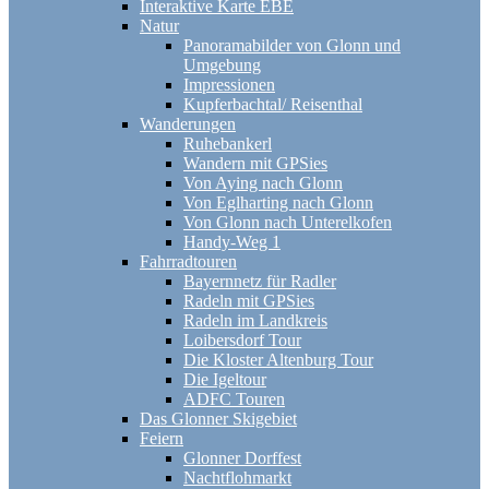
Interaktive Karte EBE
Natur
Panoramabilder von Glonn und
Umgebung
Impressionen
Kupferbachtal/ Reisenthal
Wanderungen
Ruhebankerl
Wandern mit GPSies
Von Aying nach Glonn
Von Eglharting nach Glonn
Von Glonn nach Unterelkofen
Handy-Weg 1
Fahrradtouren
Bayernnetz für Radler
Radeln mit GPSies
Radeln im Landkreis
Loibersdorf Tour
Die Kloster Altenburg Tour
Die Igeltour
ADFC Touren
Das Glonner Skigebiet
Feiern
Glonner Dorffest
Nachtflohmarkt