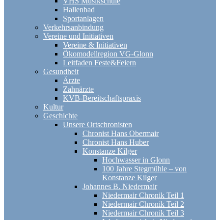
VHS Musikschule
Hallenbad
Sportanlagen
Verkehrsanbindung
Vereine und Initiativen
Vereine & Initiativen
Ökomodellregion VG-Glonn
Leitfaden Feste&Feiern
Gesundheit
Ärzte
Zahnärzte
KVB-Bereitschaftspraxis
Kultur
Geschichte
Unsere Ortschronisten
Chronist Hans Obermair
Chronist Hans Huber
Konstanze Kilger
Hochwasser in Glonn
100 Jahre Stegmühle – von
Konstanze Kilger
Johannes B. Niedermair
Niedermair Chronik Teil 1
Niedermair Chronik Teil 2
Niedermair Chronik Teil 3