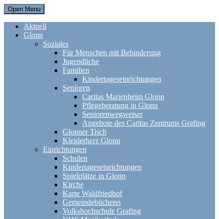
Open Menu
Aktuell
Glonn
Soziales
Für Menschen mit Behinderung
Jugendliche
Familien
Kindertageseinrichtungen
Senioren
Caritas Marienheim Glonn
Pflegeberatung in Glonn
Seniorenwegweiser
Angebote des Caritas Zentrums Grafing
Glonner Tisch
Kleiderherz Glonn
Einrichtungen
Schulen
Kindertageseinrichtungen
Spielplätze in Glonn
Kirche
Karte Waldfriedhof
Gemeindebücherei
Volkshochschule Grafing