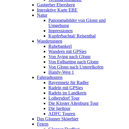
Gastgeber Ebersberg
Interaktive Karte EBE
Natur
Panoramabilder von Glonn und
Umgebung
Impressionen
Kupferbachtal/ Reisenthal
Wanderungen
Ruhebankerl
Wandern mit GPSies
Von Aying nach Glonn
Von Eglharting nach Glonn
Von Glonn nach Unterelkofen
Handy-Weg 1
Fahrradtouren
Bayernnetz für Radler
Radeln mit GPSies
Radeln im Landkreis
Loibersdorf Tour
Die Kloster Altenburg Tour
Die Igeltour
ADFC Touren
Das Glonner Skigebiet
Feiern