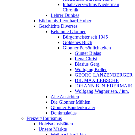
Inhaltsverzeichnis Niedermair
Chronik
Lehrer Dunkes
Bildarchiv Leonhard Huber
Geschichte Diverses
Bekannte Glonner
Bürgermeister seit 1945
Goldenes Buch
Glonner Persönlichkeiten
Günter Bialas
Lena Christ
Blasius Gerg
Wolfgang Koller
GEORG LANZENBERGER
DR. MAX LEBSCHE
JOHANN B. NIEDERMAIR
Wolfgang Wagner sen. / jun.
Alte Ansichten
Die Glonner Mühlen
Glonner Baudenkmäler
Denkmalatlas
Freizeit/Tourismus
Hotels/Gaststätten
Unsere Märkte
Weihnachtsmärkte