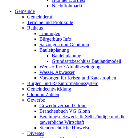
Glonner Dorffest
Nachtflohmarkt
Gemeinde
Gemeinderat
Termine und Protokolle
Rathaus
Trauungen
Bürgerbüro Info
Satzungen und Gebühren
Bauleitplanung
Bauleitplanung
Grundsatzbeschluss Baulandmodell
Wertstoffhof/ Abfallbeseitigung
Wasser, Abwasser
Vorsorgen für Krisen und Katastrophen
Bürger- und Ratsinformationssystem
Gemeindeentwicklung
Glonn in Zahlen
Gewerbe
Gewerbeverband Glonn
Branchenbuch VG Glonn
Beratungsnetzwerk für Selbständige und die
gewerbliche Wirtschaft
Steuerrechtliche Hinweise
Diverses