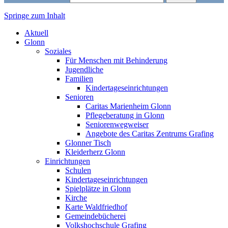
Springe zum Inhalt
Markt Glonn
Aktuell
Glonn
Soziales
Für Menschen mit Behinderung
Jugendliche
Familien
Kindertageseinrichtungen
Senioren
Caritas Marienheim Glonn
Pflegeberatung in Glonn
Seniorenwegweiser
Angebote des Caritas Zentrums Grafing
Glonner Tisch
Kleiderherz Glonn
Einrichtungen
Schulen
Kindertageseinrichtungen
Spielplätze in Glonn
Kirche
Karte Waldfriedhof
Gemeindebücherei
Volkshochschule Grafing