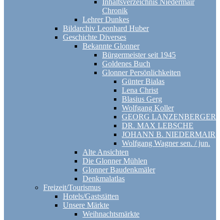
Inhaltsverzeichnis Niedermair
Chronik
Lehrer Dunkes
Bildarchiv Leonhard Huber
Geschichte Diverses
Bekannte Glonner
Bürgermeister seit 1945
Goldenes Buch
Glonner Persönlichkeiten
Günter Bialas
Lena Christ
Blasius Gerg
Wolfgang Koller
GEORG LANZENBERGER
DR. MAX LEBSCHE
JOHANN B. NIEDERMAIR
Wolfgang Wagner sen. / jun.
Alte Ansichten
Die Glonner Mühlen
Glonner Baudenkmäler
Denkmalatlas
Freizeit/Tourismus
Hotels/Gaststätten
Unsere Märkte
Weihnachtsmärkte