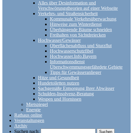
Alles über Desinformation und
Verschwörungstheorien auf einer Webseite
Verkehrs- und Straßensicherheit
Kommunale Verkehrsüberwachung
Hinweise zum Winterdienst
Überhängende Bäume schneiden
Freihalten von Sichtdreiecken
Hochwasser/Gewässer
Oberflächenabfluss und Sturzflut
Hochwasserschutzfibel
Hochwasser.Info.Bayern
Informationsdienst
Überschwemmungsgefährdete Gebiete
Tipps für Gewässeranlieger
Hitze und Gesundheit
Hundetoiletten nutzen
Sachgemäße Entsorgung Ihrer Abwässer
Schulden-Insolvenz-Beratung
Wespen und Hornissen
Mietspiegel
Energie
Rathaus online
Veranstaltungen
Archiv
Suchen nach: