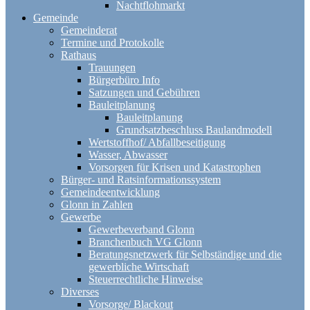
Nachtflohmarkt
Gemeinde
Gemeinderat
Termine und Protokolle
Rathaus
Trauungen
Bürgerbüro Info
Satzungen und Gebühren
Bauleitplanung
Bauleitplanung
Grundsatzbeschluss Baulandmodell
Wertstoffhof/ Abfallbeseitigung
Wasser, Abwasser
Vorsorgen für Krisen und Katastrophen
Bürger- und Ratsinformationssystem
Gemeindeentwicklung
Glonn in Zahlen
Gewerbe
Gewerbeverband Glonn
Branchenbuch VG Glonn
Beratungsnetzwerk für Selbständige und die
gewerbliche Wirtschaft
Steuerrechtliche Hinweise
Diverses
Vorsorge/ Blackout