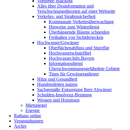
Vorsorge/ Blackout
Alles über Desinformation und
Verschwörungstheorien auf einer Webseite
Verkehrs- und Straßensicherheit
Kommunale Verkehrsüberwachung
Hinweise zum Winterdienst
Überhängende Bäume schneiden
Freihalten von Sichtdreiecken
Hochwasser/Gewässer
Oberflächenabfluss und Sturzflut
Hochwasserschutzfibel
Hochwasser.Info.Bayern
Informationsdienst
Überschwemmungsgefährdete Gebiete
Tipps für Gewässeranlieger
Hitze und Gesundheit
Hundetoiletten nutzen
Sachgemäße Entsorgung Ihrer Abwässer
Schulden-Insolvenz-Beratung
Wespen und Hornissen
Mietspiegel
Energie
Rathaus online
Veranstaltungen
Archiv