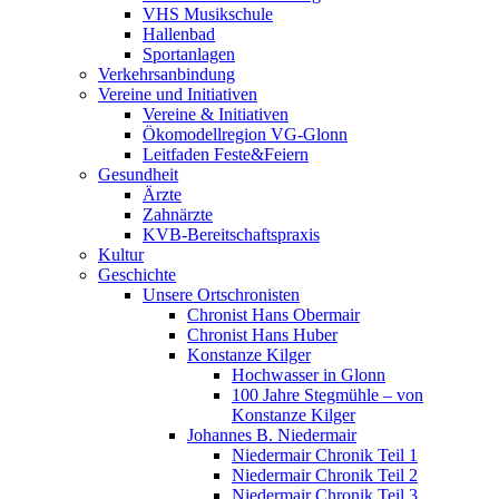
VHS Musikschule
Hallenbad
Sportanlagen
Verkehrsanbindung
Vereine und Initiativen
Vereine & Initiativen
Ökomodellregion VG-Glonn
Leitfaden Feste&Feiern
Gesundheit
Ärzte
Zahnärzte
KVB-Bereitschaftspraxis
Kultur
Geschichte
Unsere Ortschronisten
Chronist Hans Obermair
Chronist Hans Huber
Konstanze Kilger
Hochwasser in Glonn
100 Jahre Stegmühle – von
Konstanze Kilger
Johannes B. Niedermair
Niedermair Chronik Teil 1
Niedermair Chronik Teil 2
Niedermair Chronik Teil 3