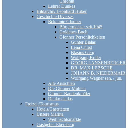
Chronik
Lehrer Dunkes
Bildarchiv Leonhard Huber
Geschichte Diverses
Bekannte Glonner
Bürgermeister seit 1945
Goldenes Buch
Glonner Persönlichkeiten
Günter Bialas
Lena Christ
Blasius Gerg
Wolfgang Koller
GEORG LANZENBERGER
DR. MAX LEBSCHE
JOHANN B. NIEDERMAIR
Wolfgang Wagner sen. / jun.
Alte Ansichten
Die Glonner Mühlen
Glonner Baudenkmäler
Denkmalatlas
Freizeit/Tourismus
Hotels/Gaststätten
Unsere Märkte
Weihnachtsmärkte
Gastgeber Ebersberg