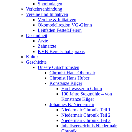
Sportanlagen
Verkehrsanbindung
Vereine und Initiativen
Vereine & Initiativen
Ökomodellregion VG-Glonn
Leitfaden Feste&Feiern
Gesundheit
Ärzte
Zahnärzte
KVB-Bereitschaftspraxis
Kultur
Geschichte
Unsere Ortschronisten
Chronist Hans Obermair
Chronist Hans Huber
Konstanze Kilger
Hochwasser in Glonn
100 Jahre Stegmühle – von
Konstanze Kilger
Johannes B. Niedermair
Niedermair Chronik Teil 1
Niedermair Chronik Teil 2
Niedermair Chronik Teil 3
Inhaltsverzeichnis Niedermair
Chronik