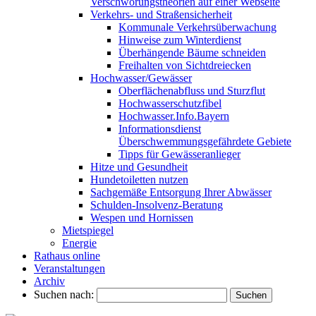
Verschwörungstheorien auf einer Webseite
Verkehrs- und Straßensicherheit
Kommunale Verkehrsüberwachung
Hinweise zum Winterdienst
Überhängende Bäume schneiden
Freihalten von Sichtdreiecken
Hochwasser/Gewässer
Oberflächenabfluss und Sturzflut
Hochwasserschutzfibel
Hochwasser.Info.Bayern
Informationsdienst
Überschwemmungsgefährdete Gebiete
Tipps für Gewässeranlieger
Hitze und Gesundheit
Hundetoiletten nutzen
Sachgemäße Entsorgung Ihrer Abwässer
Schulden-Insolvenz-Beratung
Wespen und Hornissen
Mietspiegel
Energie
Rathaus online
Veranstaltungen
Archiv
Suchen nach: