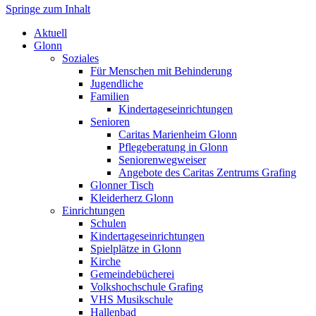
Springe zum Inhalt
Markt Glonn
Aktuell
Glonn
Soziales
Für Menschen mit Behinderung
Jugendliche
Familien
Kindertageseinrichtungen
Senioren
Caritas Marienheim Glonn
Pflegeberatung in Glonn
Seniorenwegweiser
Angebote des Caritas Zentrums Grafing
Glonner Tisch
Kleiderherz Glonn
Einrichtungen
Schulen
Kindertageseinrichtungen
Spielplätze in Glonn
Kirche
Gemeindebücherei
Volkshochschule Grafing
VHS Musikschule
Hallenbad