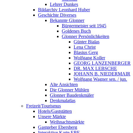
Lehrer Dunkes
Bildarchiv Leonhard Huber
Geschichte Diverses
Bekannte Glonner
Bürgermeister seit 1945
Goldenes Buch
Glonner Persönlichkeiten
Günter Bialas
Lena Christ
Blasius Gerg
Wolfgang Koller
GEORG LANZENBERGER
DR. MAX LEBSCHE
JOHANN B. NIEDERMAIR
Wolfgang Wagner sen. / jun.
Alte Ansichten
Die Glonner Mühlen
Glonner Baudenkmäler
Denkmalatlas
Freizeit/Tourismus
Hotels/Gaststätten
Unsere Märkte
Weihnachtsmärkte
Gastgeber Ebersberg
Interaktive Karte EBE