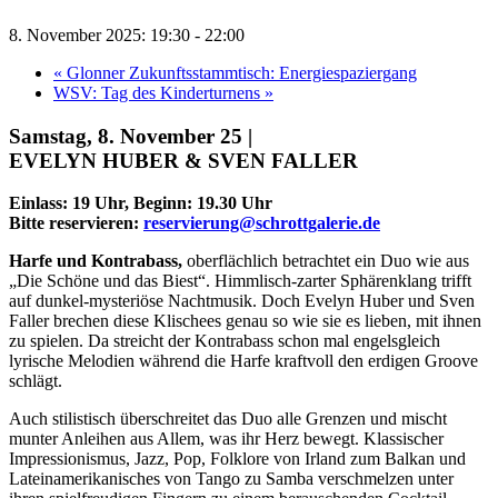
8. November 2025: 19:30
-
22:00
«
Glonner Zukunftsstammtisch: Energiespaziergang
WSV: Tag des Kinderturnens
»
Samstag, 8. November 25 |
EVELYN HUBER & SVEN FALLER
Einlass: 19 Uhr, Beginn: 19.30 Uhr
Bitte reservieren:
reservierung@schrottgalerie.de
Harfe und Kontrabass,
oberflächlich betrachtet ein Duo wie aus
„Die Schöne und das Biest“. Himmlisch-zarter Sphärenklang trifft
auf dunkel-mysteriöse Nachtmusik. Doch Evelyn Huber und Sven
Faller brechen diese Klischees genau so wie sie es lieben, mit ihnen
zu spielen. Da streicht der Kontrabass schon mal engelsgleich
lyrische Melodien während die Harfe kraftvoll den erdigen Groove
schlägt.
Auch stilistisch überschreitet das Duo alle Grenzen und mischt
munter Anleihen aus Allem, was ihr Herz bewegt. Klassischer
Impressionismus, Jazz, Pop, Folklore von Irland zum Balkan und
Lateinamerikanisches von Tango zu Samba verschmelzen unter