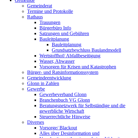
Gemeinde
Gemeinderat
Termine und Protokolle
Rathaus
Trauungen
Bürgerbüro Info
Satzungen und Gebühren
Bauleitplanung
Bauleitplanung
Grundsatzbeschluss Baulandmodell
Wertstoffhof/ Abfallbeseitigung
Wasser, Abwasser
Vorsorgen für Krisen und Katastrophen
Bürger- und Ratsinformationssystem
Gemeindeentwicklung
Glonn in Zahlen
Gewerbe
Gewerbeverband Glonn
Branchenbuch VG Glonn
Beratungsnetzwerk für Selbständige und die
gewerbliche Wirtschaft
Steuerrechtliche Hinweise
Diverses
Vorsorge/ Blackout
Alles über Desinformation und