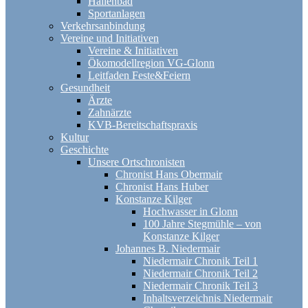
Hallenbad
Sportanlagen
Verkehrsanbindung
Vereine und Initiativen
Vereine & Initiativen
Ökomodellregion VG-Glonn
Leitfaden Feste&Feiern
Gesundheit
Ärzte
Zahnärzte
KVB-Bereitschaftspraxis
Kultur
Geschichte
Unsere Ortschronisten
Chronist Hans Obermair
Chronist Hans Huber
Konstanze Kilger
Hochwasser in Glonn
100 Jahre Stegmühle – von
Konstanze Kilger
Johannes B. Niedermair
Niedermair Chronik Teil 1
Niedermair Chronik Teil 2
Niedermair Chronik Teil 3
Inhaltsverzeichnis Niedermair