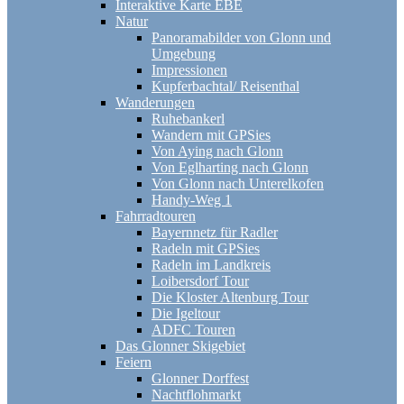
Interaktive Karte EBE
Natur
Panoramabilder von Glonn und
Umgebung
Impressionen
Kupferbachtal/ Reisenthal
Wanderungen
Ruhebankerl
Wandern mit GPSies
Von Aying nach Glonn
Von Eglharting nach Glonn
Von Glonn nach Unterelkofen
Handy-Weg 1
Fahrradtouren
Bayernnetz für Radler
Radeln mit GPSies
Radeln im Landkreis
Loibersdorf Tour
Die Kloster Altenburg Tour
Die Igeltour
ADFC Touren
Das Glonner Skigebiet
Feiern
Glonner Dorffest
Nachtflohmarkt