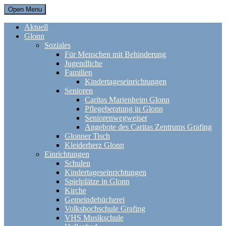
Open Menu
Aktuell
Glonn
Soziales
Für Menschen mit Behinderung
Jugendliche
Familien
Kindertageseinrichtungen
Senioren
Caritas Marienheim Glonn
Pflegeberatung in Glonn
Seniorenwegweiser
Angebote des Caritas Zentrums Grafing
Glonner Tisch
Kleiderherz Glonn
Einrichtungen
Schulen
Kindertageseinrichtungen
Spielplätze in Glonn
Kirche
Gemeindebücherei
Volkshochschule Grafing
VHS Musikschule