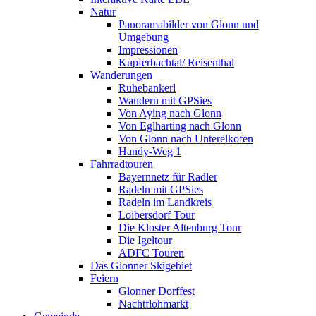
Natur
Panoramabilder von Glonn und
Umgebung
Impressionen
Kupferbachtal/ Reisenthal
Wanderungen
Ruhebankerl
Wandern mit GPSies
Von Aying nach Glonn
Von Eglharting nach Glonn
Von Glonn nach Unterelkofen
Handy-Weg 1
Fahrradtouren
Bayernnetz für Radler
Radeln mit GPSies
Radeln im Landkreis
Loibersdorf Tour
Die Kloster Altenburg Tour
Die Igeltour
ADFC Touren
Das Glonner Skigebiet
Feiern
Glonner Dorffest
Nachtflohmarkt