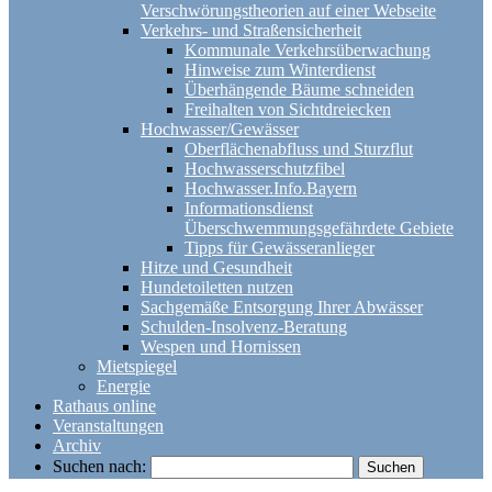
Verschwörungstheorien auf einer Webseite
Verkehrs- und Straßensicherheit
Kommunale Verkehrsüberwachung
Hinweise zum Winterdienst
Überhängende Bäume schneiden
Freihalten von Sichtdreiecken
Hochwasser/Gewässer
Oberflächenabfluss und Sturzflut
Hochwasserschutzfibel
Hochwasser.Info.Bayern
Informationsdienst
Überschwemmungsgefährdete Gebiete
Tipps für Gewässeranlieger
Hitze und Gesundheit
Hundetoiletten nutzen
Sachgemäße Entsorgung Ihrer Abwässer
Schulden-Insolvenz-Beratung
Wespen und Hornissen
Mietspiegel
Energie
Rathaus online
Veranstaltungen
Archiv
Suchen nach: