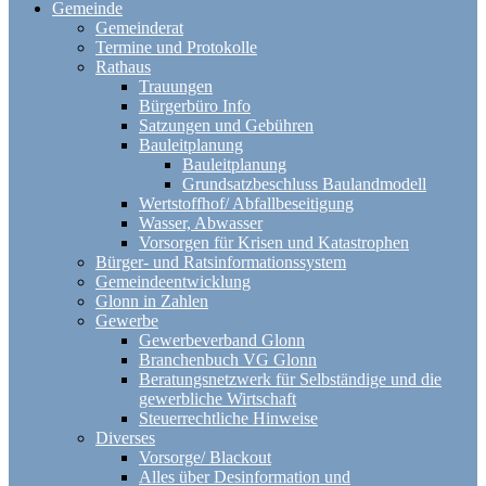
Gemeinde
Gemeinderat
Termine und Protokolle
Rathaus
Trauungen
Bürgerbüro Info
Satzungen und Gebühren
Bauleitplanung
Bauleitplanung
Grundsatzbeschluss Baulandmodell
Wertstoffhof/ Abfallbeseitigung
Wasser, Abwasser
Vorsorgen für Krisen und Katastrophen
Bürger- und Ratsinformationssystem
Gemeindeentwicklung
Glonn in Zahlen
Gewerbe
Gewerbeverband Glonn
Branchenbuch VG Glonn
Beratungsnetzwerk für Selbständige und die
gewerbliche Wirtschaft
Steuerrechtliche Hinweise
Diverses
Vorsorge/ Blackout
Alles über Desinformation und