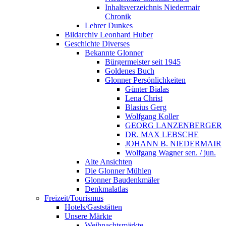
Inhaltsverzeichnis Niedermair
Chronik
Lehrer Dunkes
Bildarchiv Leonhard Huber
Geschichte Diverses
Bekannte Glonner
Bürgermeister seit 1945
Goldenes Buch
Glonner Persönlichkeiten
Günter Bialas
Lena Christ
Blasius Gerg
Wolfgang Koller
GEORG LANZENBERGER
DR. MAX LEBSCHE
JOHANN B. NIEDERMAIR
Wolfgang Wagner sen. / jun.
Alte Ansichten
Die Glonner Mühlen
Glonner Baudenkmäler
Denkmalatlas
Freizeit/Tourismus
Hotels/Gaststätten
Unsere Märkte
Weihnachtsmärkte