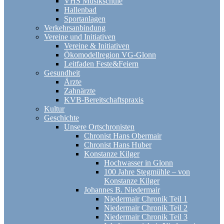
VHS Musikschule
Hallenbad
Sportanlagen
Verkehrsanbindung
Vereine und Initiativen
Vereine & Initiativen
Ökomodellregion VG-Glonn
Leitfaden Feste&Feiern
Gesundheit
Ärzte
Zahnärzte
KVB-Bereitschaftspraxis
Kultur
Geschichte
Unsere Ortschronisten
Chronist Hans Obermair
Chronist Hans Huber
Konstanze Kilger
Hochwasser in Glonn
100 Jahre Stegmühle – von
Konstanze Kilger
Johannes B. Niedermair
Niedermair Chronik Teil 1
Niedermair Chronik Teil 2
Niedermair Chronik Teil 3