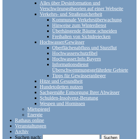
Alles über Desinformation und
Verschwörungstheorien auf einer Webseite
Verkehrs- und Straßensicherheit
Kommunale Verkehrsüberwachung
Hinweise zum Winterdienst
Überhängende Bäume schneiden
Freihalten von Sichtdreiecken
Hochwasser/Gewässer
Oberflächenabfluss und Sturzflut
Hochwasserschutzfibel
Hochwasser.Info.Bayern
Informationsdienst
Überschwemmungsgefährdete Gebiete
Tipps für Gewässeranlieger
Hitze und Gesundheit
Hundetoiletten nutzen
Sachgemäße Entsorgung Ihrer Abwässer
Schulden-Insolvenz-Beratung
Wespen und Hornissen
Mietspiegel
Energie
Rathaus online
Veranstaltungen
Archiv
Suchen nach: