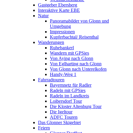
Gastgeber Ebersberg
Interaktive Karte EBE
Natur
Panoramabilder von Glonn und
Umgebung
Impressionen
Kupferbachtal/ Reisenthal
Wanderungen
Ruhebankerl
Wandern mit GPSies
Von Aying nach Glonn
Von Eglharting nach Glonn
Von Glonn nach Unterelkofen
Handy-Weg 1
Fahrradtouren
Bayernnetz für Radler
Radeln mit GPSies
Radeln im Landkreis
Loibersdorf Tour
Die Kloster Altenburg Tour
Die Igeltour
ADFC Touren
Das Glonner Skigebiet
Feiern