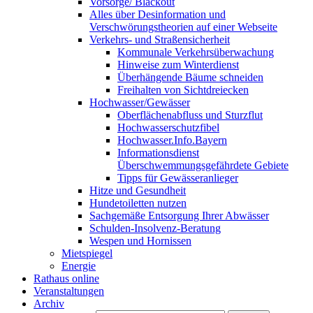
Vorsorge/ Blackout
Alles über Desinformation und
Verschwörungstheorien auf einer Webseite
Verkehrs- und Straßensicherheit
Kommunale Verkehrsüberwachung
Hinweise zum Winterdienst
Überhängende Bäume schneiden
Freihalten von Sichtdreiecken
Hochwasser/Gewässer
Oberflächenabfluss und Sturzflut
Hochwasserschutzfibel
Hochwasser.Info.Bayern
Informationsdienst
Überschwemmungsgefährdete Gebiete
Tipps für Gewässeranlieger
Hitze und Gesundheit
Hundetoiletten nutzen
Sachgemäße Entsorgung Ihrer Abwässer
Schulden-Insolvenz-Beratung
Wespen und Hornissen
Mietspiegel
Energie
Rathaus online
Veranstaltungen
Archiv