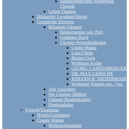
Inhaltsverzeichnis Niedermair
Chronik
Lehrer Dunkes
Bildarchiv Leonhard Huber
Geschichte Diverses
Bekannte Glonner
Bürgermeister seit 1945
Goldenes Buch
Glonner Persönlichkeiten
Günter Bialas
Lena Christ
Blasius Gerg
Wolfgang Koller
GEORG LANZENBERGER
DR. MAX LEBSCHE
JOHANN B. NIEDERMAIR
Wolfgang Wagner sen. / jun.
Alte Ansichten
Die Glonner Mühlen
Glonner Baudenkmäler
Denkmalatlas
Freizeit/Tourismus
Hotels/Gaststätten
Unsere Märkte
Weihnachtsmärkte