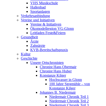
VHS Musikschule
Hallenbad
Sportanlagen
Verkehrsanbindung
Vereine und Initiativen
Vereine & Initiativen
Ökomodellregion VG-Glonn
Leitfaden Feste&Feiern
Gesundheit
Ärzte
Zahnärzte
KVB-Bereitschaftspraxis
Kultur
Geschichte
Unsere Ortschronisten
Chronist Hans Obermair
Chronist Hans Huber
Konstanze Kilger
Hochwasser in Glonn
100 Jahre Stegmühle – von
Konstanze Kilger
Johannes B. Niedermair
Niedermair Chronik Teil 1
Niedermair Chronik Teil 2
Niedermair Chronik Teil 3