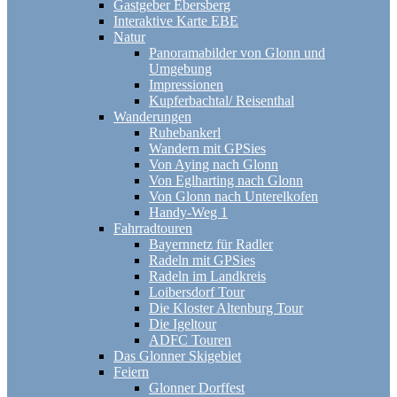
Gastgeber Ebersberg
Interaktive Karte EBE
Natur
Panoramabilder von Glonn und
Umgebung
Impressionen
Kupferbachtal/ Reisenthal
Wanderungen
Ruhebankerl
Wandern mit GPSies
Von Aying nach Glonn
Von Eglharting nach Glonn
Von Glonn nach Unterelkofen
Handy-Weg 1
Fahrradtouren
Bayernnetz für Radler
Radeln mit GPSies
Radeln im Landkreis
Loibersdorf Tour
Die Kloster Altenburg Tour
Die Igeltour
ADFC Touren
Das Glonner Skigebiet
Feiern
Glonner Dorffest