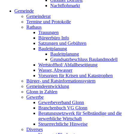
Glonner Dorffest
Nachtflohmarkt
Gemeinde
Gemeinderat
Termine und Protokolle
Rathaus
Trauungen
Bürgerbüro Info
Satzungen und Gebühren
Bauleitplanung
Bauleitplanung
Grundsatzbeschluss Baulandmodell
Wertstoffhof/ Abfallbeseitigung
Wasser, Abwasser
Vorsorgen für Krisen und Katastrophen
Bürger- und Ratsinformationssystem
Gemeindeentwicklung
Glonn in Zahlen
Gewerbe
Gewerbeverband Glonn
Branchenbuch VG Glonn
Beratungsnetzwerk für Selbständige und die
gewerbliche Wirtschaft
Steuerrechtliche Hinweise
Diverses