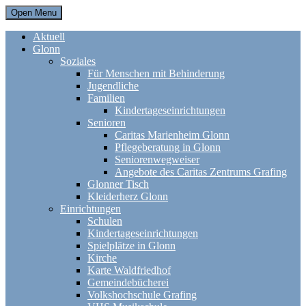
Open Menu
Aktuell
Glonn
Soziales
Für Menschen mit Behinderung
Jugendliche
Familien
Kindertageseinrichtungen
Senioren
Caritas Marienheim Glonn
Pflegeberatung in Glonn
Seniorenwegweiser
Angebote des Caritas Zentrums Grafing
Glonner Tisch
Kleiderherz Glonn
Einrichtungen
Schulen
Kindertageseinrichtungen
Spielplätze in Glonn
Kirche
Karte Waldfriedhof
Gemeindebücherei
Volkshochschule Grafing