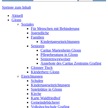
Springe zum Inhalt
Markt Glonn
Aktuell
Glonn
Soziales
Für Menschen mit Behinderung
Jugendliche
Familien
Kindertageseinrichtungen
Senioren
Caritas Marienheim Glonn
Pflegeberatung in Glonn
Seniorenwegweiser
Angebote des Caritas Zentrums Grafing
Glonner Tisch
Kleiderherz Glonn
Einrichtungen
Schulen
Kindertageseinrichtungen
Spielplätze in Glonn
Kirche
Karte Waldfriedhof
Gemeindebücherei
Volkshochschule Grafing