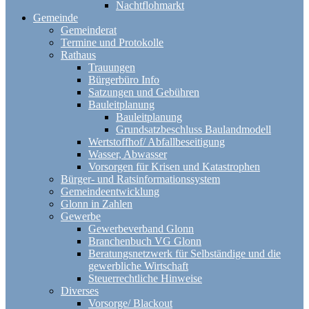
Nachtflohmarkt
Gemeinde
Gemeinderat
Termine und Protokolle
Rathaus
Trauungen
Bürgerbüro Info
Satzungen und Gebühren
Bauleitplanung
Bauleitplanung
Grundsatzbeschluss Baulandmodell
Wertstoffhof/ Abfallbeseitigung
Wasser, Abwasser
Vorsorgen für Krisen und Katastrophen
Bürger- und Ratsinformationssystem
Gemeindeentwicklung
Glonn in Zahlen
Gewerbe
Gewerbeverband Glonn
Branchenbuch VG Glonn
Beratungsnetzwerk für Selbständige und die
gewerbliche Wirtschaft
Steuerrechtliche Hinweise
Diverses
Vorsorge/ Blackout