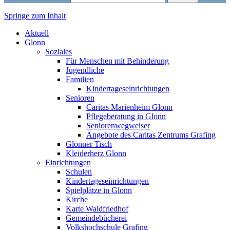
Springe zum Inhalt
Markt Glonn
Aktuell
Glonn
Soziales
Für Menschen mit Behinderung
Jugendliche
Familien
Kindertageseinrichtungen
Senioren
Caritas Marienheim Glonn
Pflegeberatung in Glonn
Seniorenwegweiser
Angebote des Caritas Zentrums Grafing
Glonner Tisch
Kleiderherz Glonn
Einrichtungen
Schulen
Kindertageseinrichtungen
Spielplätze in Glonn
Kirche
Karte Waldfriedhof
Gemeindebücherei
Volkshochschule Grafing