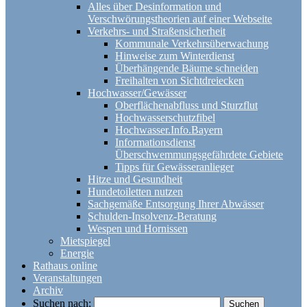
Alles über Desinformation und
Verschwörungstheorien auf einer Webseite
Verkehrs- und Straßensicherheit
Kommunale Verkehrsüberwachung
Hinweise zum Winterdienst
Überhängende Bäume schneiden
Freihalten von Sichtdreiecken
Hochwasser/Gewässer
Oberflächenabfluss und Sturzflut
Hochwasserschutzfibel
Hochwasser.Info.Bayern
Informationsdienst
Überschwemmungsgefährdete Gebiete
Tipps für Gewässeranlieger
Hitze und Gesundheit
Hundetoiletten nutzen
Sachgemäße Entsorgung Ihrer Abwässer
Schulden-Insolvenz-Beratung
Wespen und Hornissen
Mietspiegel
Energie
Rathaus online
Veranstaltungen
Archiv
Suchen nach: