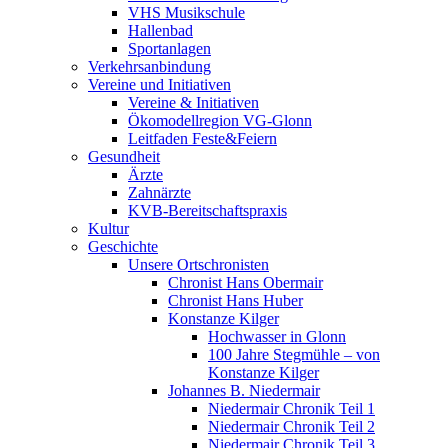
VHS Musikschule
Hallenbad
Sportanlagen
Verkehrsanbindung
Vereine und Initiativen
Vereine & Initiativen
Ökomodellregion VG-Glonn
Leitfaden Feste&Feiern
Gesundheit
Ärzte
Zahnärzte
KVB-Bereitschaftspraxis
Kultur
Geschichte
Unsere Ortschronisten
Chronist Hans Obermair
Chronist Hans Huber
Konstanze Kilger
Hochwasser in Glonn
100 Jahre Stegmühle – von
Konstanze Kilger
Johannes B. Niedermair
Niedermair Chronik Teil 1
Niedermair Chronik Teil 2
Niedermair Chronik Teil 3