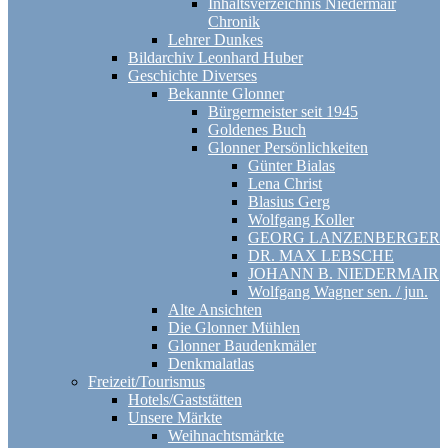
Inhaltsverzeichnis Niedermair
Chronik
Lehrer Dunkes
Bildarchiv Leonhard Huber
Geschichte Diverses
Bekannte Glonner
Bürgermeister seit 1945
Goldenes Buch
Glonner Persönlichkeiten
Günter Bialas
Lena Christ
Blasius Gerg
Wolfgang Koller
GEORG LANZENBERGER
DR. MAX LEBSCHE
JOHANN B. NIEDERMAIR
Wolfgang Wagner sen. / jun.
Alte Ansichten
Die Glonner Mühlen
Glonner Baudenkmäler
Denkmalatlas
Freizeit/Tourismus
Hotels/Gaststätten
Unsere Märkte
Weihnachtsmärkte