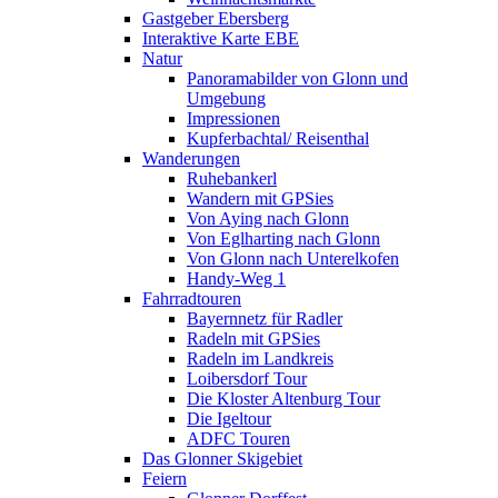
Gastgeber Ebersberg
Interaktive Karte EBE
Natur
Panoramabilder von Glonn und
Umgebung
Impressionen
Kupferbachtal/ Reisenthal
Wanderungen
Ruhebankerl
Wandern mit GPSies
Von Aying nach Glonn
Von Eglharting nach Glonn
Von Glonn nach Unterelkofen
Handy-Weg 1
Fahrradtouren
Bayernnetz für Radler
Radeln mit GPSies
Radeln im Landkreis
Loibersdorf Tour
Die Kloster Altenburg Tour
Die Igeltour
ADFC Touren
Das Glonner Skigebiet
Feiern