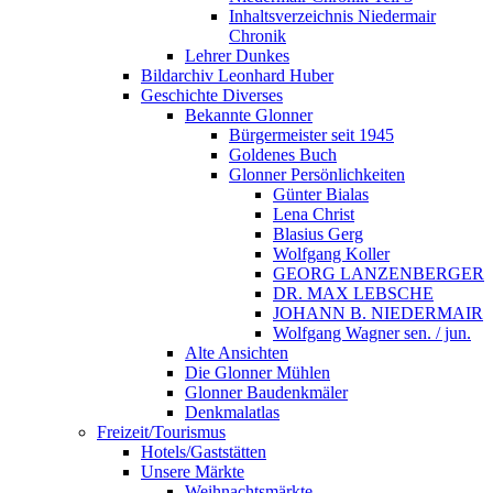
Inhaltsverzeichnis Niedermair
Chronik
Lehrer Dunkes
Bildarchiv Leonhard Huber
Geschichte Diverses
Bekannte Glonner
Bürgermeister seit 1945
Goldenes Buch
Glonner Persönlichkeiten
Günter Bialas
Lena Christ
Blasius Gerg
Wolfgang Koller
GEORG LANZENBERGER
DR. MAX LEBSCHE
JOHANN B. NIEDERMAIR
Wolfgang Wagner sen. / jun.
Alte Ansichten
Die Glonner Mühlen
Glonner Baudenkmäler
Denkmalatlas
Freizeit/Tourismus
Hotels/Gaststätten
Unsere Märkte
Weihnachtsmärkte