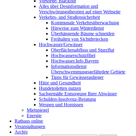
Vorsorge/ Blackout
Alles über Desinformation und
Verschwörungstheorien auf einer Webseite
Verkehrs- und Straßensicherheit
Kommunale Verkehrsüberwachung
Hinweise zum Winterdienst
Überhängende Bäume schneiden
Freihalten von Sichtdreiecken
Hochwasser/Gewässer
Oberflächenabfluss und Sturzflut
Hochwasserschutzfibel
Hochwasser.Info.Bayern
Informationsdienst
Überschwemmungsgefährdete Gebiete
Tipps für Gewässeranlieger
Hitze und Gesundheit
Hundetoiletten nutzen
Sachgemäße Entsorgung Ihrer Abwässer
Schulden-Insolvenz-Beratung
Wespen und Hornissen
Mietspiegel
Energie
Rathaus online
Veranstaltungen
Archiv