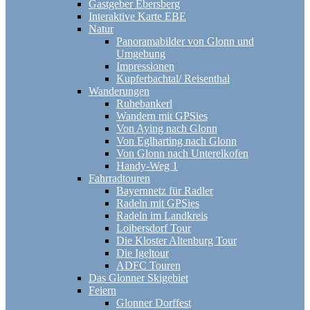
Gastgeber Ebersberg
Interaktive Karte EBE
Natur
Panoramabilder von Glonn und
Umgebung
Impressionen
Kupferbachtal/ Reisenthal
Wanderungen
Ruhebankerl
Wandern mit GPSies
Von Aying nach Glonn
Von Eglharting nach Glonn
Von Glonn nach Unterelkofen
Handy-Weg 1
Fahrradtouren
Bayernnetz für Radler
Radeln mit GPSies
Radeln im Landkreis
Loibersdorf Tour
Die Kloster Altenburg Tour
Die Igeltour
ADFC Touren
Das Glonner Skigebiet
Feiern
Glonner Dorffest