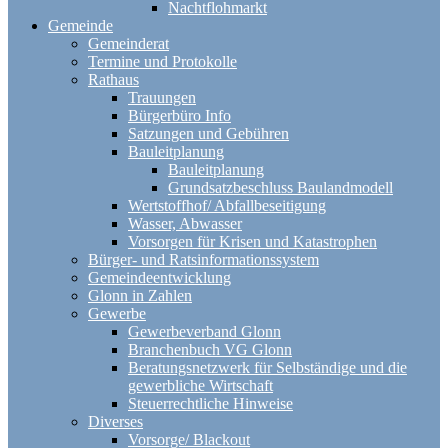
Nachtflohmarkt
Gemeinde
Gemeinderat
Termine und Protokolle
Rathaus
Trauungen
Bürgerbüro Info
Satzungen und Gebühren
Bauleitplanung
Bauleitplanung
Grundsatzbeschluss Baulandmodell
Wertstoffhof/ Abfallbeseitigung
Wasser, Abwasser
Vorsorgen für Krisen und Katastrophen
Bürger- und Ratsinformationssystem
Gemeindeentwicklung
Glonn in Zahlen
Gewerbe
Gewerbeverband Glonn
Branchenbuch VG Glonn
Beratungsnetzwerk für Selbständige und die
gewerbliche Wirtschaft
Steuerrechtliche Hinweise
Diverses
Vorsorge/ Blackout