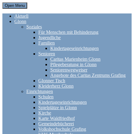
Open Menu
Aktuell
Glonn
Soziales
Für Menschen mit Behinderung
Jugendliche
Familien
Kindertageseinrichtungen
Senioren
Caritas Marienheim Glonn
Pflegeberatung in Glonn
Seniorenwegweiser
Angebote des Caritas Zentrums Grafing
Glonner Tisch
Kleiderherz Glonn
Einrichtungen
Schulen
Kindertageseinrichtungen
Spielplätze in Glonn
Kirche
Karte Waldfriedhof
Gemeindebücherei
Volkshochschule Grafing