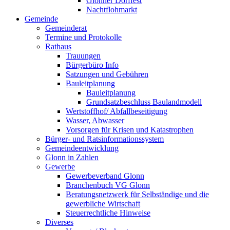
Glonner Dorffest
Nachtflohmarkt
Gemeinde
Gemeinderat
Termine und Protokolle
Rathaus
Trauungen
Bürgerbüro Info
Satzungen und Gebühren
Bauleitplanung
Bauleitplanung
Grundsatzbeschluss Baulandmodell
Wertstoffhof/ Abfallbeseitigung
Wasser, Abwasser
Vorsorgen für Krisen und Katastrophen
Bürger- und Ratsinformationssystem
Gemeindeentwicklung
Glonn in Zahlen
Gewerbe
Gewerbeverband Glonn
Branchenbuch VG Glonn
Beratungsnetzwerk für Selbständige und die
gewerbliche Wirtschaft
Steuerrechtliche Hinweise
Diverses