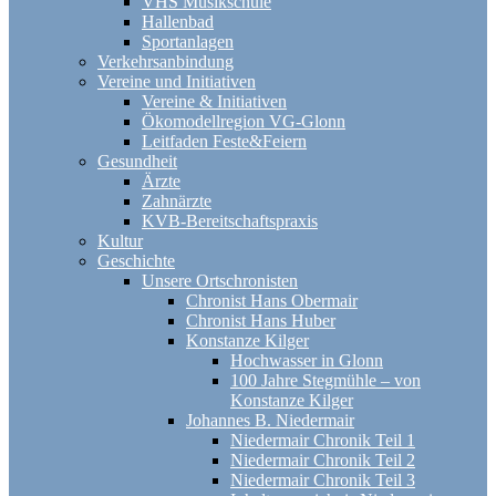
VHS Musikschule
Hallenbad
Sportanlagen
Verkehrsanbindung
Vereine und Initiativen
Vereine & Initiativen
Ökomodellregion VG-Glonn
Leitfaden Feste&Feiern
Gesundheit
Ärzte
Zahnärzte
KVB-Bereitschaftspraxis
Kultur
Geschichte
Unsere Ortschronisten
Chronist Hans Obermair
Chronist Hans Huber
Konstanze Kilger
Hochwasser in Glonn
100 Jahre Stegmühle – von
Konstanze Kilger
Johannes B. Niedermair
Niedermair Chronik Teil 1
Niedermair Chronik Teil 2
Niedermair Chronik Teil 3