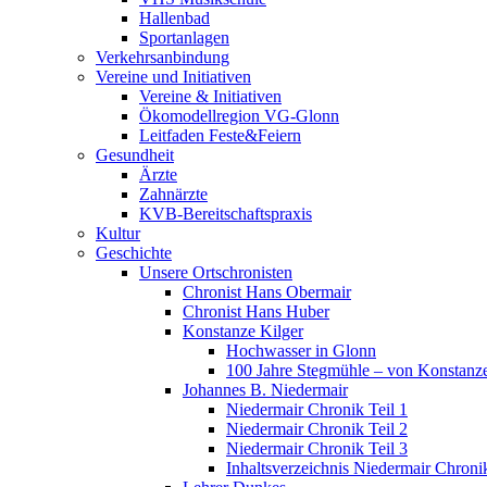
Hallenbad
Sportanlagen
Verkehrsanbindung
Vereine und Initiativen
Vereine & Initiativen
Ökomodellregion VG-Glonn
Leitfaden Feste&Feiern
Gesundheit
Ärzte
Zahnärzte
KVB-Bereitschaftspraxis
Kultur
Geschichte
Unsere Ortschronisten
Chronist Hans Obermair
Chronist Hans Huber
Konstanze Kilger
Hochwasser in Glonn
100 Jahre Stegmühle – von Konstanze
Johannes B. Niedermair
Niedermair Chronik Teil 1
Niedermair Chronik Teil 2
Niedermair Chronik Teil 3
Inhaltsverzeichnis Niedermair Chroni