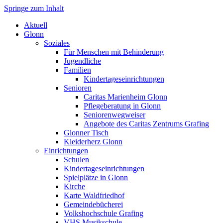
Springe zum Inhalt
Markt Glonn
Aktuell
Glonn
Soziales
Für Menschen mit Behinderung
Jugendliche
Familien
Kindertageseinrichtungen
Senioren
Caritas Marienheim Glonn
Pflegeberatung in Glonn
Seniorenwegweiser
Angebote des Caritas Zentrums Grafing
Glonner Tisch
Kleiderherz Glonn
Einrichtungen
Schulen
Kindertageseinrichtungen
Spielplätze in Glonn
Kirche
Karte Waldfriedhof
Gemeindebücherei
Volkshochschule Grafing
VHS Musikschule