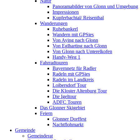
Natur
Panoramabilder von Glonn und Umgebung
Impressionen
Kupferbachtal/ Reisenthal
Wanderungen
Ruhebankerl
Wandern mit GPSies
Von Aying nach Glonn
Von Eglharting nach Glonn
Von Glonn nach Unterelkofen
Handy-Weg 1
Fahrradtouren
Bayernnetz für Radler
Radeln mit GPSies
Radeln im Landkreis
Loibersdorf Tour
Die Kloster Altenburg Tour
Die Igeltour
ADFC Touren
Das Glonner Skigebiet
Feiern
Glonner Dorffest
Nachtflohmarkt
Gemeinde
Gemeinderat