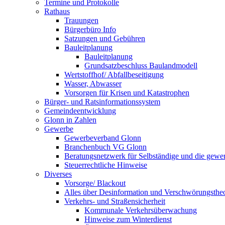
Termine und Protokolle
Rathaus
Trauungen
Bürgerbüro Info
Satzungen und Gebühren
Bauleitplanung
Bauleitplanung
Grundsatzbeschluss Baulandmodell
Wertstoffhof/ Abfallbeseitigung
Wasser, Abwasser
Vorsorgen für Krisen und Katastrophen
Bürger- und Ratsinformationssystem
Gemeindeentwicklung
Glonn in Zahlen
Gewerbe
Gewerbeverband Glonn
Branchenbuch VG Glonn
Beratungsnetzwerk für Selbständige und die gewer
Steuerrechtliche Hinweise
Diverses
Vorsorge/ Blackout
Alles über Desinformation und Verschwörungstheo
Verkehrs- und Straßensicherheit
Kommunale Verkehrsüberwachung
Hinweise zum Winterdienst