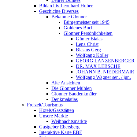
Lehrer Dunkes
Bildarchiv Leonhard Huber
Geschichte Diverses
Bekannte Glonner
Bürgermeister seit 1945
Goldenes Buch
Glonner Persönlichkeiten
Günter Bialas
Lena Christ
Blasius Gerg
Wolfgang Koller
GEORG LANZENBERGER
DR. MAX LEBSCHE
JOHANN B. NIEDERMAIR
Wolfgang Wagner sen. / jun.
Alte Ansichten
Die Glonner Mühlen
Glonner Baudenkmäler
Denkmalatlas
Freizeit/Tourismus
Hotels/Gaststätten
Unsere Märkte
Weihnachtsmärkte
Gastgeber Ebersberg
Interaktive Karte EBE