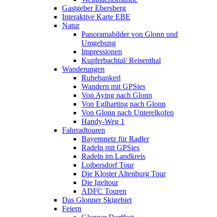
Gastgeber Ebersberg
Interaktive Karte EBE
Natur
Panoramabilder von Glonn und
Umgebung
Impressionen
Kupferbachtal/ Reisenthal
Wanderungen
Ruhebankerl
Wandern mit GPSies
Von Aying nach Glonn
Von Eglharting nach Glonn
Von Glonn nach Unterelkofen
Handy-Weg 1
Fahrradtouren
Bayernnetz für Radler
Radeln mit GPSies
Radeln im Landkreis
Loibersdorf Tour
Die Kloster Altenburg Tour
Die Igeltour
ADFC Touren
Das Glonner Skigebiet
Feiern