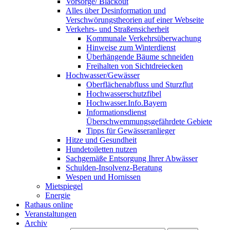
Vorsorge/ Blackout
Alles über Desinformation und
Verschwörungstheorien auf einer Webseite
Verkehrs- und Straßensicherheit
Kommunale Verkehrsüberwachung
Hinweise zum Winterdienst
Überhängende Bäume schneiden
Freihalten von Sichtdreiecken
Hochwasser/Gewässer
Oberflächenabfluss und Sturzflut
Hochwasserschutzfibel
Hochwasser.Info.Bayern
Informationsdienst
Überschwemmungsgefährdete Gebiete
Tipps für Gewässeranlieger
Hitze und Gesundheit
Hundetoiletten nutzen
Sachgemäße Entsorgung Ihrer Abwässer
Schulden-Insolvenz-Beratung
Wespen und Hornissen
Mietspiegel
Energie
Rathaus online
Veranstaltungen
Archiv