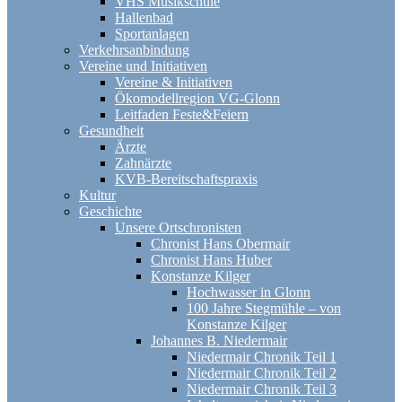
VHS Musikschule
Hallenbad
Sportanlagen
Verkehrsanbindung
Vereine und Initiativen
Vereine & Initiativen
Ökomodellregion VG-Glonn
Leitfaden Feste&Feiern
Gesundheit
Ärzte
Zahnärzte
KVB-Bereitschaftspraxis
Kultur
Geschichte
Unsere Ortschronisten
Chronist Hans Obermair
Chronist Hans Huber
Konstanze Kilger
Hochwasser in Glonn
100 Jahre Stegmühle – von
Konstanze Kilger
Johannes B. Niedermair
Niedermair Chronik Teil 1
Niedermair Chronik Teil 2
Niedermair Chronik Teil 3