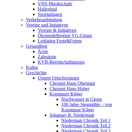
VHS Musikschule
Hallenbad
Sportanlagen
Verkehrsanbindung
Vereine und Initiativen
Vereine & Initiativen
Ökomodellregion VG-Glonn
Leitfaden Feste&Feiern
Gesundheit
Ärzte
Zahnärzte
KVB-Bereitschaftspraxis
Kultur
Geschichte
Unsere Ortschronisten
Chronist Hans Obermair
Chronist Hans Huber
Konstanze Kilger
Hochwasser in Glonn
100 Jahre Stegmühle – von
Konstanze Kilger
Johannes B. Niedermair
Niedermair Chronik Teil 1
Niedermair Chronik Teil 2
Niedermair Chronik Teil 3