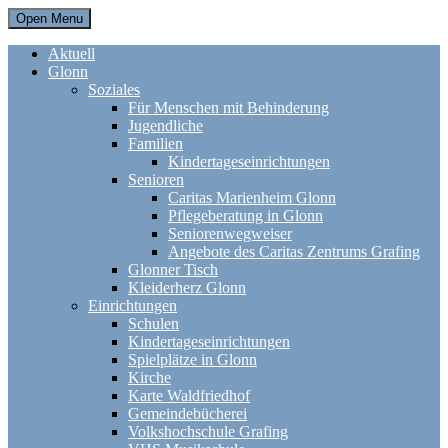
Open Menu
Aktuell
Glonn
Soziales
Für Menschen mit Behinderung
Jugendliche
Familien
Kindertageseinrichtungen
Senioren
Caritas Marienheim Glonn
Pflegeberatung in Glonn
Seniorenwegweiser
Angebote des Caritas Zentrums Grafing
Glonner Tisch
Kleiderherz Glonn
Einrichtungen
Schulen
Kindertageseinrichtungen
Spielplätze in Glonn
Kirche
Karte Waldfriedhof
Gemeindebücherei
Volkshochschule Grafing