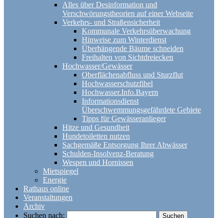
Alles über Desinformation und
Verschwörungstheorien auf einer Webseite
Verkehrs- und Straßensicherheit
Kommunale Verkehrsüberwachung
Hinweise zum Winterdienst
Überhängende Bäume schneiden
Freihalten von Sichtdreiecken
Hochwasser/Gewässer
Oberflächenabfluss und Sturzflut
Hochwasserschutzfibel
Hochwasser.Info.Bayern
Informationsdienst
Überschwemmungsgefährdete Gebiete
Tipps für Gewässeranlieger
Hitze und Gesundheit
Hundetoiletten nutzen
Sachgemäße Entsorgung Ihrer Abwässer
Schulden-Insolvenz-Beratung
Wespen und Hornissen
Mietspiegel
Energie
Rathaus online
Veranstaltungen
Archiv
Suchen nach: