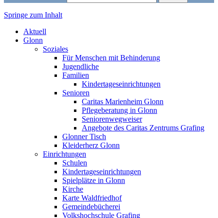
Springe zum Inhalt
Markt Glonn
Aktuell
Glonn
Soziales
Für Menschen mit Behinderung
Jugendliche
Familien
Kindertageseinrichtungen
Senioren
Caritas Marienheim Glonn
Pflegeberatung in Glonn
Seniorenwegweiser
Angebote des Caritas Zentrums Grafing
Glonner Tisch
Kleiderherz Glonn
Einrichtungen
Schulen
Kindertageseinrichtungen
Spielplätze in Glonn
Kirche
Karte Waldfriedhof
Gemeindebücherei
Volkshochschule Grafing