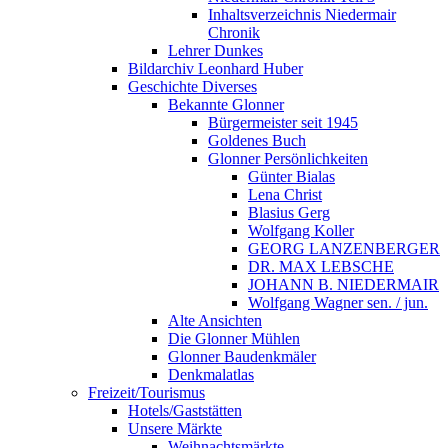
Inhaltsverzeichnis Niedermair
Chronik
Lehrer Dunkes
Bildarchiv Leonhard Huber
Geschichte Diverses
Bekannte Glonner
Bürgermeister seit 1945
Goldenes Buch
Glonner Persönlichkeiten
Günter Bialas
Lena Christ
Blasius Gerg
Wolfgang Koller
GEORG LANZENBERGER
DR. MAX LEBSCHE
JOHANN B. NIEDERMAIR
Wolfgang Wagner sen. / jun.
Alte Ansichten
Die Glonner Mühlen
Glonner Baudenkmäler
Denkmalatlas
Freizeit/Tourismus
Hotels/Gaststätten
Unsere Märkte
Weihnachtsmärkte