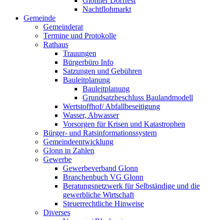
Glonner Dorffest
Nachtflohmarkt
Gemeinde
Gemeinderat
Termine und Protokolle
Rathaus
Trauungen
Bürgerbüro Info
Satzungen und Gebühren
Bauleitplanung
Bauleitplanung
Grundsatzbeschluss Baulandmodell
Wertstoffhof/ Abfallbeseitigung
Wasser, Abwasser
Vorsorgen für Krisen und Katastrophen
Bürger- und Ratsinformationssystem
Gemeindeentwicklung
Glonn in Zahlen
Gewerbe
Gewerbeverband Glonn
Branchenbuch VG Glonn
Beratungsnetzwerk für Selbständige und die
gewerbliche Wirtschaft
Steuerrechtliche Hinweise
Diverses