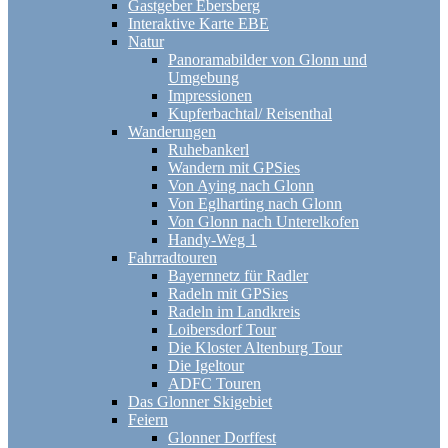
Gastgeber Ebersberg
Interaktive Karte EBE
Natur
Panoramabilder von Glonn und
Umgebung
Impressionen
Kupferbachtal/ Reisenthal
Wanderungen
Ruhebankerl
Wandern mit GPSies
Von Aying nach Glonn
Von Eglharting nach Glonn
Von Glonn nach Unterelkofen
Handy-Weg 1
Fahrradtouren
Bayernnetz für Radler
Radeln mit GPSies
Radeln im Landkreis
Loibersdorf Tour
Die Kloster Altenburg Tour
Die Igeltour
ADFC Touren
Das Glonner Skigebiet
Feiern
Glonner Dorffest