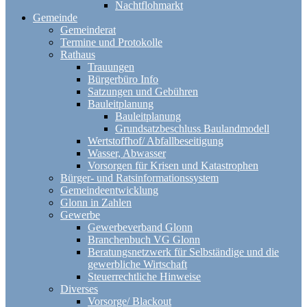
Nachtflohmarkt
Gemeinde
Gemeinderat
Termine und Protokolle
Rathaus
Trauungen
Bürgerbüro Info
Satzungen und Gebühren
Bauleitplanung
Bauleitplanung
Grundsatzbeschluss Baulandmodell
Wertstoffhof/ Abfallbeseitigung
Wasser, Abwasser
Vorsorgen für Krisen und Katastrophen
Bürger- und Ratsinformationssystem
Gemeindeentwicklung
Glonn in Zahlen
Gewerbe
Gewerbeverband Glonn
Branchenbuch VG Glonn
Beratungsnetzwerk für Selbständige und die
gewerbliche Wirtschaft
Steuerrechtliche Hinweise
Diverses
Vorsorge/ Blackout