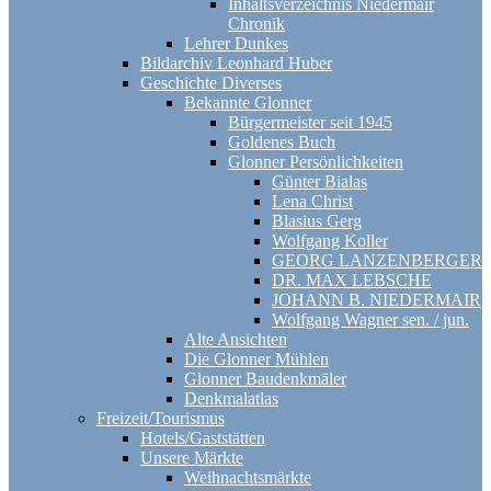
Inhaltsverzeichnis Niedermair
Chronik
Lehrer Dunkes
Bildarchiv Leonhard Huber
Geschichte Diverses
Bekannte Glonner
Bürgermeister seit 1945
Goldenes Buch
Glonner Persönlichkeiten
Günter Bialas
Lena Christ
Blasius Gerg
Wolfgang Koller
GEORG LANZENBERGER
DR. MAX LEBSCHE
JOHANN B. NIEDERMAIR
Wolfgang Wagner sen. / jun.
Alte Ansichten
Die Glonner Mühlen
Glonner Baudenkmäler
Denkmalatlas
Freizeit/Tourismus
Hotels/Gaststätten
Unsere Märkte
Weihnachtsmärkte