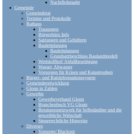
Nachtflohmarkt
Gemeinde
Gemeinderat
Termine und Protokolle
Rathaus
Trauungen
Bürgerbüro Info
Satzungen und Gebühren
Bauleitplanung
Bauleitplanung
Grundsatzbeschluss Baulandmodell
Wertstoffhof/ Abfallbeseitigung
Wasser, Abwasser
Vorsorgen für Krisen und Katastrophen
Bürger- und Ratsinformationssystem
Gemeindeentwicklung
Glonn in Zahlen
Gewerbe
Gewerbeverband Glonn
Branchenbuch VG Glonn
Beratungsnetzwerk für Selbständige und die
gewerbliche Wirtschaft
Steuerrechtliche Hinweise
Diverses
Vorsorge/ Blackout