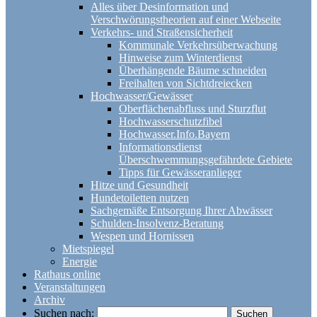
Alles über Desinformation und
Verschwörungstheorien auf einer Webseite
Verkehrs- und Straßensicherheit
Kommunale Verkehrsüberwachung
Hinweise zum Winterdienst
Überhängende Bäume schneiden
Freihalten von Sichtdreiecken
Hochwasser/Gewässer
Oberflächenabfluss und Sturzflut
Hochwasserschutzfibel
Hochwasser.Info.Bayern
Informationsdienst
Überschwemmungsgefährdete Gebiete
Tipps für Gewässeranlieger
Hitze und Gesundheit
Hundetoiletten nutzen
Sachgemäße Entsorgung Ihrer Abwässer
Schulden-Insolvenz-Beratung
Wespen und Hornissen
Mietspiegel
Energie
Rathaus online
Veranstaltungen
Archiv
Suchen nach: