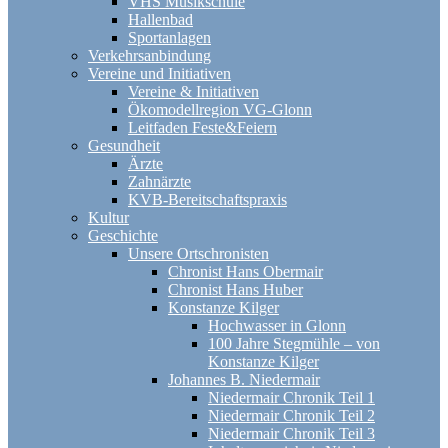
VHS Musikschule
Hallenbad
Sportanlagen
Verkehrsanbindung
Vereine und Initiativen
Vereine & Initiativen
Ökomodellregion VG-Glonn
Leitfaden Feste&Feiern
Gesundheit
Ärzte
Zahnärzte
KVB-Bereitschaftspraxis
Kultur
Geschichte
Unsere Ortschronisten
Chronist Hans Obermair
Chronist Hans Huber
Konstanze Kilger
Hochwasser in Glonn
100 Jahre Stegmühle – von
Konstanze Kilger
Johannes B. Niedermair
Niedermair Chronik Teil 1
Niedermair Chronik Teil 2
Niedermair Chronik Teil 3