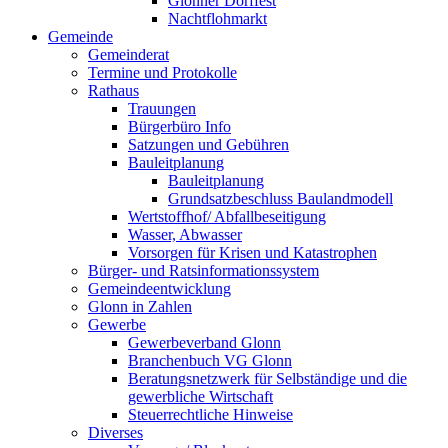
Glonner Dorffest
Nachtflohmarkt
Gemeinde
Gemeinderat
Termine und Protokolle
Rathaus
Trauungen
Bürgerbüro Info
Satzungen und Gebühren
Bauleitplanung
Bauleitplanung
Grundsatzbeschluss Baulandmodell
Wertstoffhof/ Abfallbeseitigung
Wasser, Abwasser
Vorsorgen für Krisen und Katastrophen
Bürger- und Ratsinformationssystem
Gemeindeentwicklung
Glonn in Zahlen
Gewerbe
Gewerbeverband Glonn
Branchenbuch VG Glonn
Beratungsnetzwerk für Selbständige und die
gewerbliche Wirtschaft
Steuerrechtliche Hinweise
Diverses