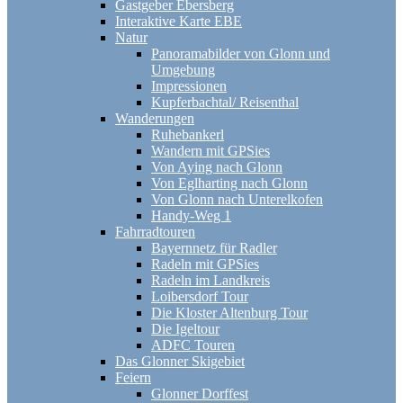
Gastgeber Ebersberg
Interaktive Karte EBE
Natur
Panoramabilder von Glonn und
Umgebung
Impressionen
Kupferbachtal/ Reisenthal
Wanderungen
Ruhebankerl
Wandern mit GPSies
Von Aying nach Glonn
Von Eglharting nach Glonn
Von Glonn nach Unterelkofen
Handy-Weg 1
Fahrradtouren
Bayernnetz für Radler
Radeln mit GPSies
Radeln im Landkreis
Loibersdorf Tour
Die Kloster Altenburg Tour
Die Igeltour
ADFC Touren
Das Glonner Skigebiet
Feiern
Glonner Dorffest