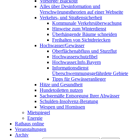
Vorsorge/ Blackout
Alles über Desinformation und
Verschwörungstheorien auf einer Webseite
Verkehrs- und Straßensicherheit
Kommunale Verkehrsüberwachung
Hinweise zum Winterdienst
Überhängende Bäume schneiden
Freihalten von Sichtdreiecken
Hochwasser/Gewässer
Oberflächenabfluss und Sturzflut
Hochwasserschutzfibel
Hochwasser.Info.Bayern
Informationsdienst
Überschwemmungsgefährdete Gebiete
Tipps für Gewässeranlieger
Hitze und Gesundheit
Hundetoiletten nutzen
Sachgemäße Entsorgung Ihrer Abwässer
Schulden-Insolvenz-Beratung
Wespen und Hornissen
Mietspiegel
Energie
Rathaus online
Veranstaltungen
Archiv