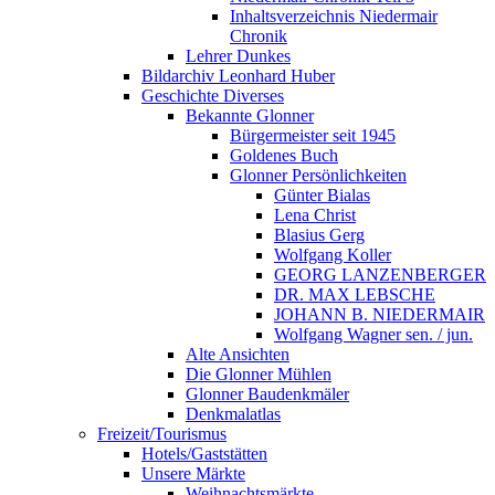
Inhaltsverzeichnis Niedermair
Chronik
Lehrer Dunkes
Bildarchiv Leonhard Huber
Geschichte Diverses
Bekannte Glonner
Bürgermeister seit 1945
Goldenes Buch
Glonner Persönlichkeiten
Günter Bialas
Lena Christ
Blasius Gerg
Wolfgang Koller
GEORG LANZENBERGER
DR. MAX LEBSCHE
JOHANN B. NIEDERMAIR
Wolfgang Wagner sen. / jun.
Alte Ansichten
Die Glonner Mühlen
Glonner Baudenkmäler
Denkmalatlas
Freizeit/Tourismus
Hotels/Gaststätten
Unsere Märkte
Weihnachtsmärkte