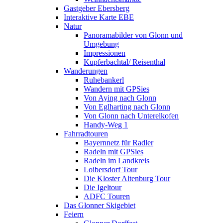
Gastgeber Ebersberg
Interaktive Karte EBE
Natur
Panoramabilder von Glonn und
Umgebung
Impressionen
Kupferbachtal/ Reisenthal
Wanderungen
Ruhebankerl
Wandern mit GPSies
Von Aying nach Glonn
Von Eglharting nach Glonn
Von Glonn nach Unterelkofen
Handy-Weg 1
Fahrradtouren
Bayernnetz für Radler
Radeln mit GPSies
Radeln im Landkreis
Loibersdorf Tour
Die Kloster Altenburg Tour
Die Igeltour
ADFC Touren
Das Glonner Skigebiet
Feiern