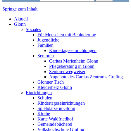
Springe zum Inhalt
Markt Glonn
Aktuell
Glonn
Soziales
Für Menschen mit Behinderung
Jugendliche
Familien
Kindertageseinrichtungen
Senioren
Caritas Marienheim Glonn
Pflegeberatung in Glonn
Seniorenwegweiser
Angebote des Caritas Zentrums Grafing
Glonner Tisch
Kleiderherz Glonn
Einrichtungen
Schulen
Kindertageseinrichtungen
Spielplätze in Glonn
Kirche
Karte Waldfriedhof
Gemeindebücherei
Volkshochschule Grafing