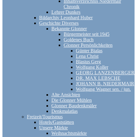
Inhaltsverzeichnis Niedermair
Chronik
Lehrer Dunkes
Bildarchiv Leonhard Huber
Geschichte Diverses
Bekannte Glonner
Bürgermeister seit 1945
Goldenes Buch
Glonner Persönlichkeiten
Günter Bialas
Lena Christ
Blasius Gerg
Wolfgang Koller
GEORG LANZENBERGER
DR. MAX LEBSCHE
JOHANN B. NIEDERMAIR
Wolfgang Wagner sen. / jun.
Alte Ansichten
Die Glonner Mühlen
Glonner Baudenkmäler
Denkmalatlas
Freizeit/Tourismus
Hotels/Gaststätten
Unsere Märkte
Weihnachtsmärkte