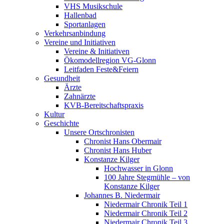
VHS Musikschule
Hallenbad
Sportanlagen
Verkehrsanbindung
Vereine und Initiativen
Vereine & Initiativen
Ökomodellregion VG-Glonn
Leitfaden Feste&Feiern
Gesundheit
Ärzte
Zahnärzte
KVB-Bereitschaftspraxis
Kultur
Geschichte
Unsere Ortschronisten
Chronist Hans Obermair
Chronist Hans Huber
Konstanze Kilger
Hochwasser in Glonn
100 Jahre Stegmühle – von
Konstanze Kilger
Johannes B. Niedermair
Niedermair Chronik Teil 1
Niedermair Chronik Teil 2
Niedermair Chronik Teil 3