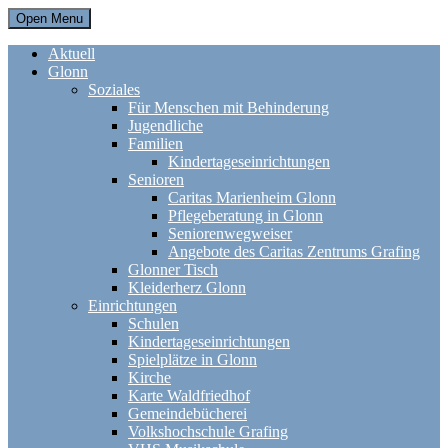
Open Menu
Aktuell
Glonn
Soziales
Für Menschen mit Behinderung
Jugendliche
Familien
Kindertageseinrichtungen
Senioren
Caritas Marienheim Glonn
Pflegeberatung in Glonn
Seniorenwegweiser
Angebote des Caritas Zentrums Grafing
Glonner Tisch
Kleiderherz Glonn
Einrichtungen
Schulen
Kindertageseinrichtungen
Spielplätze in Glonn
Kirche
Karte Waldfriedhof
Gemeindebücherei
Volkshochschule Grafing