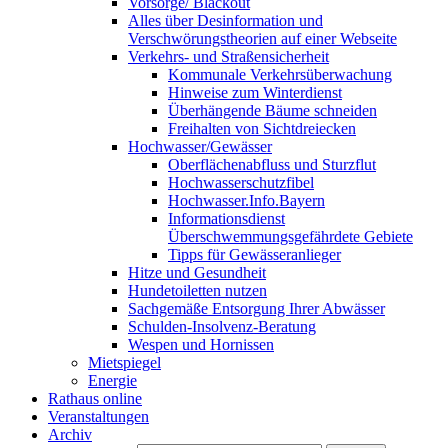
Vorsorge/ Blackout
Alles über Desinformation und
Verschwörungstheorien auf einer Webseite
Verkehrs- und Straßensicherheit
Kommunale Verkehrsüberwachung
Hinweise zum Winterdienst
Überhängende Bäume schneiden
Freihalten von Sichtdreiecken
Hochwasser/Gewässer
Oberflächenabfluss und Sturzflut
Hochwasserschutzfibel
Hochwasser.Info.Bayern
Informationsdienst
Überschwemmungsgefährdete Gebiete
Tipps für Gewässeranlieger
Hitze und Gesundheit
Hundetoiletten nutzen
Sachgemäße Entsorgung Ihrer Abwässer
Schulden-Insolvenz-Beratung
Wespen und Hornissen
Mietspiegel
Energie
Rathaus online
Veranstaltungen
Archiv