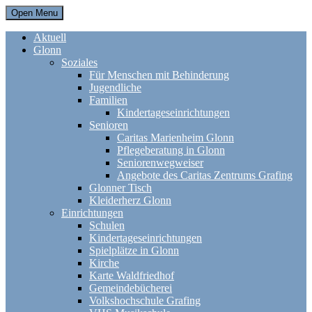
Open Menu
Aktuell
Glonn
Soziales
Für Menschen mit Behinderung
Jugendliche
Familien
Kindertageseinrichtungen
Senioren
Caritas Marienheim Glonn
Pflegeberatung in Glonn
Seniorenwegweiser
Angebote des Caritas Zentrums Grafing
Glonner Tisch
Kleiderherz Glonn
Einrichtungen
Schulen
Kindertageseinrichtungen
Spielplätze in Glonn
Kirche
Karte Waldfriedhof
Gemeindebücherei
Volkshochschule Grafing