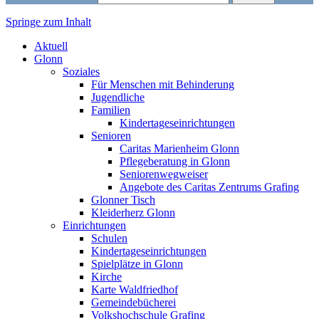
Springe zum Inhalt
Markt Glonn
Aktuell
Glonn
Soziales
Für Menschen mit Behinderung
Jugendliche
Familien
Kindertageseinrichtungen
Senioren
Caritas Marienheim Glonn
Pflegeberatung in Glonn
Seniorenwegweiser
Angebote des Caritas Zentrums Grafing
Glonner Tisch
Kleiderherz Glonn
Einrichtungen
Schulen
Kindertageseinrichtungen
Spielplätze in Glonn
Kirche
Karte Waldfriedhof
Gemeindebücherei
Volkshochschule Grafing