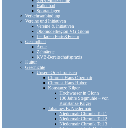
VHS Musikschule
Hallenbad
Sportanlagen
Verkehrsanbindung
Vereine und Initiativen
Vereine & Initiativen
Ökomodellregion VG-Glonn
Leitfaden Feste&Feiern
Gesundheit
Ärzte
Zahnärzte
KVB-Bereitschaftspraxis
Kultur
Geschichte
Unsere Ortschronisten
Chronist Hans Obermair
Chronist Hans Huber
Konstanze Kilger
Hochwasser in Glonn
100 Jahre Stegmühle – von
Konstanze Kilger
Johannes B. Niedermair
Niedermair Chronik Teil 1
Niedermair Chronik Teil 2
Niedermair Chronik Teil 3