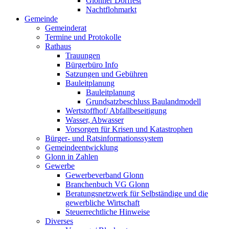
Glonner Dorffest
Nachtflohmarkt
Gemeinde
Gemeinderat
Termine und Protokolle
Rathaus
Trauungen
Bürgerbüro Info
Satzungen und Gebühren
Bauleitplanung
Bauleitplanung
Grundsatzbeschluss Baulandmodell
Wertstoffhof/ Abfallbeseitigung
Wasser, Abwasser
Vorsorgen für Krisen und Katastrophen
Bürger- und Ratsinformationssystem
Gemeindeentwicklung
Glonn in Zahlen
Gewerbe
Gewerbeverband Glonn
Branchenbuch VG Glonn
Beratungsnetzwerk für Selbständige und die
gewerbliche Wirtschaft
Steuerrechtliche Hinweise
Diverses