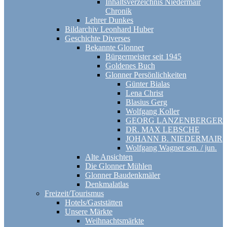
Inhaltsverzeichnis Niedermair
Chronik
Lehrer Dunkes
Bildarchiv Leonhard Huber
Geschichte Diverses
Bekannte Glonner
Bürgermeister seit 1945
Goldenes Buch
Glonner Persönlichkeiten
Günter Bialas
Lena Christ
Blasius Gerg
Wolfgang Koller
GEORG LANZENBERGER
DR. MAX LEBSCHE
JOHANN B. NIEDERMAIR
Wolfgang Wagner sen. / jun.
Alte Ansichten
Die Glonner Mühlen
Glonner Baudenkmäler
Denkmalatlas
Freizeit/Tourismus
Hotels/Gaststätten
Unsere Märkte
Weihnachtsmärkte