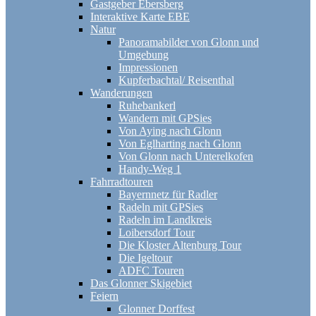
Gastgeber Ebersberg
Interaktive Karte EBE
Natur
Panoramabilder von Glonn und
Umgebung
Impressionen
Kupferbachtal/ Reisenthal
Wanderungen
Ruhebankerl
Wandern mit GPSies
Von Aying nach Glonn
Von Eglharting nach Glonn
Von Glonn nach Unterelkofen
Handy-Weg 1
Fahrradtouren
Bayernnetz für Radler
Radeln mit GPSies
Radeln im Landkreis
Loibersdorf Tour
Die Kloster Altenburg Tour
Die Igeltour
ADFC Touren
Das Glonner Skigebiet
Feiern
Glonner Dorffest