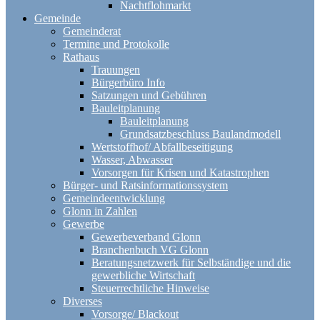
Nachtflohmarkt
Gemeinde
Gemeinderat
Termine und Protokolle
Rathaus
Trauungen
Bürgerbüro Info
Satzungen und Gebühren
Bauleitplanung
Bauleitplanung
Grundsatzbeschluss Baulandmodell
Wertstoffhof/ Abfallbeseitigung
Wasser, Abwasser
Vorsorgen für Krisen und Katastrophen
Bürger- und Ratsinformationssystem
Gemeindeentwicklung
Glonn in Zahlen
Gewerbe
Gewerbeverband Glonn
Branchenbuch VG Glonn
Beratungsnetzwerk für Selbständige und die
gewerbliche Wirtschaft
Steuerrechtliche Hinweise
Diverses
Vorsorge/ Blackout