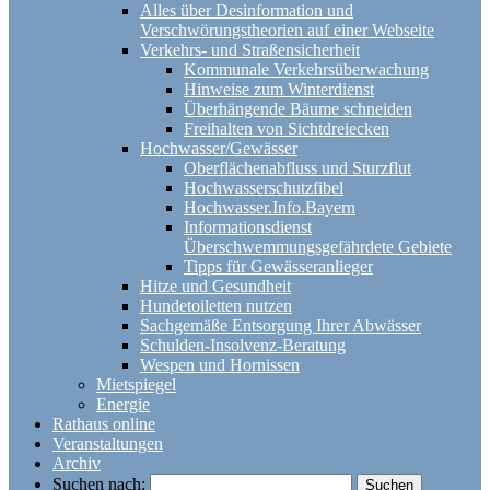
Alles über Desinformation und
Verschwörungstheorien auf einer Webseite
Verkehrs- und Straßensicherheit
Kommunale Verkehrsüberwachung
Hinweise zum Winterdienst
Überhängende Bäume schneiden
Freihalten von Sichtdreiecken
Hochwasser/Gewässer
Oberflächenabfluss und Sturzflut
Hochwasserschutzfibel
Hochwasser.Info.Bayern
Informationsdienst
Überschwemmungsgefährdete Gebiete
Tipps für Gewässeranlieger
Hitze und Gesundheit
Hundetoiletten nutzen
Sachgemäße Entsorgung Ihrer Abwässer
Schulden-Insolvenz-Beratung
Wespen und Hornissen
Mietspiegel
Energie
Rathaus online
Veranstaltungen
Archiv
Suchen nach: