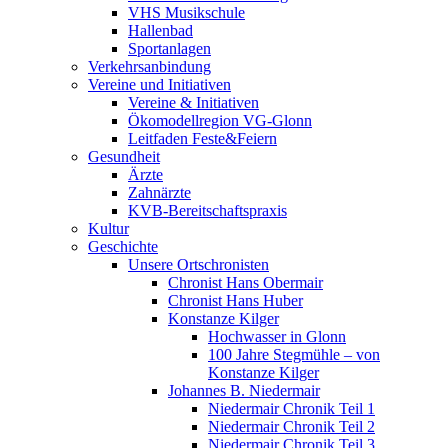
VHS Musikschule
Hallenbad
Sportanlagen
Verkehrsanbindung
Vereine und Initiativen
Vereine & Initiativen
Ökomodellregion VG-Glonn
Leitfaden Feste&Feiern
Gesundheit
Ärzte
Zahnärzte
KVB-Bereitschaftspraxis
Kultur
Geschichte
Unsere Ortschronisten
Chronist Hans Obermair
Chronist Hans Huber
Konstanze Kilger
Hochwasser in Glonn
100 Jahre Stegmühle – von
Konstanze Kilger
Johannes B. Niedermair
Niedermair Chronik Teil 1
Niedermair Chronik Teil 2
Niedermair Chronik Teil 3