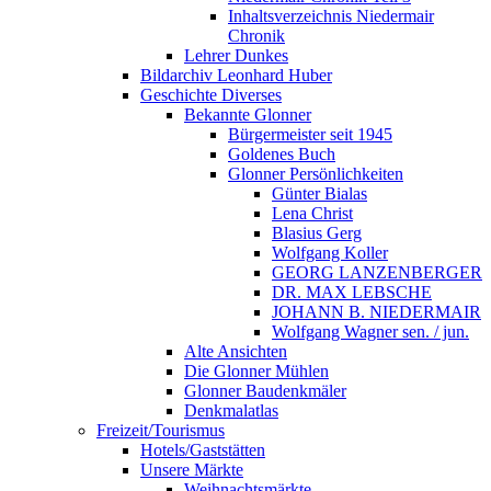
Inhaltsverzeichnis Niedermair
Chronik
Lehrer Dunkes
Bildarchiv Leonhard Huber
Geschichte Diverses
Bekannte Glonner
Bürgermeister seit 1945
Goldenes Buch
Glonner Persönlichkeiten
Günter Bialas
Lena Christ
Blasius Gerg
Wolfgang Koller
GEORG LANZENBERGER
DR. MAX LEBSCHE
JOHANN B. NIEDERMAIR
Wolfgang Wagner sen. / jun.
Alte Ansichten
Die Glonner Mühlen
Glonner Baudenkmäler
Denkmalatlas
Freizeit/Tourismus
Hotels/Gaststätten
Unsere Märkte
Weihnachtsmärkte