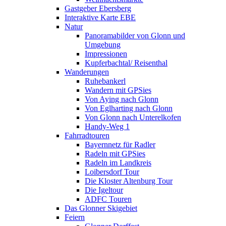
Gastgeber Ebersberg
Interaktive Karte EBE
Natur
Panoramabilder von Glonn und
Umgebung
Impressionen
Kupferbachtal/ Reisenthal
Wanderungen
Ruhebankerl
Wandern mit GPSies
Von Aying nach Glonn
Von Eglharting nach Glonn
Von Glonn nach Unterelkofen
Handy-Weg 1
Fahrradtouren
Bayernnetz für Radler
Radeln mit GPSies
Radeln im Landkreis
Loibersdorf Tour
Die Kloster Altenburg Tour
Die Igeltour
ADFC Touren
Das Glonner Skigebiet
Feiern