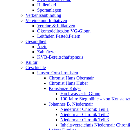
Hallenbad
Sportanlagen
Verkehrsanbindung
Vereine und Initiativen
Vereine & Initiativen
Ökomodellregion VG-Glonn
Leitfaden Feste&Feiern
Gesundheit
Ärzte
Zahnärzte
KVB-Bereitschaftspraxis
Kultur
Geschichte
Unsere Ortschronisten
Chronist Hans Obermair
Chronist Hans Huber
Konstanze Kilger
Hochwasser in Glonn
100 Jahre Stegmühle – von Konstanze
Johannes B. Niedermair
Niedermair Chronik Teil 1
Niedermair Chronik Teil 2
Niedermair Chronik Teil 3
Inhaltsverzeichnis Niedermair Chroni