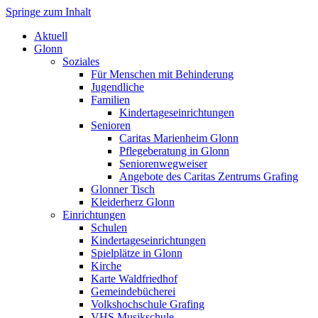
Springe zum Inhalt
Markt Glonn
Aktuell
Glonn
Soziales
Für Menschen mit Behinderung
Jugendliche
Familien
Kindertageseinrichtungen
Senioren
Caritas Marienheim Glonn
Pflegeberatung in Glonn
Seniorenwegweiser
Angebote des Caritas Zentrums Grafing
Glonner Tisch
Kleiderherz Glonn
Einrichtungen
Schulen
Kindertageseinrichtungen
Spielplätze in Glonn
Kirche
Karte Waldfriedhof
Gemeindebücherei
Volkshochschule Grafing
VHS Musikschule