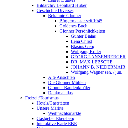
Lehrer Dunkes
Bildarchiv Leonhard Huber
Geschichte Diverses
Bekannte Glonner
Bürgermeister seit 1945
Goldenes Buch
Glonner Persönlichkeiten
Günter Bialas
Lena Christ
Blasius Gerg
Wolfgang Koller
GEORG LANZENBERGER
DR. MAX LEBSCHE
JOHANN B. NIEDERMAIR
Wolfgang Wagner sen. / jun.
Alte Ansichten
Die Glonner Mühlen
Glonner Baudenkmäler
Denkmalatlas
Freizeit/Tourismus
Hotels/Gaststätten
Unsere Märkte
Weihnachtsmärkte
Gastgeber Ebersberg
Interaktive Karte EBE