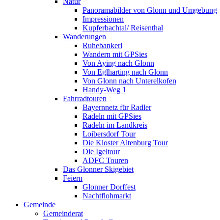
Natur
Panoramabilder von Glonn und Umgebung
Impressionen
Kupferbachtal/ Reisenthal
Wanderungen
Ruhebankerl
Wandern mit GPSies
Von Aying nach Glonn
Von Eglharting nach Glonn
Von Glonn nach Unterelkofen
Handy-Weg 1
Fahrradtouren
Bayernnetz für Radler
Radeln mit GPSies
Radeln im Landkreis
Loibersdorf Tour
Die Kloster Altenburg Tour
Die Igeltour
ADFC Touren
Das Glonner Skigebiet
Feiern
Glonner Dorffest
Nachtflohmarkt
Gemeinde
Gemeinderat