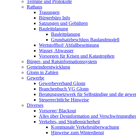
Termine und Protokolle
Rathaus
Trauungen
Bürgerbüro Info
Satzungen und Gebühren
Bauleitplanung
Bauleitplanung
Grundsatzbeschluss Baulandmodell
Wertstoffhof/ Abfallbeseitigung
Wasser, Abwasser
Vorsorgen für Krisen und Katastrophen
Bürger- und Ratsinformationssystem
Gemeindeentwicklung
Glonn in Zahlen
Gewerbe
Gewerbeverband Glonn
Branchenbuch VG Glonn
Beratungsnetzwerk für Selbständige und die gewer
Steuerrechtliche Hinweise
Diverses
Vorsorge/ Blackout
Alles über Desinformation und Verschwörungstheo
Verkehrs- und Straßensicherheit
Kommunale Verkehrsüberwachung
Hinweise zum Winterdienst