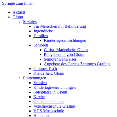
Springe zum Inhalt
Markt Glonn
Aktuell
Glonn
Soziales
Für Menschen mit Behinderung
Jugendliche
Familien
Kindertageseinrichtungen
Senioren
Caritas Marienheim Glonn
Pflegeberatung in Glonn
Seniorenwegweiser
Angebote des Caritas Zentrums Grafing
Glonner Tisch
Kleiderherz Glonn
Einrichtungen
Schulen
Kindertageseinrichtungen
Spielplätze in Glonn
Kirche
Gemeindebücherei
Volkshochschule Grafing
VHS Musikschule
Hallenbad