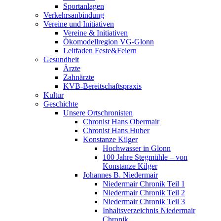
Sportanlagen
Verkehrsanbindung
Vereine und Initiativen
Vereine & Initiativen
Ökomodellregion VG-Glonn
Leitfaden Feste&Feiern
Gesundheit
Ärzte
Zahnärzte
KVB-Bereitschaftspraxis
Kultur
Geschichte
Unsere Ortschronisten
Chronist Hans Obermair
Chronist Hans Huber
Konstanze Kilger
Hochwasser in Glonn
100 Jahre Stegmühle – von
Konstanze Kilger
Johannes B. Niedermair
Niedermair Chronik Teil 1
Niedermair Chronik Teil 2
Niedermair Chronik Teil 3
Inhaltsverzeichnis Niedermair
Chronik