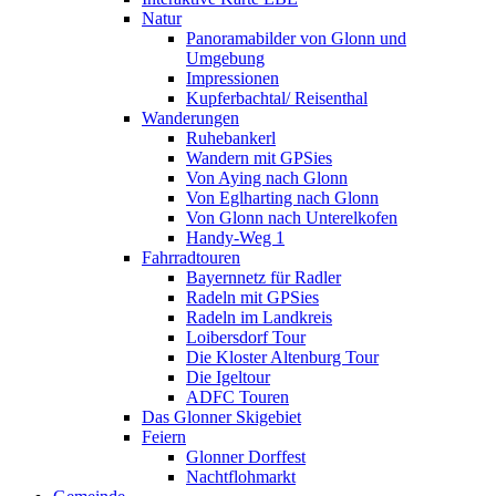
Natur
Panoramabilder von Glonn und
Umgebung
Impressionen
Kupferbachtal/ Reisenthal
Wanderungen
Ruhebankerl
Wandern mit GPSies
Von Aying nach Glonn
Von Eglharting nach Glonn
Von Glonn nach Unterelkofen
Handy-Weg 1
Fahrradtouren
Bayernnetz für Radler
Radeln mit GPSies
Radeln im Landkreis
Loibersdorf Tour
Die Kloster Altenburg Tour
Die Igeltour
ADFC Touren
Das Glonner Skigebiet
Feiern
Glonner Dorffest
Nachtflohmarkt