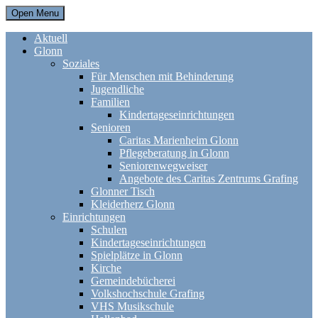
Open Menu
Aktuell
Glonn
Soziales
Für Menschen mit Behinderung
Jugendliche
Familien
Kindertageseinrichtungen
Senioren
Caritas Marienheim Glonn
Pflegeberatung in Glonn
Seniorenwegweiser
Angebote des Caritas Zentrums Grafing
Glonner Tisch
Kleiderherz Glonn
Einrichtungen
Schulen
Kindertageseinrichtungen
Spielplätze in Glonn
Kirche
Gemeindebücherei
Volkshochschule Grafing
VHS Musikschule