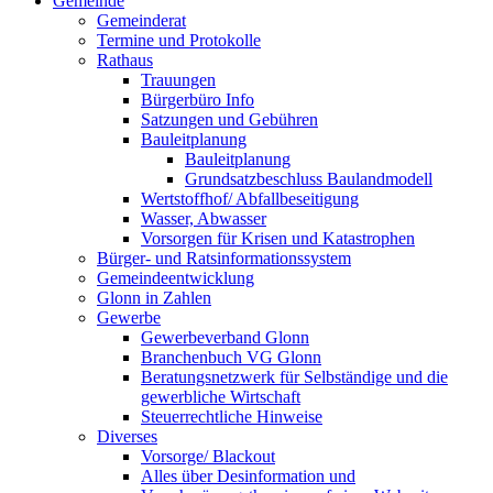
Gemeinde
Gemeinderat
Termine und Protokolle
Rathaus
Trauungen
Bürgerbüro Info
Satzungen und Gebühren
Bauleitplanung
Bauleitplanung
Grundsatzbeschluss Baulandmodell
Wertstoffhof/ Abfallbeseitigung
Wasser, Abwasser
Vorsorgen für Krisen und Katastrophen
Bürger- und Ratsinformationssystem
Gemeindeentwicklung
Glonn in Zahlen
Gewerbe
Gewerbeverband Glonn
Branchenbuch VG Glonn
Beratungsnetzwerk für Selbständige und die
gewerbliche Wirtschaft
Steuerrechtliche Hinweise
Diverses
Vorsorge/ Blackout
Alles über Desinformation und