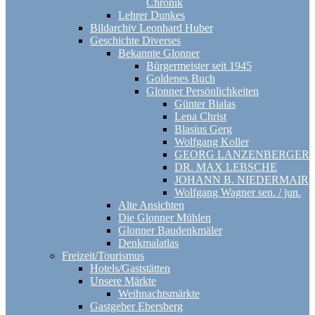
Chronik
Lehrer Dunkes
Bildarchiv Leonhard Huber
Geschichte Diverses
Bekannte Glonner
Bürgermeister seit 1945
Goldenes Buch
Glonner Persönlichkeiten
Günter Bialas
Lena Christ
Blasius Gerg
Wolfgang Koller
GEORG LANZENBERGER
DR. MAX LEBSCHE
JOHANN B. NIEDERMAIR
Wolfgang Wagner sen. / jun.
Alte Ansichten
Die Glonner Mühlen
Glonner Baudenkmäler
Denkmalatlas
Freizeit/Tourismus
Hotels/Gaststätten
Unsere Märkte
Weihnachtsmärkte
Gastgeber Ebersberg