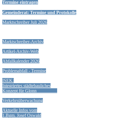
Termine eintragen
Gemeinderat: Termine und Protokolle
Marktschreiber Juli 2026
Marktschreiber-Archiv
Artikel-Archiv-Web
Abfallkalender 2026
Problemabfall - Termine
ISEK:
Integriertes städtebauliches
Konzept für Glonn
Verkehrsüberwachung
Aktuelle Infos vom
1.Bgm. Josef Oswald