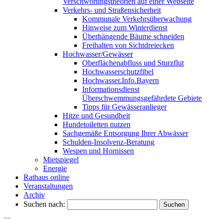
Verschwörungstheorien auf einer Webseite
Verkehrs- und Straßensicherheit
Kommunale Verkehrsüberwachung
Hinweise zum Winterdienst
Überhängende Bäume schneiden
Freihalten von Sichtdreiecken
Hochwasser/Gewässer
Oberflächenabfluss und Sturzflut
Hochwasserschutzfibel
Hochwasser.Info.Bayern
Informationsdienst
Überschwemmungsgefährdete Gebiete
Tipps für Gewässeranlieger
Hitze und Gesundheit
Hundetoiletten nutzen
Sachgemäße Entsorgung Ihrer Abwässer
Schulden-Insolvenz-Beratung
Wespen und Hornissen
Mietspiegel
Energie
Rathaus online
Veranstaltungen
Archiv
Suchen nach: