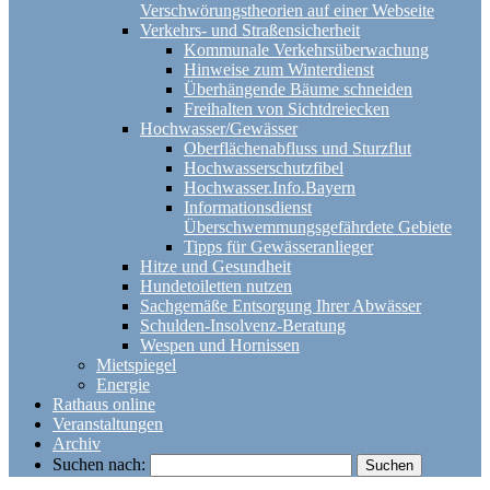
Verschwörungstheorien auf einer Webseite
Verkehrs- und Straßensicherheit
Kommunale Verkehrsüberwachung
Hinweise zum Winterdienst
Überhängende Bäume schneiden
Freihalten von Sichtdreiecken
Hochwasser/Gewässer
Oberflächenabfluss und Sturzflut
Hochwasserschutzfibel
Hochwasser.Info.Bayern
Informationsdienst
Überschwemmungsgefährdete Gebiete
Tipps für Gewässeranlieger
Hitze und Gesundheit
Hundetoiletten nutzen
Sachgemäße Entsorgung Ihrer Abwässer
Schulden-Insolvenz-Beratung
Wespen und Hornissen
Mietspiegel
Energie
Rathaus online
Veranstaltungen
Archiv
Suchen nach: