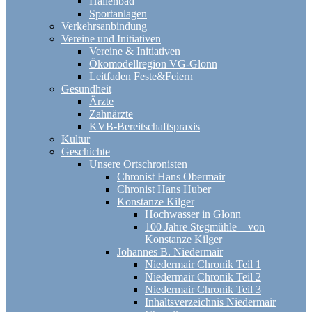
Hallenbad
Sportanlagen
Verkehrsanbindung
Vereine und Initiativen
Vereine & Initiativen
Ökomodellregion VG-Glonn
Leitfaden Feste&Feiern
Gesundheit
Ärzte
Zahnärzte
KVB-Bereitschaftspraxis
Kultur
Geschichte
Unsere Ortschronisten
Chronist Hans Obermair
Chronist Hans Huber
Konstanze Kilger
Hochwasser in Glonn
100 Jahre Stegmühle – von
Konstanze Kilger
Johannes B. Niedermair
Niedermair Chronik Teil 1
Niedermair Chronik Teil 2
Niedermair Chronik Teil 3
Inhaltsverzeichnis Niedermair