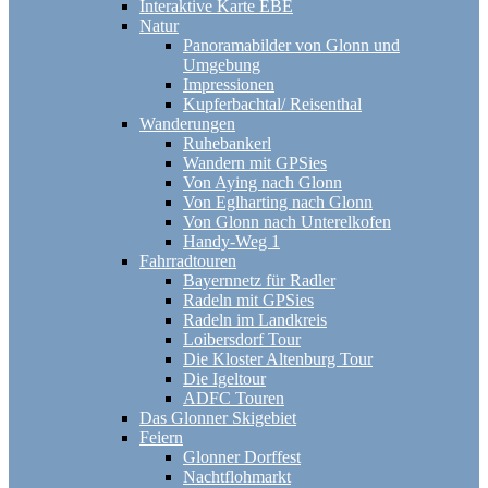
Interaktive Karte EBE
Natur
Panoramabilder von Glonn und
Umgebung
Impressionen
Kupferbachtal/ Reisenthal
Wanderungen
Ruhebankerl
Wandern mit GPSies
Von Aying nach Glonn
Von Eglharting nach Glonn
Von Glonn nach Unterelkofen
Handy-Weg 1
Fahrradtouren
Bayernnetz für Radler
Radeln mit GPSies
Radeln im Landkreis
Loibersdorf Tour
Die Kloster Altenburg Tour
Die Igeltour
ADFC Touren
Das Glonner Skigebiet
Feiern
Glonner Dorffest
Nachtflohmarkt