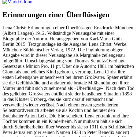
Erinnerungen einer Überflüssigen
Lena Christ: Erinnerungen einer Überflüssigen Erstdruck: München
(Albert Langen) 1912. Vollständige Neuausgabe mit einer
Biographie der Autorin. Herausgegeben von Karl-Maria Guth.
Berlin 2015. Textgrundlage ist die Ausgabe: Lena Christ: Werke.
München: Süddeutscher Verlag, 1972. Die Paginierung obiger
Ausgabe wird in dieser Neuausgabe als Marginalie zeilengenau
mitgeführt. Umschlaggestaltung von Thomas Schultz-Overhage.
Gesetzt aus Minion Pro, 11 pt. Über die Autorin: 1881 im bairischen
Glonn als uneheliches Kind geboren, verbringt Lena Christ ihre
ersten Lebensjahre unbeschwert bei ihrem Großvater. Später erfährt
sie die Gefühlskälte und andauernde brutale Mißhandlungen ihrer
Mutter und fühlt sich zunehmend als »Überflüssige«. Nach dem Tod
des geliebten Großvaters entflieht sie der häuslichen Situation 1898
in das Kloster Ursberg, das sie kurz darauf enttäuscht und
verzweifelt wieder verlässt. Nach einem ersten gescheiterten
Selbstmordversuch arbeitet sie als Köchin und heiratet den
Buchhalter Anton Leix. Die Ehe scheitert, Lena erkrankt und ihre
Töchter kommen in ein Kinderheim. Nur mühsam hält sie sich
durch Schreibarbeiten über Wasser bis sie so 1911 den Schriftsteller
Peter Jerusalem (der seinen Namen 1933 in Peter Benedix ändert)