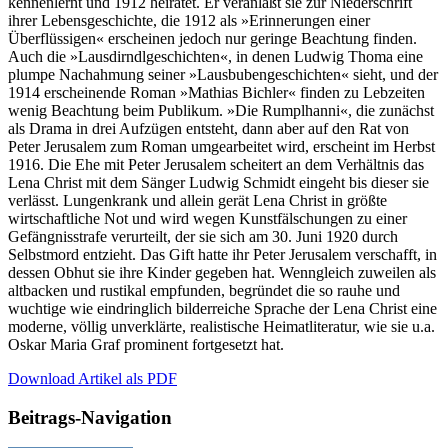
kennenlernt und 1912 heiratet. Er veranlaßt sie zur Niederschrift
ihrer Lebensgeschichte, die 1912 als »Erinnerungen einer
Überflüssigen« erscheinen jedoch nur geringe Beachtung finden.
Auch die »Lausdirndlgeschichten«, in denen Ludwig Thoma eine
plumpe Nachahmung seiner »Lausbubengeschichten« sieht, und der
1914 erscheinende Roman »Mathias Bichler« finden zu Lebzeiten
wenig Beachtung beim Publikum. »Die Rumplhanni«, die zunächst
als Drama in drei Aufzügen entsteht, dann aber auf den Rat von
Peter Jerusalem zum Roman umgearbeitet wird, erscheint im Herbst
1916. Die Ehe mit Peter Jerusalem scheitert an dem Verhältnis das
Lena Christ mit dem Sänger Ludwig Schmidt eingeht bis dieser sie
verlässt. Lungenkrank und allein gerät Lena Christ in größte
wirtschaftliche Not und wird wegen Kunstfälschungen zu einer
Gefängnisstrafe verurteilt, der sie sich am 30. Juni 1920 durch
Selbstmord entzieht. Das Gift hatte ihr Peter Jerusalem verschafft, in
dessen Obhut sie ihre Kinder gegeben hat. Wenngleich zuweilen als
altbacken und rustikal empfunden, begründet die so rauhe und
wuchtige wie eindringlich bilderreiche Sprache der Lena Christ eine
moderne, völlig unverklärte, realistische Heimatliteratur, wie sie u.a.
Oskar Maria Graf prominent fortgesetzt hat.
Download Artikel als PDF
Beitrags-Navigation