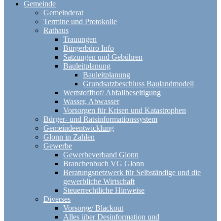
Gemeinde
Gemeinderat
Termine und Protokolle
Rathaus
Trauungen
Bürgerbüro Info
Satzungen und Gebühren
Bauleitplanung
Bauleitplanung
Grundsatzbeschluss Baulandmodell
Wertstoffhof/ Abfallbeseitigung
Wasser, Abwasser
Vorsorgen für Krisen und Katastrophen
Bürger- und Ratsinformationssystem
Gemeindeentwicklung
Glonn in Zahlen
Gewerbe
Gewerbeverband Glonn
Branchenbuch VG Glonn
Beratungsnetzwerk für Selbständige und die
gewerbliche Wirtschaft
Steuerrechtliche Hinweise
Diverses
Vorsorge/ Blackout
Alles über Desinformation und