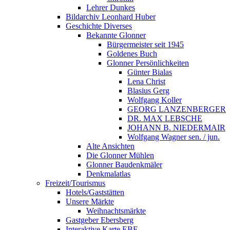
Lehrer Dunkes
Bildarchiv Leonhard Huber
Geschichte Diverses
Bekannte Glonner
Bürgermeister seit 1945
Goldenes Buch
Glonner Persönlichkeiten
Günter Bialas
Lena Christ
Blasius Gerg
Wolfgang Koller
GEORG LANZENBERGER
DR. MAX LEBSCHE
JOHANN B. NIEDERMAIR
Wolfgang Wagner sen. / jun.
Alte Ansichten
Die Glonner Mühlen
Glonner Baudenkmäler
Denkmalatlas
Freizeit/Tourismus
Hotels/Gaststätten
Unsere Märkte
Weihnachtsmärkte
Gastgeber Ebersberg
Interaktive Karte EBE