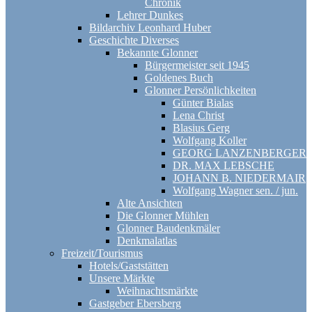
Chronik
Lehrer Dunkes
Bildarchiv Leonhard Huber
Geschichte Diverses
Bekannte Glonner
Bürgermeister seit 1945
Goldenes Buch
Glonner Persönlichkeiten
Günter Bialas
Lena Christ
Blasius Gerg
Wolfgang Koller
GEORG LANZENBERGER
DR. MAX LEBSCHE
JOHANN B. NIEDERMAIR
Wolfgang Wagner sen. / jun.
Alte Ansichten
Die Glonner Mühlen
Glonner Baudenkmäler
Denkmalatlas
Freizeit/Tourismus
Hotels/Gaststätten
Unsere Märkte
Weihnachtsmärkte
Gastgeber Ebersberg