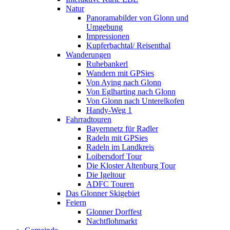
Natur
Panoramabilder von Glonn und
Umgebung
Impressionen
Kupferbachtal/ Reisenthal
Wanderungen
Ruhebankerl
Wandern mit GPSies
Von Aying nach Glonn
Von Eglharting nach Glonn
Von Glonn nach Unterelkofen
Handy-Weg 1
Fahrradtouren
Bayernnetz für Radler
Radeln mit GPSies
Radeln im Landkreis
Loibersdorf Tour
Die Kloster Altenburg Tour
Die Igeltour
ADFC Touren
Das Glonner Skigebiet
Feiern
Glonner Dorffest
Nachtflohmarkt