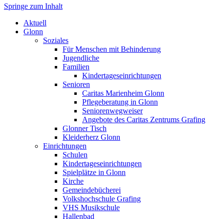
Springe zum Inhalt
Markt Glonn
Aktuell
Glonn
Soziales
Für Menschen mit Behinderung
Jugendliche
Familien
Kindertageseinrichtungen
Senioren
Caritas Marienheim Glonn
Pflegeberatung in Glonn
Seniorenwegweiser
Angebote des Caritas Zentrums Grafing
Glonner Tisch
Kleiderherz Glonn
Einrichtungen
Schulen
Kindertageseinrichtungen
Spielplätze in Glonn
Kirche
Gemeindebücherei
Volkshochschule Grafing
VHS Musikschule
Hallenbad