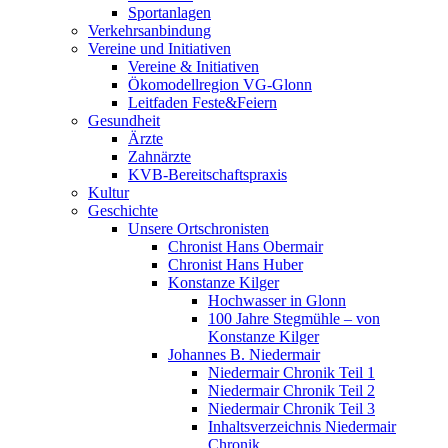
Sportanlagen
Verkehrsanbindung
Vereine und Initiativen
Vereine & Initiativen
Ökomodellregion VG-Glonn
Leitfaden Feste&Feiern
Gesundheit
Ärzte
Zahnärzte
KVB-Bereitschaftspraxis
Kultur
Geschichte
Unsere Ortschronisten
Chronist Hans Obermair
Chronist Hans Huber
Konstanze Kilger
Hochwasser in Glonn
100 Jahre Stegmühle – von
Konstanze Kilger
Johannes B. Niedermair
Niedermair Chronik Teil 1
Niedermair Chronik Teil 2
Niedermair Chronik Teil 3
Inhaltsverzeichnis Niedermair
Chronik