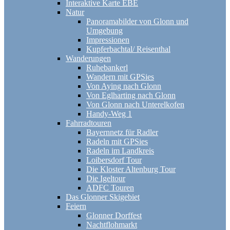
Interaktive Karte EBE
Natur
Panoramabilder von Glonn und
Umgebung
Impressionen
Kupferbachtal/ Reisenthal
Wanderungen
Ruhebankerl
Wandern mit GPSies
Von Aying nach Glonn
Von Eglharting nach Glonn
Von Glonn nach Unterelkofen
Handy-Weg 1
Fahrradtouren
Bayernnetz für Radler
Radeln mit GPSies
Radeln im Landkreis
Loibersdorf Tour
Die Kloster Altenburg Tour
Die Igeltour
ADFC Touren
Das Glonner Skigebiet
Feiern
Glonner Dorffest
Nachtflohmarkt