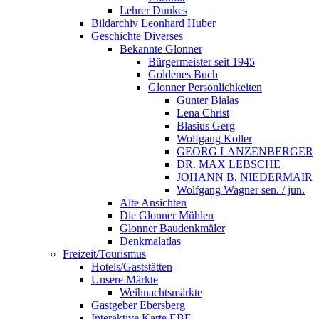
Lehrer Dunkes
Bildarchiv Leonhard Huber
Geschichte Diverses
Bekannte Glonner
Bürgermeister seit 1945
Goldenes Buch
Glonner Persönlichkeiten
Günter Bialas
Lena Christ
Blasius Gerg
Wolfgang Koller
GEORG LANZENBERGER
DR. MAX LEBSCHE
JOHANN B. NIEDERMAIR
Wolfgang Wagner sen. / jun.
Alte Ansichten
Die Glonner Mühlen
Glonner Baudenkmäler
Denkmalatlas
Freizeit/Tourismus
Hotels/Gaststätten
Unsere Märkte
Weihnachtsmärkte
Gastgeber Ebersberg
Interaktive Karte EBE