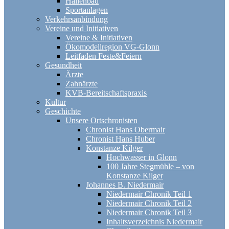
Hallenbad
Sportanlagen
Verkehrsanbindung
Vereine und Initiativen
Vereine & Initiativen
Ökomodellregion VG-Glonn
Leitfaden Feste&Feiern
Gesundheit
Ärzte
Zahnärzte
KVB-Bereitschaftspraxis
Kultur
Geschichte
Unsere Ortschronisten
Chronist Hans Obermair
Chronist Hans Huber
Konstanze Kilger
Hochwasser in Glonn
100 Jahre Stegmühle – von
Konstanze Kilger
Johannes B. Niedermair
Niedermair Chronik Teil 1
Niedermair Chronik Teil 2
Niedermair Chronik Teil 3
Inhaltsverzeichnis Niedermair