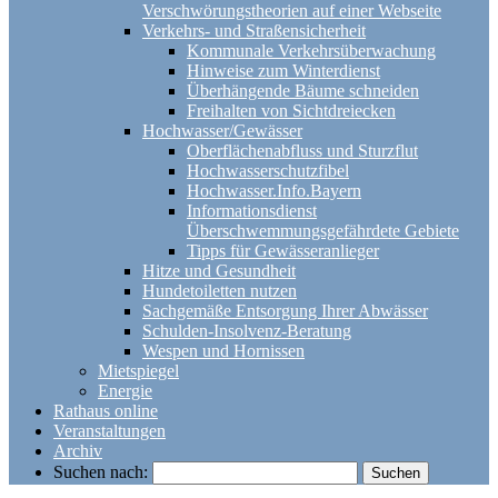
Verschwörungstheorien auf einer Webseite
Verkehrs- und Straßensicherheit
Kommunale Verkehrsüberwachung
Hinweise zum Winterdienst
Überhängende Bäume schneiden
Freihalten von Sichtdreiecken
Hochwasser/Gewässer
Oberflächenabfluss und Sturzflut
Hochwasserschutzfibel
Hochwasser.Info.Bayern
Informationsdienst
Überschwemmungsgefährdete Gebiete
Tipps für Gewässeranlieger
Hitze und Gesundheit
Hundetoiletten nutzen
Sachgemäße Entsorgung Ihrer Abwässer
Schulden-Insolvenz-Beratung
Wespen und Hornissen
Mietspiegel
Energie
Rathaus online
Veranstaltungen
Archiv
Suchen nach: