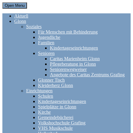
Open Menu
Aktuell
Glonn
Soziales
Für Menschen mit Behinderung
Jugendliche
Familien
Kindertageseinrichtungen
Senioren
Caritas Marienheim Glonn
Pflegeberatung in Glonn
Seniorenwegweiser
Angebote des Caritas Zentrums Grafing
Glonner Tisch
Kleiderherz Glonn
Einrichtungen
Schulen
Kindertageseinrichtungen
Spielplätze in Glonn
Kirche
Gemeindebücherei
Volkshochschule Grafing
VHS Musikschule