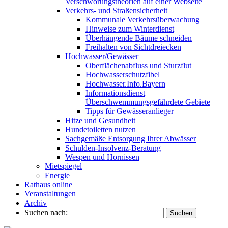
Verschwörungstheorien auf einer Webseite
Verkehrs- und Straßensicherheit
Kommunale Verkehrsüberwachung
Hinweise zum Winterdienst
Überhängende Bäume schneiden
Freihalten von Sichtdreiecken
Hochwasser/Gewässer
Oberflächenabfluss und Sturzflut
Hochwasserschutzfibel
Hochwasser.Info.Bayern
Informationsdienst
Überschwemmungsgefährdete Gebiete
Tipps für Gewässeranlieger
Hitze und Gesundheit
Hundetoiletten nutzen
Sachgemäße Entsorgung Ihrer Abwässer
Schulden-Insolvenz-Beratung
Wespen und Hornissen
Mietspiegel
Energie
Rathaus online
Veranstaltungen
Archiv
Suchen nach: