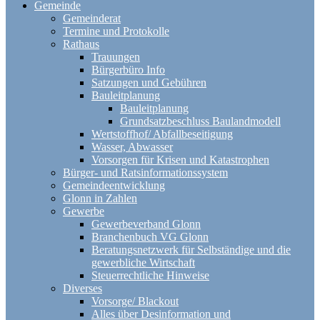
Gemeinde
Gemeinderat
Termine und Protokolle
Rathaus
Trauungen
Bürgerbüro Info
Satzungen und Gebühren
Bauleitplanung
Bauleitplanung
Grundsatzbeschluss Baulandmodell
Wertstoffhof/ Abfallbeseitigung
Wasser, Abwasser
Vorsorgen für Krisen und Katastrophen
Bürger- und Ratsinformationssystem
Gemeindeentwicklung
Glonn in Zahlen
Gewerbe
Gewerbeverband Glonn
Branchenbuch VG Glonn
Beratungsnetzwerk für Selbständige und die
gewerbliche Wirtschaft
Steuerrechtliche Hinweise
Diverses
Vorsorge/ Blackout
Alles über Desinformation und