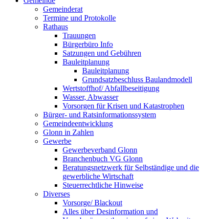
Gemeinde
Gemeinderat
Termine und Protokolle
Rathaus
Trauungen
Bürgerbüro Info
Satzungen und Gebühren
Bauleitplanung
Bauleitplanung
Grundsatzbeschluss Baulandmodell
Wertstoffhof/ Abfallbeseitigung
Wasser, Abwasser
Vorsorgen für Krisen und Katastrophen
Bürger- und Ratsinformationssystem
Gemeindeentwicklung
Glonn in Zahlen
Gewerbe
Gewerbeverband Glonn
Branchenbuch VG Glonn
Beratungsnetzwerk für Selbständige und die
gewerbliche Wirtschaft
Steuerrechtliche Hinweise
Diverses
Vorsorge/ Blackout
Alles über Desinformation und