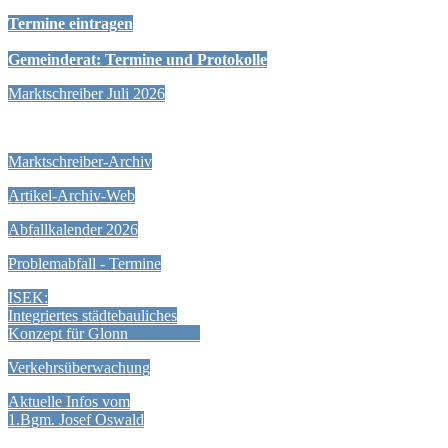
Termine eintragen
Gemeinderat: Termine und Protokolle
Marktschreiber Juli 2026
Marktschreiber-Archiv
Artikel-Archiv-Web
Abfallkalender 2026
Problemabfall - Termine
ISEK:
Integriertes städtebauliches
Konzept für Glonn
Verkehrsüberwachung
Aktuelle Infos vom
1.Bgm. Josef Oswald