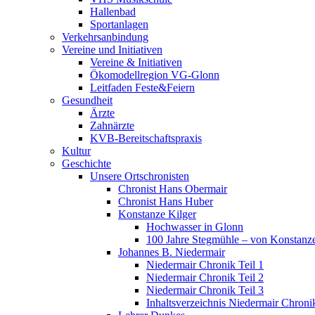
Hallenbad
Sportanlagen
Verkehrsanbindung
Vereine und Initiativen
Vereine & Initiativen
Ökomodellregion VG-Glonn
Leitfaden Feste&Feiern
Gesundheit
Ärzte
Zahnärzte
KVB-Bereitschaftspraxis
Kultur
Geschichte
Unsere Ortschronisten
Chronist Hans Obermair
Chronist Hans Huber
Konstanze Kilger
Hochwasser in Glonn
100 Jahre Stegmühle – von Konstanze
Johannes B. Niedermair
Niedermair Chronik Teil 1
Niedermair Chronik Teil 2
Niedermair Chronik Teil 3
Inhaltsverzeichnis Niedermair Chroni