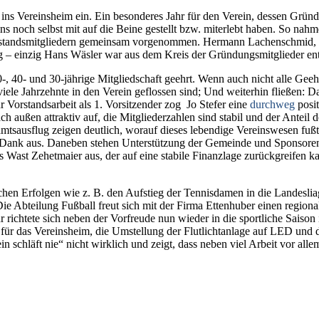
s Vereinsheim ein. Ein besonderes Jahr für den Verein, dessen Gründ
s noch selbst mit auf die Beine gestellt bzw. miterlebt haben.
So nahme
Vorstandsmitgliedern gemeinsam vorgenommen. Hermann Lachenschmid,
 – einzig Hans Wäsler war aus dem Kreis der Gründungsmitglieder ent
, 40- und 30-jährige Mitgliedschaft geehrt. Wenn auch nicht alle Gee
iele Jahrzehnte in den Verein geflossen sind;
Und weiterhin fließen: Da
Vorstandsarbeit als 1. Vorsitzender zog Jo Stefer eine
durchweg
posi
ch außen attraktiv auf, die Mitgliederzahlen sind stabil und der Anteil 
tsausflug zeigen deutlich, worauf dieses lebendige Vereinswesen fußt
ank aus. Daneben stehen Unterstützung der Gemeinde und Sponsoren al
ers Wast Zehetmaier aus, der auf eine stabile Finanzlage zurückgreifen
rtlichen Erfolgen wie z. B. den Aufstieg der Tennisdamen in die Land
 Die Abteilung Fußball freut sich mit der Firma Ettenhuber einen regio
 richtete sich neben der Vorfreude nun wieder in die sportliche Saison 
für das Vereinsheim, die Umstellung der Flutlichtanlage auf LED und d
 schläft nie“ nicht wirklich und zeigt, dass neben viel Arbeit vor alle