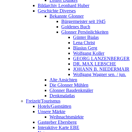
Lehrer Dunkes
Bildarchiv Leonhard Huber
Geschichte Diverses
Bekannte Glonner
Bürgermeister seit 1945
Goldenes Buch
Glonner Persönlichkeiten
Günter Bialas
Lena Christ
Blasius Gerg
Wolfgang Koller
GEORG LANZENBERGER
DR. MAX LEBSCHE
JOHANN B. NIEDERMAIR
Wolfgang Wagner sen. / jun.
Alte Ansichten
Die Glonner Mühlen
Glonner Baudenkmäler
Denkmalatlas
Freizeit/Tourismus
Hotels/Gaststätten
Unsere Märkte
Weihnachtsmärkte
Gastgeber Ebersberg
Interaktive Karte EBE