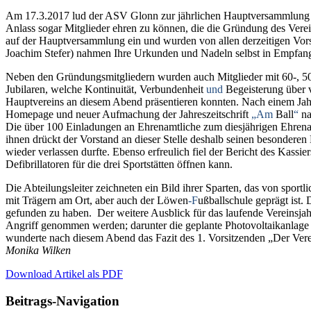
Am 17.3.2017 lud der ASV Glonn zur jährlichen Hauptversammlung in
Anlass sogar Mitglieder ehren zu können, die die Gründung des Verein
auf der Hauptversammlung ein und wurden von allen derzeitigen 
Joachim Stefer) nahmen Ihre Urkunden und Nadeln selbst in Empfang
Neben den Gründungsmitgliedern wurden auch Mitglieder mit 60-, 50-
Jubilaren, welche Kontinuität, Verbundenheit
und
Begeisterung über v
Hauptvereins an diesem Abend präsentieren konnten. Nach einem Jahr 
Homepage und neuer Aufmachung der Jahreszeitschrift
„Am
Ball
“
na
Die über 100 Einladungen an Ehrenamtliche zum diesjährigen Ehrenam
ihnen drückt der Vorstand an dieser Stelle
deshalb
seinen besonderen D
wieder verlassen durfte. Ebenso erfreulich fiel der Bericht des Kassi
Defibrillatoren für die drei Sportstätten öffnen kann.
Die Abteilungsleiter zeichneten ein Bild ihrer Sparten, das von spo
mit Trägern am Ort, aber auch der Löwen
-F
ußballschule geprägt ist.
gefunden zu haben.
Der weitere Ausblick für das laufende Vereinsjahr
Angriff genommen werden; darunter die geplante Photovoltaikanlage 
wunderte nach diesem Abend das Fazit des 1. Vorsitzenden „Der Verein
Monika Wilken
Download Artikel als PDF
Beitrags-Navigation