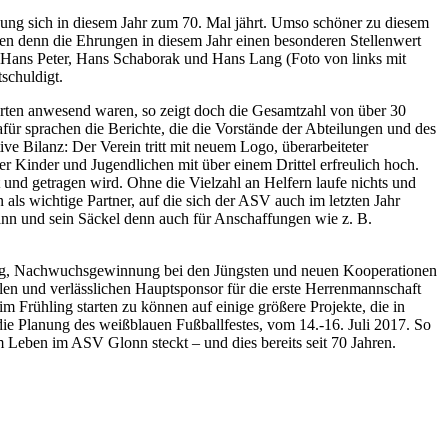
ung sich in diesem Jahr zum 70. Mal jährt. Umso schöner zu diesem
n denn die Ehrungen in diesem Jahr einen besonderen Stellenwert
Hans
Peter, Hans Schaborak und
Hans
Lang (Foto von links mit
schuldigt.
hrten anwesend waren, so zeigt doch die Gesamtzahl von über 30
für sprachen die Berichte, die die Vorstände der Abteilungen und des
tive Bilanz: Der Verein tritt mit neuem Logo, überarbeiteter
der Kinder und Jugendlichen mit über einem Drittel erfreulich hoch.
 und getragen wird. Ohne die Vielzahl an Helfern
laufe
nichts und
s wichtige Partner, auf die sich der ASV auch im letzten Jahr
 kann und sein Säckel denn auch für Anschaffungen wie z. B.
esliag, Nachwuchsgewinnung bei den Jüngsten und neuen Kooperationen
nalen und verlässlichen Hauptsponsor für die erste Herrenmannschaft
im Frühling starten zu können auf einige größere Projekte, die in
ie Planung des weißblauen Fußballfestes, vom 14.-16. Juli 2017.
So
m Leben im ASV Glonn steckt – und dies bereits seit 70 Jahren.