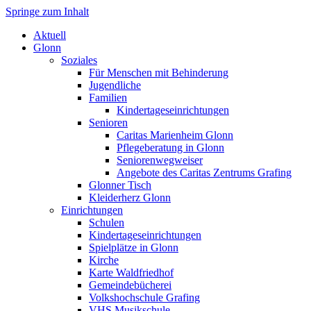
Springe zum Inhalt
Markt Glonn
Aktuell
Glonn
Soziales
Für Menschen mit Behinderung
Jugendliche
Familien
Kindertageseinrichtungen
Senioren
Caritas Marienheim Glonn
Pflegeberatung in Glonn
Seniorenwegweiser
Angebote des Caritas Zentrums Grafing
Glonner Tisch
Kleiderherz Glonn
Einrichtungen
Schulen
Kindertageseinrichtungen
Spielplätze in Glonn
Kirche
Karte Waldfriedhof
Gemeindebücherei
Volkshochschule Grafing
VHS Musikschule