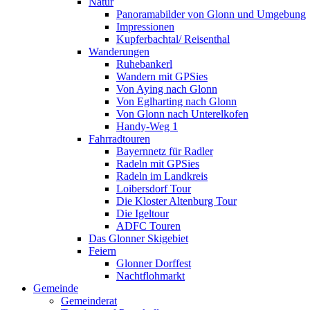
Natur
Panoramabilder von Glonn und Umgebung
Impressionen
Kupferbachtal/ Reisenthal
Wanderungen
Ruhebankerl
Wandern mit GPSies
Von Aying nach Glonn
Von Eglharting nach Glonn
Von Glonn nach Unterelkofen
Handy-Weg 1
Fahrradtouren
Bayernnetz für Radler
Radeln mit GPSies
Radeln im Landkreis
Loibersdorf Tour
Die Kloster Altenburg Tour
Die Igeltour
ADFC Touren
Das Glonner Skigebiet
Feiern
Glonner Dorffest
Nachtflohmarkt
Gemeinde
Gemeinderat