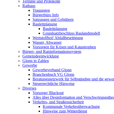
Termine und Protokolle
Rathaus
Trauungen
Bürgerbüro Info
Satzungen und Gebühren
Bauleitplanung
Bauleitplanung
Grundsatzbeschluss Baulandmodell
Wertstoffhof/ Abfallbeseitigung
Wasser, Abwasser
Vorsorgen für Krisen und Katastrophen
Bürger- und Ratsinformationssystem
Gemeindeentwicklung
Glonn in Zahlen
Gewerbe
Gewerbeverband Glonn
Branchenbuch VG Glonn
Beratungsnetzwerk für Selbständige und die gewer
Steuerrechtliche Hinweise
Diverses
Vorsorge/ Blackout
Alles über Desinformation und Verschwörungstheo
Verkehrs- und Straßensicherheit
Kommunale Verkehrsüberwachung
Hinweise zum Winterdienst