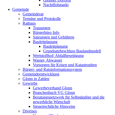
Glonner Dorffest
Nachtflohmarkt
Gemeinde
Gemeinderat
Termine und Protokolle
Rathaus
Trauungen
Bürgerbüro Info
Satzungen und Gebühren
Bauleitplanung
Bauleitplanung
Grundsatzbeschluss Baulandmodell
Wertstoffhof/ Abfallbeseitigung
Wasser, Abwasser
Vorsorgen für Krisen und Katastrophen
Bürger- und Ratsinformationssystem
Gemeindeentwicklung
Glonn in Zahlen
Gewerbe
Gewerbeverband Glonn
Branchenbuch VG Glonn
Beratungsnetzwerk für Selbständige und die
gewerbliche Wirtschaft
Steuerrechtliche Hinweise
Diverses