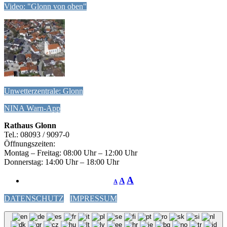
Video: "Glonn von oben"
Unwetterzentrale: Glonn
NINA Warn-App
Rathaus Glonn
Tel.: 08093 / 9097-0
Öffnungszeiten:
Montag – Freitag: 08:00 Uhr – 12:00 Uhr
Donnerstag: 14:00 Uhr – 18:00 Uhr
A
A
A
DATENSCHUTZ
IMPRESSUM