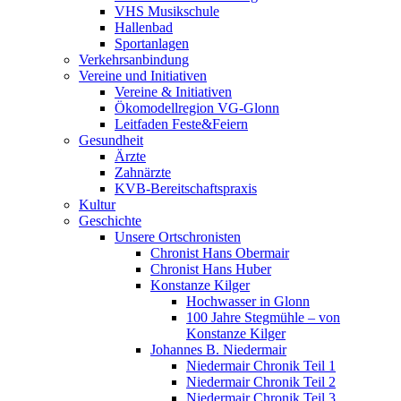
VHS Musikschule
Hallenbad
Sportanlagen
Verkehrsanbindung
Vereine und Initiativen
Vereine & Initiativen
Ökomodellregion VG-Glonn
Leitfaden Feste&Feiern
Gesundheit
Ärzte
Zahnärzte
KVB-Bereitschaftspraxis
Kultur
Geschichte
Unsere Ortschronisten
Chronist Hans Obermair
Chronist Hans Huber
Konstanze Kilger
Hochwasser in Glonn
100 Jahre Stegmühle – von
Konstanze Kilger
Johannes B. Niedermair
Niedermair Chronik Teil 1
Niedermair Chronik Teil 2
Niedermair Chronik Teil 3