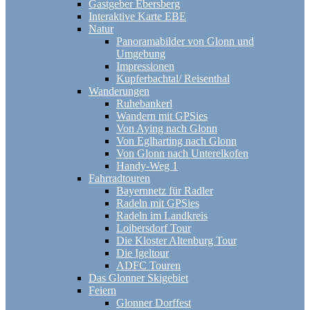
Gastgeber Ebersberg
Interaktive Karte EBE
Natur
Panoramabilder von Glonn und
Umgebung
Impressionen
Kupferbachtal/ Reisenthal
Wanderungen
Ruhebankerl
Wandern mit GPSies
Von Aying nach Glonn
Von Eglharting nach Glonn
Von Glonn nach Unterelkofen
Handy-Weg 1
Fahrradtouren
Bayernnetz für Radler
Radeln mit GPSies
Radeln im Landkreis
Loibersdorf Tour
Die Kloster Altenburg Tour
Die Igeltour
ADFC Touren
Das Glonner Skigebiet
Feiern
Glonner Dorffest