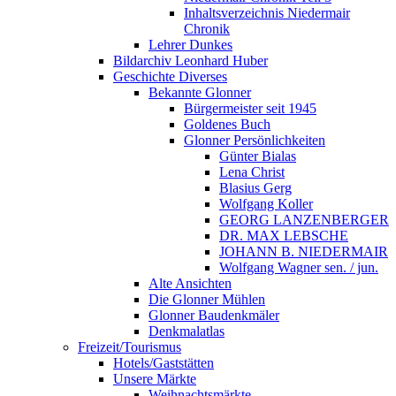
Inhaltsverzeichnis Niedermair
Chronik
Lehrer Dunkes
Bildarchiv Leonhard Huber
Geschichte Diverses
Bekannte Glonner
Bürgermeister seit 1945
Goldenes Buch
Glonner Persönlichkeiten
Günter Bialas
Lena Christ
Blasius Gerg
Wolfgang Koller
GEORG LANZENBERGER
DR. MAX LEBSCHE
JOHANN B. NIEDERMAIR
Wolfgang Wagner sen. / jun.
Alte Ansichten
Die Glonner Mühlen
Glonner Baudenkmäler
Denkmalatlas
Freizeit/Tourismus
Hotels/Gaststätten
Unsere Märkte
Weihnachtsmärkte