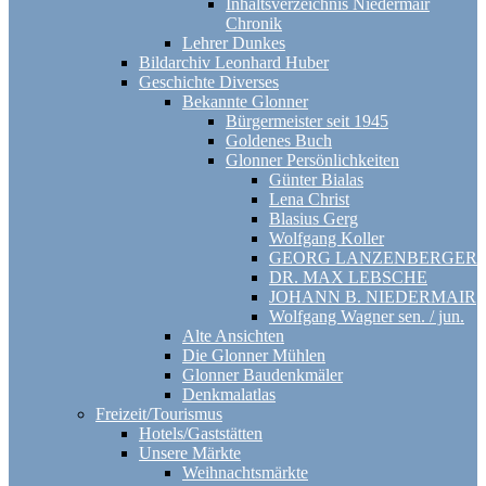
Inhaltsverzeichnis Niedermair
Chronik
Lehrer Dunkes
Bildarchiv Leonhard Huber
Geschichte Diverses
Bekannte Glonner
Bürgermeister seit 1945
Goldenes Buch
Glonner Persönlichkeiten
Günter Bialas
Lena Christ
Blasius Gerg
Wolfgang Koller
GEORG LANZENBERGER
DR. MAX LEBSCHE
JOHANN B. NIEDERMAIR
Wolfgang Wagner sen. / jun.
Alte Ansichten
Die Glonner Mühlen
Glonner Baudenkmäler
Denkmalatlas
Freizeit/Tourismus
Hotels/Gaststätten
Unsere Märkte
Weihnachtsmärkte