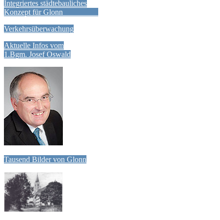
Integriertes städtebauliches
Konzept für Glonn
Verkehrsüberwachung
Aktuelle Infos vom
1.Bgm. Josef Oswald
Tausend Bilder von Glonn