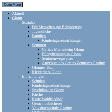
Open Menu
Aktuell
Glonn
Soziales
Für Menschen mit Behinderung
Jugendliche
Familien
Kindertageseinrichtungen
Senioren
Caritas Marienheim Glonn
Pflegeberatung in Glonn
Seniorenwegweiser
Angebote des Caritas Zentrums Grafing
Glonner Tisch
Kleiderherz Glonn
Einrichtungen
Schulen
Kindertageseinrichtungen
Spielplätze in Glonn
Kirche
Karte Waldfriedhof
Gemeindebücherei
Volkshochschule Grafing