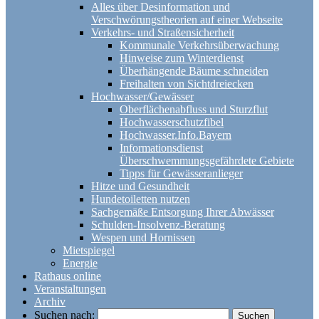
Alles über Desinformation und
Verschwörungstheorien auf einer Webseite
Verkehrs- und Straßensicherheit
Kommunale Verkehrsüberwachung
Hinweise zum Winterdienst
Überhängende Bäume schneiden
Freihalten von Sichtdreiecken
Hochwasser/Gewässer
Oberflächenabfluss und Sturzflut
Hochwasserschutzfibel
Hochwasser.Info.Bayern
Informationsdienst
Überschwemmungsgefährdete Gebiete
Tipps für Gewässeranlieger
Hitze und Gesundheit
Hundetoiletten nutzen
Sachgemäße Entsorgung Ihrer Abwässer
Schulden-Insolvenz-Beratung
Wespen und Hornissen
Mietspiegel
Energie
Rathaus online
Veranstaltungen
Archiv
Suchen nach: