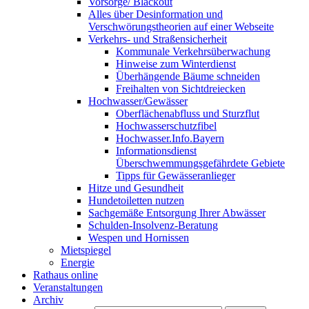
Vorsorge/ Blackout
Alles über Desinformation und
Verschwörungstheorien auf einer Webseite
Verkehrs- und Straßensicherheit
Kommunale Verkehrsüberwachung
Hinweise zum Winterdienst
Überhängende Bäume schneiden
Freihalten von Sichtdreiecken
Hochwasser/Gewässer
Oberflächenabfluss und Sturzflut
Hochwasserschutzfibel
Hochwasser.Info.Bayern
Informationsdienst
Überschwemmungsgefährdete Gebiete
Tipps für Gewässeranlieger
Hitze und Gesundheit
Hundetoiletten nutzen
Sachgemäße Entsorgung Ihrer Abwässer
Schulden-Insolvenz-Beratung
Wespen und Hornissen
Mietspiegel
Energie
Rathaus online
Veranstaltungen
Archiv