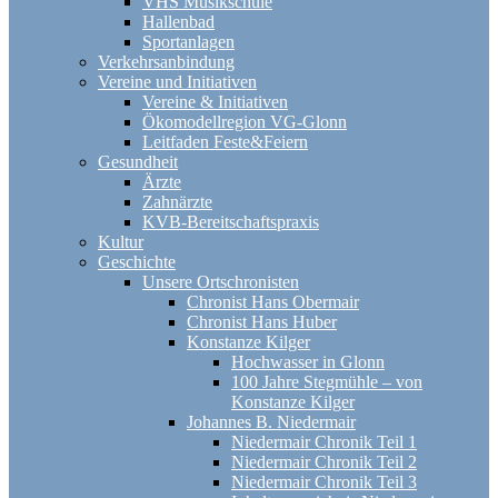
VHS Musikschule
Hallenbad
Sportanlagen
Verkehrsanbindung
Vereine und Initiativen
Vereine & Initiativen
Ökomodellregion VG-Glonn
Leitfaden Feste&Feiern
Gesundheit
Ärzte
Zahnärzte
KVB-Bereitschaftspraxis
Kultur
Geschichte
Unsere Ortschronisten
Chronist Hans Obermair
Chronist Hans Huber
Konstanze Kilger
Hochwasser in Glonn
100 Jahre Stegmühle – von
Konstanze Kilger
Johannes B. Niedermair
Niedermair Chronik Teil 1
Niedermair Chronik Teil 2
Niedermair Chronik Teil 3