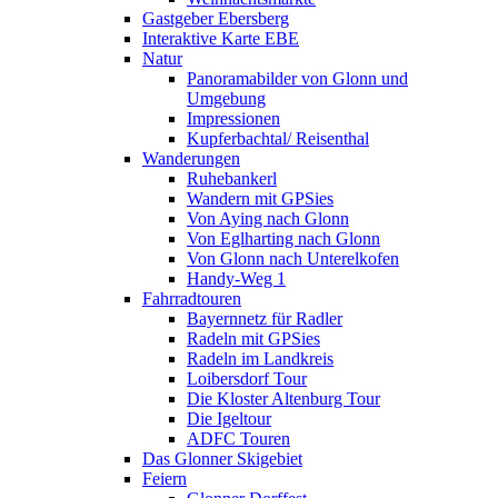
Gastgeber Ebersberg
Interaktive Karte EBE
Natur
Panoramabilder von Glonn und
Umgebung
Impressionen
Kupferbachtal/ Reisenthal
Wanderungen
Ruhebankerl
Wandern mit GPSies
Von Aying nach Glonn
Von Eglharting nach Glonn
Von Glonn nach Unterelkofen
Handy-Weg 1
Fahrradtouren
Bayernnetz für Radler
Radeln mit GPSies
Radeln im Landkreis
Loibersdorf Tour
Die Kloster Altenburg Tour
Die Igeltour
ADFC Touren
Das Glonner Skigebiet
Feiern