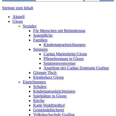
Springe zum Inhalt
Markt Glonn
Aktuell
Glonn
Soziales
Für Menschen mit Behinderung
Jugendliche
Familien
Kindertageseinrichtungen
Senioren
Caritas Marienheim Glonn
Pflegeberatung in Glonn
Seniorenwegweiser
Angebote des Caritas Zentrums Grafing
Glonner Tisch
Kleiderherz Glonn
Einrichtungen
Schulen
Kindertageseinrichtungen
Spielplätze in Glonn
Kirche
Karte Waldfriedhof
Gemeindebücherei
Volkshochschule Grafing