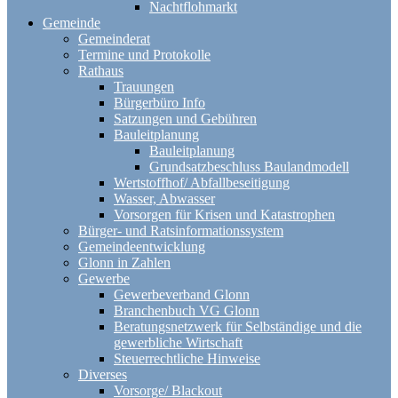
Nachtflohmarkt
Gemeinde
Gemeinderat
Termine und Protokolle
Rathaus
Trauungen
Bürgerbüro Info
Satzungen und Gebühren
Bauleitplanung
Bauleitplanung
Grundsatzbeschluss Baulandmodell
Wertstoffhof/ Abfallbeseitigung
Wasser, Abwasser
Vorsorgen für Krisen und Katastrophen
Bürger- und Ratsinformationssystem
Gemeindeentwicklung
Glonn in Zahlen
Gewerbe
Gewerbeverband Glonn
Branchenbuch VG Glonn
Beratungsnetzwerk für Selbständige und die
gewerbliche Wirtschaft
Steuerrechtliche Hinweise
Diverses
Vorsorge/ Blackout