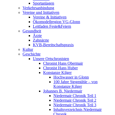
Sportanlagen
Verkehrsanbindung
Vereine und Initiativen
Vereine & Initiativen
Ökomodellregion VG-Glonn
Leitfaden Feste&Feiern
Gesundheit
Ärzte
Zahnärzte
KVB-Bereitschaftspraxis
Kultur
Geschichte
Unsere Ortschronisten
Chronist Hans Obermair
Chronist Hans Huber
Konstanze Kilger
Hochwasser in Glonn
100 Jahre Stegmühle – von
Konstanze Kilger
Johannes B. Niedermair
Niedermair Chronik Teil 1
Niedermair Chronik Teil 2
Niedermair Chronik Teil 3
Inhaltsverzeichnis Niedermair
Chronik