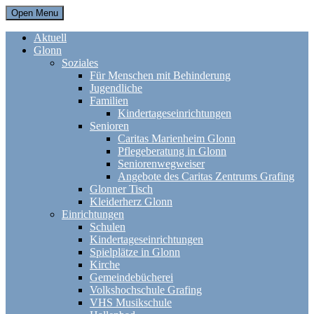
Open Menu
Aktuell
Glonn
Soziales
Für Menschen mit Behinderung
Jugendliche
Familien
Kindertageseinrichtungen
Senioren
Caritas Marienheim Glonn
Pflegeberatung in Glonn
Seniorenwegweiser
Angebote des Caritas Zentrums Grafing
Glonner Tisch
Kleiderherz Glonn
Einrichtungen
Schulen
Kindertageseinrichtungen
Spielplätze in Glonn
Kirche
Gemeindebücherei
Volkshochschule Grafing
VHS Musikschule