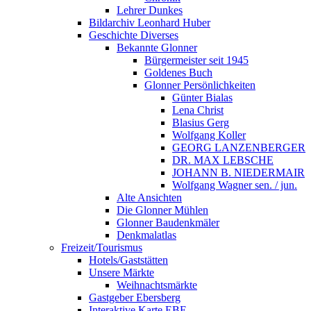
Lehrer Dunkes
Bildarchiv Leonhard Huber
Geschichte Diverses
Bekannte Glonner
Bürgermeister seit 1945
Goldenes Buch
Glonner Persönlichkeiten
Günter Bialas
Lena Christ
Blasius Gerg
Wolfgang Koller
GEORG LANZENBERGER
DR. MAX LEBSCHE
JOHANN B. NIEDERMAIR
Wolfgang Wagner sen. / jun.
Alte Ansichten
Die Glonner Mühlen
Glonner Baudenkmäler
Denkmalatlas
Freizeit/Tourismus
Hotels/Gaststätten
Unsere Märkte
Weihnachtsmärkte
Gastgeber Ebersberg
Interaktive Karte EBE