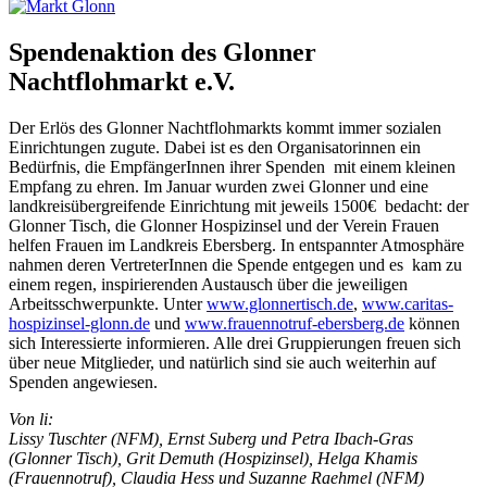
Spendenaktion des Glonner
Nachtflohmarkt e.V.
Der Erlös des Glonner Nachtflohmarkts kommt immer sozialen
Einrichtungen zugute. Dabei ist es den Organisatorinnen ein
Bedürfnis, die EmpfängerInnen ihrer Spenden mit einem kleinen
Empfang zu ehren. Im Januar wurden zwei Glonner und eine
landkreisübergreifende Einrichtung mit jeweils 1500€ bedacht: der
Glonner Tisch, die Glonner Hospizinsel und der Verein Frauen
helfen Frauen im Landkreis Ebersberg. In entspannter Atmosphäre
nahmen deren VertreterInnen die Spende entgegen und es kam zu
einem regen, inspirierenden Austausch über die jeweiligen
Arbeitsschwerpunkte. Unter
www.glonnertisch.de
,
www.caritas-
hospizinsel-glonn.de
und
www.frauennotruf-ebersberg.de
können
sich Interessierte informieren. Alle drei Gruppierungen freuen sich
über neue Mitglieder, und natürlich sind sie auch weiterhin auf
Spenden angewiesen.
Von li:
Lissy Tuschter (NFM), Ernst Suberg und Petra Ibach-Gras
(Glonner Tisch), Grit Demuth (Hospizinsel), Helga Khamis
(Frauennotruf), Claudia Hess und Suzanne Raehmel (NFM)