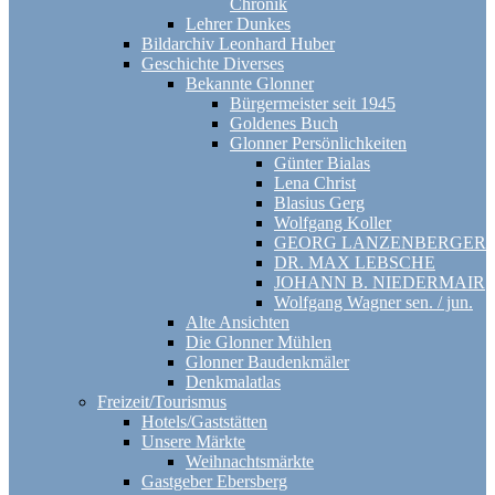
Chronik
Lehrer Dunkes
Bildarchiv Leonhard Huber
Geschichte Diverses
Bekannte Glonner
Bürgermeister seit 1945
Goldenes Buch
Glonner Persönlichkeiten
Günter Bialas
Lena Christ
Blasius Gerg
Wolfgang Koller
GEORG LANZENBERGER
DR. MAX LEBSCHE
JOHANN B. NIEDERMAIR
Wolfgang Wagner sen. / jun.
Alte Ansichten
Die Glonner Mühlen
Glonner Baudenkmäler
Denkmalatlas
Freizeit/Tourismus
Hotels/Gaststätten
Unsere Märkte
Weihnachtsmärkte
Gastgeber Ebersberg