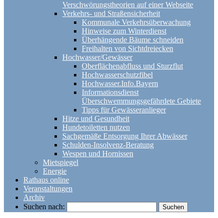
Verschwörungstheorien auf einer Webseite
Verkehrs- und Straßensicherheit
Kommunale Verkehrsüberwachung
Hinweise zum Winterdienst
Überhängende Bäume schneiden
Freihalten von Sichtdreiecken
Hochwasser/Gewässer
Oberflächenabfluss und Sturzflut
Hochwasserschutzfibel
Hochwasser.Info.Bayern
Informationsdienst
Überschwemmungsgefährdete Gebiete
Tipps für Gewässeranlieger
Hitze und Gesundheit
Hundetoiletten nutzen
Sachgemäße Entsorgung Ihrer Abwässer
Schulden-Insolvenz-Beratung
Wespen und Hornissen
Mietspiegel
Energie
Rathaus online
Veranstaltungen
Archiv
Suchen nach: