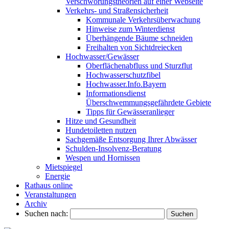
Verschwörungstheorien auf einer Webseite
Verkehrs- und Straßensicherheit
Kommunale Verkehrsüberwachung
Hinweise zum Winterdienst
Überhängende Bäume schneiden
Freihalten von Sichtdreiecken
Hochwasser/Gewässer
Oberflächenabfluss und Sturzflut
Hochwasserschutzfibel
Hochwasser.Info.Bayern
Informationsdienst
Überschwemmungsgefährdete Gebiete
Tipps für Gewässeranlieger
Hitze und Gesundheit
Hundetoiletten nutzen
Sachgemäße Entsorgung Ihrer Abwässer
Schulden-Insolvenz-Beratung
Wespen und Hornissen
Mietspiegel
Energie
Rathaus online
Veranstaltungen
Archiv
Suchen nach: