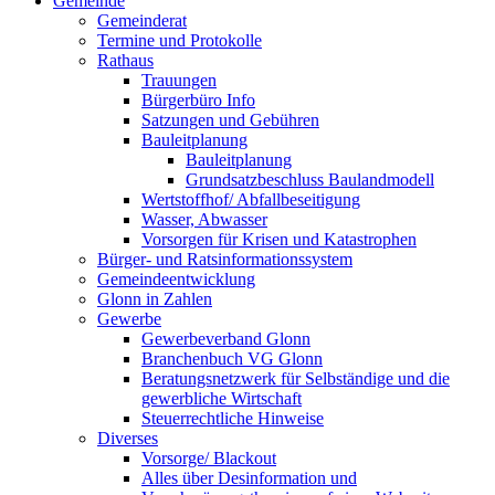
Gemeinde
Gemeinderat
Termine und Protokolle
Rathaus
Trauungen
Bürgerbüro Info
Satzungen und Gebühren
Bauleitplanung
Bauleitplanung
Grundsatzbeschluss Baulandmodell
Wertstoffhof/ Abfallbeseitigung
Wasser, Abwasser
Vorsorgen für Krisen und Katastrophen
Bürger- und Ratsinformationssystem
Gemeindeentwicklung
Glonn in Zahlen
Gewerbe
Gewerbeverband Glonn
Branchenbuch VG Glonn
Beratungsnetzwerk für Selbständige und die
gewerbliche Wirtschaft
Steuerrechtliche Hinweise
Diverses
Vorsorge/ Blackout
Alles über Desinformation und