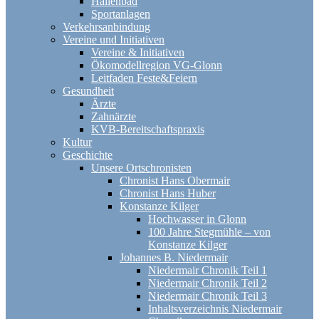
Hallenbad
Sportanlagen
Verkehrsanbindung
Vereine und Initiativen
Vereine & Initiativen
Ökomodellregion VG-Glonn
Leitfaden Feste&Feiern
Gesundheit
Ärzte
Zahnärzte
KVB-Bereitschaftspraxis
Kultur
Geschichte
Unsere Ortschronisten
Chronist Hans Obermair
Chronist Hans Huber
Konstanze Kilger
Hochwasser in Glonn
100 Jahre Stegmühle – von
Konstanze Kilger
Johannes B. Niedermair
Niedermair Chronik Teil 1
Niedermair Chronik Teil 2
Niedermair Chronik Teil 3
Inhaltsverzeichnis Niedermair