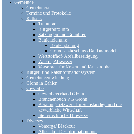
Gemeinde
Gemeinderat
Termine und Protokolle
Rathaus
Trauungen
Bürgerbüro Info
Satzungen und Gebühren
Bauleitplanung
Bauleitplanung
Grundsatzbeschluss Baulandmodell
Wertstoffhof/ Abfallbeseitigung
Wasser, Abwasser
Vorsorgen für Krisen und Katastrophen
Bürger- und Ratsinformationssystem
Gemeindeentwicklung
Glonn in Zahlen
Gewerbe
Gewerbeverband Glonn
Branchenbuch VG Glonn
Beratungsnetzwerk für Selbständige und die
gewerbliche Wirtschaft
Steuerrechtliche Hinweise
Diverses
Vorsorge/ Blackout
Alles über Desinformation und