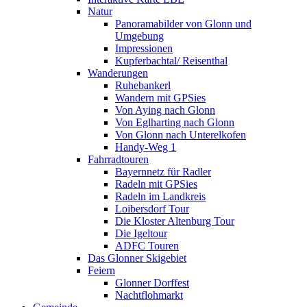
Natur
Panoramabilder von Glonn und
Umgebung
Impressionen
Kupferbachtal/ Reisenthal
Wanderungen
Ruhebankerl
Wandern mit GPSies
Von Aying nach Glonn
Von Eglharting nach Glonn
Von Glonn nach Unterelkofen
Handy-Weg 1
Fahrradtouren
Bayernnetz für Radler
Radeln mit GPSies
Radeln im Landkreis
Loibersdorf Tour
Die Kloster Altenburg Tour
Die Igeltour
ADFC Touren
Das Glonner Skigebiet
Feiern
Glonner Dorffest
Nachtflohmarkt