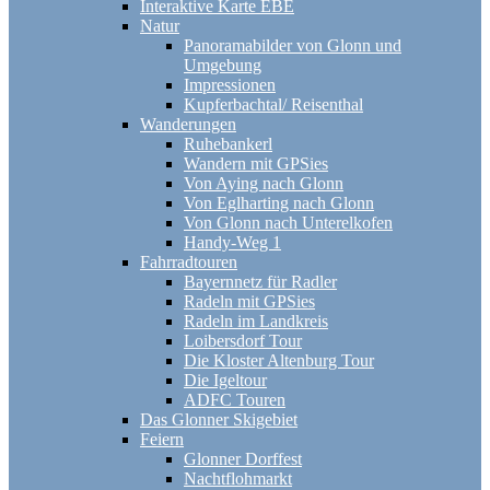
Interaktive Karte EBE
Natur
Panoramabilder von Glonn und
Umgebung
Impressionen
Kupferbachtal/ Reisenthal
Wanderungen
Ruhebankerl
Wandern mit GPSies
Von Aying nach Glonn
Von Eglharting nach Glonn
Von Glonn nach Unterelkofen
Handy-Weg 1
Fahrradtouren
Bayernnetz für Radler
Radeln mit GPSies
Radeln im Landkreis
Loibersdorf Tour
Die Kloster Altenburg Tour
Die Igeltour
ADFC Touren
Das Glonner Skigebiet
Feiern
Glonner Dorffest
Nachtflohmarkt