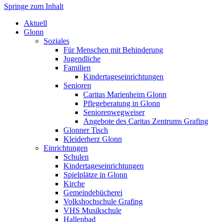
Springe zum Inhalt
Markt Glonn
Aktuell
Glonn
Soziales
Für Menschen mit Behinderung
Jugendliche
Familien
Kindertageseinrichtungen
Senioren
Caritas Marienheim Glonn
Pflegeberatung in Glonn
Seniorenwegweiser
Angebote des Caritas Zentrums Grafing
Glonner Tisch
Kleiderherz Glonn
Einrichtungen
Schulen
Kindertageseinrichtungen
Spielplätze in Glonn
Kirche
Gemeindebücherei
Volkshochschule Grafing
VHS Musikschule
Hallenbad