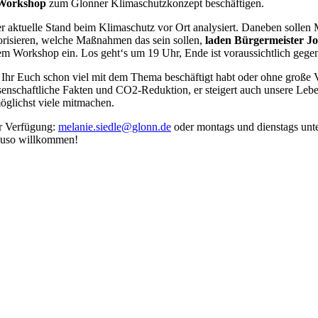
 Workshop
zum Glonner Klimaschutzkonzept beschäftigen.
r aktuelle Stand beim Klimaschutz vor Ort analysiert. Daneben sollen
orisieren, welche Maßnahmen das sein sollen,
laden Bürgermeister J
m Workshop ein. Los geht‘s um 19 Uhr, Ende ist voraussichtlich gege
 Ihr Euch schon viel mit dem Thema beschäftigt habt oder ohne große V
senschaftliche Fakten und CO2-Reduktion, er steigert auch unsere Leb
öglichst viele mitmachen.
ur Verfügung:
melanie.siedle@glonn.de
oder montags und dienstags unt
nauso willkommen!