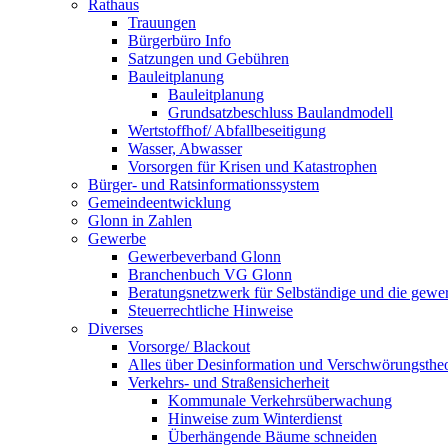
Rathaus
Trauungen
Bürgerbüro Info
Satzungen und Gebühren
Bauleitplanung
Bauleitplanung
Grundsatzbeschluss Baulandmodell
Wertstoffhof/ Abfallbeseitigung
Wasser, Abwasser
Vorsorgen für Krisen und Katastrophen
Bürger- und Ratsinformationssystem
Gemeindeentwicklung
Glonn in Zahlen
Gewerbe
Gewerbeverband Glonn
Branchenbuch VG Glonn
Beratungsnetzwerk für Selbständige und die gewer
Steuerrechtliche Hinweise
Diverses
Vorsorge/ Blackout
Alles über Desinformation und Verschwörungstheo
Verkehrs- und Straßensicherheit
Kommunale Verkehrsüberwachung
Hinweise zum Winterdienst
Überhängende Bäume schneiden