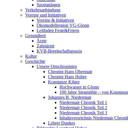
Sportanlagen
Verkehrsanbindung
Vereine und Initiativen
Vereine & Initiativen
Ökomodellregion VG-Glonn
Leitfaden Feste&Feiern
Gesundheit
Ärzte
Zahnärzte
KVB-Bereitschaftspraxis
Kultur
Geschichte
Unsere Ortschronisten
Chronist Hans Obermair
Chronist Hans Huber
Konstanze Kilger
Hochwasser in Glonn
100 Jahre Stegmühle – von Konstanze
Johannes B. Niedermair
Niedermair Chronik Teil 1
Niedermair Chronik Teil 2
Niedermair Chronik Teil 3
Inhaltsverzeichnis Niedermair Chroni
Lehrer Dunkes