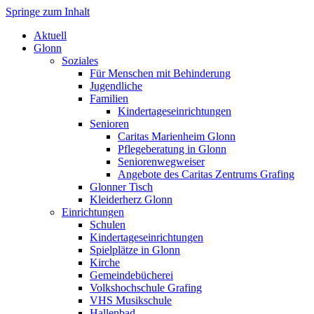
Springe zum Inhalt
Markt Glonn
Aktuell
Glonn
Soziales
Für Menschen mit Behinderung
Jugendliche
Familien
Kindertageseinrichtungen
Senioren
Caritas Marienheim Glonn
Pflegeberatung in Glonn
Seniorenwegweiser
Angebote des Caritas Zentrums Grafing
Glonner Tisch
Kleiderherz Glonn
Einrichtungen
Schulen
Kindertageseinrichtungen
Spielplätze in Glonn
Kirche
Gemeindebücherei
Volkshochschule Grafing
VHS Musikschule
Hallenbad