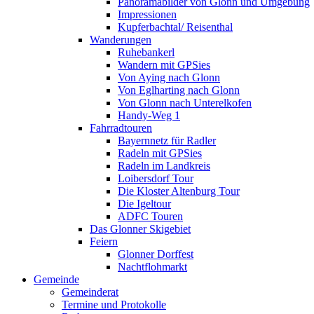
Panoramabilder von Glonn und Umgebung
Impressionen
Kupferbachtal/ Reisenthal
Wanderungen
Ruhebankerl
Wandern mit GPSies
Von Aying nach Glonn
Von Eglharting nach Glonn
Von Glonn nach Unterelkofen
Handy-Weg 1
Fahrradtouren
Bayernnetz für Radler
Radeln mit GPSies
Radeln im Landkreis
Loibersdorf Tour
Die Kloster Altenburg Tour
Die Igeltour
ADFC Touren
Das Glonner Skigebiet
Feiern
Glonner Dorffest
Nachtflohmarkt
Gemeinde
Gemeinderat
Termine und Protokolle