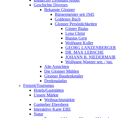
Bildarchiv Leonhard Huber
Geschichte Diverses
Bekannte Glonner
Bürgermeister seit 1945
Goldenes Buch
Glonner Persönlichkeiten
Günter Bialas
Lena Christ
Blasius Gerg
Wolfgang Koller
GEORG LANZENBERGER
DR. MAX LEBSCHE
JOHANN B. NIEDERMAIR
Wolfgang Wagner sen. / jun.
Alte Ansichten
Die Glonner Mühlen
Glonner Baudenkmäler
Denkmalatlas
Freizeit/Tourismus
Hotels/Gaststätten
Unsere Märkte
Weihnachtsmärkte
Gastgeber Ebersberg
Interaktive Karte EBE
Natur