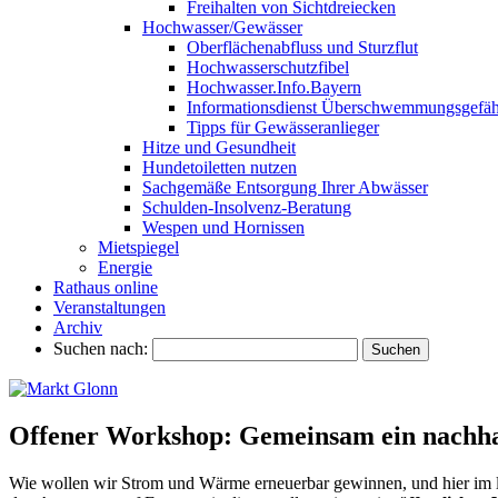
Freihalten von Sichtdreiecken
Hochwasser/Gewässer
Oberflächenabfluss und Sturzflut
Hochwasserschutzfibel
Hochwasser.Info.Bayern
Informationsdienst Überschwemmungsgefäh
Tipps für Gewässeranlieger
Hitze und Gesundheit
Hundetoiletten nutzen
Sachgemäße Entsorgung Ihrer Abwässer
Schulden-Insolvenz-Beratung
Wespen und Hornissen
Mietspiegel
Energie
Rathaus online
Veranstaltungen
Archiv
Suchen nach:
Offener Workshop: Gemeinsam ein nachhal
Wie wollen wir Strom und Wärme erneuerbar gewinnen, und hier im lä