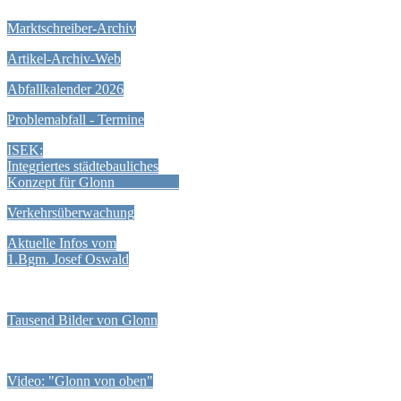
Marktschreiber-Archiv
Artikel-Archiv-Web
Abfallkalender 2026
Problemabfall - Termine
ISEK:
Integriertes städtebauliches
Konzept für Glonn
Verkehrsüberwachung
Aktuelle Infos vom
1.Bgm. Josef Oswald
Tausend Bilder von Glonn
Video: "Glonn von oben"