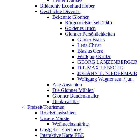
Lehrer Dunkes
Bildarchiv Leonhard Huber
Geschichte Diverses
Bekannte Glonner
Bürgermeister seit 1945
Goldenes Buch
Glonner Persönlichkeiten
Günter Bialas
Lena Christ
Blasius Gerg
Wolfgang Koller
GEORG LANZENBERGER
DR. MAX LEBSCHE
JOHANN B. NIEDERMAIR
Wolfgang Wagner sen. / jun.
Alte Ansichten
Die Glonner Mühlen
Glonner Baudenkmäler
Denkmalatlas
Freizeit/Tourismus
Hotels/Gaststätten
Unsere Märkte
Weihnachtsmärkte
Gastgeber Ebersberg
Interaktive Karte EBE