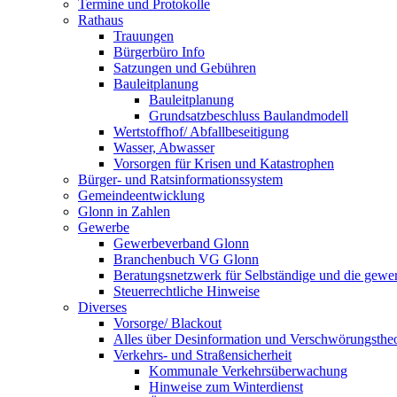
Termine und Protokolle
Rathaus
Trauungen
Bürgerbüro Info
Satzungen und Gebühren
Bauleitplanung
Bauleitplanung
Grundsatzbeschluss Baulandmodell
Wertstoffhof/ Abfallbeseitigung
Wasser, Abwasser
Vorsorgen für Krisen und Katastrophen
Bürger- und Ratsinformationssystem
Gemeindeentwicklung
Glonn in Zahlen
Gewerbe
Gewerbeverband Glonn
Branchenbuch VG Glonn
Beratungsnetzwerk für Selbständige und die gewer
Steuerrechtliche Hinweise
Diverses
Vorsorge/ Blackout
Alles über Desinformation und Verschwörungstheo
Verkehrs- und Straßensicherheit
Kommunale Verkehrsüberwachung
Hinweise zum Winterdienst