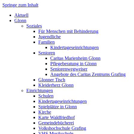
Springe zum Inhalt
Markt Glonn
Aktuell
Glonn
Soziales
Für Menschen mit Behinderung
Jugendliche
Familien
Kindertageseinrichtungen
Senioren
Caritas Marienheim Glonn
Pflegeberatung in Glonn
Seniorenwegweiser
Angebote des Caritas Zentrums Grafing
Glonner Tisch
Kleiderherz Glonn
Einrichtungen
Schulen
Kindertageseinrichtungen
Spielplätze in Glonn
Kirche
Karte Waldfriedhof
Gemeindebücherei
Volkshochschule Grafing
VHS Musikschule