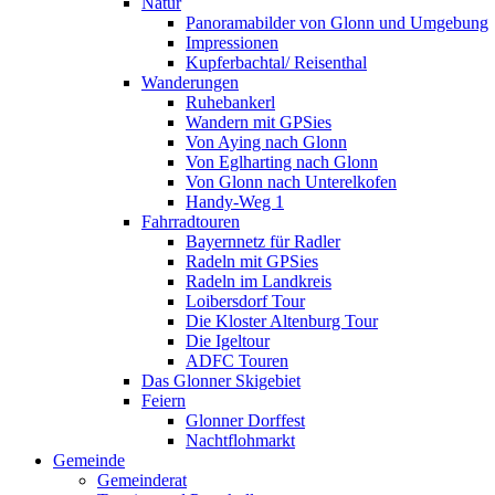
Natur
Panoramabilder von Glonn und Umgebung
Impressionen
Kupferbachtal/ Reisenthal
Wanderungen
Ruhebankerl
Wandern mit GPSies
Von Aying nach Glonn
Von Eglharting nach Glonn
Von Glonn nach Unterelkofen
Handy-Weg 1
Fahrradtouren
Bayernnetz für Radler
Radeln mit GPSies
Radeln im Landkreis
Loibersdorf Tour
Die Kloster Altenburg Tour
Die Igeltour
ADFC Touren
Das Glonner Skigebiet
Feiern
Glonner Dorffest
Nachtflohmarkt
Gemeinde
Gemeinderat