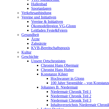
Hallenbad
Sportanlagen
Verkehrsanbindung
Vereine und Initiativen
Vereine & Initiativen
Ökomodellregion VG-Glonn
Leitfaden Feste&Feiern
Gesundheit
Ärzte
Zahnärzte
KVB-Bereitschaftspraxis
Kultur
Geschichte
Unsere Ortschronisten
Chronist Hans Obermair
Chronist Hans Huber
Konstanze Kilger
Hochwasser in Glonn
100 Jahre Stegmühle – von Konstanze
Johannes B. Niedermair
Niedermair Chronik Teil 1
Niedermair Chronik Teil 2
Niedermair Chronik Teil 3
Inhaltsverzeichnis Niedermair Chroni