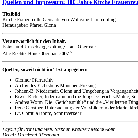
Quellen und Impressum: 300 Jahre Kirche Frauenre
Titelbild
Kirche Frauenreuth, Gemälde von Wolfgang Lammerding
Herausgeber: Pfarrei Glonn
Verantwortlich für den Inhalt,
Fotos und Umschlaggestaltung: Hans Obermair
©
Alle Rechte: Hans Obermair 2007
Quellen, soweit nicht im Text angegeben:
Glonner Pfarrarchiv
Archiv des Erzbistums München-Freising
Johann-B. Niedermair, Glonn und Umgebung in Vergangenhei
Erwin Richter, Jedermann und die Jüngste-Gerichts-Mühle, S
Andrea Worm, Die „Gerichtsmühle“ und die „Vier letzten Ding
Irene Gerstner, Untersuchung der Votivbilder in der Marienkir
Dr. Cordula Böhm, Schriftverkehr
Layout für Print und Web: Stephan Kreutzer/ MediaGlonn
Druck: Druckerei Altermann