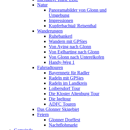
Natur
Panoramabilder von Glonn und
Umgebung
Impressionen
Kupferbachtal/ Reisenthal
Wanderungen
Ruhebankerl
Wandern mit GPSies
Von Aying nach Glonn
Von Eglharting nach Glonn
Von Glonn nach Unterelkofen
Handy-Weg 1
Fahrradtouren
Bayernnetz für Radler
Radeln mit GPSies
Radeln im Landkreis
Loibersdorf Tour
Die Kloster Altenburg Tour
Die Igeltour
ADFC Touren
Das Glonner Skigebiet
Feiern
Glonner Dorffest
Nachtflohmarkt