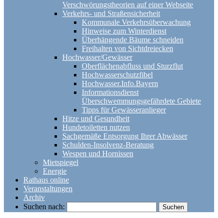
Verschwörungstheorien auf einer Webseite
Verkehrs- und Straßensicherheit
Kommunale Verkehrsüberwachung
Hinweise zum Winterdienst
Überhängende Bäume schneiden
Freihalten von Sichtdreiecken
Hochwasser/Gewässer
Oberflächenabfluss und Sturzflut
Hochwasserschutzfibel
Hochwasser.Info.Bayern
Informationsdienst
Überschwemmungsgefährdete Gebiete
Tipps für Gewässeranlieger
Hitze und Gesundheit
Hundetoiletten nutzen
Sachgemäße Entsorgung Ihrer Abwässer
Schulden-Insolvenz-Beratung
Wespen und Hornissen
Mietspiegel
Energie
Rathaus online
Veranstaltungen
Archiv
Suchen nach: