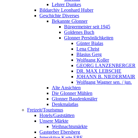
Lehrer Dunkes
Bildarchiv Leonhard Huber
Geschichte Diverses
Bekannte Glonner
Bürgermeister seit 1945
Goldenes Buch
Glonner Persönlichkeiten
Günter Bialas
Lena Christ
Blasius Gerg
Wolfgang Koller
GEORG LANZENBERGER
DR. MAX LEBSCHE
JOHANN B. NIEDERMAIR
Wolfgang Wagner sen. / jun.
Alte Ansichten
Die Glonner Mühlen
Glonner Baudenkmäler
Denkmalatlas
Freizeit/Tourismus
Hotels/Gaststätten
Unsere Märkte
Weihnachtsmärkte
Gastgeber Ebersberg
Interaktive Karte EBE