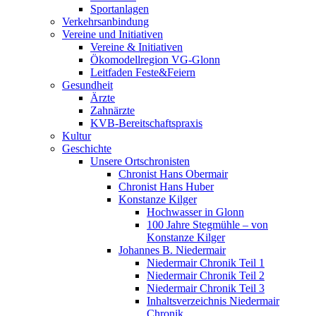
Sportanlagen
Verkehrsanbindung
Vereine und Initiativen
Vereine & Initiativen
Ökomodellregion VG-Glonn
Leitfaden Feste&Feiern
Gesundheit
Ärzte
Zahnärzte
KVB-Bereitschaftspraxis
Kultur
Geschichte
Unsere Ortschronisten
Chronist Hans Obermair
Chronist Hans Huber
Konstanze Kilger
Hochwasser in Glonn
100 Jahre Stegmühle – von
Konstanze Kilger
Johannes B. Niedermair
Niedermair Chronik Teil 1
Niedermair Chronik Teil 2
Niedermair Chronik Teil 3
Inhaltsverzeichnis Niedermair
Chronik