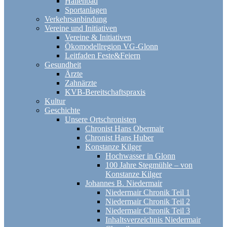
Hallenbad
Sportanlagen
Verkehrsanbindung
Vereine und Initiativen
Vereine & Initiativen
Ökomodellregion VG-Glonn
Leitfaden Feste&Feiern
Gesundheit
Ärzte
Zahnärzte
KVB-Bereitschaftspraxis
Kultur
Geschichte
Unsere Ortschronisten
Chronist Hans Obermair
Chronist Hans Huber
Konstanze Kilger
Hochwasser in Glonn
100 Jahre Stegmühle – von
Konstanze Kilger
Johannes B. Niedermair
Niedermair Chronik Teil 1
Niedermair Chronik Teil 2
Niedermair Chronik Teil 3
Inhaltsverzeichnis Niedermair