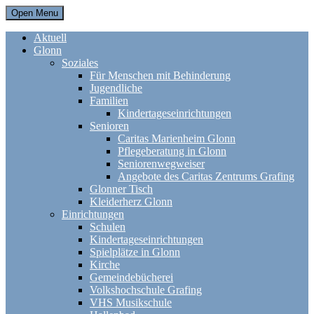
Open Menu
Aktuell
Glonn
Soziales
Für Menschen mit Behinderung
Jugendliche
Familien
Kindertageseinrichtungen
Senioren
Caritas Marienheim Glonn
Pflegeberatung in Glonn
Seniorenwegweiser
Angebote des Caritas Zentrums Grafing
Glonner Tisch
Kleiderherz Glonn
Einrichtungen
Schulen
Kindertageseinrichtungen
Spielplätze in Glonn
Kirche
Gemeindebücherei
Volkshochschule Grafing
VHS Musikschule