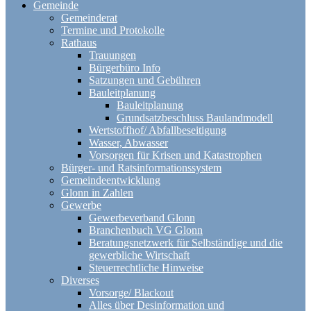
Gemeinde
Gemeinderat
Termine und Protokolle
Rathaus
Trauungen
Bürgerbüro Info
Satzungen und Gebühren
Bauleitplanung
Bauleitplanung
Grundsatzbeschluss Baulandmodell
Wertstoffhof/ Abfallbeseitigung
Wasser, Abwasser
Vorsorgen für Krisen und Katastrophen
Bürger- und Ratsinformationssystem
Gemeindeentwicklung
Glonn in Zahlen
Gewerbe
Gewerbeverband Glonn
Branchenbuch VG Glonn
Beratungsnetzwerk für Selbständige und die
gewerbliche Wirtschaft
Steuerrechtliche Hinweise
Diverses
Vorsorge/ Blackout
Alles über Desinformation und