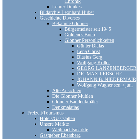
Chronik
Lehrer Dunkes
Bildarchiv Leonhard Huber
Geschichte Diverses
Bekannte Glonner
Bürgermeister seit 1945
Goldenes Buch
Glonner Persönlichkeiten
Günter Bialas
Lena Christ
Blasius Gerg
Wolfgang Koller
GEORG LANZENBERGER
DR. MAX LEBSCHE
JOHANN B. NIEDERMAIR
Wolfgang Wagner sen. / jun.
Alte Ansichten
Die Glonner Mühlen
Glonner Baudenkmäler
Denkmalatlas
Freizeit/Tourismus
Hotels/Gaststätten
Unsere Märkte
Weihnachtsmärkte
Gastgeber Ebersberg