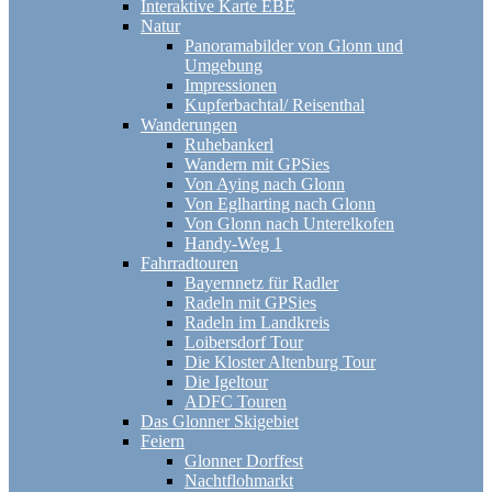
Interaktive Karte EBE
Natur
Panoramabilder von Glonn und
Umgebung
Impressionen
Kupferbachtal/ Reisenthal
Wanderungen
Ruhebankerl
Wandern mit GPSies
Von Aying nach Glonn
Von Eglharting nach Glonn
Von Glonn nach Unterelkofen
Handy-Weg 1
Fahrradtouren
Bayernnetz für Radler
Radeln mit GPSies
Radeln im Landkreis
Loibersdorf Tour
Die Kloster Altenburg Tour
Die Igeltour
ADFC Touren
Das Glonner Skigebiet
Feiern
Glonner Dorffest
Nachtflohmarkt