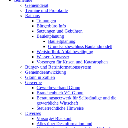
Gemeinde
Gemeinderat
Termine und Protokolle
Rathaus
Trauungen
Bürgerbüro Info
Satzungen und Gebühren
Bauleitplanung
Bauleitplanung
Grundsatzbeschluss Baulandmodell
Wertstoffhof/ Abfallbeseitigung
Wasser, Abwasser
Vorsorgen für Krisen und Katastrophen
Bürger- und Ratsinformationssystem
Gemeindeentwicklung
Glonn in Zahlen
Gewerbe
Gewerbeverband Glonn
Branchenbuch VG Glonn
Beratungsnetzwerk für Selbständige und die
gewerbliche Wirtschaft
Steuerrechtliche Hinweise
Diverses
Vorsorge/ Blackout
Alles über Desinformation und