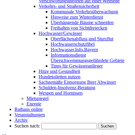
Verschwörungstheorien auf einer Webseite
Verkehrs- und Straßensicherheit
Kommunale Verkehrsüberwachung
Hinweise zum Winterdienst
Überhängende Bäume schneiden
Freihalten von Sichtdreiecken
Hochwasser/Gewässer
Oberflächenabfluss und Sturzflut
Hochwasserschutzfibel
Hochwasser.Info.Bayern
Informationsdienst
Überschwemmungsgefährdete Gebiete
Tipps für Gewässeranlieger
Hitze und Gesundheit
Hundetoiletten nutzen
Sachgemäße Entsorgung Ihrer Abwässer
Schulden-Insolvenz-Beratung
Wespen und Hornissen
Mietspiegel
Energie
Rathaus online
Veranstaltungen
Archiv
Suchen nach: