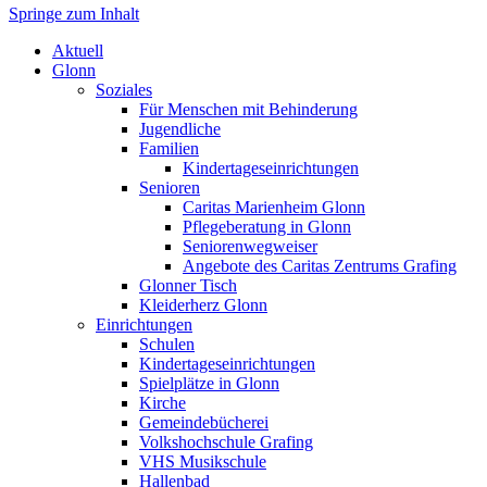
Springe zum Inhalt
Markt Glonn
Aktuell
Glonn
Soziales
Für Menschen mit Behinderung
Jugendliche
Familien
Kindertageseinrichtungen
Senioren
Caritas Marienheim Glonn
Pflegeberatung in Glonn
Seniorenwegweiser
Angebote des Caritas Zentrums Grafing
Glonner Tisch
Kleiderherz Glonn
Einrichtungen
Schulen
Kindertageseinrichtungen
Spielplätze in Glonn
Kirche
Gemeindebücherei
Volkshochschule Grafing
VHS Musikschule
Hallenbad