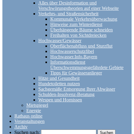
Alles über Desinformation und
Verschwörungstheorien auf einer Webseite
Verkehrs- und Straßensicherheit
Kommunale Verkehrsüberwachung
Hinweise zum Winterdienst
Überhängende Bäume schneiden
Freihalten von Sichtdreiecken
Hochwasser/Gewässer
Oberflächenabfluss und Sturzflut
Hochwasserschutzfibel
Hochwasser.Info.Bayern
Informationsdienst
Überschwemmungsgefährdete Gebiete
Tipps für Gewässeranlieger
Hitze und Gesundheit
Hundetoiletten nutzen
Sachgemäße Entsorgung Ihrer Abwässer
Schulden-Insolvenz-Beratung
Wespen und Hornissen
Mietspiegel
Energie
Rathaus online
Veranstaltungen
Archiv
Suchen nach: