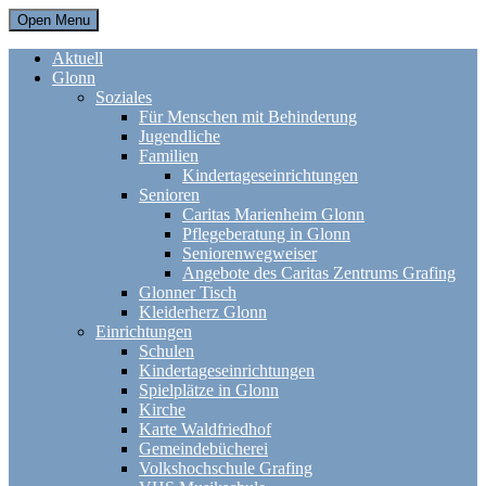
Open Menu
Aktuell
Glonn
Soziales
Für Menschen mit Behinderung
Jugendliche
Familien
Kindertageseinrichtungen
Senioren
Caritas Marienheim Glonn
Pflegeberatung in Glonn
Seniorenwegweiser
Angebote des Caritas Zentrums Grafing
Glonner Tisch
Kleiderherz Glonn
Einrichtungen
Schulen
Kindertageseinrichtungen
Spielplätze in Glonn
Kirche
Karte Waldfriedhof
Gemeindebücherei
Volkshochschule Grafing