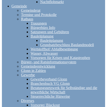
Nachtflohmarkt
Gemeinde
Gemeinderat
Termine und Protokolle
Rathaus
Trauungen
Bürgerbüro Info
Satzungen und Gebühren
Bauleitplanung
Bauleitplanung
Grundsatzbeschluss Baulandmodell
Wertstoffhof/ Abfallbeseitigung
Wasser, Abwasser
Vorsorgen für Krisen und Katastrophen
Bürger- und Ratsinformationssystem
Gemeindeentwicklung
Glonn in Zahlen
Gewerbe
Gewerbeverband Glonn
Branchenbuch VG Glonn
Beratungsnetzwerk für Selbständige und die
gewerbliche Wirtschaft
Steuerrechtliche Hinweise
Diverses
Vorsorge/ Blackout