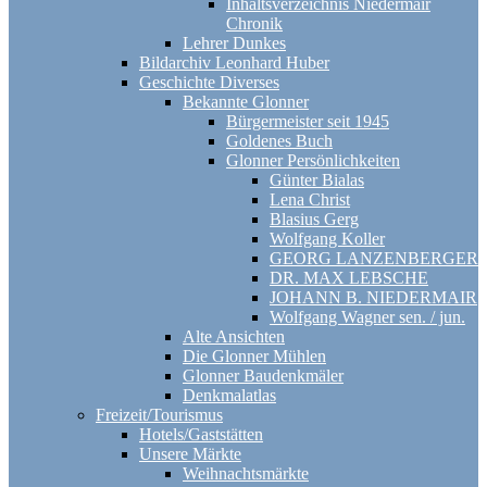
Inhaltsverzeichnis Niedermair
Chronik
Lehrer Dunkes
Bildarchiv Leonhard Huber
Geschichte Diverses
Bekannte Glonner
Bürgermeister seit 1945
Goldenes Buch
Glonner Persönlichkeiten
Günter Bialas
Lena Christ
Blasius Gerg
Wolfgang Koller
GEORG LANZENBERGER
DR. MAX LEBSCHE
JOHANN B. NIEDERMAIR
Wolfgang Wagner sen. / jun.
Alte Ansichten
Die Glonner Mühlen
Glonner Baudenkmäler
Denkmalatlas
Freizeit/Tourismus
Hotels/Gaststätten
Unsere Märkte
Weihnachtsmärkte