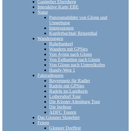
Gastgeber Ebersberg
Interaktive Karte EBE
Natur
Panoramabilder von Glonn und
Umgebung
Impressionen
Kupferbachtal/ Reisenthal
Wanderungen
Ruhebankerl
Wandern mit GPSies
Von Aying nach Glonn
Von Eglharting nach Glonn
Von Glonn nach Unterelkofen
Handy-Weg 1
Fahrradtouren
Bayernnetz für Radler
Radeln mit GPSies
Radeln im Landkreis
Loibersdorf Tour
Die Kloster Altenburg Tour
Die Igeltour
ADFC Touren
Das Glonner Skigebiet
Feiern
Glonner Dorffest