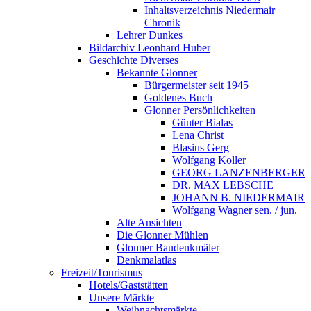
Inhaltsverzeichnis Niedermair
Chronik
Lehrer Dunkes
Bildarchiv Leonhard Huber
Geschichte Diverses
Bekannte Glonner
Bürgermeister seit 1945
Goldenes Buch
Glonner Persönlichkeiten
Günter Bialas
Lena Christ
Blasius Gerg
Wolfgang Koller
GEORG LANZENBERGER
DR. MAX LEBSCHE
JOHANN B. NIEDERMAIR
Wolfgang Wagner sen. / jun.
Alte Ansichten
Die Glonner Mühlen
Glonner Baudenkmäler
Denkmalatlas
Freizeit/Tourismus
Hotels/Gaststätten
Unsere Märkte
Weihnachtsmärkte