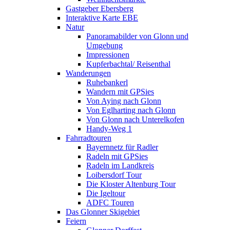
Gastgeber Ebersberg
Interaktive Karte EBE
Natur
Panoramabilder von Glonn und
Umgebung
Impressionen
Kupferbachtal/ Reisenthal
Wanderungen
Ruhebankerl
Wandern mit GPSies
Von Aying nach Glonn
Von Eglharting nach Glonn
Von Glonn nach Unterelkofen
Handy-Weg 1
Fahrradtouren
Bayernnetz für Radler
Radeln mit GPSies
Radeln im Landkreis
Loibersdorf Tour
Die Kloster Altenburg Tour
Die Igeltour
ADFC Touren
Das Glonner Skigebiet
Feiern