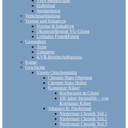
VHS Musikschule
Hallenbad
Sportanlagen
Verkehrsanbindung
Vereine und Initiativen
Vereine & Initiativen
Ökomodellregion VG-Glonn
Leitfaden Feste&Feiern
Gesundheit
Ärzte
Zahnärzte
KVB-Bereitschaftspraxis
Kultur
Geschichte
Unsere Ortschronisten
Chronist Hans Obermair
Chronist Hans Huber
Konstanze Kilger
Hochwasser in Glonn
100 Jahre Stegmühle – von
Konstanze Kilger
Johannes B. Niedermair
Niedermair Chronik Teil 1
Niedermair Chronik Teil 2
Niedermair Chronik Teil 3