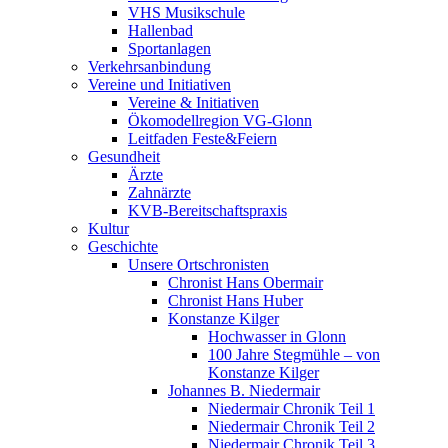
VHS Musikschule
Hallenbad
Sportanlagen
Verkehrsanbindung
Vereine und Initiativen
Vereine & Initiativen
Ökomodellregion VG-Glonn
Leitfaden Feste&Feiern
Gesundheit
Ärzte
Zahnärzte
KVB-Bereitschaftspraxis
Kultur
Geschichte
Unsere Ortschronisten
Chronist Hans Obermair
Chronist Hans Huber
Konstanze Kilger
Hochwasser in Glonn
100 Jahre Stegmühle – von
Konstanze Kilger
Johannes B. Niedermair
Niedermair Chronik Teil 1
Niedermair Chronik Teil 2
Niedermair Chronik Teil 3