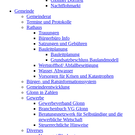
Glonner Dorffest
Nachtflohmarkt
Gemeinde
Gemeinderat
Termine und Protokolle
Rathaus
Trauungen
Bürgerbüro Info
Satzungen und Gebühren
Bauleitplanung
Bauleitplanung
Grundsatzbeschluss Baulandmodell
Wertstoffhof/ Abfallbeseitigung
Wasser, Abwasser
Vorsorgen für Krisen und Katastrophen
Bürger- und Ratsinformationssystem
Gemeindeentwicklung
Glonn in Zahlen
Gewerbe
Gewerbeverband Glonn
Branchenbuch VG Glonn
Beratungsnetzwerk für Selbständige und die
gewerbliche Wirtschaft
Steuerrechtliche Hinweise
Diverses