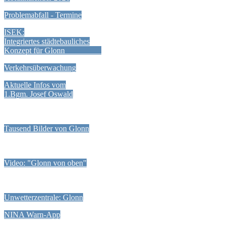
Problemabfall - Termine
ISEK:
Integriertes städtebauliches
Konzept für Glonn
Verkehrsüberwachung
Aktuelle Infos vom
1.Bgm. Josef Oswald
Tausend Bilder von Glonn
Video: "Glonn von oben"
Unwetterzentrale: Glonn
NINA Warn-App