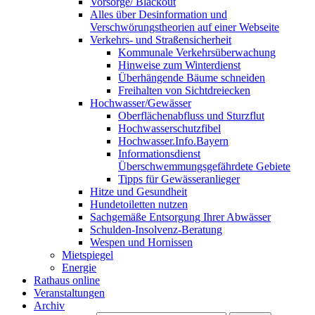
Vorsorge/ Blackout
Alles über Desinformation und
Verschwörungstheorien auf einer Webseite
Verkehrs- und Straßensicherheit
Kommunale Verkehrsüberwachung
Hinweise zum Winterdienst
Überhängende Bäume schneiden
Freihalten von Sichtdreiecken
Hochwasser/Gewässer
Oberflächenabfluss und Sturzflut
Hochwasserschutzfibel
Hochwasser.Info.Bayern
Informationsdienst
Überschwemmungsgefährdete Gebiete
Tipps für Gewässeranlieger
Hitze und Gesundheit
Hundetoiletten nutzen
Sachgemäße Entsorgung Ihrer Abwässer
Schulden-Insolvenz-Beratung
Wespen und Hornissen
Mietspiegel
Energie
Rathaus online
Veranstaltungen
Archiv