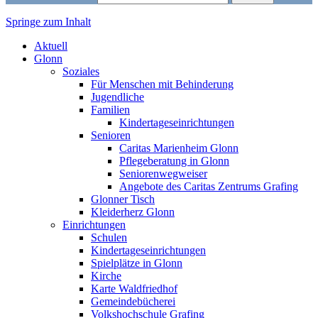
Springe zum Inhalt
Markt Glonn
Aktuell
Glonn
Soziales
Für Menschen mit Behinderung
Jugendliche
Familien
Kindertageseinrichtungen
Senioren
Caritas Marienheim Glonn
Pflegeberatung in Glonn
Seniorenwegweiser
Angebote des Caritas Zentrums Grafing
Glonner Tisch
Kleiderherz Glonn
Einrichtungen
Schulen
Kindertageseinrichtungen
Spielplätze in Glonn
Kirche
Karte Waldfriedhof
Gemeindebücherei
Volkshochschule Grafing