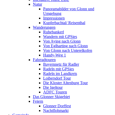
Natur
Panoramabilder von Glonn und
Umgebung
Impressionen
Kupferbachtal/ Reisenthal
Wanderungen
Ruhebankerl
Wandern mit GPSies
Von Aying nach Glonn
Von Eglharting nach Glonn
Von Glonn nach Unterelkofen
Handy-Weg 1
Fahrradtouren
Bayernnetz für Radler
Radeln mit GPSies
Radeln im Landkreis
Loibersdorf Tour
Die Kloster Altenburg Tour
Die Igeltour
ADFC Touren
Das Glonner Skigebiet
Feiern
Glonner Dorffest
Nachtflohmarkt