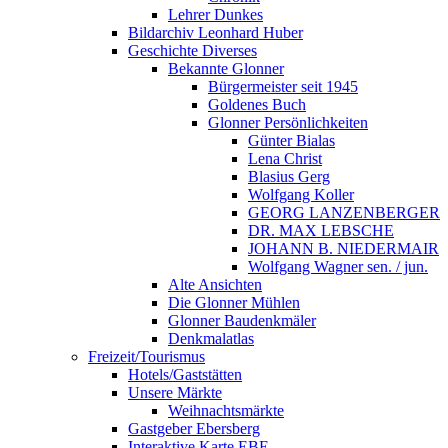
Lehrer Dunkes
Bildarchiv Leonhard Huber
Geschichte Diverses
Bekannte Glonner
Bürgermeister seit 1945
Goldenes Buch
Glonner Persönlichkeiten
Günter Bialas
Lena Christ
Blasius Gerg
Wolfgang Koller
GEORG LANZENBERGER
DR. MAX LEBSCHE
JOHANN B. NIEDERMAIR
Wolfgang Wagner sen. / jun.
Alte Ansichten
Die Glonner Mühlen
Glonner Baudenkmäler
Denkmalatlas
Freizeit/Tourismus
Hotels/Gaststätten
Unsere Märkte
Weihnachtsmärkte
Gastgeber Ebersberg
Interaktive Karte EBE