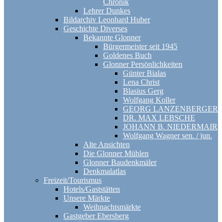
Chronik
Lehrer Dunkes
Bildarchiv Leonhard Huber
Geschichte Diverses
Bekannte Glonner
Bürgermeister seit 1945
Goldenes Buch
Glonner Persönlichkeiten
Günter Bialas
Lena Christ
Blasius Gerg
Wolfgang Koller
GEORG LANZENBERGER
DR. MAX LEBSCHE
JOHANN B. NIEDERMAIR
Wolfgang Wagner sen. / jun.
Alte Ansichten
Die Glonner Mühlen
Glonner Baudenkmäler
Denkmalatlas
Freizeit/Tourismus
Hotels/Gaststätten
Unsere Märkte
Weihnachtsmärkte
Gastgeber Ebersberg