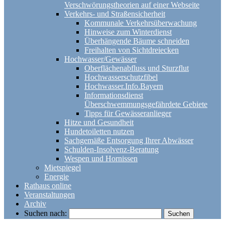
Verschwörungstheorien auf einer Webseite
Verkehrs- und Straßensicherheit
Kommunale Verkehrsüberwachung
Hinweise zum Winterdienst
Überhängende Bäume schneiden
Freihalten von Sichtdreiecken
Hochwasser/Gewässer
Oberflächenabfluss und Sturzflut
Hochwasserschutzfibel
Hochwasser.Info.Bayern
Informationsdienst
Überschwemmungsgefährdete Gebiete
Tipps für Gewässeranlieger
Hitze und Gesundheit
Hundetoiletten nutzen
Sachgemäße Entsorgung Ihrer Abwässer
Schulden-Insolvenz-Beratung
Wespen und Hornissen
Mietspiegel
Energie
Rathaus online
Veranstaltungen
Archiv
Suchen nach: