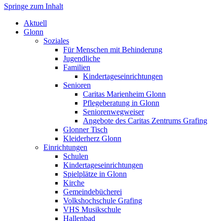
Springe zum Inhalt
Markt Glonn
Aktuell
Glonn
Soziales
Für Menschen mit Behinderung
Jugendliche
Familien
Kindertageseinrichtungen
Senioren
Caritas Marienheim Glonn
Pflegeberatung in Glonn
Seniorenwegweiser
Angebote des Caritas Zentrums Grafing
Glonner Tisch
Kleiderherz Glonn
Einrichtungen
Schulen
Kindertageseinrichtungen
Spielplätze in Glonn
Kirche
Gemeindebücherei
Volkshochschule Grafing
VHS Musikschule
Hallenbad