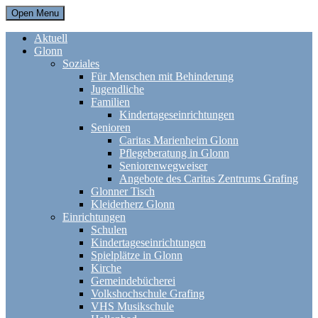
Open Menu
Aktuell
Glonn
Soziales
Für Menschen mit Behinderung
Jugendliche
Familien
Kindertageseinrichtungen
Senioren
Caritas Marienheim Glonn
Pflegeberatung in Glonn
Seniorenwegweiser
Angebote des Caritas Zentrums Grafing
Glonner Tisch
Kleiderherz Glonn
Einrichtungen
Schulen
Kindertageseinrichtungen
Spielplätze in Glonn
Kirche
Gemeindebücherei
Volkshochschule Grafing
VHS Musikschule