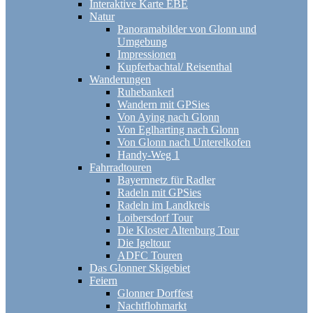
Interaktive Karte EBE
Natur
Panoramabilder von Glonn und
Umgebung
Impressionen
Kupferbachtal/ Reisenthal
Wanderungen
Ruhebankerl
Wandern mit GPSies
Von Aying nach Glonn
Von Eglharting nach Glonn
Von Glonn nach Unterelkofen
Handy-Weg 1
Fahrradtouren
Bayernnetz für Radler
Radeln mit GPSies
Radeln im Landkreis
Loibersdorf Tour
Die Kloster Altenburg Tour
Die Igeltour
ADFC Touren
Das Glonner Skigebiet
Feiern
Glonner Dorffest
Nachtflohmarkt