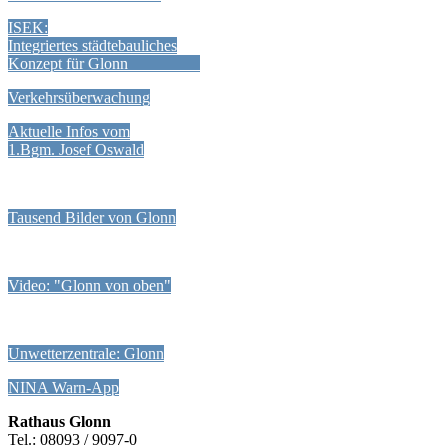
ISEK:
Integriertes städtebauliches
Konzept für Glonn
Verkehrsüberwachung
Aktuelle Infos vom
1.Bgm. Josef Oswald
Tausend Bilder von Glonn
Video: "Glonn von oben"
Unwetterzentrale: Glonn
NINA Warn-App
Rathaus Glonn
Tel.: 08093 / 9097-0