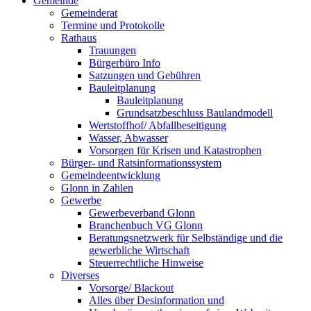
Gemeinde
Gemeinderat
Termine und Protokolle
Rathaus
Trauungen
Bürgerbüro Info
Satzungen und Gebühren
Bauleitplanung
Bauleitplanung
Grundsatzbeschluss Baulandmodell
Wertstoffhof/ Abfallbeseitigung
Wasser, Abwasser
Vorsorgen für Krisen und Katastrophen
Bürger- und Ratsinformationssystem
Gemeindeentwicklung
Glonn in Zahlen
Gewerbe
Gewerbeverband Glonn
Branchenbuch VG Glonn
Beratungsnetzwerk für Selbständige und die
gewerbliche Wirtschaft
Steuerrechtliche Hinweise
Diverses
Vorsorge/ Blackout
Alles über Desinformation und