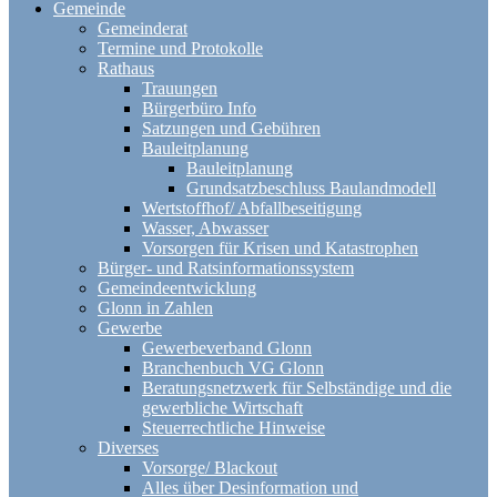
Gemeinde
Gemeinderat
Termine und Protokolle
Rathaus
Trauungen
Bürgerbüro Info
Satzungen und Gebühren
Bauleitplanung
Bauleitplanung
Grundsatzbeschluss Baulandmodell
Wertstoffhof/ Abfallbeseitigung
Wasser, Abwasser
Vorsorgen für Krisen und Katastrophen
Bürger- und Ratsinformationssystem
Gemeindeentwicklung
Glonn in Zahlen
Gewerbe
Gewerbeverband Glonn
Branchenbuch VG Glonn
Beratungsnetzwerk für Selbständige und die
gewerbliche Wirtschaft
Steuerrechtliche Hinweise
Diverses
Vorsorge/ Blackout
Alles über Desinformation und