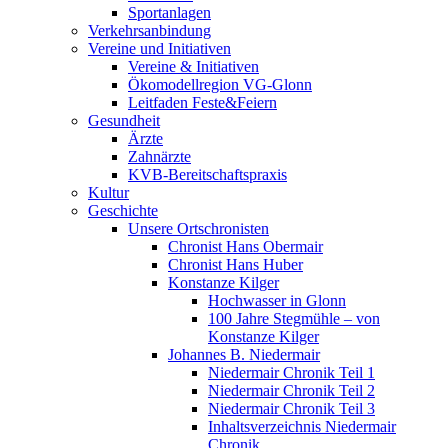
Sportanlagen
Verkehrsanbindung
Vereine und Initiativen
Vereine & Initiativen
Ökomodellregion VG-Glonn
Leitfaden Feste&Feiern
Gesundheit
Ärzte
Zahnärzte
KVB-Bereitschaftspraxis
Kultur
Geschichte
Unsere Ortschronisten
Chronist Hans Obermair
Chronist Hans Huber
Konstanze Kilger
Hochwasser in Glonn
100 Jahre Stegmühle – von
Konstanze Kilger
Johannes B. Niedermair
Niedermair Chronik Teil 1
Niedermair Chronik Teil 2
Niedermair Chronik Teil 3
Inhaltsverzeichnis Niedermair
Chronik