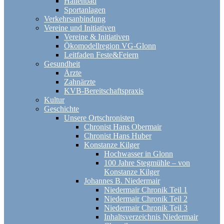
Hallenbad
Sportanlagen
Verkehrsanbindung
Vereine und Initiativen
Vereine & Initiativen
Ökomodellregion VG-Glonn
Leitfaden Feste&Feiern
Gesundheit
Ärzte
Zahnärzte
KVB-Bereitschaftspraxis
Kultur
Geschichte
Unsere Ortschronisten
Chronist Hans Obermair
Chronist Hans Huber
Konstanze Kilger
Hochwasser in Glonn
100 Jahre Stegmühle – von
Konstanze Kilger
Johannes B. Niedermair
Niedermair Chronik Teil 1
Niedermair Chronik Teil 2
Niedermair Chronik Teil 3
Inhaltsverzeichnis Niedermair