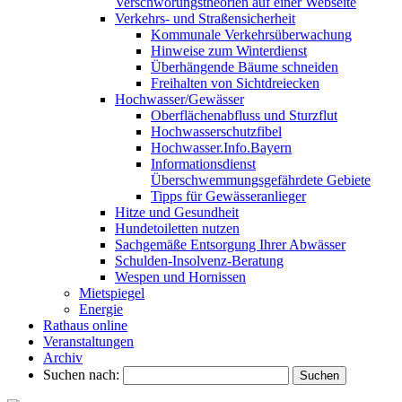
Verschwörungstheorien auf einer Webseite
Verkehrs- und Straßensicherheit
Kommunale Verkehrsüberwachung
Hinweise zum Winterdienst
Überhängende Bäume schneiden
Freihalten von Sichtdreiecken
Hochwasser/Gewässer
Oberflächenabfluss und Sturzflut
Hochwasserschutzfibel
Hochwasser.Info.Bayern
Informationsdienst
Überschwemmungsgefährdete Gebiete
Tipps für Gewässeranlieger
Hitze und Gesundheit
Hundetoiletten nutzen
Sachgemäße Entsorgung Ihrer Abwässer
Schulden-Insolvenz-Beratung
Wespen und Hornissen
Mietspiegel
Energie
Rathaus online
Veranstaltungen
Archiv
Suchen nach: