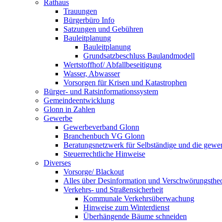
Rathaus
Trauungen
Bürgerbüro Info
Satzungen und Gebühren
Bauleitplanung
Bauleitplanung
Grundsatzbeschluss Baulandmodell
Wertstoffhof/ Abfallbeseitigung
Wasser, Abwasser
Vorsorgen für Krisen und Katastrophen
Bürger- und Ratsinformationssystem
Gemeindeentwicklung
Glonn in Zahlen
Gewerbe
Gewerbeverband Glonn
Branchenbuch VG Glonn
Beratungsnetzwerk für Selbständige und die gewer
Steuerrechtliche Hinweise
Diverses
Vorsorge/ Blackout
Alles über Desinformation und Verschwörungstheo
Verkehrs- und Straßensicherheit
Kommunale Verkehrsüberwachung
Hinweise zum Winterdienst
Überhängende Bäume schneiden