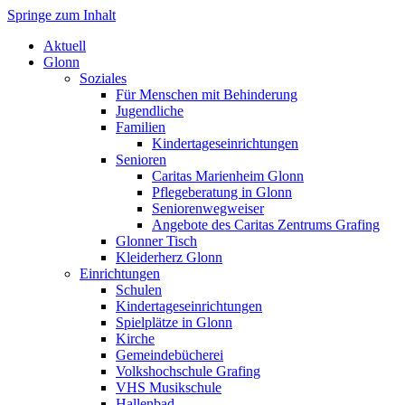
Springe zum Inhalt
Markt Glonn
Aktuell
Glonn
Soziales
Für Menschen mit Behinderung
Jugendliche
Familien
Kindertageseinrichtungen
Senioren
Caritas Marienheim Glonn
Pflegeberatung in Glonn
Seniorenwegweiser
Angebote des Caritas Zentrums Grafing
Glonner Tisch
Kleiderherz Glonn
Einrichtungen
Schulen
Kindertageseinrichtungen
Spielplätze in Glonn
Kirche
Gemeindebücherei
Volkshochschule Grafing
VHS Musikschule
Hallenbad