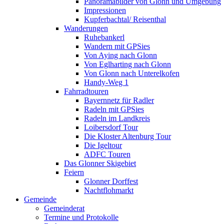
Panoramabilder von Glonn und Umgebung
Impressionen
Kupferbachtal/ Reisenthal
Wanderungen
Ruhebankerl
Wandern mit GPSies
Von Aying nach Glonn
Von Eglharting nach Glonn
Von Glonn nach Unterelkofen
Handy-Weg 1
Fahrradtouren
Bayernnetz für Radler
Radeln mit GPSies
Radeln im Landkreis
Loibersdorf Tour
Die Kloster Altenburg Tour
Die Igeltour
ADFC Touren
Das Glonner Skigebiet
Feiern
Glonner Dorffest
Nachtflohmarkt
Gemeinde
Gemeinderat
Termine und Protokolle