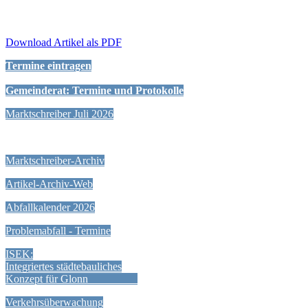
Download Artikel als PDF
Termine eintragen
Gemeinderat: Termine und Protokolle
Marktschreiber Juli 2026
Marktschreiber-Archiv
Artikel-Archiv-Web
Abfallkalender 2026
Problemabfall - Termine
ISEK:
Integriertes städtebauliches
Konzept für Glonn
Verkehrsüberwachung