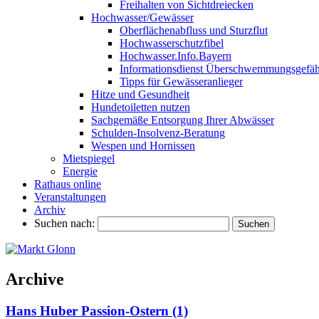
Freihalten von Sichtdreiecken
Hochwasser/Gewässer
Oberflächenabfluss und Sturzflut
Hochwasserschutzfibel
Hochwasser.Info.Bayern
Informationsdienst Überschwemmungsgefäh
Tipps für Gewässeranlieger
Hitze und Gesundheit
Hundetoiletten nutzen
Sachgemäße Entsorgung Ihrer Abwässer
Schulden-Insolvenz-Beratung
Wespen und Hornissen
Mietspiegel
Energie
Rathaus online
Veranstaltungen
Archiv
Suchen nach:
Archive
Hans Huber Passion-Ostern (1)