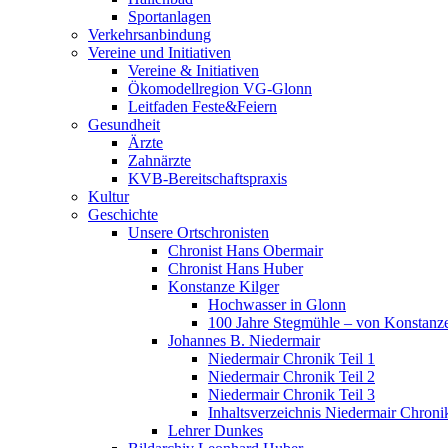
Sportanlagen
Verkehrsanbindung
Vereine und Initiativen
Vereine & Initiativen
Ökomodellregion VG-Glonn
Leitfaden Feste&Feiern
Gesundheit
Ärzte
Zahnärzte
KVB-Bereitschaftspraxis
Kultur
Geschichte
Unsere Ortschronisten
Chronist Hans Obermair
Chronist Hans Huber
Konstanze Kilger
Hochwasser in Glonn
100 Jahre Stegmühle – von Konstanze
Johannes B. Niedermair
Niedermair Chronik Teil 1
Niedermair Chronik Teil 2
Niedermair Chronik Teil 3
Inhaltsverzeichnis Niedermair Chroni
Lehrer Dunkes