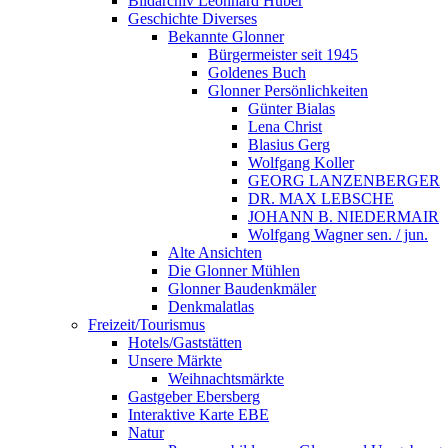
Bildarchiv Leonhard Huber
Geschichte Diverses
Bekannte Glonner
Bürgermeister seit 1945
Goldenes Buch
Glonner Persönlichkeiten
Günter Bialas
Lena Christ
Blasius Gerg
Wolfgang Koller
GEORG LANZENBERGER
DR. MAX LEBSCHE
JOHANN B. NIEDERMAIR
Wolfgang Wagner sen. / jun.
Alte Ansichten
Die Glonner Mühlen
Glonner Baudenkmäler
Denkmalatlas
Freizeit/Tourismus
Hotels/Gaststätten
Unsere Märkte
Weihnachtsmärkte
Gastgeber Ebersberg
Interaktive Karte EBE
Natur