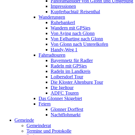
Panoramabilder von Glonn und Umgebung
Impressionen
Kupferbachtal/ Reisenthal
Wanderungen
Ruhebankerl
Wandern mit GPSies
Von Aying nach Glonn
Von Eglharting nach Glonn
Von Glonn nach Unterelkofen
Handy-Weg 1
Fahrradtouren
Bayernnetz für Radler
Radeln mit GPSies
Radeln im Landkreis
Loibersdorf Tour
Die Kloster Altenburg Tour
Die Igeltour
ADFC Touren
Das Glonner Skigebiet
Feiern
Glonner Dorffest
Nachtflohmarkt
Gemeinde
Gemeinderat
Termine und Protokolle