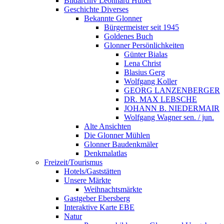
Bildarchiv Leonhard Huber
Geschichte Diverses
Bekannte Glonner
Bürgermeister seit 1945
Goldenes Buch
Glonner Persönlichkeiten
Günter Bialas
Lena Christ
Blasius Gerg
Wolfgang Koller
GEORG LANZENBERGER
DR. MAX LEBSCHE
JOHANN B. NIEDERMAIR
Wolfgang Wagner sen. / jun.
Alte Ansichten
Die Glonner Mühlen
Glonner Baudenkmäler
Denkmalatlas
Freizeit/Tourismus
Hotels/Gaststätten
Unsere Märkte
Weihnachtsmärkte
Gastgeber Ebersberg
Interaktive Karte EBE
Natur