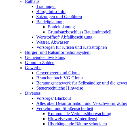
Rathaus
Trauungen
Bürgerbüro Info
Satzungen und Gebühren
Bauleitplanung
Bauleitplanung
Grundsatzbeschluss Baulandmodell
Wertstoffhof/ Abfallbeseitigung
Wasser, Abwasser
Vorsorgen für Krisen und Katastrophen
Bürger- und Ratsinformationssystem
Gemeindeentwicklung
Glonn in Zahlen
Gewerbe
Gewerbeverband Glonn
Branchenbuch VG Glonn
Beratungsnetzwerk für Selbständige und die gewer
Steuerrechtliche Hinweise
Diverses
Vorsorge/ Blackout
Alles über Desinformation und Verschwörungstheo
Verkehrs- und Straßensicherheit
Kommunale Verkehrsüberwachung
Hinweise zum Winterdienst
Überhängende Bäume schneiden