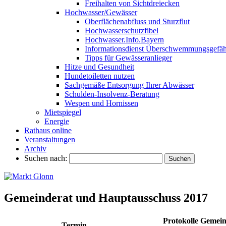
Freihalten von Sichtdreiecken
Hochwasser/Gewässer
Oberflächenabfluss und Sturzflut
Hochwasserschutzfibel
Hochwasser.Info.Bayern
Informationsdienst Überschwemmungsgefäh
Tipps für Gewässeranlieger
Hitze und Gesundheit
Hundetoiletten nutzen
Sachgemäße Entsorgung Ihrer Abwässer
Schulden-Insolvenz-Beratung
Wespen und Hornissen
Mietspiegel
Energie
Rathaus online
Veranstaltungen
Archiv
Suchen nach:
Gemeinderat und Hauptausschuss 2017
Protokolle Gemein
Termin