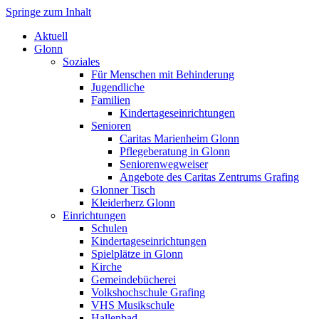
Springe zum Inhalt
Markt Glonn
Aktuell
Glonn
Soziales
Für Menschen mit Behinderung
Jugendliche
Familien
Kindertageseinrichtungen
Senioren
Caritas Marienheim Glonn
Pflegeberatung in Glonn
Seniorenwegweiser
Angebote des Caritas Zentrums Grafing
Glonner Tisch
Kleiderherz Glonn
Einrichtungen
Schulen
Kindertageseinrichtungen
Spielplätze in Glonn
Kirche
Gemeindebücherei
Volkshochschule Grafing
VHS Musikschule
Hallenbad