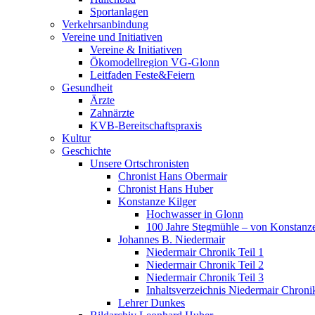
Sportanlagen
Verkehrsanbindung
Vereine und Initiativen
Vereine & Initiativen
Ökomodellregion VG-Glonn
Leitfaden Feste&Feiern
Gesundheit
Ärzte
Zahnärzte
KVB-Bereitschaftspraxis
Kultur
Geschichte
Unsere Ortschronisten
Chronist Hans Obermair
Chronist Hans Huber
Konstanze Kilger
Hochwasser in Glonn
100 Jahre Stegmühle – von Konstanze
Johannes B. Niedermair
Niedermair Chronik Teil 1
Niedermair Chronik Teil 2
Niedermair Chronik Teil 3
Inhaltsverzeichnis Niedermair Chroni
Lehrer Dunkes